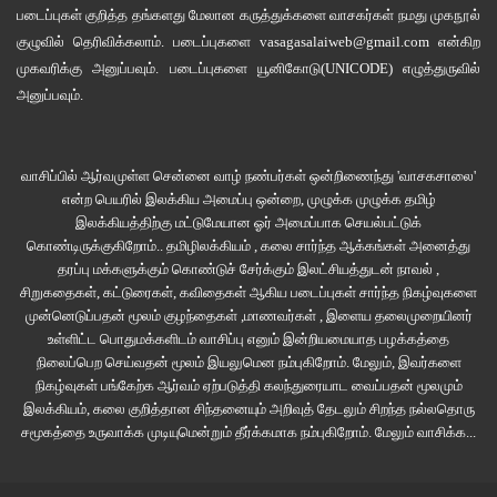
இனவெறிக்கு முற்றுப்புள்ளிதான்
படைப்புகள் குறித்த தங்களது மேலான கருத்துக்களை வாசகர்கள் நமது
முகநூல்
குழுவில்
தெரிவிக்கலாம். படைப்புகளை
vasagasalaiweb@gmail.com
என்கிற
உன் பெயர்
முகவரிக்கு அனுப்பவும். படைப்புகளை
யூனிகோடு(UNICODE)
எழுத்துருவில்
நீ சுவாசித்த காற்றுக்கு இன்னுமும்
அனுப்பவும்.
நிறம் ஏற்றிப் பார்க்க முயலுகிறது
அதிகாரம்
பூமியெங்கும் ஒரே காற்று
வாசிப்பில் ஆர்வமுள்ள சென்னை வாழ் நண்பர்கள் ஒன்றிணைந்து 'வாசகசாலை'
பூமியெங்கும் ஒரே இரத்தம்.
என்ற பெயரில் இலக்கிய அமைப்பு ஒன்றை, முழுக்க முழுக்க தமிழ்
வேறுபாடின்றி திரண்ட
இலக்கியத்திற்கு மட்டுமேயான ஓர் அமைப்பாக செயல்பட்டுக்
உலக மக்களின் குரல் இனிமேல்
கொண்டிருக்குகிறோம்.. தமிழிலக்கியம் , கலை சார்ந்த ஆக்கங்கள் அனைத்து
தரப்பு மக்களுக்கும் கொண்டுச் சேர்க்கும் இலட்சியத்துடன் நாவல் ,
இப்படித்தான் கேட்கப் போகிறது.”
சிறுகதைகள், கட்டுரைகள், கவிதைகள் ஆகிய படைப்புகள் சார்ந்த நிகழ்வுகளை
முன்னெடுப்பதன் மூலம் குழந்தைகள் ,மாணவர்கள் , இளைய தலைமுறையினர்
உள்ளிட்ட பொதுமக்களிடம் வாசிப்பு எனும் இன்றியமையாத பழக்கத்தை
இனவெறிப் படுகொலை
நிலைப்பெற செய்வதன் மூலம் இயலுமென நம்புகிறோம். மேலும், இவர்களை
நிகழ்வுகள் பங்கேற்க ஆர்வம் ஏற்படுத்தி கலந்துரையாட வைப்பதன் மூலமும்
இனவெறிப் படுகொலையின் உச்சத்தில் அமெரிக்கா
இலக்கியம், கலை குறித்தான சிந்தனையும் அறிவுத் தேடலும் சிறந்த நல்லதொரு
சமூகத்தை உருவாக்க முடியுமென்றும் தீர்க்கமாக நம்புகிறோம்.
மேலும் வாசிக்க...
பா.தனஞ்செயன்
ஜார்ஜ் பிளாய்ட்