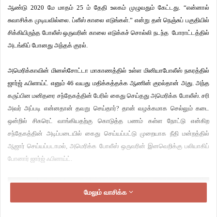
ஆண்டு
2020
மே
மாதம்
25
ம்
தேதி
உலகம்
முழுவதும்
கேட்டது
. “
என்னால்
சுவாசிக்க
முடியவில்லை.
ப்ளீஸ்
காலை
எடுங்கள்.
”
என்று
தன்
நெஞ்சுப்
பகுதியில்
சிக்கியிருந்த
போலீஸ்
ஒருவரின்
காலை
எடுக்கச்
சொல்லி
நடந்த
போராட்டத்தில்
அடங்கிப்
போனது
அந்தக்
குரல்
.
அமெரிக்காவின்
மினஸ்சோட்டா
மாகாணத்தில்
உள்ள
மினியாபோலீஸ்
நகரத்தில்
ஜார்ஜ்
ஃபிளாய்ட்
எனும்
46
வயது
மதிக்கத்தக்க
ஆணின்
குரல்தான்
அது
.
அந்த
கருப்பின
மனிதரை
சந்தேகத்தின்
பேரில்
கைது
செய்தது
அமெரிக்க
போலீஸ்
.
சரி
அவர்
அப்படி
என்னதான்
தவறு
செய்தார்
?
தான்
வழக்கமாக
செல்லும்
கடை
ஒன்றில்
சிகரெட்
வாங்கியதற்கு
கொடுத்த
பணம்
கள்ள
நோட்டு
என்கிற
சந்தேகத்தின்
அடிப்படையில்
கைது
செய்யப்பட்டு
முறையாக
நீதி
மன்றத்தில்
ஆஜார்
செய்யப்படாமல்
,
அமெரிக்க
போலீஸ்
ஒருவரின்
இனவெறிக்கு
பலியாகிப்
போனார்
ஜார்ஜ்
ஃபிளாய்ட்
.
மேலும் வாசிக்க