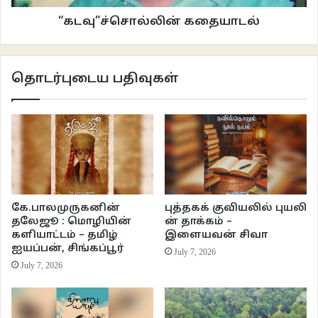
“கடவு”ச்சொல்லின் கதையாடல்
தொடர்புடைய பதிவுகள்
கே.பாலமுருகனின்
புத்தகக் குவியலில் புயலி
தலேஜூ : மொழியின்
ன் தாக்கம் –
களியாட்டம் – தமிழ்
இளையவன் சிவா
ஐயப்பன், சிங்கப்பூர்
July 7, 2026
July 7, 2026