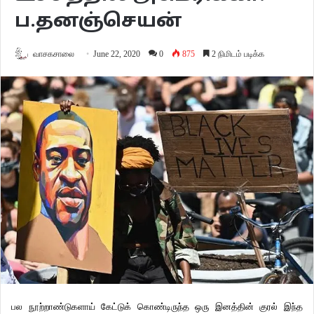
ப.தனஞ்செயன்
வாசகசாலை
June 22, 2020
0
875
2 நிமிடம் படிக்க
பல
நூற்றாண்டுகளாய்
கேட்டுக்
கொண்டிருந்த
ஒரு
இனத்தின்
குரல்
இந்த