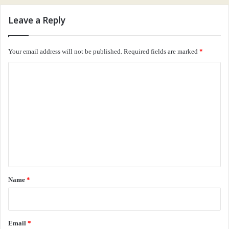
Leave a Reply
இணைய இதழ் 100
கவிதைகள்
Your email address will not be published.
Required fields are marked
*
ச.ஆனந்தகுமார் கவிதைகள்
தமிழ் கவிதைகள்
C
வாசகசாலை
o
m
m
e
n
t
*
Name
*
Email
*