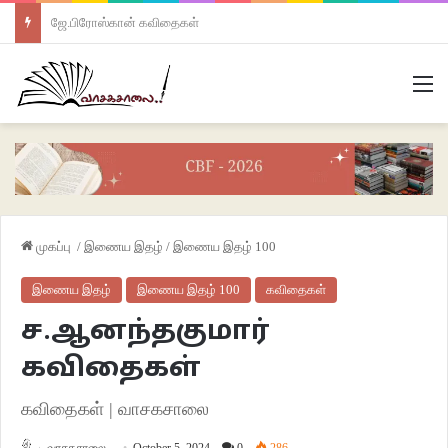
ஜே.பிரோஸ்கான் கவிதைகள்
M
முகப்பு
/
இணைய இதழ்
/
இணைய இதழ் 100
இணைய இதழ்
இணைய இதழ் 100
கவிதைகள்
ச.ஆனந்தகுமார்
கவிதைகள்
கவிதைகள் | வாசகசாலை