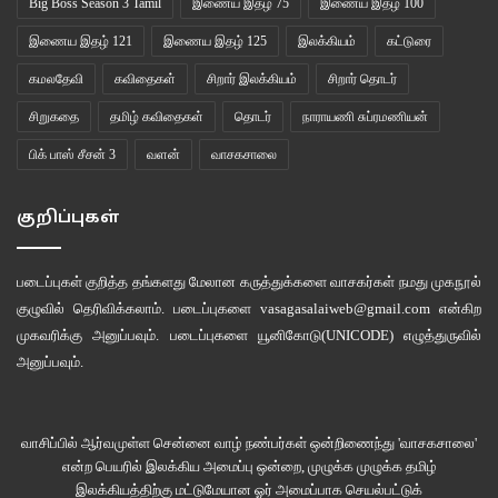
Big Boss Season 3 Tamil
இணைய இதழ் 75
இணைய இதழ் 100
இணைய இதழ் 121
இணைய இதழ் 125
இலக்கியம்
கட்டுரை
கமலதேவி
கவிதைகள்
சிறார் இலக்கியம்
சிறார் தொடர்
சிறுகதை
தமிழ் கவிதைகள்
தொடர்
நாராயணி சுப்ரமணியன்
பிக் பாஸ் சீசன் 3
வளன்
வாசகசாலை
குறிப்புகள்
படைப்புகள் குறித்த தங்களது மேலான கருத்துக்களை வாசகர்கள் நமது
முகநூல்
குழுவில்
தெரிவிக்கலாம். படைப்புகளை
vasagasalaiweb@gmail.com
என்கிற
முகவரிக்கு அனுப்பவும். படைப்புகளை
யூனிகோடு(UNICODE)
எழுத்துருவில்
அனுப்பவும்.
வாசிப்பில் ஆர்வமுள்ள சென்னை வாழ் நண்பர்கள் ஒன்றிணைந்து 'வாசகசாலை'
என்ற பெயரில் இலக்கிய அமைப்பு ஒன்றை, முழுக்க முழுக்க தமிழ்
இலக்கியத்திற்கு மட்டுமேயான ஓர் அமைப்பாக செயல்பட்டுக்