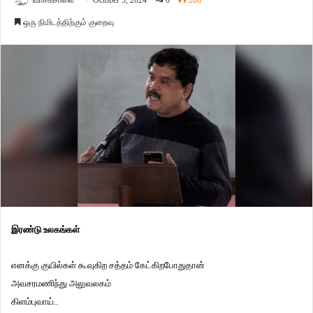
வாசகசாலை
October 5, 2024
0
286
ஒரு நிமிடத்திற்கும் குறைவு
இரண்டு உலகங்கள்
எனக்கு குயில்கள் கூவுகிற சத்தம் கேட்கிறபோதுதான்
அவசரமணிந்து அலுவலகம்
கிளம்புவாய்..