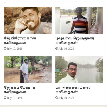
நினைவுகளின் பலம்
பிரிவுகள் பிரதிபலிக்கும்..
இயல்பு
குழிகள் வெட்டியும்
ஜே.பிரோஸ்கான்
புஷ்பால ஜெயகுமார்
கவிதைகள்
கவிதைகள்
வலைகள் விரித்தும்
July 10, 2026
July 10, 2026
முதுகில் குத்தப்பட்டு தந்திரமாய்
கூண்டிலடைக்கப்பட்டு
உடல் இளைத்து உருவம் தொலைத்தாலும்..
வைக்கப்பட்ட இறைச்சி துண்டுகள்
நுகரப்படாமல்
அப்படியேதானிருக்கின்றன..
ஜேக்கப் மேஷாக்
மா.அண்ணாமலை
கவிதைகள்
கவிதைகள்
உயிர்விடும்போதிலும்
July 10, 2026
July 10, 2026
வேட்டையாடுகிற சிங்கம்
சிங்கமெனவே வீழ்கிறது..