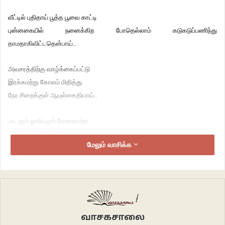
வீட்டில் புதிதாய் பூத்த பூவை காட்டி
புன்னகையில் நனைக்கிற போதெல்லாம் கடுகடுப்பணிந்து
தாமதாகிவிட்டதென்பாய்..
அவசரத்திற்கு வாழ்க்கைப்பட்டு
இரக்கமற்று கோலம் மிதித்து
நேர சிறைக்குள் ஆயுள்கைதியாய்..
பாடலும் ஓவியமும் வேலையற்ற
நேரக்கடத்தலென்பாய்..
மேலும் வாசிக்க
நமக்கே நமக்கான நேரத்தில்
எதிர்காலம் சிந்தித்து நிகழ்காலம்
தவறவிடுகிறாய்..
சின்ன சின்ன அனுபவங்களில் நிரம்பி வழிகிற நான்..யுக்திகள் வகுத்து
வாசகசாலை
இலக்கிற்குள் அமிழ்ந்து கிடக்கிற நீ..