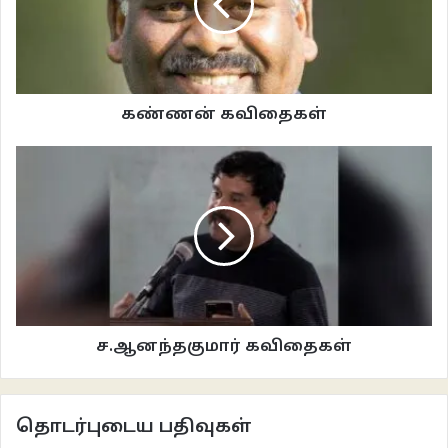
இன்னும் எளிதில் கடந்துவிடுவேன்
இணைய இதழ் 100
கவிதைகள்
கண்ணன் கவிதைகள்
ச.ப்ரியா கவிதைகள்
தமிழ் கவிதைகள்
வாசகசாலை
ச.ஆனந்தகுமார் கவிதைகள்
தொடர்புடைய பதிவுகள்