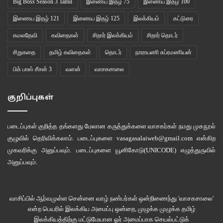
Big Boss Season 3 Tamil
இணைய இதழ் 75
இணைய இதழ் 100
இணைய இதழ் 121
இணைய இதழ் 125
இலக்கியம்
கட்டுரை
கமலதேவி
கவிதைகள்
சிறார் இலக்கியம்
சிறார் தொடர்
சிறுகதை
தமிழ் கவிதைகள்
தொடர்
நாராயணி சுப்ரமணியன்
பிக் பாஸ் சீசன் 3
வளன்
வாசகசாலை
குறிப்புகள்
படைப்புகள் குறித்த தங்களது மேலான கருத்துக்களை வாசகர்கள் நமது
முகநூல்
குழுவில்
தெரிவிக்கலாம். படைப்புகளை
vasagasalaiweb@gmail.com
என்கிற
முகவரிக்கு அனுப்பவும். படைப்புகளை
யூனிகோடு(UNICODE)
எழுத்துருவில்
அனுப்பவும்.
வாசிப்பில் ஆர்வமுள்ள சென்னை வாழ் நண்பர்கள் ஒன்றிணைந்து 'வாசகசாலை'
என்ற பெயரில் இலக்கிய அமைப்பு ஒன்றை, முழுக்க முழுக்க தமிழ்
இலக்கியத்திற்கு மட்டுமேயான ஓர் அமைப்பாக செயல்பட்டுக்