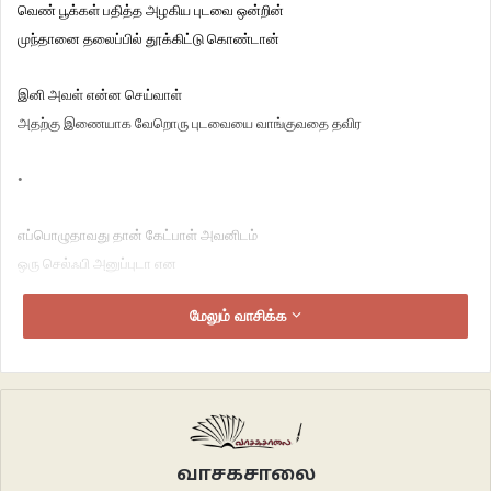
வெண் பூக்கள் பதித்த அழகிய புடவை ஒன்றின்
முந்தானை தலைப்பில் தூக்கிட்டு கொண்டான்
இனி அவள் என்ன செய்வாள்
அதற்கு இணையாக வேறொரு புடவையை வாங்குவதை தவிர
•
எப்பொழுதாவது தான் கேட்பாள் அவனிடம்
ஒரு செல்ஃபி அனுப்புடா என
மேலும் வாசிக்க
அவன் அந்த செல்ஃபிக்கு தன்னை ஆயுத்தப்படுத்தும் கணங்கள்
அவள் மனத்திரையில் ஓடிக்கொண்டிருக்கும்
ஒரு காட்சி சித்திரமாய்
அவன் விரல்களால் தலைவாருவான்
சட்டை காலரை சரி செய்வான்
வாசகசாலை
தாடியை தடவி ஒதுக்குவான்