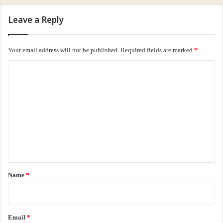
Leave a Reply
Your email address will not be published.
Required fields are marked
*
C
o
m
m
e
n
t
*
Name
*
Email
*