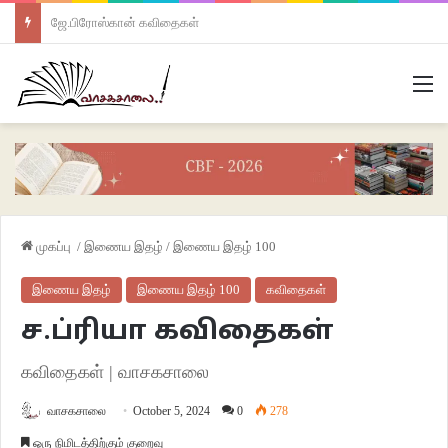
ஜே.பிரோஸ்கான் கவிதைகள்
M
முகப்பு
/
இணைய இதழ்
/
இணைய இதழ் 100
இணைய இதழ்
இணைய இதழ் 100
கவிதைகள்
ச.ப்ரியா கவிதைகள்
கவிதைகள் | வாசகசாலை
வாசகசாலை
October 5, 2024
0
278
ஒரு நிமிடத்திற்கும் குறைவு