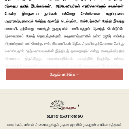
பிந்தைய தலித் இயக்கங்கள்‘. ‘அம்பேகரியர்கள் எதிர்கொள்ளும் சவால்கள்’
போன்ற இவருடைய நூல்கள் பல்வேறு கேள்விகளை எழுப்புபவை.
மஹாராஷ்டிராவைச் சேர்ந்த ஆனந்த் டெல்டும்டே அம்பேத்கரின் பேத்தி இவரது
மனைவி. தற்போது காரக்பூர் ஐ.ஐ.டி.யில் பணியாற்றும் ஆனந்த் டெல்டும்டே
உற்சாகமாகப் பேசத் தொடங்குகிறார். மஹாராஷ்டிராவில் உள்ள ரஜூர் என்கிற
கிராமம்தான் என் சொந்த ஊர். விவசாயிகள் அதிக அளவில் தற்கொலை செய்து
கொள்வதால் ‘தற்கொலைகளின் இந்தியத் தலைநகரம்’ என்று அழைக்கப்படும்
கிராமமாக இருக்கிறது. காலனியாதிக்கக் காலத்தில் இருந்தே எங்கள்
கிராமத்தில் நிலக்கரிச் சுரங்கங்களும், லைம் தொழிற்சாலைகளும் இருக்கின்றன.
மேலும் வாசிக்க
தாதுப் பொருட்களை அனுப்புவதற்காகவே ஒரு ரயில் நிலையம் இருக்கிறது.
இதனாலேயே சட்டிஸ்கர், தெலுங்கானா போன்ற பகுதிகளில் இருந்தும், அருகில்
உள்ள ஊர்களில் இருந்தும் தொழில்நிமித்தம் இடம் பெயர்ந்து வந்து வாழ்பவர்கள்
அதிகம். எங்கள் மாவட்டமே ஒரு வறண்ட பகுதி. அதனால் விவசாயத்தைத்
தொழிலாகக் கொண்ட சாதிகளுக்கு, குறிப்பாக குனாபிக்களுக்கு வாழ்க்கை
வாசகசாலை
சிரமமானது. லைம் தொழிற்சாலைகளில் வேலை பார்க்கும் நிலமற்ற
வணக்கம், எங்கள் அனைவருக்கும் முதன் முதலில் முகநூல் வாயிலாகத்தான்
தொழிலாளர்களுக்குக் கிடைக்கும் வாரக்கூலியின் அளவுக்குக் கூட