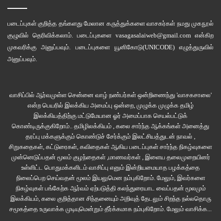
விரும்பினார்.
படைப்புகள் குறித்த தங்களது மேலான கருத்துக்களை வாசகர்கள் நமது
முகநூல்
ரத்தம் சிந்தித்தான் புரட்சி கிடைக்கும் எனும்போது.. ரத்தம் சிந்துவதை
குழுவில்
தெரிவிக்கலாம். படைப்புகளை
vasagasalaiweb@gmail.com
என்கிற
அம்பேத்கர் எதிர்க்கிறார். ஆனால் புரட்சி வேண்டாம் என்று அவர் ஒருபோதும்
முகவரிக்கு அனுப்பவும். படைப்புகளை
யூனிகோடு(UNICODE)
எழுத்துருவில்
கூறவில்லை. அவர் தன்னுடைய ‘புத்தரா கார்ல் மார்க்ஸா’ என்ற தலைப்பிலான
அனுப்பவும்.
இறுதி உரையில் மார்சீயம் தனக்குப் பிடித்திருந்தாலும், வன்முறையோ,
பாட்டாளிவர்க்க சர்வாதிகாரமோ இல்லாத பௌத்தத்தையே தான்
வாசிப்பில் ஆர்வமுள்ள சென்னை வாழ் நண்பர்கள் ஒன்றிணைந்து 'வாசகசாலை'
தேர்ந்தெடுப்பதாகக் கூறினார்.
என்ற பெயரில் இலக்கிய அமைப்பு ஒன்றை, முழுக்க முழுக்க தமிழ்
இலக்கியத்திற்கு மட்டுமேயான ஓர் அமைப்பாக செயல்பட்டுக்
கேள்வி:
அம்பேத்கரிஸ்ட்களுக்கு தடையாக இருப்பதாக நீங்கள் நினைப்பது
?
கொண்டிருக்குகிறோம்.. தமிழிலக்கியம் , கலை சார்ந்த ஆக்கங்கள் அனைத்து
தரப்பு மக்களுக்கும் கொண்டுச் சேர்க்கும் இலட்சியத்துடன் நாவல் ,
பதில்
: அம்பேத்கருக்குப் பின்னர், கடந்த அறுபது ஆண்டுகளாக, தலித்
சிறுகதைகள், கட்டுரைகள், கவிதைகள் ஆகிய படைப்புகள் சார்ந்த நிகழ்வுகளை
முன்னெடுப்பதன் மூலம் குழந்தைகள் ,மாணவர்கள் , இளைய தலைமுறையினர்
இயக்கங்கள் தங்களின் ஒற்றுமையை வளர்த்துக்கொள்ள முடியாமல், ஆளும்
உள்ளிட்ட பொதுமக்களிடம் வாசிப்பு எனும் இன்றியமையாத பழக்கத்தை
வர்க்கக் கட்சிகளுக்கு இரையாகி விட்டன. தத்துவார்த்த பலவீனம்
நிலைப்பெற செய்வதன் மூலம் இயலுமென நம்புகிறோம். மேலும், இவர்களை
அதிகமாகிவிட்டது. தலித்துகள் ஆளும் வர்க்கத்தால் தூண்டப்பட்டு பிரிந்து
நிகழ்வுகள் பங்கேற்க ஆர்வம் ஏற்படுத்தி கலந்துரையாட வைப்பதன் மூலமும்
கிடக்கிறார்கள். இதை உணர்வதற்கு பதில், தங்கள் சாதியின் அடையாளத்தை
இலக்கியம், கலை குறித்தான சிந்தனையும் அறிவுத் தேடலும் சிறந்த நல்லதொரு
சமூகத்தை உருவாக்க முடியுமென்றும் தீர்க்கமாக நம்புகிறோம்.
மேலும் வாசிக்க...
தங்களின் தற்காப்பு ஆயுதாமாகத் தாங்கிப் பிடிக்கிறார்கள்.