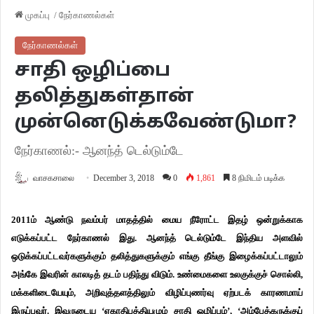
முகப்பு
/
நேர்காணல்கள்
நேர்காணல்கள்
சாதி ஒழிப்பை
தலித்துகள்தான்
முன்னெடுக்கவேண்டுமா?
நேர்காணல்:- ஆனந்த் டெல்டும்டே
வாசகசாலை
December 3, 2018
0
1,861
8 நிமிடம் படிக்க
2011ம் ஆண்டு நவம்பர் மாதத்தில் மைய நீரோட்ட இதழ் ஒன்றுக்காக
எடுக்கப்பட்ட நேர்காணல் இது. ஆனந்த் டெல்டும்டே இந்திய அளவில்
ஒடுக்கப்பட்டவர்களுக்கும் தலித்துகளுக்கும் எங்கு தீங்கு இழைக்கப்பட்டாலும்
அங்கே இவரின் காலடித் தடம் பதிந்து விடும். உண்மைகளை உலகுக்குச் சொல்லி,
மக்களிடையேயும், அறிவுத்தளத்திலும் விழிப்புணர்வு ஏற்படக் காரணமாய்
இருப்பவர். இவருடைய ‘ஏகாதிபத்தியமும் சாதி ஒழிப்பும்’, ‘அம்பேத்கருக்குப்