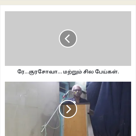
இயக்கம் காலூன்றிப் பரவ காரணமாய் இருந்தது. நான் எங்கள் கிராமத்தில் உள்ள
பள்ளியில் ஏழாம் வகுப்பு வரை படித்தேன். எங்கள் தாலுகாவில் என் படிப்பு
காரணமாகவே நான் பேர் வாங்கினேன். அந்தக் காலத்தில் 4ம் வகுப்பு மற்றும் 7ம்
வகுப்புக்கான தேர்வுகள் பகுதி அளவில் நடக்கும். இதில் கிராமங்களுக்கிடையே
போட்டி இருக்கும். நான் நூறு சதவீத மதிப்பெண்களோடு எப்போதும்
முதலிடத்தில் இருப்பேன். நான் எங்கள் கிராமத்திற்கும், குடும்பத்திற்கும்
பெருமையும் மரியாதையும் சேர்ப்பவனாக இருந்தேன். அதனால் எந்தவிதமான
வேறுபாட்டையும் நான் உணர்ந்ததாக எனக்கு நினைவில்லை. ஒன்றே ஒன்றைத்
தவிர.. நாங்கள் ஒடுக்கப்பட்டவர்கள் என்று உணர்ந்தவர்களாய் எங்கள்
ரே…குரசோவா… மற்றும் சில பேய்கள்.
கிராமத்திலேயே தலித் மக்கள் வாழும் பகுதியிலேயே தான் வசித்து வந்தோம்.
வேறு இடங்களுக்குச் செல்ல எங்களுக்கு உரிமை கிடையாது.
வறுமையின் பிடியில் இருந்ததால் எங்களுக்கு சொத்து எதுவும் இல்லை. ஏன்
அவர்களுக்கு மட்டும் பெரிய பெரிய வீடுகள் இருக்கின்றன? ஏன் நம் வீட்டில்
மட்டும் ஆடுகள் இல்லை என்றெல்லாம் நினைத்து கவலைப்படுவேன். அப்போது
இதெல்லாம் எனக்குப் பெரிய விஷயங்களாகத் தெரிந்தன. நான் மூன்றாம் வகுப்பு
படிக்கும்போது, ஏதோ ஒரு போட்டியில் வென்றதற்காக எனக்கு ஒரு நூல் பரிசாகக்
கிடைத்தது. என் மூளையைச் சுற்றிக் கொண்டிருந்த அத்தனை கேள்விகளுக்கும்