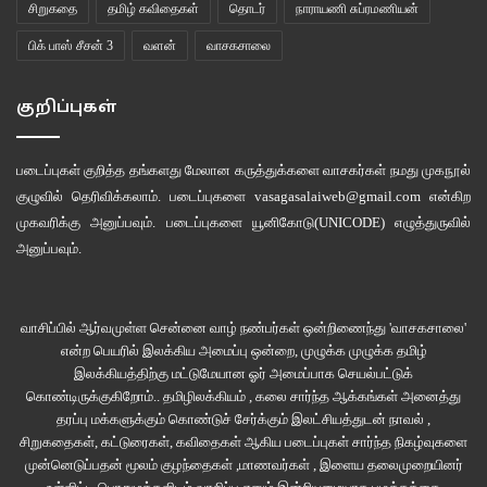
சிறுகதை
தமிழ் கவிதைகள்
தொடர்
நாராயணி சுப்ரமணியன்
“ரெண்டு பேரும் கதை சொல்லப் போறீங்களா?” “இல்லை சார்…இவர்
பிக் பாஸ் சீசன் 3
வளன்
வாசகசாலை
மட்டும்தான்.” “அப்புறம் நீங்க எதுக்கு வந்திருக்கீங்க?”
“நான் இவரு ஃப்ரண்டு சார்”
குறிப்புகள்
“பரவால்லை”‘ என்று சேரில் நிமிர்ந்து அமர்ந்தார்….அபராஜித்தை உற்றுப்
படைப்புகள் குறித்த தங்களது மேலான கருத்துக்களை வாசகர்கள் நமது
முகநூல்
பார்த்தார். “என்னா ராசி தம்பி நீங்க?”
குழுவில்
தெரிவிக்கலாம். படைப்புகளை
vasagasalaiweb@gmail.com
என்கிற
முகவரிக்கு அனுப்பவும். படைப்புகளை
யூனிகோடு(UNICODE)
எழுத்துருவில்
“நான்…கன்னி ராசி சார்”
அனுப்பவும்.
முகத்தில் ஏதோ திருப்தியுடன் `சரி சொல்லுங்க..என்னா மாரியான சப்ஜெக்ட்
இருக்கு?ஒரு ரூவாயில முடிக்கணும். மேக்ஸிமம் ஒண்ணு இருவதுதான்.
அதுக்குள்ள ஒரு கதை சொல்லுங்க பாப்பம்”
வாசிப்பில் ஆர்வமுள்ள சென்னை வாழ் நண்பர்கள் ஒன்றிணைந்து 'வாசகசாலை'
அபராஜித் இவரை எப்படி இம்ப்ரெஸ் செய்வது என்று யோசித்தான்.“ஒரு லவ்
என்ற பெயரில் இலக்கிய அமைப்பு ஒன்றை, முழுக்க முழுக்க தமிழ்
ஸ்டோரி இருக்கு சார்….அப்புறம் ஒரு சஸ்பென்ஸ் கதை. முதல் ஷாட்டிலேயே
இலக்கியத்திற்கு மட்டுமேயான ஓர் அமைப்பாக செயல்பட்டுக்
ஹீரோவை கொன்னுர்றாங்க….யார் கொன்னதுன்னு”
கொண்டிருக்குகிறோம்.. தமிழிலக்கியம் , கலை சார்ந்த ஆக்கங்கள் அனைத்து
தரப்பு மக்களுக்கும் கொண்டுச் சேர்க்கும் இலட்சியத்துடன் நாவல் ,
“ நீ என்னப்பா `அந்த நாள்` சினிமா கதையை சொல்றே?”
சிறுகதைகள், கட்டுரைகள், கவிதைகள் ஆகிய படைப்புகள் சார்ந்த நிகழ்வுகளை
முன்னெடுப்பதன் மூலம் குழந்தைகள் ,மாணவர்கள் , இளைய தலைமுறையினர்
“ இது வேற மாதிரி சார்..கடைசியில ஹீரோ சாகவே இல்லைன்னு வரும்”