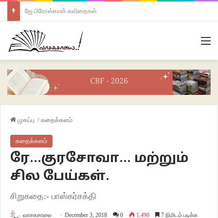
ஜே.பிரோஸ்கான் கவிதைகள்
M
முகப்பு
/
கதைக்களம்
கதைக்களம்
ரே…குரசோவா… மற்றும்
சில பேய்கள்.
சிறுகதை:- பாஸ்கர்சக்தி
வாசகசாலை
December 3, 2018
0
1,490
7 நிமிடம் படிக்க