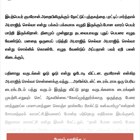
இயற்பெயர் குமரேசன்.அறையிலிருக்கும் நோட்டுப் புத்தகத்தை புரட்டிப் பார்த்தால்
அபராஜித் செல்வா என்று பக்கம் பக்கமாக எழுதி இருக்கும்.போன வாரம் பெயர்
மாற்றி இருக்கிறான். தினமும் முன்னூறு தடவையாவது புதுப் பெயரை எழுத
வேண்டும். மனதை ஒருமைப் படுத்தி அபராஜித் செல்வா அபராஜித் செல்வா
என்று சொல்லிக் கொண்டே எழுத வேண்டும் அப்பதான் பவர் ஏறி பலன்
கிடைக்கும்,
பதினாலு வருடங்கள் ஓடு ஓடு என்று ஓடோடி விட்டன. குமரேசன் என்கிற
அபராஜித் செல்வா சென்னைக்கு வந்து….அஸிஸ்டென்ட் டைரக்டராக ஒரு பெரிய
டைரக்டரிடம் பத்து வருடம் இருந்து விட்டு நாலு வருடங்களாக டைரக்‌ஷன்
முயற்சி..எதுவும் செட் ஆகவில்லை.“கோய்முத்தூர்க்காரு ஒருத்தரு பேரை
மாத்துறாப்ல பாஸு.மாத்துன கொஞ்ச நாள்லயே ரிசல்ட்டு கன்ஃபார்மு”என்றான்
சோமசுந்தரக் காமாட்சி.இவனைப் போன்ற மற்றொரு எதிர்கால இயக்குனர்.
நிஜமாவா காமாட்சி என்று இவன் கேட்டதும். “நான் போன மாசம் பேரை
மாத்திட்டேன் பாஸு இனிமே காமாட்சின்னு கூப்பிடாதே” என்றான்..“யார்ரா பேரை
மாத்துனது ?” என்க “அந்த கோய்முத்தூர்க் காருதான். அவரு பேரு திலக்
மேலும் வாசிக்க