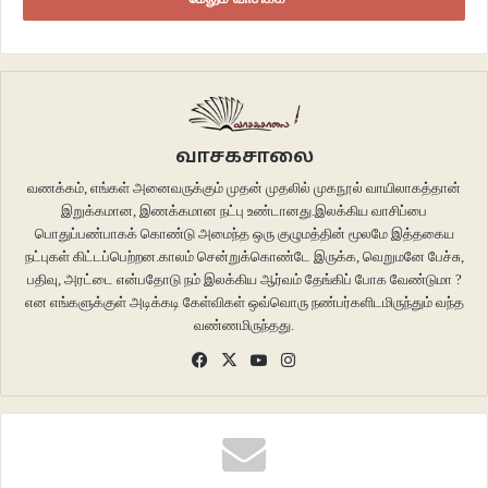
தியாகராஜ திருமூர்த்தி”
“திலக் தியாகராஜ திருமூர்த்தி? சொல்றதுக்கு கஷ்டமா இருக்காதா?”
“அவரு ஒரிஜினல் பேரு வேற..ஆனா இந்தப் பேரு வைச்சப்பறம்தான் அவரு
வாசகசாலை
மாசாமாசம் லச்சக்கணக்குல துட்டுப் பாக்கறாரு,,,தீ தீ தீ ன்னு உச்சரிப்பு
வணக்கம், எங்கள் அனைவருக்கும் முதன் முதலில் முகநூல் வாயிலாகத்தான்
வருதுல்ல? தீ மாதிரி அவர் புகழ் பரவி லச்சக்கணக்குல சம்பாரிக்கிறதா அவரே
இறுக்கமான, இணக்கமான நட்பு உண்டானது.இலக்கிய வாசிப்பை
சொல்றாரு”
பொதுப்பண்பாகக் கொண்டு அமைந்த ஒரு குழுமத்தின் மூலமே இத்தகைய
நட்புகள் கிட்டப்பெற்றன.காலம் சென்றுக்கொண்டே இருக்க, வெறுமனே பேச்சு,
“சரி நீ என்னா பேர் மாத்தி இருக்கே?” “ சத்யா குரசோவா” “என்னது?”
பதிவு, அரட்டை என்பதோடு நம் இலக்கிய ஆர்வம் தேங்கிப் போக வேண்டுமா ?
என எங்களுக்குள் அடிக்கடி கேள்விகள் ஒவ்வொரு நண்பர்களிடமிருந்தும் வந்த
வண்ணமிருந்தது.
“ஆமா பாஸு..சினிமா ரிலேட்டடா பேரு வைங்கன்னு சொன்னேன். உனக்கு பிடிச்ச
டைரக்டர்ஸ் யாருன்னு கேட்டாப்ல. சத்யஜித்ரே அகிரா குரசோவான்னு
Facebook
X
YouTube
Instagram
சொன்னேன்.ரெண்டு செகண்ட்தான் யோசிச்சாரு…சட்டுன்னு இந்தப் பேரை
பேப்பர்ல எழுதிக் குடுத்தாரு..எனக்கு அப்படியே மேலெல்லாம் ஜிவ்வுன்னு
புல்லரிச்சிருச்சு..நம்மல்லாம் கதைக்கு டைட்டில் புடிக்க எம்புட்டு கஷ்டப்படறோம்?
செகண்ட்ல பேரை யோசிக்கிறாப்ல!”