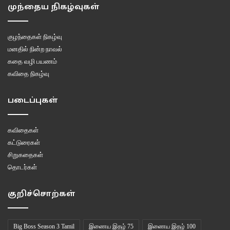
முந்தைய நிகழ்வுகள்
குழந்தைகள் நிகழ்வு
மனதில் நின்ற நாவல்
கதை வழி பயணம்
கவிதை நிகழ்வு
படைப்புகள்
மனோ அண்ணன் எல்லோரையும் விளையாடச் சொல்லி பார்த்தார். நகுலை
கொஞ்சம் குனியச் சொல்லி பிறகு எல்லோரையும் தாண்டச் செய்தார். மீண்டும்
கவிதைகள்
சண்டை போய் எல்லோரிடமும் சந்தோஷம் ஒட்டிக்கொண்டது.
கட்டுரைகள்
சிறுகதைகள்
விளையாடி முடித்து மீண்டும் வீட்டுக்கு வந்த போது மனோ அண்ணன் பேசினார்.
தொடர்கள்
மனோ அண்ணன்:
எல்லாரும் ஜாலியா இருந்தீங்களா?
குறிச்சொற்கள்
எல்லோரும் மகிழ்ச்சியாக
‘ஆமாம்’
என்றனர்.
Big Boss Season 3 Tamil
இணைய இதழ் 75
இணைய இதழ் 100