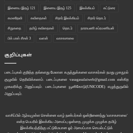
மனோ அண்ணன்:
இன்னிக்கு நீங்க எல்லாரும் ஒரு விஷயம் கத்துக்கனும்.
இணைய இதழ் 121
இணைய இதழ் 125
இலக்கியம்
கட்டுரை
விளையாட்டுங்கறது முதல்ல சந்தோஷம் தர்றது. சும்மா விளையாடும் போது கூட
கமலதேவி
கவிதைகள்
சிறார் இலக்கியம்
சிறார் தொடர்
கண்டிப்பா ஜெயிச்சே ஆகனும்னு நினைச்சு பிரஷர் ஆகிக்க கூடாது.
சிறுகதை
தமிழ் கவிதைகள்
தொடர்
நாராயணி சுப்ரமணியன்
தோத்தா விளையாட்ட விட்டு ஓடக்கூடாது. பரவால்லனு அதையும் ஜாலியா
பிக் பாஸ் சீசன் 3
வளன்
வாசகசாலை
எடுத்துக்கனும். அதான் நல்ல ஸ்போர்ட்மென்ஷிப் (sportsmanship). சரியா?
குறிப்புகள்
கோரஸாக
‘சரி’
வந்தது. திரும்பவும் மனோ அண்ணன் வீட்டுக்குச் சென்று
பலகாரங்கள் சாப்பிட்டு, பரிசுகள் பெற்றுக்கொண்டு வீடு சென்றனர். மகிழ்வாய்
படைப்புகள் குறித்த தங்களது மேலான கருத்துக்களை வாசகர்கள் நமது
முகநூல்
முடிந்தது சுதந்திர தினம்.
குழுவில்
தெரிவிக்கலாம். படைப்புகளை
vasagasalaiweb@gmail.com
என்கிற
முகவரிக்கு அனுப்பவும். படைப்புகளை
யூனிகோடு(UNICODE)
எழுத்துருவில்
தொடரும்…
அனுப்பவும்.
–
sowmyamanobala@gmail.com
–
வாசிப்பில் ஆர்வமுள்ள சென்னை வாழ் நண்பர்கள் ஒன்றிணைந்து 'வாசகசாலை'
என்ற பெயரில் இலக்கிய அமைப்பு ஒன்றை, முழுக்க முழுக்க தமிழ்
இணைய இதழ் 54
சயின்டிஸ்ட் ஆதவன்
இலக்கியத்திற்கு மட்டுமேயான ஓர் அமைப்பாக செயல்பட்டுக்