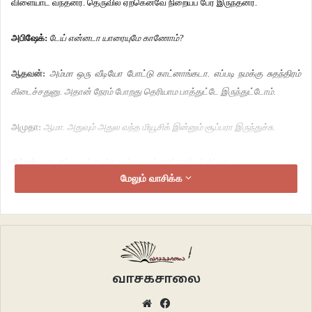
விளையாட வந்தனர். தெருவில் ஏற்கெனவே நிறையப் பேர் இருந்தனர்.
அபிஷேக்:
டேய் என்னடா யாரையுமே காணோம்?
ஆதவன்:
அம்மா ஒரு வீடியோ போட்டு காட்னாங்கடா. எப்படி நமக்கு சுதந்திரம்
கிடைச்சதுனு. அதான் நேரம் போறது தெரியாம பாத்துட்டே இருந்துட்டோம்.
அமுதா:
ஆமா. அதுவும் அதுல வந்த மியூசிக் இன்னும் சூப்பரா இருந்துச்சு.
மித்ரன்:
சரி, நீங்க ஏன் லேட்? என்ன பண்ணிட்டு இருந்தீங்க?
மேலும் வாசிக்க
அபிஷேக்:
ஹேய், நாங்கலாம் விளையாட்டுக்கு ரெடி ஆயிட்டு இருக்கோம்.
ஆதவன்:
அதான் திடீர்னு நம்ம தெருவுல இவ்ளோ பேர் இருக்காங்களா?
அபிஷேக்:
ஆமாண்டா. மனோ அண்ணா நிறைய கேம்ஸ் வாங்கி வச்சிருக்காங்க.
வாசகசாலை
வரையலாம், ஆடலாம், பாடலாம், விளையாடலாம். மொத்தத்துல ஃபன்
Website
Facebook
பண்ணலாம்.