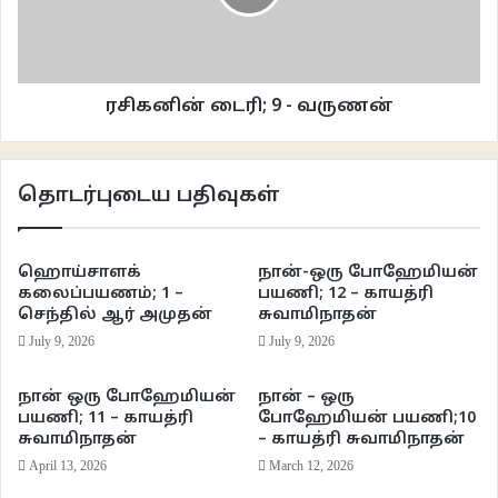
ரசிகனின் டைரி; 9 - வருணன்
தொடர்புடைய பதிவுகள்
போலந்தின் திரைப் படக்கல்லூரியில் இரண்டு வருடங்கள் முயற்சி செய்த பின்
மூன்றாவது வருடம் அவருக்கு இடம் கிடைத்தது. திரைப்படக் கல்லூரியில் சேரும்
முயற்சியில் இருந்தபோது ராணுவ சேவைக்கு அழைப்பு வந்தது. அதை
ஹொய்சாளக்
நான்-ஒரு போஹேமியன்
எப்படியாவது தவிர்க்க வேண்டும் என்று அவர் ஒரு வருடம் ஓவியம் படித்தார்.
கலைப்பயணம்; 1 –
பயணி; 12 – காயத்ரி
ஓவிய ஆசிரியராக வேண்டும் என்று சுற்றி இருப்பவர்களை நம்ப வைப்பதற்காக
செந்தில் ஆர் அமுதன்
சுவாமிநாதன்
கடும் முயற்சி செய்வது போல நடந்துகொண்டார். ராணுவ நேர்காணலின் போது
July 9, 2026
July 9, 2026
‘நீங்கள் என்னவாக விரும்புகிறீர்கள்? உங்களால் என்னென்னவெல்லாம் செய்ய
நான் ஒரு போஹேமியன்
நான் – ஒரு
முடியும்?’ என்று கேட்ட போது, ‘நான் எதையும் செய்ய விரும்பவில்லை. என்
பயணி; 11 – காயத்ரி
போஹேமியன் பயணி;10
எதிர்காலம் பற்றி எனக்கு யாதொரு திட்டமும் இல்லை’ என்று சோர்வுடன் பதில்
சுவாமிநாதன்
– காயத்ரி சுவாமிநாதன்
சொன்னார்.
April 13, 2026
March 12, 2026