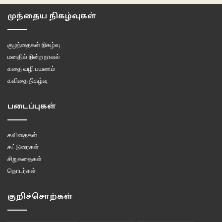
முந்தைய நிகழ்வுகள்
குழந்தைகள் நிகழ்வு
கி
ரிஸ்டோப் கீஸ்லோவ்ஸ்கி -யின் Dekalog திரைப்படம் மிக முக்கியமான ஒன்று.
மனதில் நின்ற நாவல்
போலந்து தொலைக்காட்சிக்காக கீஸ்லோவ்ஸ்கி இயக்கிய இந்தப் படம் பத்து
கதை வழி பயணம்
அத்தியாயங்கள் கொண்டது. எல்லா அத்தியாயங்களும் ஒருமணிநேரப் படங்களை
கவிதை நிகழ்வு
உள்ளடக்கியது. [நெட்ப்ளிக்ஸ், அமேஸான் என இணையம் வழி சினிமா ஒளிபரப்பும்
நிறுவனங்கள் இப்போது குறும்பட தொகுப்புகளை [Short Film Anthology]
படைப்புகள்
உருவாக்குவதற்கு ஒரு வகையில் முன்னோடி கீஸ்லோவ்ஸ்கி எனலாம்.]
கீஸ்லோவ்ஸ்கி-யின் நண்பரும் வழக்கறிஞரும், அவருடன் நிறைய படங்களில்
கவிதைகள்
பங்களித்துள்ளவருமான கிரிஸ்டோப் ஃபிஸேவிக் திரைக்கதை எழுதிய படம்.
கட்டுரைகள்
விவிலியத்தில் சொல்லப்பட்டுள்ள பத்து கட்டளைகள் இந்த பத்துப் படங்களின்
சிறுகதைகள்
பிரதான மையம் என்று சொல்லலாம்.
தொடர்கள்
”மனிதர்களாகிய நம் வாழ்வு தருணங்களாலும் சந்தர்ப்பங்களாலும் ஆனது. மனித
குறிச்சொற்கள்
வாழ்வின் விதி என்பதே அவன் உருவாக்கிக் கொள்ளும் சந்தர்ப்பங்களால் அல்லது
சந்தர்ப்பங்களை எதிர்கொள்ள நேரிடும் சாமர்த்தியங்களால் ஆனது.