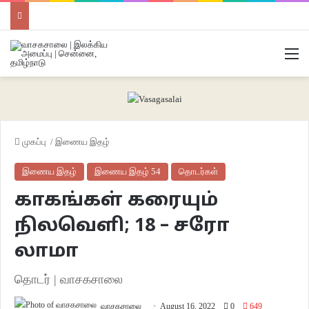
M
முகப்பு
/
இணைய இதழ்
இணைய இதழ்
இணைய இதழ் 54
தொடர்கள்
காகங்கள் கரையும்
நிலவெளி; 18 – சரோ
லாமா
தொடர் | வாசகசாலை
வாசகசாலை
August 16, 2022
0
649