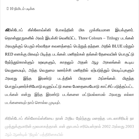
10 நிமிடம் படிக்க
கி
ரிஸ்டோப் கீஸ்லோவ்ஸ்கி போலந்தின் மிக முக்கியமான இயக்குனர்.
தொன்னூறுகளில் அவர் இயக்கி வெளியிட்ட Three Colours – Trilogy படங்கள்
அவருக்குப் பெரும் சர்வதேச கவனத்தைப் பெற்றுத் தந்தன. அதில் BLUE மற்றும்
RED எனக்கு மிகவும் பிடித்த படங்கள். மனிதர்கள் தங்கள் தேவையின் பொருட்டு
நேர்ந்துகொள்ளும் உறவுகளும், காதலும் அதன் ஆழ அகலங்கள் கூடிய
வெறுமையும், அந்த வெறுமை உணர்ச்சி மனிதரில் ஏற்படுத்தும் வெடிப்புகளும்
அவரது இந்த இரண்டு படத்தின் பிரதான அம்சங்கள். மிகுந்த
பொறுப்புணர்ச்சியோடு எழுதப்பட்டு கலை மேதைமையோடு காட்சிப் படுத்தப்பட்ட
படங்கள் என்று இந்த இரண்டு படங்களை மட்டுமல்லாமல் அவரது எல்லா
படங்களையும் நாம் சொல்ல முடியும்.
கிரிஸ்டோப் கீஸ்லோவ்ஸ்கியை நான் அறிய நேர்ந்தது மறைந்த பாடலாசிரியர் நா
முத்துக்குமாரின் மூலமாகத்தான். என் ஞாபகம் சரியென்றால் 2002 அல்லது 2003
ஆம் ஆண்டில் ‘நிழல்’ பத்திரிகையில்