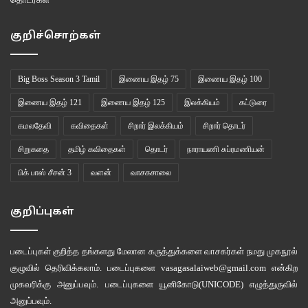
குறிச்சொற்கள்
Big Boss Season 3 Tamil
இணைய இதழ் 75
இணைய இதழ் 100
இணைய இதழ் 121
இணைய இதழ் 125
இலக்கியம்
கட்டுரை
கமலதேவி
கவிதைகள்
சிறார் இலக்கியம்
சிறார் தொடர்
சிறுகதை
தமிழ் கவிதைகள்
தொடர்
நாராயணி சுப்ரமணியன்
பிக் பாஸ் சீசன் 3
வளன்
வாசகசாலை
குறிப்புகள்
படைப்புகள் குறித்த தங்களது மேலான கருத்துக்களை வாசகர்கள் நமது
முகநூல்
குழுவில்
தெரிவிக்கலாம். படைப்புகளை
vasagasalaiweb@gmail.com
என்கிற
முகவரிக்கு அனுப்பவும். படைப்புகளை
யூனிகோடு(UNICODE)
எழுத்துருவில்
அனுப்பவும்.