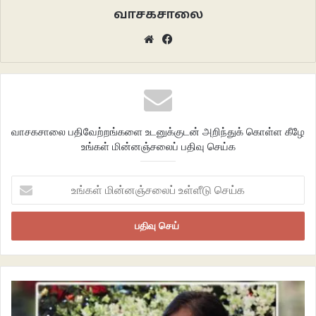
சாதியினரின் போக்குகளும் விவரிக்கப்படுகிறது.
வாசகசாலை
Website
Facebook
வாசகசாலை பதிவேற்றங்களை உடனுக்குடன் அறிந்துக் கொள்ள கீழே
உங்கள் மின்னஞ்சலைப் பதிவு செய்க
உங்கள்
மின்னஞ்சலைப்
உள்ளீடு
செய்க