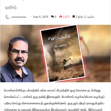
ஹரிஷ்
வாசகசாலை
June 6, 2019
0
1,671
2 நிமிடம் படிக்க
பொள்ளாச்சிக்கு பக்கத்தில் உள்ள காமாட்சிபுரத்தில் ஒரு கொலை நடக்கிறது.
கொல்லப்பட்ட பாஸ்கர் ஒரு தலித் இளைஞன். போலீசார் வழக்கம்போல வழக்குப்
பதிவு செய்து விசாரணையைத் துவங்குகின்றனர். ஒரு துப்பறியும் நாவலுக்குரிய
அத்தனை கூறுகளும் இந்நாவலுக்கு இருந்தாலும், நாவலின் ஊடே இச்சமூகக்