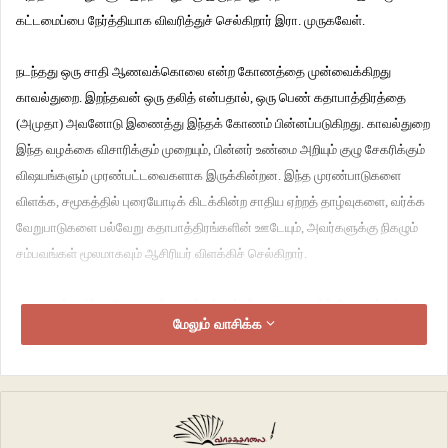
கட்டமைப்பை நேர்த்தியாக விவரித்துச் செல்கிறார் இரா. முருகவேள்.
நடந்தது ஒரு சாதி ஆணவக்கொலை என்ற கோணத்தை முன்வைக்கிறது
காவல்துறை. இறந்தவன் ஒரு தலித் என்பதால், ஒரு பெண் கதாபாத்திரத்தை
(அமுதா) அவனோடு இணைத்து இந்தக் கோணம் பின்னப்படுகிறது. காவல்துறை
இந்த வழக்கை விசாரிக்கும் முறையும், பின்னர் உண்மை அறியும் குழு சேகரிக்கும்
விஷயங்களும் முரண்பட்டவைகளாக இருக்கின்றன. இந்த முரண்பாடுகளை
விளக்க, சமூகத்தில் புரையோடிக் கிடக்கின்ற சாதிய ஏற்றத் தாழ்வுகளை, வர்க்க
வேறுபாடுகளை பல்வேறு கதாபாத்திரங்களின் ஊடேயும், அவர்களுக்கு நிகழும்
சம்பவங்கள் மூலமாகவும் ஆசிரியர் விளக்கிச் செல்கிறார்.
விவசாயம் நலிந்து போனதால், வயிற்றுப்பாட்டிற்கு ஆலைகளில் வேலைக்குச்
மேலும் வாசிக்க
செல்லும் எளிய மக்கள், பணியிடத்தில் எப்படியெல்லாம் சுரண்டப்படுகிறார்கள்;
அதிலும் குறிப்பாக பெண்கள் பாலியல் ரீதியான கொடுமைகளுக்கு
ஆளாக்கப்படுவது உள்ளிட்ட விஷயங்களை நாவல் பேசுகிறது.
முதலாளித்துவத்தின் கோர முகத்தை ஆலைகளில் நிகழும் ஒடுக்குமுறைகள்
வாயிலாக காண்பிப்பதுடன், அதற்குத் துணைநிற்கும் அரசாங்கம் மற்றும் ஆதிக்க