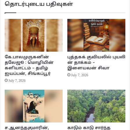
தொடர்புடைய பதிவுகள்
கே.பாலமுருகனின்
புத்தகக் குவியலில் புயலி
தலேஜூ : மொழியின்
ன் தாக்கம் –
களியாட்டம் – தமிழ்
இளையவன் சிவா
ஐயப்பன், சிங்கப்பூர்
July 7, 2026
July 7, 2026
ச.ஆனந்தகுமாரின்,
காடும் காடு சார்ந்த