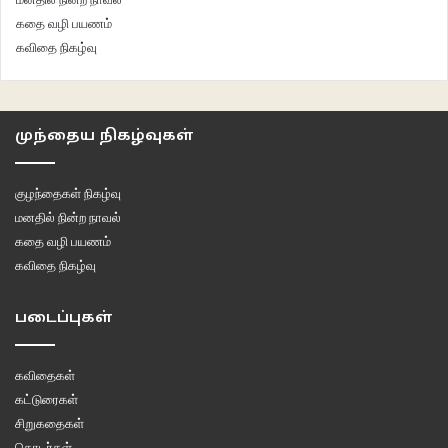
எழுத்தாளர்: இரா.முருகவேள்
கதை வழி பயணம்
கவிதை நிகழ்வு
பதிப்பகம்: பொன்னுலகம் பதிப்பகம்
விலை: ரூ. 250/-
முந்தைய நிகழ்வுகள்
குழந்தைகள் நிகழ்வு
மனதில் நின்ற நாவல்
கதை வழி பயணம்
கவிதை நிகழ்வு
படைப்புகள்
கவிதைகள்
கட்டுரைகள்
சிறுகதைகள்
தொடர்கள்