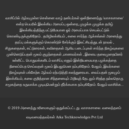
வாசிப்பில் ஆர்வமுள்ள சென்னை வாழ் நண்பர்கள் ஒன்றிணைந்து 'வாசகசாலை'
என்ற பெயரில் இலக்கிய அமைப்பு ஒன்றை, முழுக்க முழுக்க தமிழ்
இலக்கியத்திற்கு மட்டுமேயான ஓர் அமைப்பாக செயல்பட்டுக்
கொண்டிருக்குகிறோம்.. தமிழிலக்கியம் , கலை சார்ந்த ஆக்கங்கள் அனைத்து
தரப்பு மக்களுக்கும் கொண்டுச் சேர்க்கும் இலட்சியத்துடன் நாவல் ,
சிறுகதைகள், கட்டுரைகள், கவிதைகள் ஆகிய படைப்புகள் சார்ந்த நிகழ்வுகளை
முன்னெடுப்பதன் மூலம் குழந்தைகள் ,மாணவர்கள் , இளைய தலைமுறையினர்
உள்ளிட்ட பொதுமக்களிடம் வாசிப்பு எனும் இன்றியமையாத பழக்கத்தை
நிலைப்பெற செய்வதன் மூலம் இயலுமென நம்புகிறோம். மேலும், இவர்களை
நிகழ்வுகள் பங்கேற்க ஆர்வம் ஏற்படுத்தி கலந்துரையாட வைப்பதன் மூலமும்
இலக்கியம், கலை குறித்தான சிந்தனையும் அறிவுத் தேடலும் சிறந்த நல்லதொரு
சமூகத்தை உருவாக்க முடியுமென்றும் தீர்க்கமாக நம்புகிறோம்.
மேலும் வாசிக்க...
© 2019 அனைத்து உரிமைகளும் ஒதுக்கப்பட்டது.
வாசகசாலை
. வலைத்தளம்
வடிவமைத்தவர்கள்
Arka Techknowledges Pvt Ltd