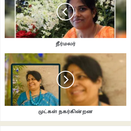
நீர்மலர்
கொலை செய்யப்பட்ட தலித் இளைஞன் பாஸ்கர் குறித்து மாத்திரமல்ல,
ஒட்டுமொத்த தலித் சமூகத்தினரையும் இச்சமூகம் எப்படி தவறாகப் பார்க்கிறது
என்பதை இந்நாவல் சுட்டுகிறது. உண்மையில் வன்கொடுமை தடுப்புச் சட்டம் எப்படி
பாதிக்கப்பட்ட தலித் மக்களுக்கே எதிராக திரும்புகிறது என்பதை அறியும்போது
மனம் கனக்கிறது.
உண்மையில், பாஸ்கர் ஒரு என். ஜி. ஓ-வின் உதவியுடன் ஆலைகளில் அவதிப்படும்
பெண்களை மீட்டெடுக்கும் பணியில் ஈடுபடுகிறான். பாஸ்கரின் அரசியல் புரிதல்
தெளிவாக முன்வைக்கப்படுகிறது. தாழ்த்தப்பட்ட மக்களின் நலனுக்காக
முட்கள் நகர்கின்றன
தன்னளவில் துண்டுதுண்டான உதவிகள் செய்து வருகிறான். ஒரு அமைப்பாக
அவனால் அச்சமூகத்தினரை ஒன்றிணைக்க முடியவில்லை. பாஸ்கர் ஆதிக்க
சாதியினருக்கும், ஆலை முதலாளிகளுக்கும் ஒரு தொந்தரவாகவே இருக்கிறான்.