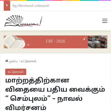
ஜே.பிரோஸ்கான் கவிதைகள்
M
முகப்பு
/
கட்டுரைகள்
கட்டுரைகள்
மாற்றத்திற்கான
விதையை பதிய வைக்கும்
“ செம்புலம்” – நாவல்
விமர்சனம்