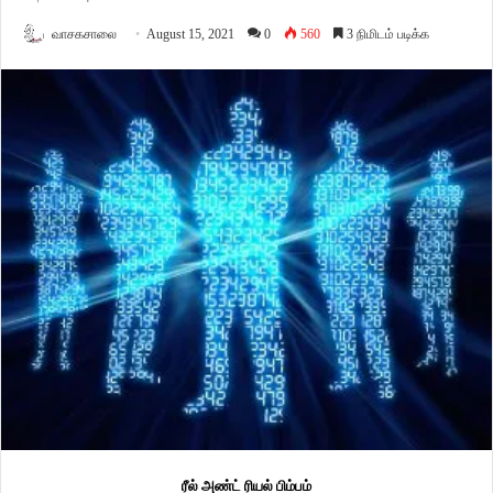
வாசகசாலை
August 15, 2021
0
560
3 நிமிடம் படிக்க
ரீல்
அண்ட்
ரியல்
பிம்பம்