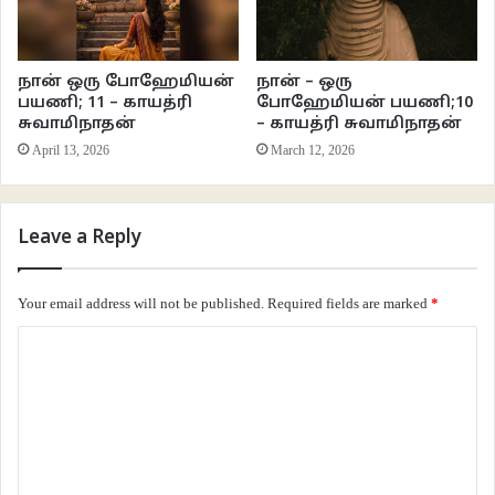
நான் ஒரு போஹேமியன்
நான் – ஒரு
பயணி; 11 – காயத்ரி
போஹேமியன் பயணி;10
சுவாமிநாதன்
– காயத்ரி சுவாமிநாதன்
April 13, 2026
March 12, 2026
இது ஒரு கட்டத்தில் தங்களுக்கு வரும் கமெண்ட் மற்றும் எமோஜி சிம்பல் மூலம்
தானும் ஒரு பிரபலம் என்றும், எந்த எந்த பிரபலங்கள் தங்களது போஸ்ட்க்கு
Leave a Reply
கமெண்ட் பண்ணுகின்றனர் எனவும், அதை வைத்து ஆரோக்கியமான உறவுகளை
ஏற்படுத்தவும் செய்ய ஆரம்பித்தனர்.
Your email address will not be published.
Required fields are marked
*
தங்களுடைய போஸ்ட்களுக்கு அறிவாளியாக இருப்பவர்கள் லைக்
C
போடுகின்றனர், சினிமாத் துறையில் இருப்பவர்கள் பாராட்டுக்கள்
o
தெரிவிக்கின்றனர், அரசியல் செல்வாக்கு உள்ளவர்கள் கமெண்ட் போடுகின்றனர்
m
என்று தன் வட்டத்தில் என்ன மாதிரியான பிரபலங்கள் இருக்கிறார்கள் என்று
m
வெளிப்படையாக பெருமையாக சொல்ல ஆரம்பிக்கின்றனர்.
e