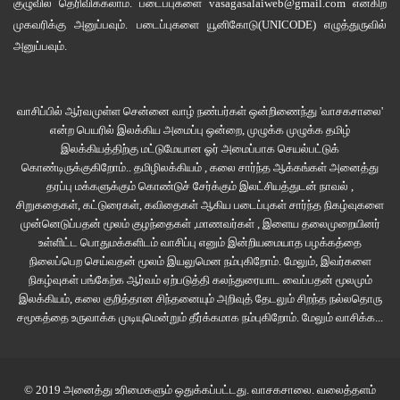
குழுவில்
தெரிவிக்கலாம். படைப்புகளை
vasagasalaiweb@gmail.com
என்கிற
கோபத்தையும், வெறுப்பையும் காட்ட முடியாமல் மனதிற்குள் புளுங்க ஆரம்பித்து
முகவரிக்கு அனுப்பவும். படைப்புகளை
யூனிகோடு(UNICODE)
எழுத்துருவில்
விட்டனர். அந்த உணர்வுகளை வெளிப்படுத்த முடியாமல் சரிவர சாப்பிடாமல்,
அனுப்பவும்.
தூக்கம் இல்லாமல் மன உளைச்சலுக்கு உள்ளாகின்றனர்.
வாசிப்பில் ஆர்வமுள்ள சென்னை வாழ் நண்பர்கள் ஒன்றிணைந்து 'வாசகசாலை'
இந்த சோசியல் மீடியா பிம்பம் மட்டுமே போதும் என்ற எண்ணத்துக்குள்
என்ற பெயரில் இலக்கிய அமைப்பு ஒன்றை, முழுக்க முழுக்க தமிழ்
வரும்போது மட்டுமே, வெளியே எங்கும் நம்மை வெளிப்படுத்த தயங்க
இலக்கியத்திற்கு மட்டுமேயான ஓர் அமைப்பாக செயல்பட்டுக்
ஆரம்பிக்கின்றோம். அந்த இடத்திலதான், தன்னை நிரூபிக்க வந்த இடத்தில்
கொண்டிருக்குகிறோம்.. தமிழிலக்கியம் , கலை சார்ந்த ஆக்கங்கள் அனைத்து
தன்னைத் தொலைத்தவர்கள் எண்ணிக்கை அதிகமாகிக் கொண்டு இருக்கிறது.
தரப்பு மக்களுக்கும் கொண்டுச் சேர்க்கும் இலட்சியத்துடன் நாவல் ,
சிறுகதைகள், கட்டுரைகள், கவிதைகள் ஆகிய படைப்புகள் சார்ந்த நிகழ்வுகளை
முன்னெடுப்பதன் மூலம் குழந்தைகள் ,மாணவர்கள் , இளைய தலைமுறையினர்
உண்மையில் திறமை வைத்து பிரபலம் ஆக வேண்டும் என்றால் சோசியல் மீடியா
உள்ளிட்ட பொதுமக்களிடம் வாசிப்பு எனும் இன்றியமையாத பழக்கத்தை
ஒரு தளம், அதை வைத்து உங்களுக்கான துறையில் நேரடியாக களத்தில் இறங்கி
நிலைப்பெற செய்வதன் மூலம் இயலுமென நம்புகிறோம். மேலும், இவர்களை
வேலை செய்ய வேண்டும். அப்படிச் செய்தால் மட்டுமே உண்மையான திறமைக்கு
நிகழ்வுகள் பங்கேற்க ஆர்வம் ஏற்படுத்தி கலந்துரையாட வைப்பதன் மூலமும்
வெற்றியை, பதவியை, செல்வாக்கை அடைய முடியும்.
இலக்கியம், கலை குறித்தான சிந்தனையும் அறிவுத் தேடலும் சிறந்த நல்லதொரு
சமூகத்தை உருவாக்க முடியுமென்றும் தீர்க்கமாக நம்புகிறோம்.
மேலும் வாசிக்க...
© 2019 அனைத்து உரிமைகளும் ஒதுக்கப்பட்டது.
வாசகசாலை
. வலைத்தளம்