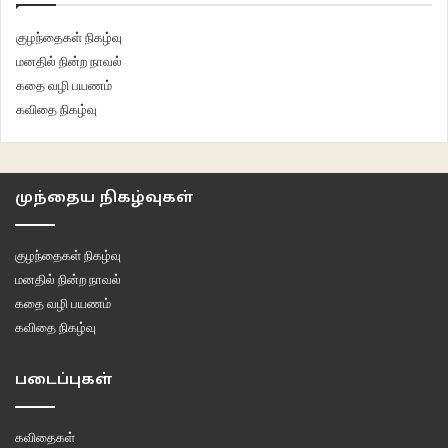
குழந்தைகள் நிகழ்வு
மனதில் நின்ற நாவல்
கதை வழி பயணம்
கவிதை நிகழ்வு
முந்தைய நிகழ்வுகள்
குழந்தைகள் நிகழ்வு
மனதில் நின்ற நாவல்
கதை வழி பயணம்
கவிதை நிகழ்வு
படைப்புகள்
இந்தக் குழப்பங்களுடன் ஒரு கட்டத்தில் சோசியல் மீடியாவில் உள்ள நண்பர்கள்
வட்டத்தில் யாரை விட யார் முக்கியம் என்ற கேள்வியை வைக்க ஆரம்பித்து
கவிதைகள்