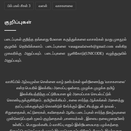
பிக் பாஸ் சீசன் 3
வளன்
வாசகசாலை
குறிப்புகள்
படைப்புகள் குறித்த தங்களது மேலான கருத்துக்களை வாசகர்கள் நமது
முகநூல்
குழுவில்
தெரிவிக்கலாம். படைப்புகளை
vasagasalaiweb@gmail.com
என்கிற
முகவரிக்கு அனுப்பவும். படைப்புகளை
யூனிகோடு(UNICODE)
எழுத்துருவில்
அனுப்பவும்.
வாசிப்பில் ஆர்வமுள்ள சென்னை வாழ் நண்பர்கள் ஒன்றிணைந்து 'வாசகசாலை'
என்ற பெயரில் இலக்கிய அமைப்பு ஒன்றை, முழுக்க முழுக்க தமிழ்
இலக்கியத்திற்கு மட்டுமேயான ஓர் அமைப்பாக செயல்பட்டுக்
கொண்டிருக்குகிறோம்.. தமிழிலக்கியம் , கலை சார்ந்த ஆக்கங்கள் அனைத்து
தரப்பு மக்களுக்கும் கொண்டுச் சேர்க்கும் இலட்சியத்துடன் நாவல் ,
சிறுகதைகள், கட்டுரைகள், கவிதைகள் ஆகிய படைப்புகள் சார்ந்த நிகழ்வுகளை
முன்னெடுப்பதன் மூலம் குழந்தைகள் ,மாணவர்கள் , இளைய தலைமுறையினர்
உள்ளிட்ட பொதுமக்களிடம் வாசிப்பு எனும் இன்றியமையாத பழக்கத்தை
நிலைப்பெற செய்வதன் மூலம் இயலுமென நம்புகிறோம். மேலும், இவர்களை