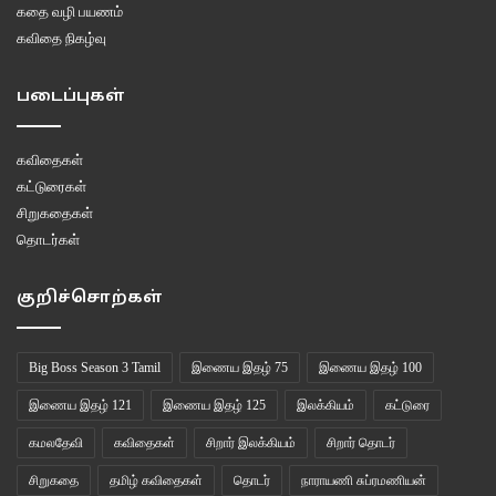
கதை வழி பயணம்
கவிதை நிகழ்வு
படைப்புகள்
கவிதைகள்
கட்டுரைகள்
சிறுகதைகள்
தொடர்கள்
குறிச்சொற்கள்
Big Boss Season 3 Tamil
இணைய இதழ் 75
இணைய இதழ் 100
இணைய இதழ் 121
இணைய இதழ் 125
இலக்கியம்
கட்டுரை
கமலதேவி
கவிதைகள்
சிறார் இலக்கியம்
சிறார் தொடர்
சிறுகதை
தமிழ் கவிதைகள்
தொடர்
நாராயணி சுப்ரமணியன்