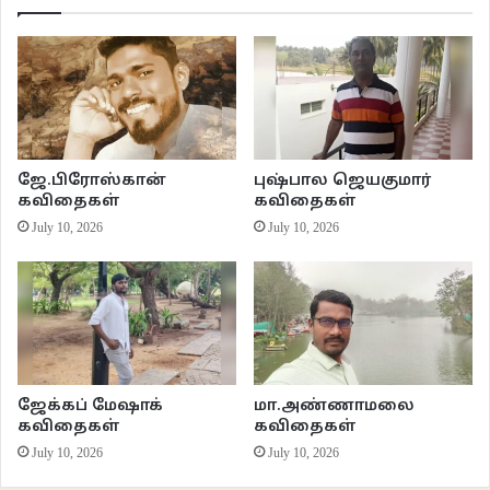
*** *** ***
வக்கிர
ஆறுதல்
சாலையில் வீசப்படுகிறது
ஜே.பிரோஸ்கான்
புஷ்பால ஜெயகுமார்
குற்றுயிர் சுயம்
கவிதைகள்
கவிதைகள்
July 10, 2026
July 10, 2026
கொத்தியுண்ணும் அனுதாபக் காகங்கள்
வாகனச்சீற்றத்தில் தசைபிய்த்துப் பறக்கின்றன
பெருகும் கழிவிரக்க கௌரவத்தை
வாழ்த்துகிறது ஆழ்மன வக்கிரம்
ஜேக்கப் மேஷாக்
மா.அண்ணாமலை
ஆறுதலடைந்ததாய்
கவிதைகள்
கவிதைகள்
பாவனை செய்கிறது வீசிய கரம்.
July 10, 2026
July 10, 2026