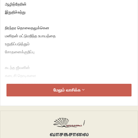
ஆழித்தேரின்
இறுதிச்சுற்று
நிரந்தர தொலைதலுக்கென
மனிதன் மட்டுமறிந்த உபாயத்தை
உறுதிப்படுத்தும்
சோதனைக்குறிப்பு
கடந்த ஜீவனின்
கடைசி நொடிகளை
பதைபதைக்க வாழ்ந்து
மேலும் வாசிக்க
பார்க்க வைக்கும்
சாகசக்கட்டுரை
விடுதலை விடையாகும்
உடல் உதிர்த்தது
உயிர் விரும்பியா..?
வாசகசாலை