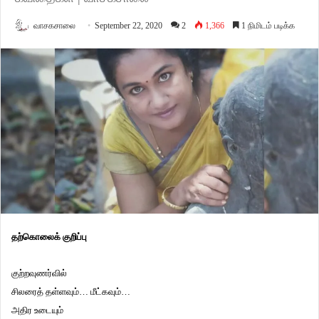
வாசகசாலை
September 22, 2020
2
1,366
1 நிமிடம் படிக்க
தற்கொலைக்
குறிப்பு
குற்றவுணர்வில்
சிலரைத் தள்ளவும்… மீட்கவும்…
அதிர உடையும்