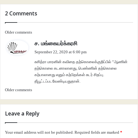
*** *** ***
2 Comments
Comments
விடமாகும் தொடர் தீண்டல்
Older comments
s
ச. மங்கையர்க்கரசி
navigation
உன் விரல் நுனியில்
a
September 22, 2020 at 6:00 pm
தேங்கியிருக்கிறது
y
சுசித்ரா மாரனின் கவிதை தற்கொலைக்குறிப்பில் “ஆணின்
s
எனக்கான பெருங்கருணை
தற்கொலை கடனாலானது, பெண்ணின் தற்கொலை
:
கற்பாலானது எனும் கற்பிதங்கள் சுடர் சிறப்பு.
அது சிறுவருடலோ
தீயூட்டப்படவேண்டியதுதான்.
தட்டச்சும் சில
Comments
Older comments
சொற்களோ
navigation
கசிந்து விடக்கூடாதென்ற
Leave a Reply
உன் பிரயத்தனங்கள்
கொடுக்குகளாக
Your email address will not be published.
Required fields are marked
*
காவலிருக்கின்றன