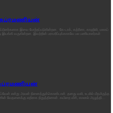
 சுப்ரமணியன்
ப்பினர்களாக இவை போற்றப்படுகின்றன. கே-டாக், கத்ரீனா, காஹிலி, மகாய்
 இயங்கி வருகின்றன. இவற்றின் பராமரிப்புக்காகவே பல பணியாளர்கள்
 சுப்ரமணியன்
்வேன் என்று அவன் நினைத்துக்கொண்டான். தனது வலி, உடலில் மீதமிருந்த
ீனின் வேதனைக்கு எதிராக நிறுத்தினான். கயிறை வீசி, காலால் அழுத்தி…