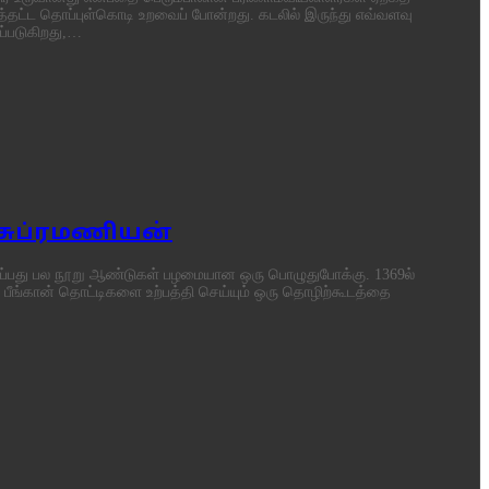
டத்தட்ட தொப்புள்கொடி உறவைப் போன்றது. கடலில் இருந்து எவ்வளவு
ப்படுகிறது,…
 சுப்ரமணியன்
ர்ப்பது பல நூறு ஆண்டுகள் பழமையான ஒரு பொழுதுபோக்கு. 1369ல்
 பீங்கான் தொட்டிகளை உற்பத்தி செய்யும் ஒரு தொழிற்கூடத்தை