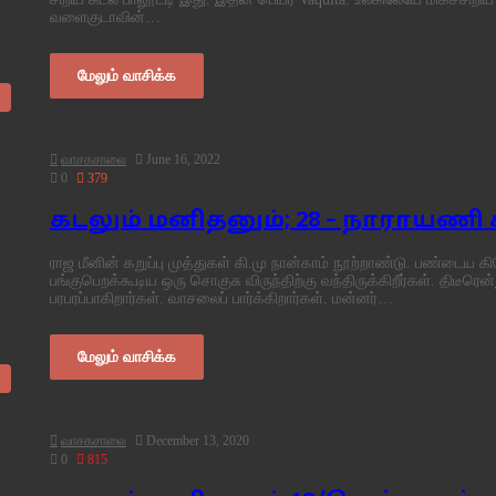
வளைகுடாவின்…
மேலும் வாசிக்க
வாசகசாலை
June 16, 2022
0
379
கடலும் மனிதனும்; 28 – நாராயணி
ராஜ மீனின் கறுப்பு முத்துகள் கி.மு நான்காம் நூற்றாண்டு. பண்டைய கிர
பங்குபெறக்கூடிய ஒரு சொகுசு விருந்திற்கு வந்திருக்கிறீர்கள். திடீர
பரபரப்பாகிறார்கள். வாசலைப் பார்க்கிறார்கள். மன்னர்…
மேலும் வாசிக்க
வாசகசாலை
December 13, 2020
0
815