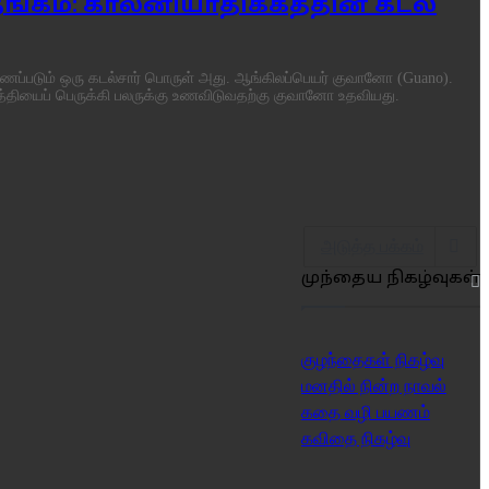
ங்கம்: காலனியாதிக்கத்தின் கடல்
ணப்படும் ஒரு கடல்சார் பொருள் அது. ஆங்கிலப்பெயர் குவானோ (Guano).
்தியைப் பெருக்கி பலருக்கு உணவிடுவதற்கு குவானோ உதவியது.
அடுத்த பக்கம்
முந்தைய நிகழ்வுகள்
குழந்தைகள் நிகழ்வு
மனதில் நின்ற நாவல்
கதை வழி பயணம்
கவிதை நிகழ்வு