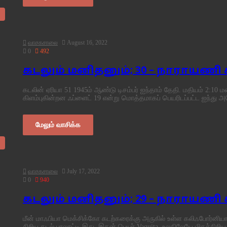
வாசகசாலை
August 16, 2022
0
492
கடலும் மனிதனும்; 30 – நாராயணி
கடலின் ஏரியா 51 1945ம் ஆண்டு டிசம்பர் ஐந்தாம் தேதி. மதியம் 2:1
கிளம்புகின்றன ஃப்ளைட் 19 என்று மொத்தமாகப் பெயரிடப்பட்ட ஐந்த
மேலும் வாசிக்க
வாசகசாலை
July 17, 2022
0
940
கடலும் மனிதனும்; 29 – நாராயணி
மீன் மாஃபியா மெக்சிக்கோ கடற்கரைக்கு அருகில் உள்ள கலிஃபோர்னியா 
சிறிய கடல் பாலூட்டி இது. இதன் பெயர் Vaquita. உலகிலேயே மிகச்சி