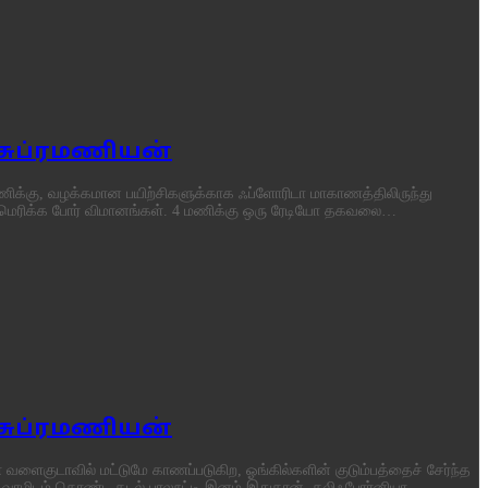
 சுப்ரமணியன்
0 மணிக்கு, வழக்கமான பயிற்சிகளுக்காக ஃப்ளோரிடா மாகாணத்திலிருந்து
ு அமெரிக்க போர் விமானங்கள். 4 மணிக்கு ஒரு ரேடியோ தகவலை…
 சுப்ரமணியன்
வளைகுடாவில் மட்டுமே காணப்படுகிற, ஓங்கில்களின் குடும்பத்தைச் சேர்ந்த
றிய வாழிடம் கொண்ட கடல் பாலூட்டி இனம் இதுதான். கலிஃபோர்னியா