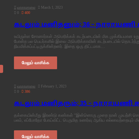
வாசகசாலை
March 1, 2023
0
400
கடலும் மனிதனும்; 36 – நாராயணி
உயிருள்ள சோனார்கள் அமெரிக்கக் கடற்படையின் மிக முக்கியமான உறு
போன்ற பல பெயர்களில் இவை அமெரிக்காவின் கடற்படையில் தொடர்ந்து
நியமிக்கப்பட்டிருக்கின்றனர். இதை ஒரு திட்டமாக…
மேலும் வாசிக்க
வாசகசாலை
February 1, 2023
0
386
கடலும் மனிதரும்; 35 – நாராயணி
தக்கையின்மீது இரண்டு கண்கள் “இன்னொரு முறை நான் முயற்சி செய
பலம், எப்போதோ போய்விட்ட பெருமித உணர்வு ஆகிய எல்லாவற்றையும் ம
மேலும் வாசிக்க