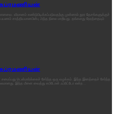
 சுப்ரமணியன்
தமானவை. விமானம் கண்டுபிடிக்கப்படுவதற்கு முன்னால் தூர தேசங்களுக்குச்
் பயணம் சாத்தியமானபின்பு அந்த நிலை மாறியது. தங்களது நேரத்தையும்
 சுப்ரமணியன்
ை சமைப்பது டென்மார்க்கைச் சேர்ந்த ஒரு வழக்கம். இந்த இனத்தைச் சேர்ந்த
ரபலமானது. இந்த மீனை வைத்து கபிடோன் ஃப்ரிட்டோ என்ற…