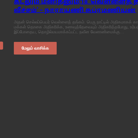
கடலும் மனிதனும்;18 ’வெள்ளைத் த
வீச்சம்’ – நாராயணி சுப்ரமணியன்
அதன் செல்லப்பெயர் வெள்ளைத் தங்கம். பெரு நாட்டில் அதிகமாகக் கா
மக்கள் தொகை அதிகரிக்க, உணவுத்தேவையும் அதிகரித்தபோது, உற்பத
இப்போதைய, தொழில்மயமாக்கப்பட்ட நவீன வேளாண்மைக்கு…
மேலும் வாசிக்க