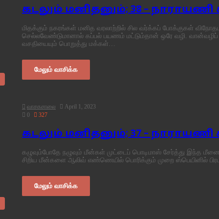
கடலும் மனிதனும்; 38 – நாராயணி
மிதக்கும் நகரங்கள் மனித வரலாற்றில் சில வர்க்கப் போக்குகள் விநோ
செல்லவேண்டுமானால் கப்பல் பயணம் மட்டும்தான் ஒரே வழி. வான்வழிப
வசதியையும் பொறுத்து மக்கள்…
மேலும் வாசிக்க
வாசகசாலை
April 1, 2023
0
327
கடலும் மனிதனும்; 37 – நாராயணி
கழுவும்போதே நழுவும் மீன்கள் முட்டைப் பொடிமாஸ் சேர்த்து இந்த மீன
சிறிய மீன்களை ஆலிவ் எண்ணெயில் பொரிக்கும் முறை ஸ்பெயினில் பி
மேலும் வாசிக்க