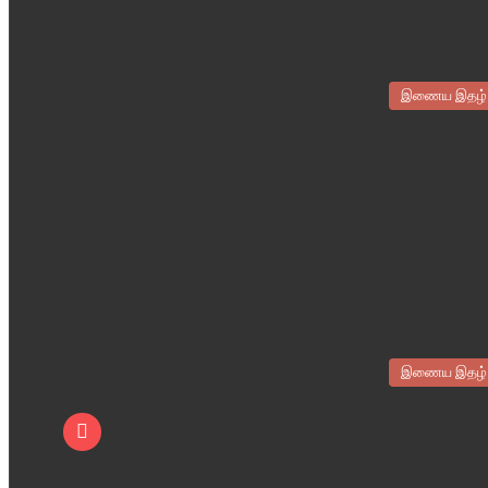
இணைய இதழ்
இணைய இதழ்