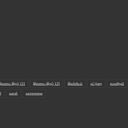
இணைய இதழ் 121
இணைய இதழ் 125
இலக்கியம்
கட்டுரை
கமலதேவி
3
வளன்
வாசகசாலை