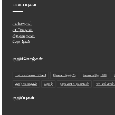
படைப்புகள்
கவிதைகள்
கட்டுரைகள்
சிறுகதைகள்
தொடர்கள்
குறிச்சொற்கள்
Big Boss Season 3 Tamil
இணைய இதழ் 75
இணைய இதழ் 100
தமிழ் கவிதைகள்
தொடர்
நாராயணி சுப்ரமணியன்
பிக் பாஸ் சீசன் 
குறிப்புகள்