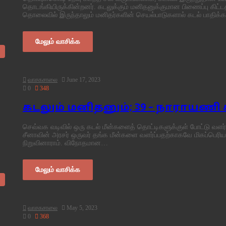
தொடங்கியிருக்கின்றனர். கடலுக்கும் மனிதனுக்குமான பிணைப்பு கிட்
தொலைவில் இருந்தாலும் மனிதர்களின் செயல்பாடுகளால் கடல் பாதிக்க
மேலும் வாசிக்க
வாசகசாலை
June 17, 2023
0
348
கடலும் மனிதனும்; 39 – நாராயணி
செவ்வக வடிவில் ஒரு கடல் மீன்களைத் தொட்டிகளுக்குள் போட்டு வள
சீனாவின் அரசர் ஒருவர் தங்க மீன்களை வளர்ப்பதற்காகவே மிகப்பெரிய
நிறுவினாராம். விநோதமான…
மேலும் வாசிக்க
வாசகசாலை
May 5, 2023
0
368