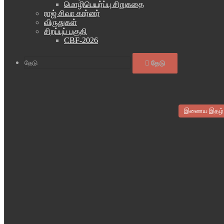
மொழிபெயர்ப்பு சிறுகதை
ராஜ் சிவா கார்னர்
விருதுகள்
சிறப்புப் பகுதி
CBF-2026
தேடு
இணைய இதழ்