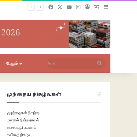
Facebook
X
YouTube
Instagram
புகுபதிகை
சீரற்ற பதிவுகள்
Sidebar
தேடு
மேலும்
முந்தைய நிகழ்வுகள்
குழந்தைகள் நிகழ்வு
மனதில் நின்ற நாவல்
கதை வழி பயணம்
கவிதை நிகழ்வு