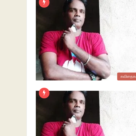
கவிதைக