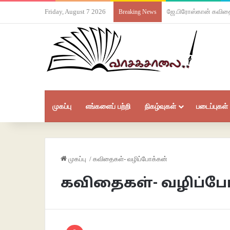
Friday, August 7 2026
ஜே.பிரோஸ்கான் கவித
Breaking News
முகப்பு
எங்களைப் பற்றி
நிகழ்வுகள்
படைப்புகள்
முகப்பு
/
கவிதைகள்- வழிப்போக்கன்
கவிதைகள்- வழிப்ப