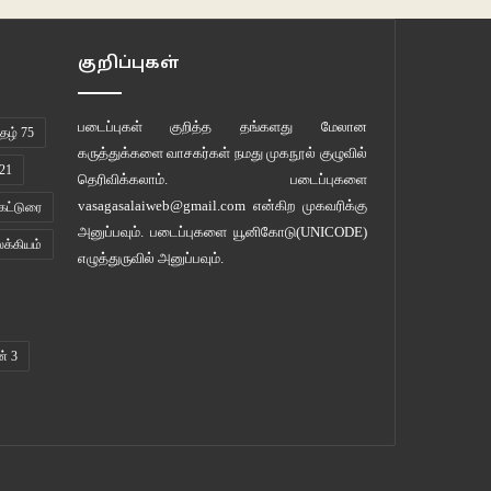
குறிப்புகள்
படைப்புகள் குறித்த தங்களது மேலான
ழ் 75
கருத்துக்களை வாசகர்கள் நமது
முகநூல் குழுவில்
21
தெரிவிக்கலாம். படைப்புகளை
vasagasalaiweb@gmail.com
என்கிற முகவரிக்கு
கட்டுரை
அனுப்பவும். படைப்புகளை
யூனிகோடு(UNICODE)
லக்கியம்
எழுத்துருவில் அனுப்பவும்.
ன் 3