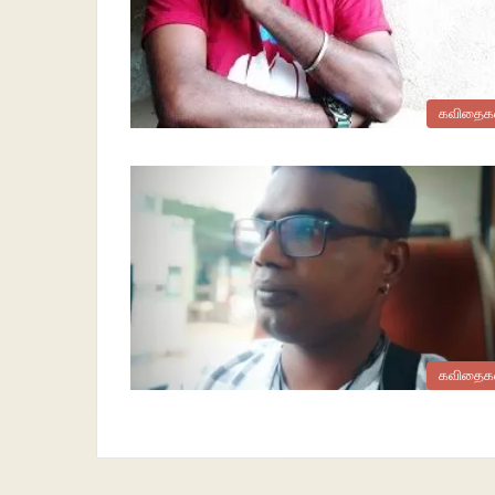
கவிதைக
கவிதைக