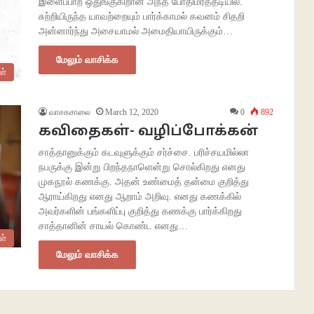
இளைப்பாற ஒதுங்குகிறான் அந்த போதிமரத்தடியில்.
சுற்றியிருந்த யாவற்றையும் பார்க்காமல் கவனம் சிதறி
அன்னார்ந்து அசையாமல் அமைதியாயிருக்கும்…
மேலும் வாசிக்க
ள்
வாசகசாலை
March 12, 2020
0
892
கவிதைகள்- வழிப்போக்கன்
சாத்தானுக்கும் கடவுளுக்கும் சர்ச்சை. பரிச்சயமில்லா
நபருக்கு இன்று பிறந்தநாளென்று சொல்கிறது எனது
முகநூல் கணக்கு. அதன் உண்மைத் தன்மை குறித்து
ஆராய்கிறது எனது ஆறாம் அறிவு. எனது கணக்கில்
அவர்களின் பங்களிப்பு குறித்து கணக்கு பார்க்கிறது
சாத்தானின் சாயல் கொண்ட எனது…
ள்
மேலும் வாசிக்க