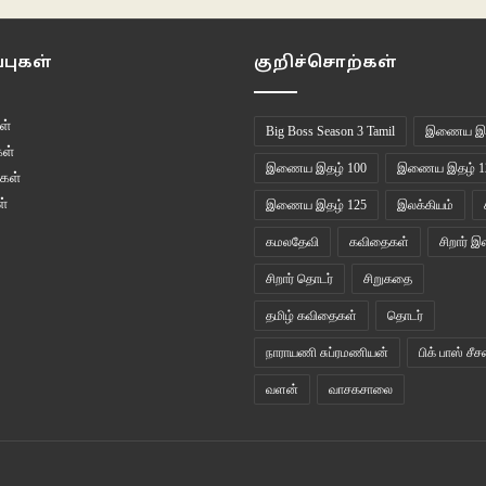
புகள்
குறிச்சொற்கள்
ள்
Big Boss Season 3 Tamil
இணைய இத
ள்
இணைய இதழ் 100
இணைய இதழ் 1
கள்
்
இணைய இதழ் 125
இலக்கியம்
கமலதேவி
கவிதைகள்
சிறார் இ
சிறார் தொடர்
சிறுகதை
தமிழ் கவிதைகள்
தொடர்
நாராயணி சுப்ரமணியன்
பிக் பாஸ் சீச
வளன்
வாசகசாலை