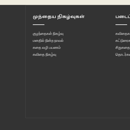
முந்தைய நிகழ்வுகள்
படைப்
குழந்தைகள் நிகழ்வு
கவிதைக
மனதில் நின்ற நாவல்
கட்டுரைக
கதை வழி பயணம்
சிறுகதை
கவிதை நிகழ்வு
தொடர்கள