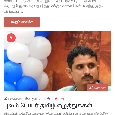
வைக்கப்பட்டிருந்தது. அங்கிருந்து கீழே பார்த்தபோது சாலையின்
அடிமுதல் நுனிவரை தெரிந்தது. எங்கும் வாகனங்கள். பேருந்து முதல்
மிதிவண்டி…
மேலும் வாசிக்க
கட்டுரைகள்
வாசகசாலை
July 31, 2019
1
2,562
புலம் பெயர் தமிழ் எழுத்துக்கள்
சிங்கப்பூர் மலேசிய மலையக இலக்கியம் குறித்து வாசகசாலை நிகழ்வில்