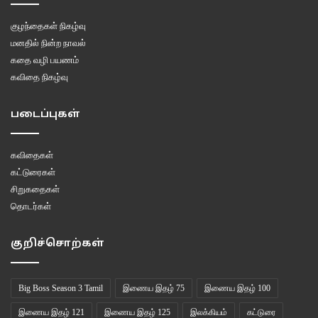
குழந்தைகள் நிகழ்வு
மனதில் நின்ற நாவல்
கதை வழி பயணம்
கவிதை நிகழ்வு
படைப்புகள்
கவிதைகள்
கட்டுரைகள்
சிறுகதைகள்
தொடர்கள்
குறிச்சொற்கள்
Big Boss Season 3 Tamil
இணைய இதழ் 75
இணைய இதழ் 100
இணைய இதழ் 121
இணைய இதழ் 125
இலக்கியம்
கட்டுரை