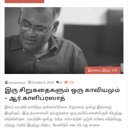
இணைய இதழ் 100
வாசகசாலை
October 6, 2024
0
330
இரு சிறுகதைகளும் ஒரு காவியமும்
– ஆர்.காளிப்ரஸாத்
இளம் வயதில் வாசித்த தன்னம்பிக்கை சிறுகதை ஒன்று இவ்வாறு
இருக்கும். இரு தவளைகள் தவறுதலாக ஒரு தயிர்ப்பானைக்குள் விழுந்து
விடுகின்றன. அவற்றில் ஒன்று அந்த அச்சத்தில் மூழ்கி உயிரை விடுகிறது.
மற்றது அதில் இருந்து விடுபட வேண்டும் என விடாது காலை…