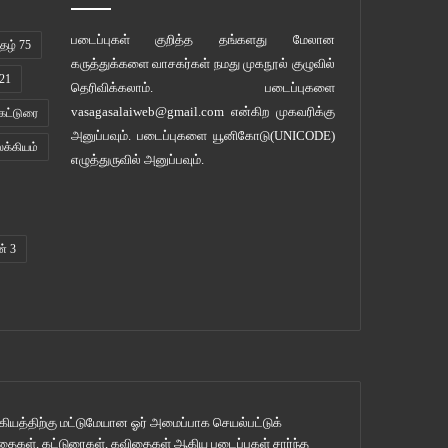
படைப்புகள் குறித்த தங்களது மேலான
ழ் 75
கருத்துக்களை வாசகர்கள் நமது
முகநூல் குழுவில்
21
தெரிவிக்கலாம். படைப்புகளை
vasagasalaiweb@gmail.com
என்கிற முகவரிக்கு
கட்டுரை
அனுப்பவும். படைப்புகளை
யூனிகோடு(UNICODE)
லக்கியம்
எழுத்துருவில் அனுப்பவும்.
ன் 3
ியத்திற்கு மட்டுமேயான ஓர் அமைப்பாக செயல்பட்டுக்
ுகதைகள், கட்டுரைகள், கவிதைகள் ஆகிய படைப்புகள் சார்ந்த