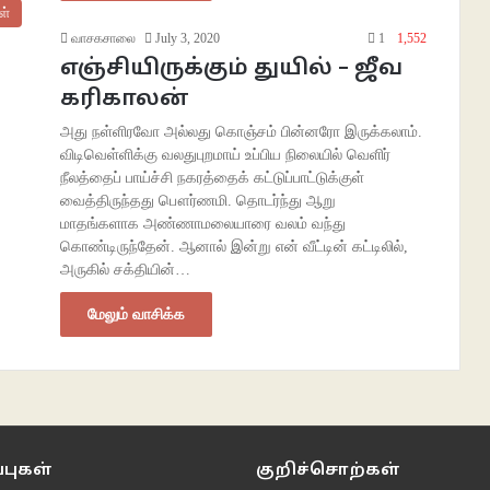
ள்
வாசகசாலை
July 3, 2020
1
1,552
எஞ்சியிருக்கும் துயில் – ஜீவ
கரிகாலன்
அது நள்ளிரவோ அல்லது கொஞ்சம் பின்னரோ இருக்கலாம்.
விடிவெள்ளிக்கு வலதுபுறமாய் உப்பிய நிலையில் வெளிர்
நீலத்தைப் பாய்ச்சி நகரத்தைக் கட்டுப்பாட்டுக்குள்
வைத்திருந்தது பௌர்ணமி. தொடர்ந்து ஆறு
மாதங்களாக அண்ணாமலையாரை வலம் வந்து
கொண்டிருந்தேன். ஆனால் இன்று என் வீட்டின் கட்டிலில்,
அருகில் சக்தியின்…
மேலும் வாசிக்க
புகள்
குறிச்சொற்கள்