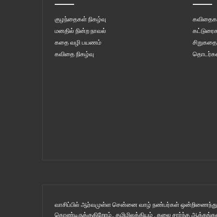
குழந்தைகள் நிகழ்வு
கவிதைக
மனதில் நின்ற நாவல்
கட்டுரைக
கதை வழி பயணம்
சிறுகதை
கவிதை நிகழ்வு
தொடர்கள
வாசிப்பில் ஆர்வமுள்ள சென்னை வாழ் நண்பர்கள் ஒன்றிணைந்து 
கொண்டிருக்குகிறோம்.. தமிழிலக்கியம் , கலை சார்ந்த ஆக்கங்கள