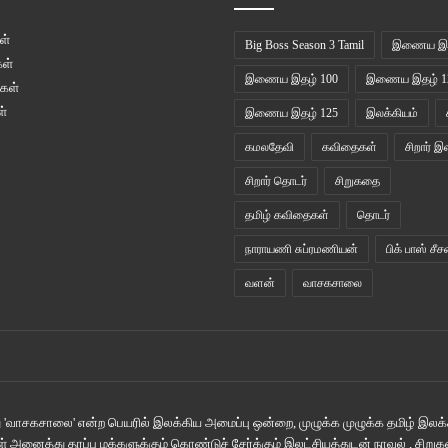
ள்
Big Boss Season 3 Tamil
இணைய இத
ள்
இணைய இதழ் 100
இணைய இதழ் 1
கள்
்
இணைய இதழ் 125
இலக்கியம்
கமலதேவி
கவிதைகள்
சிறார் இ
சிறார் தொடர்
சிறுகதை
தமிழ் கவிதைகள்
தொடர்
நாராயணி சுப்ரமணியன்
பிக் பாஸ் சீச
வளன்
வாசகசாலை
'வாசகசாலை' என்ற பெயரில் இலக்கிய அமைப்பு ஒன்றை, முழுக்க முழுக்க தமிழ் இலக்க
் அனைத்து தரப்பு மக்களுக்கும் கொண்டுச் சேர்க்கும் இலட்சியத்துடன் நாவல் , சிற