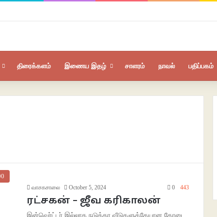
திரைக்களம்
இணைய இதழ்
சாளரம்
நாவல்
பதிப்பகம்
00
வாசகசாலை
October 5, 2024
0
443
ரட்சகன் – ஜீவ கரிகாலன்
இன்வெர்ட்டர் இல்லாத நடுத்தர வீடுகளுக்கேயான கோடை