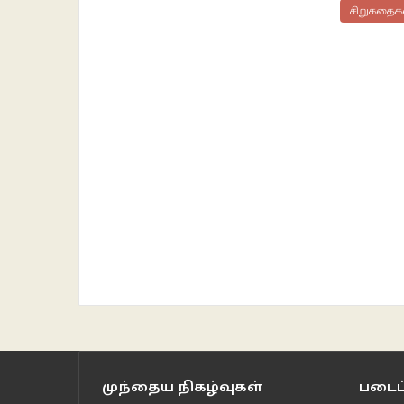
சிறுகதைக
முந்தைய நிகழ்வுகள்
படைப்