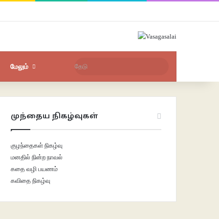
Facebook
X
YouTube
Instagram
புகுபதிகை
சீரற்ற பதிவுகள்
Sidebar
தேடு
மேலும்
முந்தைய நிகழ்வுகள்
குழந்தைகள் நிகழ்வு
மனதில் நின்ற நாவல்
கதை வழி பயணம்
கவிதை நிகழ்வு