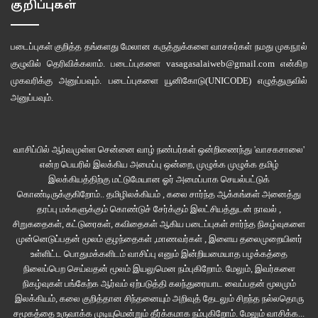
குறிப்புகள்
படைப்புகள் குறித்த தங்களது மேலான கருத்துக்களை வாசகர்கள் நமது
முகநூல்
குழுவில்
தெரிவிக்கலாம். படைப்புகளை
vasagasalaiweb@gmail.com
என்கிற
முகவரிக்கு அனுப்பவும். படைப்புகளை
யூனிகோடு(UNICODE)
எழுத்துருவில்
அனுப்பவும்.
வாசிப்பில் ஆர்வமுள்ள சென்னை வாழ் நண்பர்கள் ஒன்றிணைந்து 'வாசகசாலை'
என்ற பெயரில் இலக்கிய அமைப்பு ஒன்றை, முழுக்க முழுக்க தமிழ்
இலக்கியத்திற்கு மட்டுமேயான ஓர் அமைப்பாக செயல்பட்டுக்
கொண்டிருக்குகிறோம்.. தமிழிலக்கியம் , கலை சார்ந்த ஆக்கங்கள் அனைத்து
தரப்பு மக்களுக்கும் கொண்டுச் சேர்க்கும் இலட்சியத்துடன் நாவல் ,
சிறுகதைகள், கட்டுரைகள், கவிதைகள் ஆகிய படைப்புகள் சார்ந்த நிகழ்வுகளை
முன்னெடுப்பதன் மூலம் குழந்தைகள் ,மாணவர்கள் , இளைய தலைமுறையினர்
உள்ளிட்ட பொதுமக்களிடம் வாசிப்பு எனும் இன்றியமையாத பழக்கத்தை
நிலைப்பெற செய்வதன் மூலம் இயலுமென நம்புகிறோம். மேலும், இவர்களை
நிகழ்வுகள் பங்கேற்க ஆர்வம் ஏற்படுத்தி கலந்துரையாட வைப்பதன் மூலமும்
இலக்கியம், கலை குறித்தான சிந்தனையும் அறிவுத் தேடலும் சிறந்த நல்லதொரு
சமூகத்தை உருவாக்க முடியுமென்றும் தீர்க்கமாக நம்புகிறோம்.
மேலும் வாசிக்க...