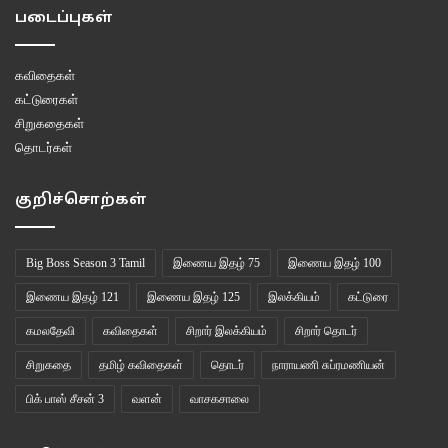
படைப்புகள்
கவிதைகள்
கட்டுரைகள்
சிறுகதைகள்
தொடர்கள்
குறிச்சொற்கள்
Big Boss Season 3 Tamil
இணைய இதழ் 75
இணைய இதழ் 100
இணைய இதழ் 121
இணைய இதழ் 125
இலக்கியம்
கட்டுரை
கமலதேவி
கவிதைகள்
சிறார் இலக்கியம்
சிறார் தொடர்
சிறுகதை
தமிழ் கவிதைகள்
தொடர்
நாராயணி சுப்ரமணியன்
பிக் பாஸ் சீசன் 3
வளன்
வாசகசாலை