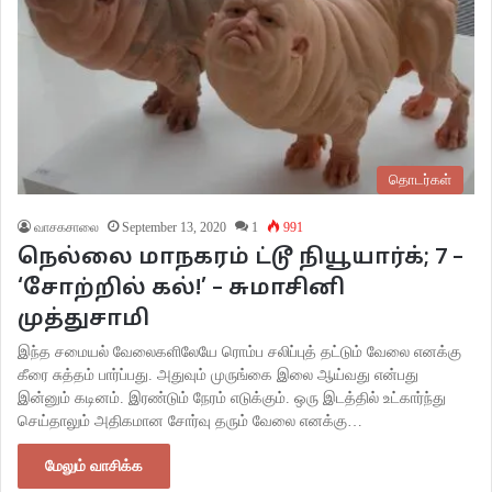
தொடர்கள்
வாசகசாலை
September 13, 2020
1
991
நெல்லை மாநகரம் ட்டூ நியூயார்க்; 7 –
‘சோற்றில் கல்!’ – சுமாசினி
முத்துசாமி
இந்த சமையல் வேலைகளிலேயே ரொம்ப சலிப்புத் தட்டும் வேலை எனக்கு
கீரை சுத்தம் பார்ப்பது. அதுவும் முருங்கை இலை ஆய்வது என்பது
இன்னும் கடினம். இரண்டும் நேரம் எடுக்கும். ஒரு இடத்தில் உட்கார்ந்து
செய்தாலும் அதிகமான சோர்வு தரும் வேலை எனக்கு…
மேலும் வாசிக்க