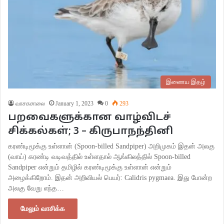
இணைய இதழ்
வாசகசாலை
January 1, 2023
0
293
பறவைகளுக்கான வாழ்விடச்
சிக்கல்கள்; 3 – கிருபாநந்தினி
கரண்டிமூக்கு உள்ளான் (Spoon-billed Sandpiper) அறிமுகம் இதன் அலகு
(வாய்) கரண்டி வடிவத்தில் உள்ளதால் ஆங்கிலத்தில் Spoon-billed
Sandpiper என்றும் தமிழில் கரண்டிமூக்கு உள்ளான் என்றும்
அழைக்கிறோம். இதன் அறிவியல் பெயர்: Calidris pygmaea. இது போன்ற
அலகு வேறு எந்த…
மேலும் வாசிக்க