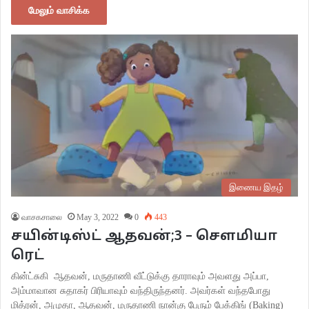
மேலும் வாசிக்க
இணைய இதழ்
வாசகசாலை
May 3, 2022
0
443
சயின்டிஸ்ட் ஆதவன்;3 – செளமியா
ரெட்
கின்ட்சுகி ஆதவன், மருதாணி வீட்டுக்கு தாராவும் அவளது அப்பா,
அம்மாவான சுதாகர் பிரியாவும் வந்திருந்தனர். அவர்கள் வந்தபோது
மித்ரன், அமுதா, ஆதவன், மருதாணி நான்கு பேரும் பேக்கிங் (Baking)