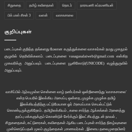
சிறுகதை
தமிழ் கவிதைகள்
தொடர்
நாராயணி சுப்ரமணியன்
பிக் பாஸ் சீசன் 3
வளன்
வாசகசாலை
குறிப்புகள்
படைப்புகள் குறித்த தங்களது மேலான கருத்துக்களை வாசகர்கள் நமது
முகநூல்
குழுவில்
தெரிவிக்கலாம். படைப்புகளை
vasagasalaiweb@gmail.com
என்கிற
முகவரிக்கு அனுப்பவும். படைப்புகளை
யூனிகோடு(UNICODE)
எழுத்துருவில்
அனுப்பவும்.
வாசிப்பில் ஆர்வமுள்ள சென்னை வாழ் நண்பர்கள் ஒன்றிணைந்து 'வாசகசாலை'
என்ற பெயரில் இலக்கிய அமைப்பு ஒன்றை, முழுக்க முழுக்க தமிழ்
இலக்கியத்திற்கு மட்டுமேயான ஓர் அமைப்பாக செயல்பட்டுக்
கொண்டிருக்குகிறோம்.. தமிழிலக்கியம் , கலை சார்ந்த ஆக்கங்கள் அனைத்து
தரப்பு மக்களுக்கும் கொண்டுச் சேர்க்கும் இலட்சியத்துடன் நாவல் ,
சிறுகதைகள், கட்டுரைகள், கவிதைகள் ஆகிய படைப்புகள் சார்ந்த நிகழ்வுகளை
முன்னெடுப்பதன் மூலம் குழந்தைகள் ,மாணவர்கள் , இளைய தலைமுறையினர்