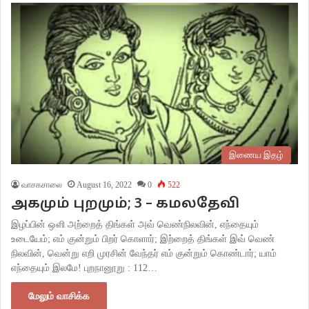
இணைய இதழ்
வாசகசாலை
August 16, 2022
0
522
அகமும் புறமும்; 3 – கமலதேவி
இழப்பின் ஔி அற்றைத் திங்கள் அவ் வெண்நிலவின், எந்தையும்
உடையேம்; எம் குன்றும் பிறர் கொளார்; இற்றைத் திங்கள் இவ் வெண்
நிலவின், வென்று எறி முரசின் வேந்தர் எம் குன்றும் கொண்டார்; யாம்
எந்தையும் இலமே! புறநானூறு : 112…
மேலும் வாசிக்க