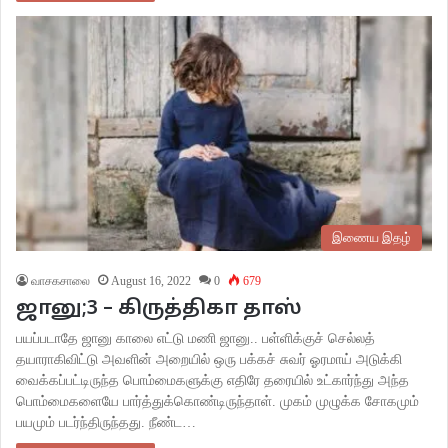
இணைய இதழ்
வாசகசாலை
August 16, 2022
0
679
ஜானு;3 – கிருத்திகா தாஸ்
பயப்படாதே ஜானு காலை எட்டு மணி ஜானு.. பள்ளிக்குச் செல்லத்
தயாராகிவிட்டு அவளின் அறையில் ஒரு பக்கச் சுவர் ஓரமாய் அடுக்கி
வைக்கப்பட்டிருந்த பொம்மைகளுக்கு எதிரே தரையில் உட்கார்ந்து அந்த
பொம்மைகளையே பார்த்துக்கொண்டிருந்தாள். முகம் முழுக்க சோகமும்
பயமும் படர்ந்திருந்தது. நீண்ட…