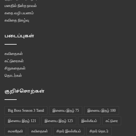
மனதில் நின்ற நாவல்
கதை வழி பயணம்
கவிதை நிகழ்வு
படைப்புகள்
கவிதைகள்
கட்டுரைகள்
சிறுகதைகள்
தொடர்கள்
குறிச்சொற்கள்
Big Boss Season 3 Tamil
இணைய இதழ் 75
இணைய இதழ் 100
இணைய இதழ் 121
இணைய இதழ் 125
இலக்கியம்
கட்டுரை
கமலதேவி
கவிதைகள்
சிறார் இலக்கியம்
சிறார் தொடர்