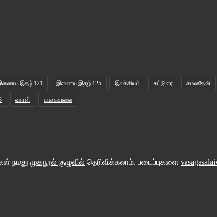
இணைய இதழ் 121
இணைய இதழ் 125
இலக்கியம்
கட்டுரை
கமலதேவி
3
வளன்
வாசகசாலை
்கள் நமது
முகநூல் குழுவில்
தெரிவிக்கலாம். படைப்புகளை
vasagasala