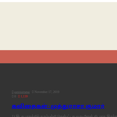
வாசகசாலை
November 17, 2019
0
1,139
கவிதைகள்- முத்துராசா குமார்
1) இடது பாதத்தில் கரும்புள்ளி தென்பட்டது வருடினேன் திடமாக இர