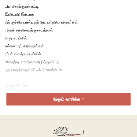
மின்விளக்குகள் கட்டி
இரவோடு இரவாக
நீள் குச்சியொன்றைத் தோண்டியெடுத்தார்கள்.
ரத்தச் சகதியைத் துடைத்தால்
அது பென்சில்.
எல்லோரும் சிரித்தார்கள்.
ரப்பர் வைத்த பென்சில்.
சிதைந்த பாதத்தை அழித்துவிட்டு
புது பாதத்தைத் தீட்டிக் கொண்டேன்.
2) மஞ்சளேறிய
டொப்ளிக்கா பழங்களைப் போல
மேலும் வாசிக்க
ஊரின் உடல்கள்
முத்திய கொப்பளமாகின.
எந்த மருந்துகளும்
சொல் பேச்சு கேட்கவில்லை.
இறுதியாக மருத்துவர்களே