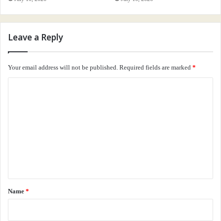
Leave a Reply
Your email address will not be published.
Required fields are marked
*
C
o
m
m
e
n
t
*
Name
*