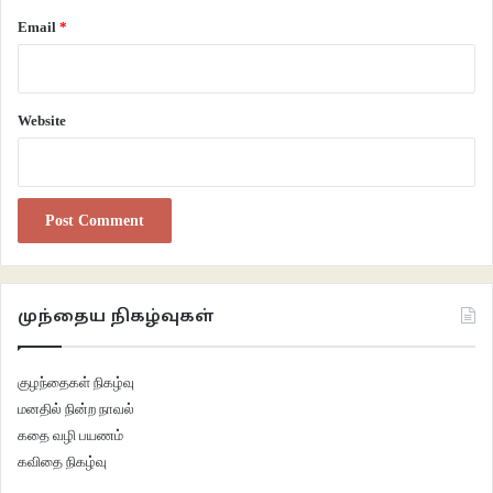
Email
*
Website
முந்தைய நிகழ்வுகள்
குழந்தைகள் நிகழ்வு
மனதில் நின்ற நாவல்
கதை வழி பயணம்
கவிதை நிகழ்வு