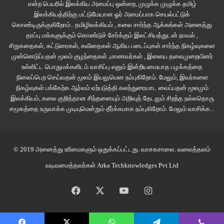
என்ற பெயரில் இலக்கிய அமைப்பு ஒன்றை, முழுக்க முழுக்க தமிழ்
இலக்கியத்திற்கு மட்டுமேயான ஓர் அமைப்பாக செயல்பட்டுக்
கொண்டிருக்குகிறோம்.. தமிழிலக்கியம் , கலை சார்ந்த ஆக்கங்கள் அனைத்து
தரப்பு மக்களுக்கும் கொண்டுச் சேர்க்கும் இலட்சியத்துடன் நாவல் ,
சிறுகதைகள், கட்டுரைகள், கவிதைகள் ஆகிய படைப்புகள் சார்ந்த நிகழ்வுகளை
முன்னெடுப்பதன் மூலம் குழந்தைகள் ,மாணவர்கள் , இளைய தலைமுறையினர்
உள்ளிட்ட பொதுமக்களிடம் வாசிப்பு எனும் இன்றியமையாத பழக்கத்தை
நிலைப்பெற செய்வதன் மூலம் இயலுமென நம்புகிறோம். மேலும், இவர்களை
நிகழ்வுகள் பங்கேற்க ஆர்வம் ஏற்படுத்தி கலந்துரையாட வைப்பதன் மூலமும்
இலக்கியம், கலை குறித்தான சிந்தனையும் அறிவுத் தேடலும் சிறந்த நல்லதொரு
சமூகத்தை உருவாக்க முடியுமென்றும் தீர்க்கமாக நம்புகிறோம்.
மேலும் வாசிக்க...
© 2019 அனைத்து உரிமைகளும் ஒதுக்கப்பட்டது.
வாசகசாலை
. வலைத்தளம்
வடிவமைத்தவர்கள்
Arka Techknowledges Pvt Ltd
Facebook
X
YouTube
Instagram