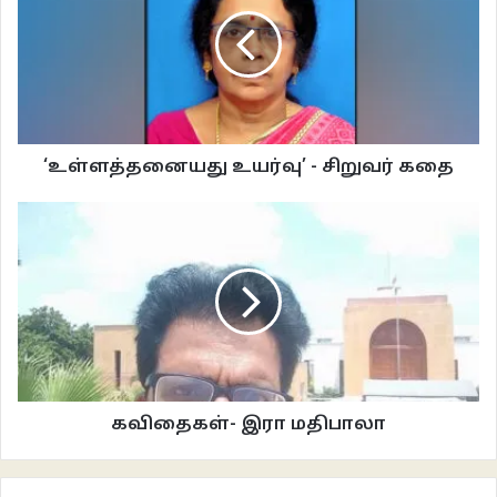
‘உள்ளத்தனையது உயர்வு’ - சிறுவர் கதை
கவிதைகள்- இரா மதிபாலா