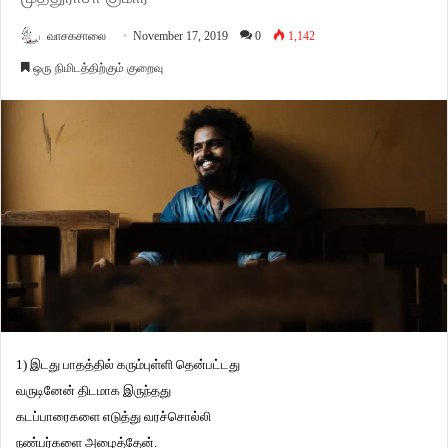
வாசகசாலை
November 17, 2019
0
1,142
ஒரு நிமிடத்திற்கும் குறைவு
1) இடது பாதத்தில் கரும்புள்ளி தென்பட்டது
வருடினேன் திடமாக இருந்தது
கடப்பாரைகளை எடுத்து வரச்சொல்லி
நண்பர்களை அழைத்தேன்.