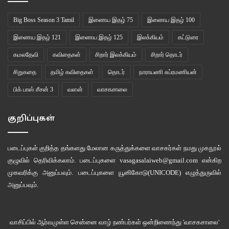
Big Boss Season 3 Tamil
இணைய இதழ் 75
இணைய இதழ் 100
இணைய இதழ் 121
இணைய இதழ் 125
இலக்கியம்
கட்டுரை
கமலதேவி
கவிதைகள்
சிறார் இலக்கியம்
சிறார் தொடர்
சிறுகதை
தமிழ் கவிதைகள்
தொடர்
நாராயணி சுப்ரமணியன்
பிக் பாஸ் சீசன் 3
வளன்
வாசகசாலை
குறிப்புகள்
படைப்புகள் குறித்த தங்களது மேலான கருத்துக்களை வாசகர்கள் நமது
முகநூல்
குழுவில்
தெரிவிக்கலாம். படைப்புகளை
vasagasalaiweb@gmail.com
என்கிற
முகவரிக்கு அனுப்பவும். படைப்புகளை
யூனிகோடு(UNICODE)
எழுத்துருவில்
அனுப்பவும்.
வாசிப்பில் ஆர்வமுள்ள சென்னை வாழ் நண்பர்கள் ஒன்றிணைந்து 'வாசகசாலை'