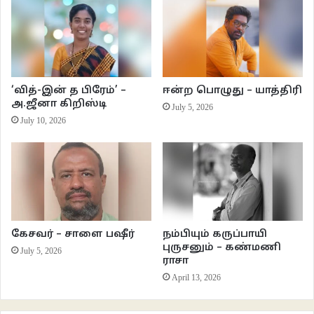
அதனைப் பறிக்காமல் கடந்து போவதால். அவளுக்கும் பறிக்க மனம் வரவில்லை.
இப்படித்தான் ப்ளூ பெர்ரி பழங்கள் உதிர்ந்து கிடக்கும் ஒரு வீடு ‘டெல் மான்டே’
தெருவில் இருக்கிறது. மற்ற வீடுகள் போலின்றி, போதிய பராமரிப்பு இல்லாத வீடு.
வீட்டின் முன்பகுதியில் சீரற்ற புல்வெளியும் புதர்களும் மண்டிகிடந்தன.
‘வித்-இன் த பிரேம்’ –
ஈன்ற பொழுது – யாத்திரி
புதர்களுக்கு நடுவில் அலைபேசி நிலை நிறுத்தும் தாங்கியில் அலைபேசி ஒன்றை
அ.ஜீனா கிறிஸ்டி
July 5, 2026
மாட்டி வைத்திருக்கிறாகள். தினம் நடப்பவைகளை வீடியோ எடுக்கிறார்கள்
July 10, 2026
போலும். சுவற்றில் பழுப்பு நிற பூச்சுக்கள் மங்கிப் போய், சில இடங்களில் சுவர்
பெயர்ந்திருக்கிறது. சுவர், கதவு, சாளரங்கள் என எல்லாமே பழையதாகவும்
அழுக்காகவும் இருந்தன. எப்போதாவது மட்டும் அவர்கள் வீட்டுக் கதவு பாதி
திறந்திருக்கும். எவருமில்லையெனில் அந்த வீட்டை லேசாக கவனிப்பாள். வீட்டின்
நடைபாதையிலேயே நிறைய தட்டுமுட்டு சாமான்கள் கிடக்கும் . ஒரு இந்திய
வீட்டை நினைவுபடுத்தும் வீடு அது. முன் முற்றத்தில் ப்ளூ பெர்ரி செடிகளை
கேசவர் – சாளை பஷீர்
நம்பியும் கருப்பாயி
பராமரித்து வந்தார்கள் அந்த வீட்டில் வசிக்கும் இரு ஒல்லியான இளம் பெண்கள்.
புருசனும் – கண்மணி
July 5, 2026
ராசா
அந்த வீட்டில் ஒரு மூதாட்டியும் இருக்கிறாள். உடல் முழுக்கப் போர்த்தியது போல்
April 13, 2026
மடிப்பு மடிப்புகளாய் தளர்ந்திருந்தது தேகம் வயது நூறுக்கும் மேலிருக்கலாம் என
சொல்லும். கூன் முதுகிருந்தது. மெல்ல எட்டு வைத்து நடப்பார். அந்த வீட்டில் ப்ளூ