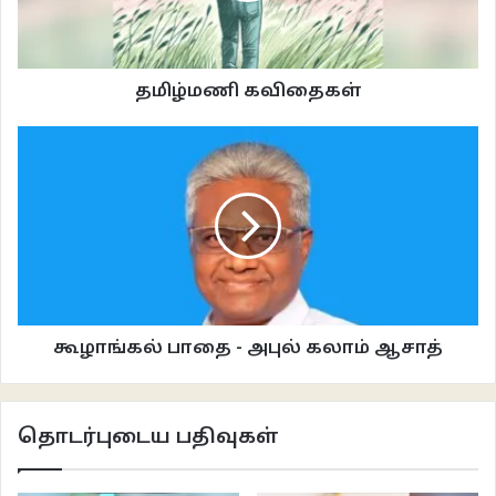
ஓடிக்கொண்டிருக்கிறார்கள்.
நடைப்பயிற்சியின்போது அடுக்ககத்திலிருந்து இடப்பக்கம் நேராகச் சென்று,
தமிழ்மணி கவிதைகள்
வலப்பக்கம் ‘டெல் மான்டே’ தெருவில் உள் நடந்து, அங்கிருக்கும் வீடுகளை
பராக்கு பார்த்துக் கொண்டே நடப்பாள். நேரம் போவதே தெரியாது. அந்த
தெருவின் முடிவில் வலப்பக்கம் திரும்பி, ‘ஸான் ஃபிலிப்பே’ சாலையில் வந்த
தூரத்திலேயே நடந்து மீண்டும் வலப்பக்கம் ‘க்ரீன் லேக்’ தெருவில் நடந்தால்
வீதியின் முடிவில், மறுபக்கம் அவளது அடுக்ககம் தென்படும். இதுதான் தினமும்
அவள் மேற்கொள்ளும் நடைபயிற்சிக்கான பாதை.
டெல்மான்டே தெருவிற்கு போகும் வழியில், ஓரிடத்தில் வரிசையாக அதுவாகவே
தழைத்த வாழை மரங்கள் இருக்கின்றன. முன்னெப்போதே எவரோ வைத்தது
கூழாங்கல் பாதை - அபுல் கலாம் ஆசாத்
போல. ஒவ்வொரு வருடமும் ஒன்று பலவாகி, சின்னஞ்சிறு வாழைத்தோட்டம்
போலிருக்கிறது. ஒரு மரத்தில் வாழைப்பூ கனிந்து தொங்கிக் கொண்டிருந்தது.
அதிலிருந்து முன்னிழைகள் காற்றில் பிய்ந்து நடைபாதையில் வாழைப்பூக்களாய்
தொடர்புடைய பதிவுகள்
உதிர்ந்து கிடந்தன. பூர்வாவிற்கு கையெட்டும் தூரத்தில்தான் வாழைப்பூ
தொங்குகிறது. எடுத்து ஆசையாக சமைக்கலாமென தோன்றும். ஆனால், எவரும்