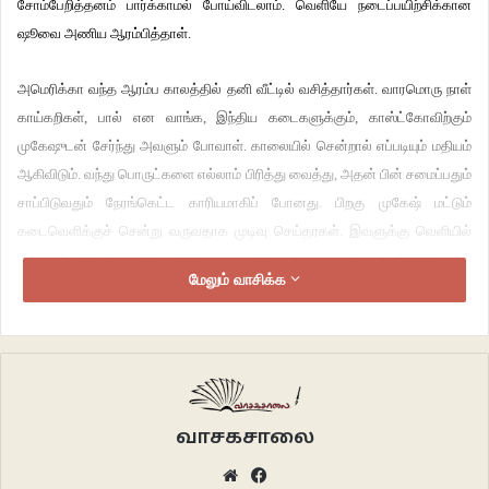
சோம்பேறித்தனம் பார்க்காமல் போய்விடலாம். வெளியே நடைப்பயிற்சிக்கான
ஷூவை அணிய ஆரம்பித்தாள்.
அமெரிக்கா வந்த ஆரம்ப காலத்தில் தனி வீட்டில் வசித்தார்கள். வாரமொரு நாள்
காய்கறிகள், பால் என வாங்க, இந்திய கடைகளுக்கும், காஸ்ட்கோவிற்கும்
முகேஷுடன் சேர்ந்து அவளும் போவாள். காலையில் சென்றால் எப்படியும் மதியம்
ஆகிவிடும். வந்து பொருட்களை எல்லாம் பிரித்து வைத்து, அதன் பின் சமைப்பதும்
சாப்பிடுவதும் நேரங்கெட்ட காரியமாகிப் போனது. பிறகு முகேஷ் மட்டும்
கடைவெளிக்குச் சென்று வருவதாக முடிவு செய்தரகள். இவளுக்கு வெளியில்
செல்லும் நேரமே அரிதாகியிருந்தது. பெரும்பாலும் வீட்டிற்குள்ளேயேதான்
மேலும் வாசிக்க
அடைந்து கிடந்தாள். ஒரு நாள் நடைப்பயிற்சியை முடித்துவிட்டு
வீட்டருகேயிருக்கும் மர பெஞ்சில் அமர்ந்து கொண்டிருந்த போதுதான் தூக்கி
வாரிப் போடுவது போல் ஒரு உண்மை உறைத்தது. அவள் வேற்று மனித
முகங்களைப் பார்த்தே மாதக்கணக்காகி விட்டது. அவளது கணவன் முகேஷைத்
தவிர வேறு யாரையும் பார்த்த நினைவில்லை. அன்றிரவு தூக்கமே வரவில்லை.
நிம்மதியில்லாமல் நடு இரவில் அழத் தொடங்கினாள். பிறகுதான் அந்த வீட்டை
வாசகசாலை
மாற்றி, ஒரு ஐம்பது பேர் வசிக்கக் கூடிய இந்த அடுக்ககத்திற்கு குடி வந்தார்கள்.
Website
Facebook
இங்கும் பெரிய வித்தியாசமில்லை. ஆனால், அருகில் மனிதர்கள் இருக்கிறார்கள்