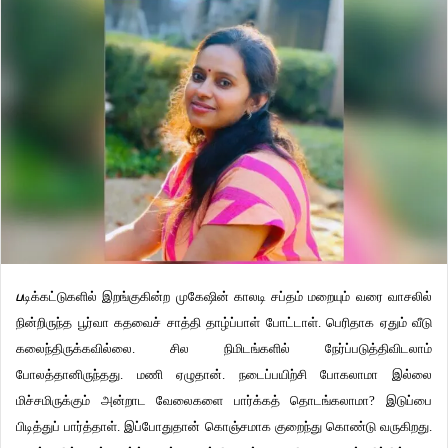
ப
டிக்கட்டுகளில் இறங்குகின்ற முகேஷின் காலடி சப்தம் மறையும் வரை வாசலில்
நின்றிருந்த பூர்வா கதவைச் சாத்தி தாழ்ப்பாள் போட்டாள். பெரிதாக ஏதும் வீடு
கலைந்திருக்கவில்லை. சில நிமிடங்களில் நேர்ப்படுத்திவிடலாம்
போலத்தானிருந்தது. மணி ஏழுதான். நடைப்பயிற்சி போகலாமா இல்லை
மிச்சமிருக்கும் அன்றாட வேலைகளை பார்க்கத் தொடங்கலாமா? இடுப்பை
பிடித்துப் பார்த்தாள். இப்போதுதான் கொஞ்சமாக குறைந்து கொண்டு வருகிறது.