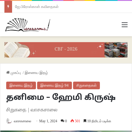
ஜே.பிரோஸ்கான் கவிதைகள்
M
முகப்பு
/
இணைய இதழ்
இணைய இதழ்
இணைய இதழ் 94
சிறுகதைகள்
தனிமை – ஹேமி கிருஷ்
சிறுகதை | வாசகசாலை
வாசகசாலை
May 1, 2024
0
501
10 நிமிடம் படிக்க