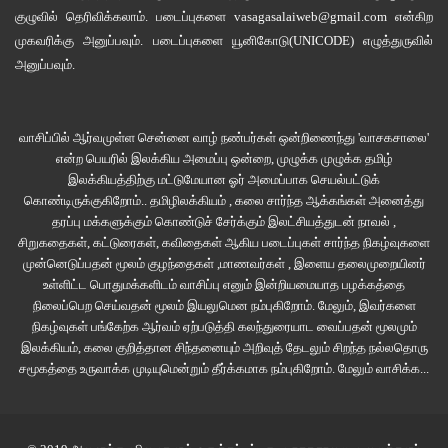
குழுவில்
தெரிவிக்கலாம். படைப்புகளை
vasagasalaiweb@gmail.com
என்கிற
ஆவல்..ஆனால் அதை எல்லாம் சொன்னால் படம் கொடுக்கும் அனுபவத்தை
முகவரிக்கு அனுப்பவும். படைப்புகளை
யூனிகோடு(UNICODE)
எழுத்துருவில்
தொலைத்து விடுவீர்களோ என்று சொல்லாமல் விடுகிறேன்.
அனுப்பவும்.
TRANCE is a very good experience for me.
வாசிப்பில் ஆர்வமுள்ள சென்னை வாழ் நண்பர்கள் ஒன்றிணைந்து 'வாசகசாலை'
என்ற பெயரில் இலக்கிய அமைப்பு ஒன்றை, முழுக்க முழுக்க தமிழ்
Trance
TRANCE - (மலையாளம்)- திரைப்பார்வை
இலக்கியத்திற்கு மட்டுமேயான ஓர் அமைப்பாக செயல்பட்டுக்
கொண்டிருக்குகிறோம்.. தமிழிலக்கியம் , கலை சார்ந்த ஆக்கங்கள் அனைத்து
Trance Movie
Trance Movie Review
தரப்பு மக்களுக்கும் கொண்டுச் சேர்க்கும் இலட்சியத்துடன் நாவல் ,
சிறுகதைகள், கட்டுரைகள், கவிதைகள் ஆகிய படைப்புகள் சார்ந்த நிகழ்வுகளை
முன்னெடுப்பதன் மூலம் குழந்தைகள் ,மாணவர்கள் , இளைய தலைமுறையினர்
உள்ளிட்ட பொதுமக்களிடம் வாசிப்பு எனும் இன்றியமையாத பழக்கத்தை
நிலைப்பெற செய்வதன் மூலம் இயலுமென நம்புகிறோம். மேலும், இவர்களை
நிகழ்வுகள் பங்கேற்க ஆர்வம் ஏற்படுத்தி கலந்துரையாட வைப்பதன் மூலமும்
இலக்கியம், கலை குறித்தான சிந்தனையும் அறிவுத் தேடலும் சிறந்த நல்லதொரு
சமூகத்தை உருவாக்க முடியுமென்றும் தீர்க்கமாக நம்புகிறோம்.
மேலும் வாசிக்க...