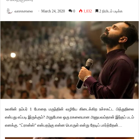
வாசகசாலை
March 24, 2020
0
1,032
2 நிமிடம் படிக்க
உலகின் நம்பர் 1 போதை மருந்தின் வழியே கிடைக்கிற உச்சகட்ட பித்துநிலை
என்பது எப்படி இருக்கும்? அதுபோல ஒரு ரகளையான அனுபவம்தான் இந்தப் படம்
எனக்கு. “ட்ரான்ஸ்” என்பதற்கு என்ன பொருள் என்று தேடிப் பார்த்தேன்…