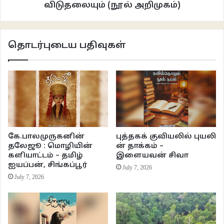
விடுதலையும் (நூல் அறிமுகம்)
தொடர்புடைய பதிவுகள்
கே.பாலமுருகனின்
புத்தகக் குவியலில் புயலி
நேரடியாகச் சொன்னால் இன்றைக்கு பால் தினகரன் மற்றும் அவரைப்போல
தலேஜூ : மொழியின்
ன் தாக்கம் –
இருப்பவர்கள் செய்யும் அழிச்சாட்டியங்கள், மற்றும் தகிடுதத்தங்கள்தான் படமே.
களியாட்டம் – தமிழ்
இளையவன் சிவா
ஐயப்பன், சிங்கப்பூர்
அவர்கள் நிகழ்த்துவது பிரார்த்தனைக் கூட்டங்கள் அல்ல. கடவுளின் பெயரால்
July 7, 2026
July 7, 2026
நம்பிக்கையை, பணத்தை அறுவடை செய்வது. இங்கே எழைகள் முதல்
பணக்கார்கள் வரை கணிசமானவர்களுக்கு கடவுள்தான் ஒரே நம்பிக்கை
எனும்பொழுது..அற்புதங்கள் நிகழ்ந்துவிடாதா எனக் காத்திருக்கும் போது..
கடவுளின் பெயரால் அற்புதங்கள் நிகழ்த்துகிறோம் என்று யார் கிளம்பி வந்தாலும்