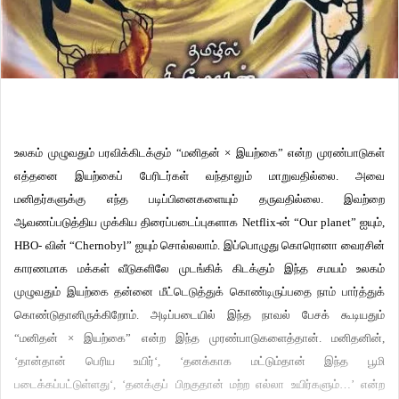
உலகம் முழுவதும் பரவிக்கிடக்கும் “மனிதன் × இயற்கை” என்ற முரண்பாடுகள்
எத்தனை இயற்கைப் பேரிடர்கள் வந்தாலும் மாறுவதில்லை. அவை
மனிதர்களுக்கு எந்த படிப்பினைகளையும் தருவதில்லை. இவற்றை
ஆவணப்படுத்திய முக்கிய திரைப்படைப்புகளாக
Netflix
-ன் “
Our planet”
ஐயும்
,
HBO-
வின்
“Chernobyl”
ஐயும் சொல்லலாம். இப்பொழுது கொரொனா வைரசின்
காரணமாக மக்கள் வீடுகளிலே முடங்கிக் கிடக்கும் இந்த சமயம் உலகம்
முழுவதும் இயற்கை தன்னை மீட்டெடுத்துக் கொண்டிருப்பதை நாம் பார்த்துக்
கொண்டுதானிருக்கிறோம். அடிப்படையில் இந்த நாவல் பேசக் கூடியதும்
“மனிதன் × இயற்கை” என்ற இந்த முரண்பாடுகளைத்தான். மனிதனின்,
‘
தான்தான் பெரிய உயிர்
‘
,
‘
தனக்காக மட்டும்தான் இந்த பூமி
படைக்கப்பட்டுள்ளது
‘, ‘
தனக்குப் பிறகுதான் மற்ற எல்லா உயிர்களும்
…’
என்ற