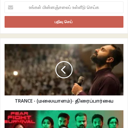
உங்கள்
மின்னஞ்சலைப்
உள்ளீடு
செய்க
TRANCE - (மலையாளம்)- திரைப்பார்வை