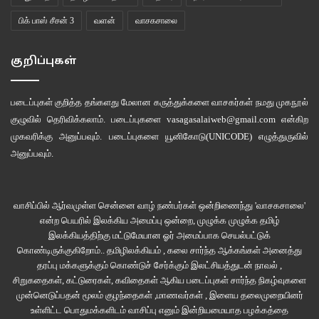
பிக் பாஸ் சீசன் 3
வளன்
வாசகசாலை
குறிப்புகள்
படைப்புகள் குறித்த தங்களது மேலான கருத்துக்களை வாசகர்கள் நமது
முகநூல்
குழுவில்
தெரிவிக்கலாம். படைப்புகளை
vasagasalaiweb@gmail.com
என்கிற
முகவரிக்கு அனுப்பவும். படைப்புகளை
யூனிகோடு(UNICODE)
எழுத்துருவில்
அனுப்பவும்.
வாசிப்பில் ஆர்வமுள்ள சென்னை வாழ் நண்பர்கள் ஒன்றிணைந்து 'வாசகசாலை'
என்ற பெயரில் இலக்கிய அமைப்பு ஒன்றை, முழுக்க முழுக்க தமிழ்
இலக்கியத்திற்கு மட்டுமேயான ஓர் அமைப்பாக செயல்பட்டுக்
கொண்டிருக்குகிறோம்.. தமிழிலக்கியம் , கலை சார்ந்த ஆக்கங்கள் அனைத்து
தரப்பு மக்களுக்கும் கொண்டுச் சேர்க்கும் இலட்சியத்துடன் நாவல் ,
சிறுகதைகள், கட்டுரைகள், கவிதைகள் ஆகிய படைப்புகள் சார்ந்த நிகழ்வுகளை
முன்னெடுப்பதன் மூலம் குழந்தைகள் ,மாணவர்கள் , இளைய தலைமுறையினர்
உள்ளிட்ட பொதுமக்களிடம் வாசிப்பு எனும் இன்றியமையாத பழக்கத்தை
சி.மோகன்