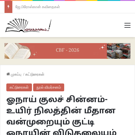
ஜே.பிரோஸ்கான் கவிதைகள்
M
முகப்பு
/
கட்டுரைகள்
கட்டுரைகள்
நூல் விமர்சனம்
ஓநாய் குலச் சின்னம்-
உயிர் நிலத்தின் மீதான
வன்முறையும் குட்டி
ஓநாயின் விடுதலையும்