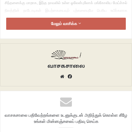
சிந்தனைக்கு மாறாக, இந்த நாவலில் உள்ள ஓலேன்புலோக் மங்கோலிய மேய்ச்சல்
நிலத்தின் நாடோடிகள் இயற்கையையும் புற்களையுமே பெரிய உயிர்களாக
கருதுகின்றனர். இவற்றிற்குப் பிறகே மனிதன் என்ற அற்ப உயிர். அவர்களின்
மேலும் வாசிக்க
வாழ்வு முழுவதும் இயற்கைக்கும், அவைகளின் விதிகளுக்கும் உட்பட்டுத்தான்.
1960-70
களில் சீனாவில் கிராமப்புறத்து மக்களின் பழமையான பழக்க
வழக்கங்கள், சிந்தனைகள், பழம்பெரும் நம்பிக்கைகள் போன்றவற்றை அகற்றி
மனித குல மேன்மைக்கான “கலாச்சார புரட்சி” க்கு அழைப்பு விடுக்கிறார்,
மாவோ. அதன் விளைவாக நிறைய இளைஞர்கள், மாணவர்கள், மருத்துவர்கள்
வாசகசாலை
கிராமப்புற மக்களின் அறியாமையைப் போக்கி அவர்களை நாகரிகமடைந்தச்
Website
Facebook
சமூகமாக மாற்றுவதற்கும், அவர்களிடையே மருத்துவ அறிவை
மேம்படுத்துவதற்கும் வெவ்வேறு கிராமப் புறங்களுக்குச் செல்கின்றனர். இதன்
ஒரு பகுதியாக சில சீன மாணவர்கள் வட-மத்திய உள் மங்கோலியாவின் மிகப்
பழமையான ஓலோன்புலோக் மேய்ச்சல் நிலங்களுக்கு அனுப்பப்படுகின்றனர்.
வாசகசாலை பதிவேற்றங்களை உடனுக்குடன் அறிந்துக் கொள்ள கீழே
உங்கள் மின்னஞ்சலைப் பதிவு செய்க