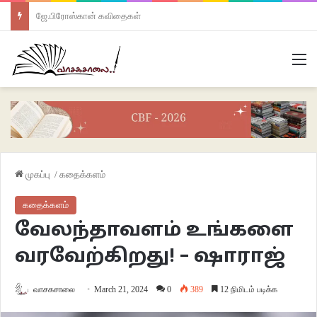
ஜே.பிரோஸ்கான் கவிதைகள்
M
முகப்பு
/
கதைக்களம்
கதைக்களம்
வேலந்தாவளம் உங்களை
வரவேற்கிறது! – ஷாராஜ்
வாசகசாலை
March 21, 2024
0
389
12 நிமிடம் படிக்க