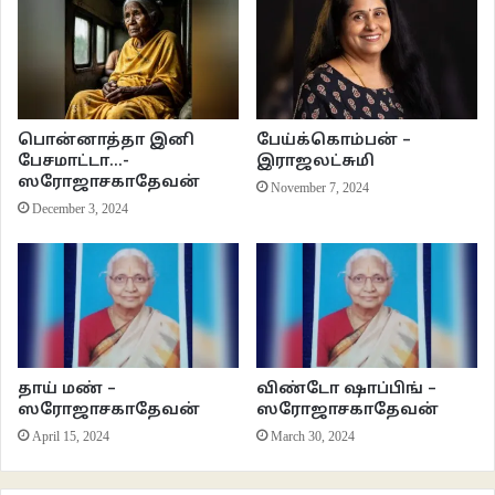
குடித்துக்கொண்டிருக்கின்றனர், அவர்களின் குழந்தைகளுக்கும்
கொடுக்கின்றனர். யாருமே இந்தப் பச்சைத் தெறிகள் பற்றிப்
பொருட்படுத்தியதாகத் தெரியவில்லை. ஆவேசமாக ஒருவன், “நான் தாய்ப்பால்
குடிச்சு வளந்தவன்டா,… உன்னையாட்ட தந்தைப்பால் குடிச்சு வளருல”
என்கிறான்.
பொன்னாத்தா இனி
பேய்க்கொம்பன் –
பேசமாட்டா…-
இராஜலட்சுமி
இதுதான் அவர்களின் எதார்த்தம்.
ஸரோஜாசகாதேவன்
November 7, 2024
December 3, 2024
வாருங்கள், இன்னும் வகை வகையான அனுபவங்களை இங்கே பெறத்தானே
போகிறீர்கள்! அதற்குள் இவற்றுக்கே நீங்கள் அசரவோ அதிரவோ செய்தால்
எப்படி? இந்த சூழ்நிலையிலும் குடிப்பிடச் சாளையிலிருந்து, ‘வாராய் நீ வாராய்’
என்ற பாட்டுக் குரல் கேட்கவில்லையா? முடிவிலா மோன நிலையை நீ, மலை
முடிவில் காணுவாய் வாராய் என்று அது அழைப்பது உங்களைத்தான். போங்கள்.
போய் கள்ளு பாட்டில் வாங்கி வாருங்கள். ஓரண்ணம் ரெண்டண்ணம் வீசினால்,
தாய் மண் –
விண்டோ ஷாப்பிங் –
அவர்களின் முடிவிலா மோன நிலையை தற்காலிகமாகவேனும் நீங்கள்
ஸரோஜாசகாதேவன்
ஸரோஜாசகாதேவன்
அடையலாம்.
April 15, 2024
March 30, 2024
விநியோகிப்பிடத்தில் வாடிக்கையாளர்கள் வந்து வந்து, ‘சின்னக் கவுண்ரே,…