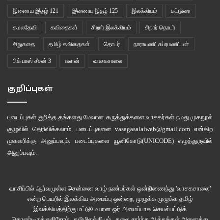
இணைய இதழ் 121
இணைய இதழ் 125
இலக்கியம்
கட்டுரை
கணக்குகள் எழுதத் தொடங்கிவிட்ட விற்பனையாளன் நிமிர்ந்து உங்கள் முகத்தை
கமலதேவி
கவிதைகள்
சிறார் இலக்கியம்
சிறார் தொடர்
அவதானிக்கிறான். “தமிழ்நாட்டுல இருந்து புதுசா வர்றீங்களா?”
சிறுகதை
தமிழ் கவிதைகள்
தொடர்
நாராயணி சுப்ரமணியன்
“ஆமாங்ணா, கோயமுத்தூர்லர்ந்து வர்றன்…”
பிக் பாஸ் சீசன் 3
வளன்
வாசகசாலை
“கள்ளுக்கு மூடி போடக் குடாதுங்ணா. நொரை பொங்கிரும்” என்றுவிட்டு
குறிப்புகள்
கணக்கில் மூழ்குகிறான்.
படைப்புகள் குறித்த தங்களது மேலான கருத்துக்களை வாசகர்கள் நமது
முகநூல்
பாட்டிலோடு படியிறங்குகிறீர்கள். தமிழ், மலையாள, கன்னடக் குரல்களின் நடுவே
குழுவில்
தெரிவிக்கலாம். படைப்புகளை
vasagasalaiweb@gmail.com
என்கிற
நரிக்குறவர்களின் – நாகரியோ என்னவோ பாஷை, அவர்கள் கூண்டுக்குள்
முகவரிக்கு அனுப்பவும். படைப்புகளை
யூனிகோடு(UNICODE)
எழுத்துருவில்
வைத்திருக்கும் கதுவேரிகளைப் போலவே கீக்கலக்கோ கீக்கலக்கோ என்று
அனுப்பவும்.
கெச்சட்டம் போடுகிறது. ஆதிவாசிப் பழங்குடி இனத்தைச் சேர்ந்த மலசன்
ஒருவன், உடும்பைக் கயிற்றில் கட்டிக் கோரத்துக் கொண்டு வர, அங்குள்ளவர்கள்
விலை விசாரிக்கின்றனர். நீங்களும் சந்தனக் கடத்தல் வீரப்பன் ஞாபகம் வர
வாசிப்பில் ஆர்வமுள்ள சென்னை வாழ் நண்பர்கள் ஒன்றிணைந்து 'வாசகசாலை'
என்ற பெயரில் இலக்கிய அமைப்பு ஒன்றை, முழுக்க முழுக்க தமிழ்
வேடிக்கை பார்த்துக்கொண்டிருக்கும்போது, உங்களின் மிக அண்மையில், “ஆய்…
இலக்கியத்திற்கு மட்டுமேயான ஓர் அமைப்பாக செயல்பட்டுக்
ஊ…” என்று சத்தம் எழவே திடுக்கிட்டுத் திரும்புகிறீர்கள். சட்டை மேல் பனியன்
கொண்டிருக்குகிறோம்.. தமிழிலக்கியம் , கலை சார்ந்த ஆக்கங்கள் அனைத்து