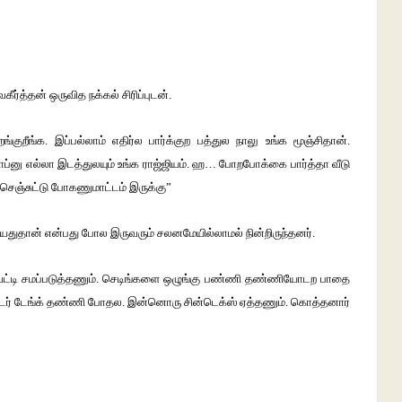
ீர்த்தன் ஒருவித நக்கல் சிரிப்புடன்.
ுறீங்க. இப்பல்லாம் எதிர்ல பார்க்குற பத்துல நாலு உங்க மூஞ்சிதான்.
்ஷாப்னு எல்லா இடத்துலயும் உங்க ராஜ்ஜியம். ஹ… போறபோக்கை பார்த்தா வீடு
செஞ்சுட்டு போகணுமாட்டம் இருக்கு”
கியதுதான் என்பது போல இருவரும் சலனமேயில்லாமல் நின்றிருந்தனர்.
 வெட்டி சமப்படுத்தணும். செடிங்களை ஒழுங்கு பண்ணி தண்ணியோடற பாதை
ாட்டர் டேங்க் தண்ணி போதல. இன்னொரு சின்டெக்ஸ் ஏத்தணும். கொத்தனார்