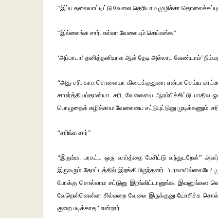
“இப்ப தலையாட்டிட்டு வேலை தெரியாம முழிச்சா தொலைச்சுப்
“இல்லைங்க சார். எல்லா வேலையும் செய்வங்க”
‘அப்பாடா! தனித்தனியாக ஆள் தேடி அல்லாட வேண்டாம்’ நிம்ம
“அது சரி. காசு சொளையா கிடைக்குதுனா ஏன்பா செய்ய மாட்டீங்க
சாமர்த்தியம்தான்யா. சரி, வேலையை ஆரம்பிச்சிட்டு பாதில ஓட
பொழுதைக் கழிக்காம வேலையை சட்டுபுட்டுனு முடிக்கணும். சர
“சரிங்க சார்”
“இருங்க. பரசுட்ட ஒரு வார்த்தை பேசிட்டு வந்துடறேன்” அ
இருவரும் தோட்டத்தில் இறங்கியிருந்தனர். ‘பரவாயில்லையே! ம
போக்கு சொல்லாம சட்டுனு இறங்கிட்டானுங்க. இவனுங்கள வெச்ச
வேறென்னென்ன சில்லறை வேலை இருக்குனு யோசிச்சு சொல்லு. 
குறை படிக்காத” என்றார்.