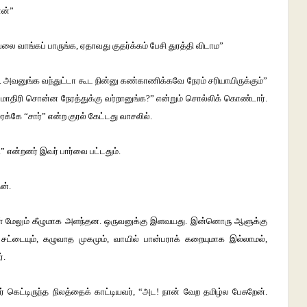
ான்”
லை வாங்கப் பாருங்க, ஏதாவது குதர்க்கம் பேசி துரத்தி விடாம”
ை. அவனுங்க வந்துட்டா கூட நின்னு கண்காணிக்கவே நேரம் சரியாயிருக்கும்”
ிரி சொன்ன நேரத்துக்கு வர்றானுங்க?” என்றும் சொல்லிக் கொண்டார்.
கே “சார்” என்ற குரல் கேட்டது வாசலில்.
 என்றனர் இவர் பார்வை பட்டதும்.
ன்.
்கள் மேலும் கீழுமாக அளந்தன. ஒருவனுக்கு இளவயது. இன்னொரு ஆளுக்கு
் சட்டையும், கழுவாத முகமும், வாயில் பான்பராக் கறையுமாக இல்லாமல்,
்.
ர் கெட்டிருந்த நிலத்தைக் காட்டியவர், “அட! நான் வேற தமிழ்ல பேசுறேன்.