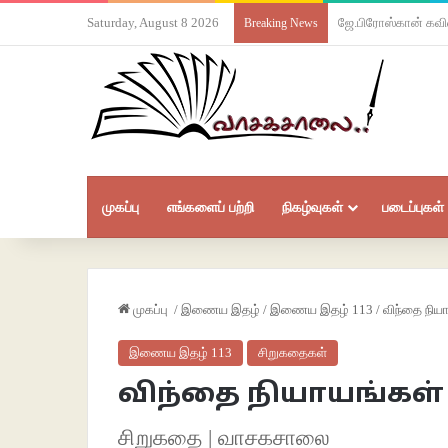
Saturday, August 8 2026
ஜே.பிரோஸ்கான் கவ
Breaking News
முகப்பு
எங்களைப் பற்றி
நிகழ்வுகள்
படைப்புகள்
முகப்பு
/
இணைய இதழ்
/
இணைய இதழ் 113
/
விந்தை நிய
இணைய இதழ் 113
சிறுகதைகள்
விந்தை நியாயங்கள்
சிறுகதை | வாசகசாலை