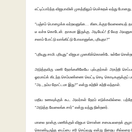
எட்டிப்பார்த்த விஜயாவின் முகத்திலும் மெச்சுதல் வந்து போன
“பஞ்சம் பொழைக்க வர்றவனுங்க… கிடைக்குற வேலையைத் தக்க 
டீ வச்சு கொடேன். தாகமா இருக்கு. அடியேய்! நீ வேற அவன
சலாம் போட்டு வாங்கிட்டு போவானுங்க, புரியுதா?”
“புரியுது சாமி. புரியுது” விஜயா முனகிக்கொண்டே உள்ளே சென்ற
அடுத்தவிரு மணி நேரங்களிலேயே புல்புதர்கள் அகற்றி செப்பனி
ஓரமாய்க் கிடந்த செம்மண்ணை வெட்டி செடி கொடிகளுக்குப் ப
“அட, நம்ம தோட்டமா இது?” என்று சுற்றிச் சுற்றி வந்தாள்.
மதிய உணவுக்குக் கூட அவர்கள் நேரம் எடுக்கவில்லை. பத்
“அடுத்த வேலைங்க சார்” என்று வந்து நின்றனர்.
மாலை நான்கு மணிக்குள் விஜயா சொன்ன சமையலறைக் குழாய் 
கொண்டிருந்த பைப்பை சரி செய்வது என்று நிறைய சில்லறை வே