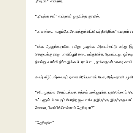
புரியுமா?” என்றார்.
“புரியுங்க சார்” என்றனர் ஒருமித்த குரலில்.
“பரவால்ல… வரும்போதே கத்துக்கிட்டு வந்திடுறீங்க” என்றார் நவக
“உங்க ஆளுங்கதானே ரயிலு முழுக்க அடைச்சுட்டு வந்து இறங்க
தெருவுக்கு நாலு பானிப்பூரி கடை வந்துடுச்சு. ஹோட்டலு, ஒர்க
நிலம்னு வாங்கி நீங்க இங்க டேரா போட, நாங்கதான் ஊரை காலி 
அவர் கீழ்ப்பார்வையும் ஏளன சிரிப்புமாகப் பேச, அத்தொனி பழ
“சரி, முதல்ல தோட்டத்தை சுத்தம் பண்ணுங்க. புதரெல்லாம்
கட்டணும். மேல ரூம் போடுற ஐடியா வேற இருக்கு. இருக்குற வ
வேலை, பிளம்பிங்கெல்லாம் தெரியுமா?”
“தெரியுங்க”