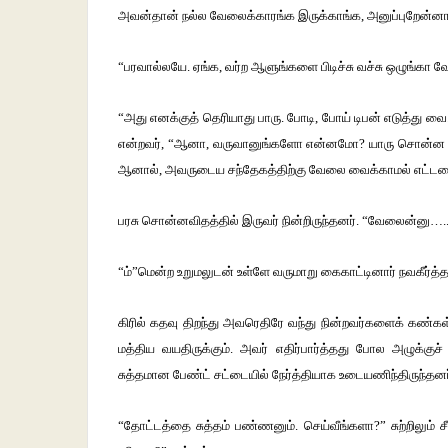
அவன்தான் நல்ல வேலைக்காரங்க இருக்காங்க, அனுப்புறேன்ன
“பரவால்லயே. ஏங்க, வர்ற ஆளுங்களை பிடிச்சு வச்சு ஒழுங்கா வே
“அது எனக்குத் தெரியாது பாரு. போடி, போய் டிபன் எடுத்து வ
என்றவர், “ஆனா, வருவானுங்களோ என்னமோ? யாரு சொன்ன மாத
ஆனால், அவருடைய சந்தேகத்திற்கு வேலை வைக்காமல் எட்டரைக்
பரசு சொன்னவிதத்தில் இருவர் நின்றிருந்தனர். “வேலைன்னு…..”
“ம்”மென்ற உறுமலுடன் உள்ளே வருமாறு கைகாட்டினார் நவகீர்த்த
கிரில் கதவு திறந்து அவரெதிரே வந்து நின்றவர்களைக் கண
மத்திய வயதிருக்கும். அவர் எதிர்பார்த்தது போல அழுக்குச
சுத்தமான பேண்ட் சட்டையில் நேர்த்தியாக உடையணிந்திருந்தனர
“தோட்டத்தை சுத்தம் பண்ணனும். செய்வீங்களா?” சுற்றிலும் சீ