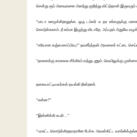
சென்று ரூம் அளவுகளை அளந்து குறித்து விட்டுதான் இருவரும் 
“மாடா உழைக்கிறானுங்க. ஒரு டம்ளர் டீ தர உங்களுக்கு ம
கொடுக்கலாம். நீ சும்மா இழுத்து விடாதே. அப்புறம் அதுவே வழக்
“சரியான கஞ்சமகாப்பிரபு!” நவகீர்த்தன் அவளைச் சட்டை செய
“நாளைக்கு காலைல சீக்கிரம் வந்துடணும். வெயிலுக்கு முன்னாடி
தலையாட்டியவர்கள் தயங்கி நின்றனர்.
“என்ன?”
“இன்னிக்கி கூலி…”
“பரசுட்ட கொடுக்கிறதாதானே பேச்சு. அவன்கிட்ட வாங்கிக்குங்