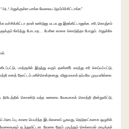
து. “அட! அதுக்குள்ள பசங்க வேலைய ஆரம்பிச்சிட்டாங்க”
வச்சிக்கிட்டா தான் உண்டுனு மடமடனு இறங்கிட்டானுங்க. சரி, கொஞ்சம்
ுகளுக்கும் சேர்த்து போடாத… பேசின காசை கொடுத்தா போதும். அதுக்கே
ாள்.
டப்பட்டு, பாத்ரூமில் இருந்து வரும் தண்ணீர் வரத்து சரி செய்யப்பட்டு,
ரத்தி எனத் தோட்டம் பளிச்சென்றானது. விஜயாவால் நம்பவே முடியவில்லை.
தே நிமிடத்தில் கொண்டு வந்த உணவை வேகமாகக் கொத்தி தின்றுவிட்டு,
அடைப்பு, காரை பெயர்ந்த இடங்களைப் பூசுவது, நெடுநாட்களாக ஒழுகிக்
லைகளும் நடந்துவிட்டன. வேலை நேரம் முடிந்தும் செல்லாமல் மாடிக்குச்