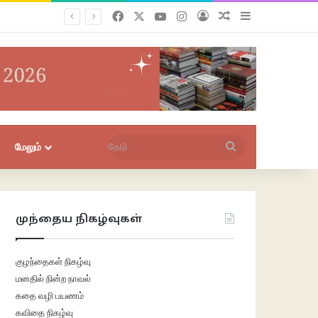
Facebook
X
YouTube
Instagram
புகுபதிகை
சீரற்ற பதிவுகள்
Sidebar
தேடு
மேலும்
முந்தைய நிகழ்வுகள்
குழந்தைகள் நிகழ்வு
மனதில் நின்ற நாவல்
கதை வழி பயணம்
கவிதை நிகழ்வு