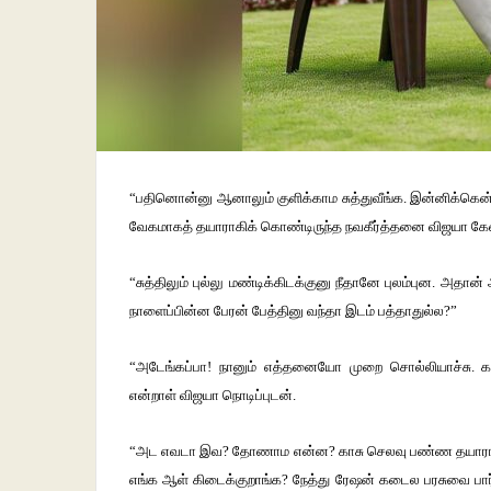
“பதினொன்னு ஆனாலும் குளிக்காம சுத்துவீங்க. இன்னிக்கென்ன 
வேகமாகத் தயாராகிக் கொண்டிருந்த நவகீர்த்தனை விஜயா கேள்வ
“சுத்திலும் புல்லு மண்டிக்கிடக்குனு நீதானே புலம்புன. அ
நாளைப்பின்ன பேரன் பேத்தினு வந்தா இடம் பத்தாதுல்ல?”
“அடேங்கப்பா! நானும் எத்தனையோ முறை சொல்லியாச்சு. காத
என்றாள் விஜயா நொடிப்புடன்.
“அட எவடா இவ? தோணாம என்ன? காசு செலவு பண்ண தயாராயிர
எங்க ஆள் கிடைக்குறாங்க? நேத்து ரேஷன் கடைல பரசுவை பார்