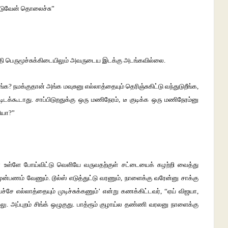
புடுவேன் தொலைச்சு”
தி பெருமூச்சுக்கிடையிலும் அவருடைய இடக்கு அடங்கவில்லை.
? நமக்குதான் அங்க மவுசுனு எல்லாத்தையும் தெரிஞ்சுகிட்டு வந்துடுறீங்க,
ிடக்கூடாது. சாப்பிடுறதுக்கு ஒரு மணிநேரம், டீ குடிக்க ஒரு மணிநேரம்னு
ியா?”
வர் உள்ளே போய்விட்டு வெளியே வருவதற்குள் சட்டையைக் கழற்றி வைத்து
ுன்பணம் வேணும். டூல்ஸ் எடுத்துட்டு வரணும், நாளைக்கு வரேன்னு சாக்கு
ே எல்லாத்தையும் முடிச்சுக்கணும்’ என்று கணக்கிட்டவர், “ஏய் விஜயா,
அப்புறம் சிங்க் ஒழுகுது. பாத்ரூம் குழாய்ல தண்ணி வரலனு நாளைக்கு