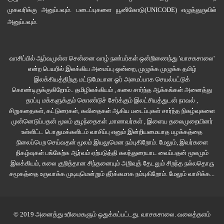
தனது காலனி பகுதியில் திறக்க இருக்கும் நியாயவிலை கடைக்கு “காலனி
முகவரிக்கு அனுப்பவும். படைப்புகளை
யூனிகோடு(UNICODE)
எழுத்துருவில்
நியாய விலை கடை” என பெயரிடுவார்கள். அதை பெயர்ப்பலகையில் எழுதிக்
அனுப்பவும்.
கொண்டிருக்கும் பொழுதே காலனி நியாய விலை கடை என ஏன் பெயர்
வைக்கிறீர்கள் என்று சண்டையிடுவாள் வள்ளி. அனைவருக்கும் சம உரிமை
வாசிப்பில் ஆர்வமுள்ள சென்னை வாழ் நண்பர்கள் ஒன்றிணைந்து 'வாசகசாலை'
வேண்டும் என்ற குணம், அவளுடைய போராட்ட குணத்திலிருந்து தெரிந்து
என்ற பெயரில் இலக்கிய அமைப்பு ஒன்றை, முழுக்க முழுக்க தமிழ்
கொள்ளப்படுகிறது. பறையை தன்னுடன் எப்பொழுதுமே வைத்துக்
இலக்கியத்திற்கு மட்டுமேயான ஓர் அமைப்பாக செயல்பட்டுக்
கொண்டிருக்கிறாள். அநியாயத்துக்கு எதிராக ஒலிக்கும் குரலாக பறை இசையை
கொண்டிருக்குகிறோம்.. தமிழிலக்கியம் , கலை சார்ந்த ஆக்கங்கள் அனைத்து
வள்ளி கருதுகிறாள்.
தரப்பு மக்களுக்கும் கொண்டுச் சேர்க்கும் இலட்சியத்துடன் நாவல் ,
சிறுகதைகள், கட்டுரைகள், கவிதைகள் ஆகிய படைப்புகள் சார்ந்த நிகழ்வுகளை
முன்னெடுப்பதன் மூலம் குழந்தைகள் ,மாணவர்கள் , இளைய தலைமுறையினர்
பெண்களை காதல் என்று பெயரில் அவர்களின் உடலை மட்டும் பயன்படுத்திக்
உள்ளிட்ட பொதுமக்களிடம் வாசிப்பு எனும் இன்றியமையாத பழக்கத்தை
கொண்டு அவர்களை தூக்கி எறிகின்ற மிருகங்கள் இன்னும் இந்த சமூகத்தில்
நிலைப்பெற செய்வதன் மூலம் இயலுமென நம்புகிறோம். மேலும், இவர்களை
வாழ்ந்து கொண்டுதான் இருக்கிறார்கள். இதுபோன்ற மிருகங்களின் மூலமாக
நிகழ்வுகள் பங்கேற்க ஆர்வம் ஏற்படுத்தி கலந்துரையாட வைப்பதன் மூலமும்
பெண்கள் தங்களுடைய காதல் மீதும் அதனுடைய வலிமையின் மீதும்
இலக்கியம், கலை குறித்தான சிந்தனையும் அறிவுத் தேடலும் சிறந்த நல்லதொரு
சமூகத்தை உருவாக்க முடியுமென்றும் தீர்க்கமாக நம்புகிறோம்.
மேலும் வாசிக்க...
இருக்ககூடிய நம்பிக்கையை இழந்து விடுகின்றார்கள்.
எவ்வளவுதான் சமூகப் போராளியாக இருந்தாலும், சமூகத்தில் ஏற்படும் அநீதியை
© 2019 அனைத்து உரிமைகளும் ஒதுக்கப்பட்டது.
வாசகசாலை
. வலைத்தளம்
எதிர்க்கும் குரலாக இருந்தாலும், அடிப்படையில் அவர்கள் பெண்கள்தானே