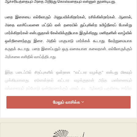
ஆச்சரியத்தையும் அதை அறிந்து கொள்வதையும் என்னுள் தூண்டியது.
பறை இசையை எல்லோரும் அனுபவிக்கிறார்கள், ரசிக்கின்றார்கள். ஆனால்,
அதை வாசிப்பவனை மட்டும் ஏன் தரையில் துப்புகின்ற உமிழ்நீரைப் போன்று
பார்க்கிறார்கள் என்பதுதான் கேள்விக்குறியாக இருக்கிறது. மனிதனின் வாழ்வில்
ஒன்றிணைந்தது இசை. அதில் பாகுபாடு பார்க்கக் கூடாது. வேற்றுமையாக
கருதக் கூடாது. பறை இசைப்பதும் ஒரு வகையான கலைதான். எல்லோருக்கும்
அக்கலை எளிதில் வாய்த்திடாது.
இந்த படைப்பில் சிறப்புகளில் ஒன்றான “வட்டார வழக்கு” என்பது மிகவும்
முக்கியமானது. ஏனென்றால் வட்டார வழக்குதான் அந்த மண்ணையும்
மக்களையும் நம்மோடு ஒன்றிணைக்கும் பாலம். வட ஆற்காடு பகுதியை சார்ந்த
மக்களின் மொழி இந்நாவலில் பதிவு செய்யப்பட்டிருக்கிறது. வட்டார வழக்கு
மேலும் வாசிக்க
படைப்புகளை வாசிப்பதன் மூலமாக நமக்குள் மறைமுகமாக அந்த ஊரின் மேலோ
அல்லது அந்த மக்களின் மேலோ ஒரு மறைமுக பற்று ஏற்படுகிறது. முதல்
படைப்பிலேயே வட்டார வழக்கில் எழுதி அசத்தி இருக்கிறார் ஆசிரியர்.
இது ஒரு பெண்ணின் கதை. இதுபோன்ற பெண்களை காண்பது அரிது. அந்த