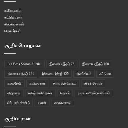
“இருட்டின் வாசனையில்
கவிதைகள்
தலைநீளும்
கட்டுரைகள்
சிறுகதைகள்
தொடர்கள்
மெல்லின நத்தைபோல்
குறிச்சொற்கள்
நகரும் பேருந்தில்
மூலையிடுக்கினுள்
Big Boss Season 3 Tamil
இணைய இதழ் 75
இணைய இதழ் 100
இணைய இதழ் 121
இணைய இதழ் 125
இலக்கியம்
கட்டுரை
இடம்பிடித்து வரும்
கமலதேவி
கவிதைகள்
சிறார் இலக்கியம்
சிறார் தொடர்
வெற்றிலைத்துண்டுக் கட்டருகே
சிறுகதை
தமிழ் கவிதைகள்
தொடர்
நாராயணி சுப்ரமணியன்
பிக் பாஸ் சீசன் 3
வளன்
வாசகசாலை
கலைந்த ஆடையில்
குறிப்புகள்
உடல் கருத்த