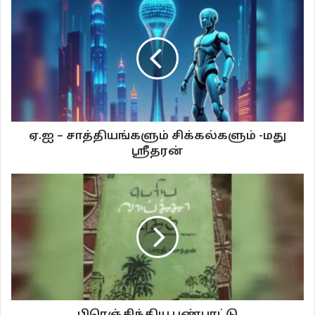
ஆழப் புணரும்
ஈரமழையில்
புதர்மண்டிக் கிடக்கும்
ஏ.ஐ – சாத்தியங்களும் சிக்கல்களும் -மது
வெதுவெதுப்பான
ஸ்ரீதரன்
புற்றிலிருந்து
தலைநீட்டும்
புற்றீசல்கள்
கட்டற்ற வெளியில்