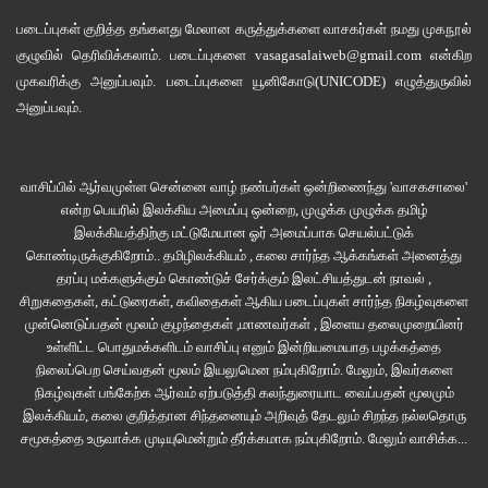
நிர்வாண மரமாய்
படைப்புகள் குறித்த தங்களது மேலான கருத்துக்களை வாசகர்கள் நமது
முகநூல்
குழுவில்
தெரிவிக்கலாம். படைப்புகளை
vasagasalaiweb@gmail.com
என்கிற
மூத்திரக் கொச்சையோடு
முகவரிக்கு அனுப்பவும். படைப்புகளை
யூனிகோடு(UNICODE)
எழுத்துருவில்
அனுப்பவும்.
மதுக்குளத்தில் மிதக்கிறான்
வாசிப்பில் ஆர்வமுள்ள சென்னை வாழ் நண்பர்கள் ஒன்றிணைந்து 'வாசகசாலை'
நிலையிலா
என்ற பெயரில் இலக்கிய அமைப்பு ஒன்றை, முழுக்க முழுக்க தமிழ்
இலக்கியத்திற்கு மட்டுமேயான ஓர் அமைப்பாக செயல்பட்டுக்
நினைவிலா
கொண்டிருக்குகிறோம்.. தமிழிலக்கியம் , கலை சார்ந்த ஆக்கங்கள் அனைத்து
தரப்பு மக்களுக்கும் கொண்டுச் சேர்க்கும் இலட்சியத்துடன் நாவல் ,
மானுடப்பிணம்””
சிறுகதைகள், கட்டுரைகள், கவிதைகள் ஆகிய படைப்புகள் சார்ந்த நிகழ்வுகளை
முன்னெடுப்பதன் மூலம் குழந்தைகள் ,மாணவர்கள் , இளைய தலைமுறையினர்
உள்ளிட்ட பொதுமக்களிடம் வாசிப்பு எனும் இன்றியமையாத பழக்கத்தை
என்னும் கவிதையில் மதுவில் மயங்கிக் கிடப்பவர்களை மானுடப் பிணம் என்று
நிலைப்பெற செய்வதன் மூலம் இயலுமென நம்புகிறோம். மேலும், இவர்களை
சாடியுள்ளார். பிணமாவது எந்த விளைவையும் ஏற்படுத்தாது. ஆனால், மது
நிகழ்வுகள் பங்கேற்க ஆர்வம் ஏற்படுத்தி கலந்துரையாட வைப்பதன் மூலமும்
அருந்தியவர்களோ எங்கு கிடப்பார்கள், எப்படி கிடப்பார்கள் என்று தெரியாமலேயே
இலக்கியம், கலை குறித்தான சிந்தனையும் அறிவுத் தேடலும் சிறந்த நல்லதொரு
சமூகத்தை உருவாக்க முடியுமென்றும் தீர்க்கமாக நம்புகிறோம்.
மேலும் வாசிக்க...
விளைவுகளை ஏற்படுத்துவதையும் உணர்த்தியுள்ளார்.