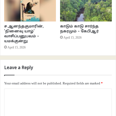
இயற்கையும் வரமளித்து பொருட்செறிவில் ஆழப்புகுந்து வர உதவுகின்றன.
பெரும்பாலான கவிதைகள் காட்சிப் படிமங்களாகவும் காட்சிப் பதிவுகளாகவும்
உள்ளன. உறவுகளின் மீதான மனிதர்களின் பாசமும் நேசமும் அவர்களின்
இயக்கத்திற்கு ஏதேனுமொரு வழியில் உதவுகின்றன. இவரோ அம்மாவைப் பேசிய
ச.ஆனந்தகுமாரின்,
காடும் காடு சார்ந்த
’நினைவு யாழ்’
நகரமும் – கேபிஆர்
அளவிற்கு அடுத்த உறவுகள் குறித்து பெரிதாகக் கவிதைகளில் பேசவில்லை.
வாசிப்பனுபவம் –
April 15, 2026
இருப்பினும் தன் மண் சார்ந்த மக்களுக்காகவும் அவர்களின்‌
யமக்குன்று
வாழ்வியலுக்காகவும் தாழ்த்தப்பட்டவர்களுக்காகவும் கவிதைகள் மூலம் குரல்
April 15, 2026
கொடுத்துள்ளார்.
“கனல் எழும்பும்
Leave a Reply
மணல் புதைந்த
Your email address will not be published.
Required fields are marked
*
பனி மோதிடும்
C
o
ஆற்றுப்படுகையில்
m
m