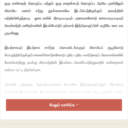
ஒரு கவிதைத் தொகுப்பு மற்றும் ஒரு ஹைக்கூத் தொகுப்பு ஆகிய மூன்றிலும்
கிராமிய மணம் சற்று தூக்கலாகவே இடம்பெற்றிருக்கும். நகரத்தின்
மத்தியிலிருந்தபடி ஓடைகளில் நீராடியபடியும் பறவைகளோடு உரையாடியபடியும்
வெள்ளந்தி மனிதர்களின் இயல்போடும் நம்மால் இத்தொகுப்பின் வழியே உலா வர
முடிகிறது.
இயற்கையும் இயற்கை சார்ந்த அமைவிடங்களும் கிராமியப் சூழலோடு
பொருந்தியிருக்கும் கலைச்சொற்களோடு புதிய புதிய வார்த்தைப் பிரவாகங்களில்
வேகமெடுத்து நமக்கு கிராமத்தின் இயல்பை வெளிப்படுத்துவதில் கவிதைகள்
வரிசை கட்டி நிற்கின்றன.
அவரின் முந்தைய தொகுப்புகளைப் போலவே இத்தொகுப்பிலும் கிராமியப்
சொற்கள் இயல்பாகவே இடம்பெற்றுள்ளன. அலப்பி, சாணிப்பக்கு, புழுதிக் காற்று,
முண்டியெழும்பி, ஆசக்தி, கொடுவாக்கள், சொடுக்கி, சீவாலி, முகங்குராவி,
மேலும் வாசிக்க
அரமரக்கா, நெற்றுக்கள், கூதக்காற்று, ஒரப்பு வெயில், வேணாப்பரித்த வெயில்,
சொனங்கி விழுதல், குலும பானை, சூட்டுப்பழங்கள், சண்டு படைக்கும்,
கொழுவங்கிணறு, பெருத்தொலிகள், கோதியலையும் நிழல், அனாமத்துக்