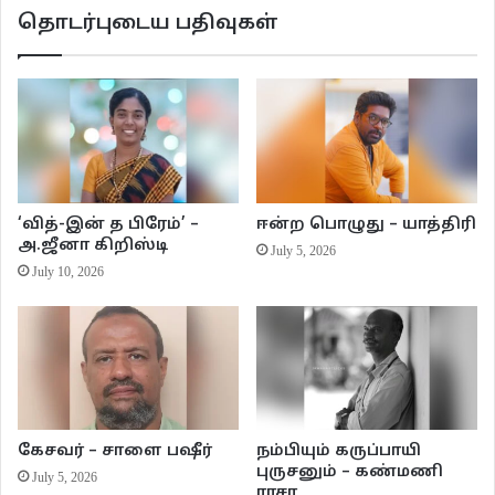
படுக்கையில் படுத்துக் கிடகுறவரு பெரிசா ஒன்னும் கேட்டுட முடியாதுங்குறதால.
தொடர்புடைய பதிவுகள்
ஆனா, நீ பரவால்ல… நான் தெம்பாக‌ நல்லா நடக்க முடிகிற காலத்திலேயே
கேட்டுட்ட. சரி… சொல்றேன், மொத்தம் எனக்கு என் வாழ்நாளில் அடைய
நினைச்சு, நிறைவேறாத ஆசைன்னு மூணு உண்டு. அதில முதல் இரண்டு
ஆசைகள வெளியில சொல்லலாம். ஆனா, மூணாவது ஆசை உன்னைத் தவிர
வேறு யாருக்கும் தெரியக்கூடாது… அதுக்கு ஒப்புக்கிட்டா உன்ட்ட சொலகிறேன்.
இல்லாட்டா என் ஆசைகள் என்னோடு மண்ணில் புதையட்டும்..’ என்றார்
சிதம்பரம்.
‘வித்-இன் த பிரேம்’ –
ஈன்ற பொழுது – யாத்திரி
அ.ஜீனா கிறிஸ்டி
July 5, 2026
‘மனம் விட்டு சொல்லுங்கப்பா.. உங்க விருப்பப்படியே எல்லாம் நடக்கும். இது
July 10, 2026
என்னுடைய பிராமிஸ்..’ என்றான் கருணாகரன். ‘என்னோட முதல்
ஆசை… நான் பிறந்து, ஓடி விளையாடி, வளர்ந்த என் கிராமத்தில் குறைந்தது ஒரு
வாரம் தங்கி என் பழைய நட்புகளோடும், உறவுகளோடும் பேசிப் பழகனும்.
இரண்டாவது ஆசை, எத்தனையோ முறை நான் முயற்சி செஞ்சும் பல பல
காரணங்களால் நிறைவேறாமல் போனது… அதாவது நல்ல பெளர்ணமி நிலவோட
ஒளியில உலக அதிசயங்களில் ஒன்னான தாஜ்மஹாலைக் கண்ணாரக் கண்டு
கேசவர் – சாளை பஷீர்
நம்பியும் கருப்பாயி
களிக்கனும். ம்.ம். அடுத்து மூணாவது ஆசை….’ என்று இழுத்தார் சிதம்பரம்.
புருசனும் – கண்மணி
July 5, 2026
ராசா