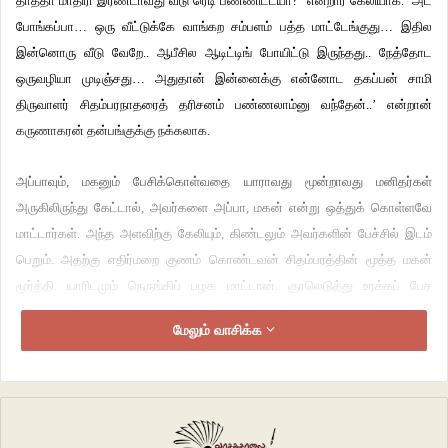
தாத்தா மாதிரி இரண்டாவது வீடு ரெடி பண்ணிட்டயா?’ என்றார் கேலியாக.‌ ‘அட
போங்கப்பா… ஒரு வீட்டுக்கே வாங்கற சம்பளம் பத்த மாட்டேங்குது… இதில
இன்னொரு வீடு வேறே.. ஆபீசில ஆடிட்டிங் போயிட்டு இருந்தது.. நேத்தோட
ஒருவழியா முடிஞ்சது… அதுதான் இன்னைக்கு என்னோட தகப்பன் சாமி
திருவாளர் சிதம்பரநாதரைத் தரிசனம் பண்ணலாம்னு வந்தேன்..’ என்றான்
கருணாகரன் தன்பங்குக்கு நக்கலாக.
அப்பாவும், மகனும் பேசிக்கொள்வதை யாராவது மூன்றாவது மனிதர்கள்
அருகிலிருந்து கேட்டால், அவர்களை அப்பா, மகன் என்று ஒத்துக் கொள்ளவே
மாட்டார்கள். அந்த அளவிற்கு கேலியும், கிண்டலும் அவர்களின் பேச்சில் இடம்
பெறும். அதற்கு எதிர்மறை குணம் கொண்டவன் சிதம்பரத்தின் மூத்த மகன்
மூர்த்தி. யாரிடமும் நெருங்கிப் பழக மாட்டான். குரலெடுத்து உரக்கப் பேச
மாட்டான். தேவை என்றால் மட்டும் அம்மாவிடம் ஓரிரு வார்த்தைகள் பேசி தன்
மேலும் வாசிக்க
காரியத்தை முடித்துக் கொள்வான். அதுவும், பிறந்ததிலிருந்து அவன் தன்
அப்பாவிடம் பேசியது அனைத்தையும் ஒன்று சேர்த்தால், மொத்தமாக‌ ஒரு
நாப்பது பக்க‌ நோட்டில் இரண்டு பக்கம் மட்டுமே வரும். அவனின் அந்த‌
குணத்தின் காரணமாக, மூர்த்திக்கு ‘ரோபோ’ என்று பெயர் வைத்திருந்தனர்
சிதம்பரமும், கருணாகரனும். அதனால்தானோ என்னவோ, கல்யாணம் முடிந்த