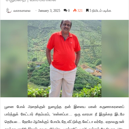
வாசகசாலை
January 3, 2025
0
321
5 நிமிடம் படிக்க
பூனை போல் அறைக்குள் நுழைந்த தன் இளைய மகன் கருணாகரனைப்
பார்த்துக் கேட்டார் சிதம்பரம், ‘என்னப்பா… ஒரு வாரமா நீ இருக்கற இடமே
தெரியல… நேரமே ஆபீசுக்குப் போயிடறே, வீட்டுக்கு லேட்டா வர்றே.. ஏதாவது உன்