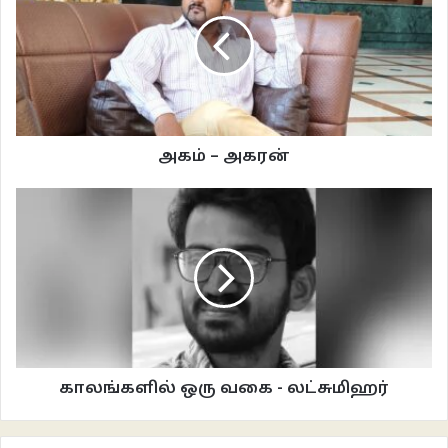
அப்பாவையே ஒரு கணம் பார்த்தான் கருணாகரன். வெளியில் சிரித்த முகமாக
இருந்தாலும், அண்ணனையும் அவனையும் வளர்த்து ஆளாக்க அவர் பட்ட
சிரமங்கள் ஒரு திரைப்படம் போல் அவன் மனதில் ஓடியது. அண்ணனின் படிப்புத்
தேவைக்கு ஒரு பெரிய தொகை தேவைப்பட்ட போது, உறவினர் ஒருவரின் நிதி
நிறுவனத்தில் வட்டிக்கு கடன் வாங்கி, பின் அதைத் திருப்பிச் செலுத்த அவர்
பட்ட சிரமம் அவனுக்கு மட்டுமே முழுதும் தெரியும். ஏன், அந்தக் கவலைகளை
அகம் – அகரன்
அவர் அம்மாவிடம் கூடப் பகிர்ந்து கொண்டதில்லை என்பதையும் அவன்
அறிவான். வயதின் காரணமாக, சுருக்கம் விழுந்திருந்த அவரின் முகத்தை உற்று
நோக்கிக் கொண்டே அப்பாவிடம் கேட்டான் கருணாகரன்.
‘அப்பா…இப்ப நாம பொருளாதாரத்தில் நல்ல நிலைமையில் இருக்கோம். நீங்களும்
கடமைகளையெல்லாம் முடிச்சுட்டு நிம்மதியா ஓய்வில் இருக்கீங்க… ஆனா,
எனக்கு உங்களை ஏதாவது ஒரு வகையில் இன்னும் சந்தோசப்படுத்திப்
பார்க்கணும்னு ஆசையா இருக்கு. ஒளிக்காம, கிண்டல் பண்ணாம சொல்லுங்க…
உங்க வாழ்க்கையில எதையாவது அனுபவிக்கவில்லைங்குற ஏக்கம் உங்க உள்
மனசில் ஒளிஞ்சிருக்கா? இருந்தா மறைக்காமல் சொல்லுங்க, நான்
காலங்களில் ஒரு வகை - லட்சுமிஹர்
நிறைவேத்துறேன்..’ என்றான் கருணாகரன். ‘இந்தக் கேள்வியை எல்லோரும்
மரணப்படுக்கையில் இருக்கும்போதுதான் கேட்பாங்க. ஏன்னா, அசையாம