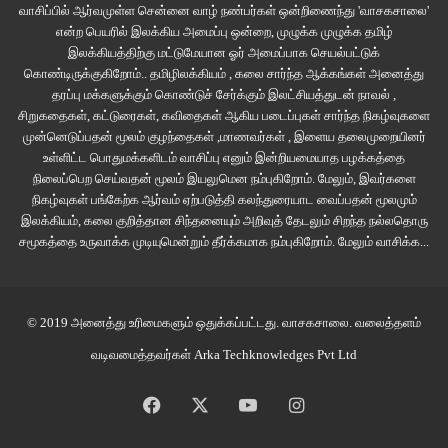
வாசிப்பில் ஆர்வமுள்ள சென்னை வாழ் நண்பர்கள் ஒன்றிணைந்து 'வாசகசாலை'
நிலவே கண்ணுக்குத் தெரியவில்லை. பொழியும் மழையில் மங்கலாகத் தெரிந்த
என்ற பெயரில் இலக்கிய அமைப்பு ஒன்றை, முழுக்க முழுக்க தமிழ்
தாஜ்மஹால் சிதம்பரத்திற்கு பெரிதும் ஏமாற்றத்தைக் கொடுத்தது. இளமையில்
இலக்கியத்திற்கு மட்டுமேயான ஓர் அமைப்பாக செயல்பட்டுக்
அவர் ரசித்துப் பார்த்த‌ ‘பாவை விளக்கு’ படத்தில் சிவாஜியும் சாவித்திரியும்
கொண்டிருக்குகிறோம்.. தமிழிலக்கியம் , கலை சார்ந்த ஆக்கங்கள் அனைத்து
தரப்பு மக்களுக்கும் கொண்டுச் சேர்க்கும் இலட்சியத்துடன் நாவல் ,
தாஜ்மஹாலில் காதலில் உருகி நடித்து, சி.எஸ்.ஜெயராமனும், சுசீலாவும் பாடிய
சிறுகதைகள், கட்டுரைகள், கவிதைகள் ஆகிய படைப்புகள் சார்ந்த நிகழ்வுகளை
‘காவியமா? நெஞ்சின் ஓவியமா?’ என்ற பாடல் மனதில் கறுப்பு வெள்ளைப் படமாக
முன்னெடுப்பதன் மூலம் குழந்தைகள் ,மாணவர்கள் , இளைய தலைமுறையினர்
ஓட, கொட்டும் மழையைப் பார்த்து மறுகி கசப்புடன் , ‘திரும்பி டெல்லி
உள்ளிட்ட பொதுமக்களிடம் வாசிப்பு எனும் இன்றியமையாத பழக்கத்தை
போலாமடா?’ என்றார் விரக்தியாக. ‘வேணும்னா ஒரு நாள்
நிலைப்பெற செய்வதன் மூலம் இயலுமென நம்புகிறோம். மேலும், இவர்களை
நிகழ்வுகள் பங்கேற்க ஆர்வம் ஏற்படுத்தி கலந்துரையாட வைப்பதன் மூலமும்
தங்கி நாளைக்கு முயற்சி பண்ணிப் பார்க்கலாமாப்பா?’ என்றான் கருணாகரன்.
இலக்கியம், கலை குறித்தான சிந்தனையும் அறிவுத் தேடலும் சிறந்த நல்லதொரு
அவனுக்கு சிதம்பரத்தின் வாடிய‌ முகத்தைப் பார்க்கப் பரிதாபமாக
சமூகத்தை உருவாக்க முடியுமென்றும் தீர்க்கமாக நம்புகிறோம்.
மேலும் வாசிக்க...
இருந்தது. ‘வேண்டாம்டா… டிரைவர் சொல்றதப் பார்த்தா மழை
இரண்டு மூன்று நாளுக்கு விடாது போல… பிளைட் டிக்கெட் வேறே புக்
பண்ணியாச்சு… நீயும் ஆபீஸ் போகணும். உயிரோடு இருந்தா மறுபடி வரலாம்..
© 2019 அனைத்து உரிமைகளும் ஒதுக்கப்பட்டது.
வாசகசாலை
. வலைத்தளம்
கிளம்பு..’ என்றார் உறுதியாக.
வடிவமைத்தவர்கள்
Arka Techknowledges Pvt Ltd
சிதம்பரத்தின் மூன்றாவது ஆசையை நிறைவேற்றத்தான் கருணாகரன் அதிகம்
Facebook
X
YouTube
Instagram
சிரமப்பட வேண்டி இருந்தது. பெங்களூரில் டாட்டா இன்ஸ்ட்டியூட்டில் வேலை
செய்யும் ஒரு நண்பனை சிரமப்பட்டுக் கண்டு பிடித்து, பிறகு அந்த நண்பனும்