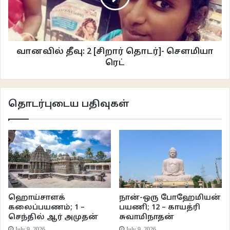
வானவில் தீவு: 2 [சிறார் தொடர்]- சௌமியா
ரெட்
தொடர்புடைய பதிவுகள்
ஹொய்சாளக்
நான்-ஒரு போஹேமியன்
கலைப்பயணம்; 1 –
பயணி; 12 – காயத்ரி
ஆறு தாண்டி படிக்கப்போன ஊரின் முதல் பெண் ஆனார் மோகனா. மூன்றாம்
செந்தில் ஆர் அமுதன்
சுவாமிநாதன்
July 9, 2026
July 9, 2026