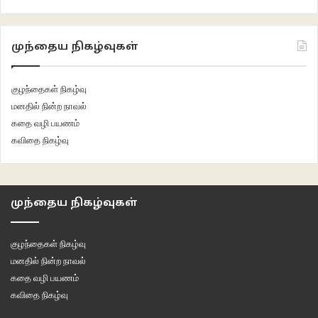
ஆறாம் வகுப்பில் படித்த தோழி ஜெகதம்பாவுக்கு அறுபது வயது மாப்பிள்ளையை
சொத்துக்காக மணமுடித்து வாழ்வை அழித்த கதையையும் பார்த்ததுண்டு.
முந்தைய நிகழ்வுகள்
மோகனாவுக்கும் வயதுக்கு வந்தால் படிப்பை நிறுத்திவிட வேண்டியதுதான் என்ற
மிரட்டல் வீட்டில் இருந்தது. அத்தை மகனுக்குத் திருமணம் செய்து
குழந்தைகள் நிகழ்வு
கொடுத்துவிடவும் பேச்சு இருந்தது.
மனதில் நின்ற நாவல்
கதை வழி பயணம்
மதிப்பெண்கள்தான் மோகனாவின் பிடிவாதத்துக்குத் துணை நின்றன.
கவிதை நிகழ்வு
முந்தைய நிகழ்வுகள்
குழந்தைகள் நிகழ்வு
மனதில் நின்ற நாவல்
கதை வழி பயணம்
கவிதை நிகழ்வு