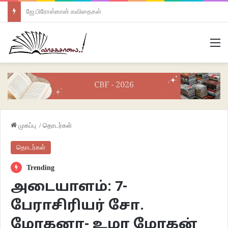
ஜே.பிரோஸ்கான் கவிதைகள்
M
முகப்பு
/
தொடர்கள்
தொடர்கள்
Trending
அடையாளம்: 7-
பேராசிரியர் சோ.
மோகனா- உமா மோகன்