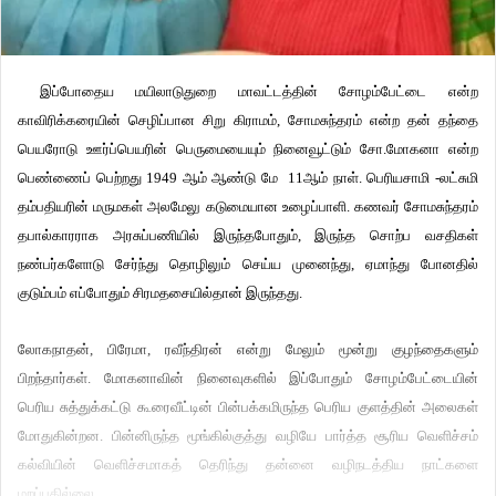
இப்போதைய மயிலாடுதுறை மாவட்டத்தின் சோழம்பேட்டை என்ற
காவிரிக்கரையின் செழிப்பான சிறு கிராமம், சோமசுந்தரம் என்ற தன் தந்தை
பெயரோடு ஊர்ப்பெயரின் பெருமையையும் நினைவூட்டும் சோ.மோகனா என்ற
பெண்ணைப் பெற்றது 1949 ஆம் ஆண்டு மே 11ஆம் நாள். பெரியசாமி -லட்சுமி
தம்பதியரின் மருமகள் அலமேலு கடுமையான உழைப்பாளி. கணவர் சோமசுந்தரம்
தபால்காரராக அரசுப்பணியில் இருந்தபோதும், இருந்த சொற்ப வசதிகள்
நண்பர்களோடு சேர்ந்து தொழிலும் செய்ய முனைந்து, ஏமாந்து போனதில்
குடும்பம் எப்போதும் சிரமதசையில்தான் இருந்தது.
லோகநாதன், பிரேமா, ரவீந்திரன் என்று மேலும் மூன்று குழந்தைகளும்
பிறந்தார்கள். மோகனாவின் நினைவுகளில் இப்போதும் சோழம்பேட்டையின்
பெரிய சுத்துக்கட்டு கூரைவீட்டின் பின்பக்கமிருந்த பெரிய குளத்தின் அலைகள்
மோதுகின்றன. பின்னிருந்த மூங்கில்குத்து வழியே பார்த்த சூரிய வெளிச்சம்
கல்வியின் வெளிச்சமாகத் தெரிந்து தன்னை வழிநடத்திய நாட்களை
மறப்பதில்லை.