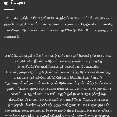
குறிப்புகள்
வேலைக்காவது போய்விடுவேன் என்று குறிப்பிட்டார்.
மிக நல்ல மதிப்பெண்கள் கிட்டின. வீடோ படிப்பை நிறுத்தத் துடித்தது.
படைப்புகள் குறித்த தங்களது மேலான கருத்துக்களை வாசகர்கள் நமது
முகநூல்
குழுவில்
தெரிவிக்கலாம். படைப்புகளை
vasagasalaiweb@gmail.com
என்கிற
முகவரிக்கு அனுப்பவும். படைப்புகளை
யூனிகோடு(UNICODE)
எழுத்துருவில்
அழுது, ரகளை செய்து, பட்டினி கிடந்து லட்சுமி ஆத்தாவின் ஆதரவைப் பெற்று
அனுப்பவும்.
கும்பகோணம் அரசுக் கல்லூரியில் சேர விண்ணப்பித்தார். கணிதப் பிரிவில்
சேர்த்துக் கொண்டனர். உயிரியல் படித்தால் மருத்துவம் படிக்கலாம் என அதன்
பிறகு அறிந்துகொண்டு கல்லூரியில் தீவிர முயற்சி செய்து பிரிவு மாறினார். மகளிர்
வாசிப்பில் ஆர்வமுள்ள சென்னை வாழ் நண்பர்கள் ஒன்றிணைந்து 'வாசகசாலை'
கல்லூரியில் செய்முறை வகுப்புகளுக்கு வசதியில்லை. தொடக்க காலம். ஆடவர்
என்ற பெயரில் இலக்கிய அமைப்பு ஒன்றை, முழுக்க முழுக்க தமிழ்
கல்லூரிக்குத்தான் செல்ல வேண்டும். மோகனாவின் DISSECTION
இலக்கியத்திற்கு மட்டுமேயான ஓர் அமைப்பாக செயல்பட்டுக்
சோதனைகள் எல்லோரையும்விடச் சிறப்பாக இருந்ததாகப் பாராட்டு கிடைத்தது.
கொண்டிருக்குகிறோம்.. தமிழிலக்கியம் , கலை சார்ந்த ஆக்கங்கள் அனைத்து
தரப்பு மக்களுக்கும் கொண்டுச் சேர்க்கும் இலட்சியத்துடன் நாவல் ,
சிறுகதைகள், கட்டுரைகள், கவிதைகள் ஆகிய படைப்புகள் சார்ந்த நிகழ்வுகளை
பள்ளியில் படிக்கும்போதே ஆங்கிலவழிக் கல்விக்கு மாறியது சற்று கடினமாக
முன்னெடுப்பதன் மூலம் குழந்தைகள் ,மாணவர்கள் , இளைய தலைமுறையினர்
இருந்தது.கல்லூரி காலத்தில் ஒரே அறைத் தோழிகளான அறிவுக்கொடி,
உள்ளிட்ட பொதுமக்களிடம் வாசிப்பு எனும் இன்றியமையாத பழக்கத்தை
சாவித்திரி, மோகனா எல்லோருக்குமே ஆங்கிலம் பிரச்னையாகத்தான்
நிலைப்பெற செய்வதன் மூலம் இயலுமென நம்புகிறோம். மேலும், இவர்களை
இருந்தது.எனவே தோழியர் எடுத்த தீர்மானம் – அறைக்குள் ஆங்கிலத்தில்தான்
நிகழ்வுகள் பங்கேற்க ஆர்வம் ஏற்படுத்தி கலந்துரையாட வைப்பதன் மூலமும்
இலக்கியம், கலை குறித்தான சிந்தனையும் அறிவுத் தேடலும் சிறந்த நல்லதொரு
பேச வேண்டும். ஒரு தப்புக்கு பத்து பைசா தண்டம் கட்ட வேண்டும்.
சமூகத்தை உருவாக்க முடியுமென்றும் தீர்க்கமாக நம்புகிறோம்.
மேலும் வாசிக்க...