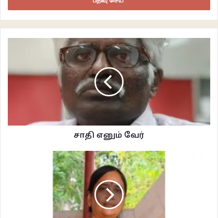
செய்க
oOo
“All human activity that does not contribute, even indirectly, to
testicular and ovarian arousal, to the meeting of sperm and egg, is
contemptible. For instance, the selling of insurance, to which you
and I have devoted the past thirty years, or misogynistic Rotary
luncheons”
விளக்கணைத்தாயிற்று. கட்டிலில் மூவருக்கு இடமில்லை என்பதால் மனைவியும்
நான்கு வயது மகனும் தரையில் படுக்கிறார்கள். மின்விசிறியின் மூன்று சிறகுகள்
பன்மடங்காகப் பெருகியிருப்பதைப் பார்த்தபடி படுத்துக் கொண்டிருந்தான்.
சாதி எனும் வேர்
மகனை எப்போது தனியாக படுக்க வைக்கமுடியும் . படுத்தவுடனேயே தூங்கிவிட
முடிகிறது அவர்கள் இருவராலும். மாலை குளித்தாலும் இரவு உறங்குவதற்குள்
வியர்த்து விடுகிறது, பின்னங்கழுத்து வியர்வை வாசத்தை உள்ளிழுத்துக்
கொண்டான். இன்று மாலை அலுவலகத்திலிருந்து வீட்டிற்கு வரும் போது இவன்
தெருவிற்கு முந்தையதில் காளையொன்று பசுவின் மீது நின்றபடி கவிந்திருந்தது.
காலுக்கு வைத்துக் கொள்ளும் தலைகாணியை தொடைகளுக்குள்
செலுத்தினான். திரைப்படங்களில் பாய்ந்து வரும் ஜல்லிக்கட்டு காளைகள்