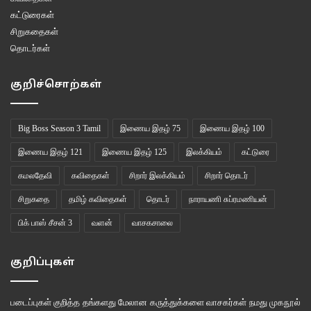
கட்டுரைகள்
சிறுகதைகள்
தொடர்கள்
குறிச்சொற்கள்
Big Boss Season 3 Tamil
இணைய இதழ் 75
இணைய இதழ் 100
இணைய இதழ் 121
இணைய இதழ் 125
இலக்கியம்
கட்டுரை
கமலதேவி
கவிதைகள்
சிறார் இலக்கியம்
சிறார் தொடர்
சிறுகதை
தமிழ் கவிதைகள்
தொடர்
நாராயணி சுப்ரமணியன்
பிக் பாஸ் சீசன் 3
வளன்
வாசகசாலை
குறிப்புகள்
படைப்புகள் குறித்த தங்களது மேலான கருத்துக்களை வாசகர்கள் நமது
முகநூல்