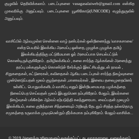
குழுவில்
தெரிவிக்கலாம். படைப்புகளை
vasagasalaiweb@gmail.com
என்கிற
முகவரிக்கு அனுப்பவும். படைப்புகளை
யூனிகோடு(UNICODE)
எழுத்துருவில்
அனுப்பவும்.
வாசிப்பில் ஆர்வமுள்ள சென்னை வாழ் நண்பர்கள் ஒன்றிணைந்து 'வாசகசாலை'
என்ற பெயரில் இலக்கிய அமைப்பு ஒன்றை, முழுக்க முழுக்க தமிழ்
இலக்கியத்திற்கு மட்டுமேயான ஓர் அமைப்பாக செயல்பட்டுக்
கொண்டிருக்குகிறோம்.. தமிழிலக்கியம் , கலை சார்ந்த ஆக்கங்கள் அனைத்து
தரப்பு மக்களுக்கும் கொண்டுச் சேர்க்கும் இலட்சியத்துடன் நாவல் ,
சிறுகதைகள், கட்டுரைகள், கவிதைகள் ஆகிய படைப்புகள் சார்ந்த நிகழ்வுகளை
முன்னெடுப்பதன் மூலம் குழந்தைகள் ,மாணவர்கள் , இளைய தலைமுறையினர்
உள்ளிட்ட பொதுமக்களிடம் வாசிப்பு எனும் இன்றியமையாத பழக்கத்தை
நிலைப்பெற செய்வதன் மூலம் இயலுமென நம்புகிறோம். மேலும், இவர்களை
நிகழ்வுகள் பங்கேற்க ஆர்வம் ஏற்படுத்தி கலந்துரையாட வைப்பதன் மூலமும்
இலக்கியம், கலை குறித்தான சிந்தனையும் அறிவுத் தேடலும் சிறந்த நல்லதொரு
சமூகத்தை உருவாக்க முடியுமென்றும் தீர்க்கமாக நம்புகிறோம்.
மேலும் வாசிக்க...
© 2019 அனைத்து உரிமைகளும் ஒதுக்கப்பட்டது.
வாசகசாலை
. வலைத்தளம்