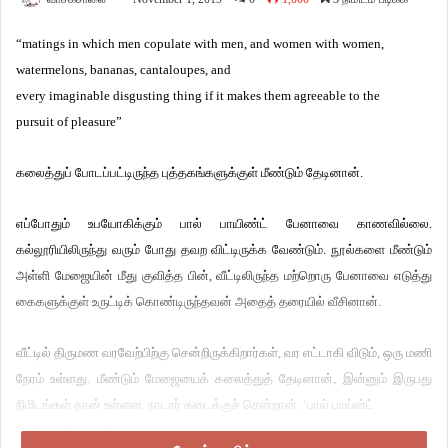
“matings in which men copulate with men, and women with women,
watermelons, bananas, cantaloupes, and
every imaginable disgusting thing if it makes them agreeable to the
pursuit of pleasure”
கலைத்துப் போடப்பட்டிருந்த புத்தகங்களுக்குள் மீண்டும் தேடினான்.
எப்போதும் உபயோகிக்கும் பால் பாயிண்ட் பேனாவை காணவில்லை.
கல்லூரியிலிருந்து வரும் போது தவற விட்டிருக்க வேண்டும். நூல்களை மீண்டும்
அள்ளி மேஜையின் மீது குவித்த பின், வீட்டிலிருந்த மற்றொரு பேனாவை எடுத்து
கைகளுக்குள் உருட்டிக் கொண்டிருந்தவன் அதைத் தரையில் வீசினான்.
வீட்டில் திருமண வரவேற்பிற்கு சென்றிருக்கிறார்கள், வர எட்டாகி விடும், ஒரு மணி
நேரம் உள்ளது. மீண்டும் மேஜையைக் கலைத்துத் தேடினான், இன்னும் இருபது
நிமிடங்கள் தான் உள்ளன. நாடார் கடைக்குச் சென்றான். ‘பால் பாய்ன்ட்
பென் தாங்க நாடார்’,