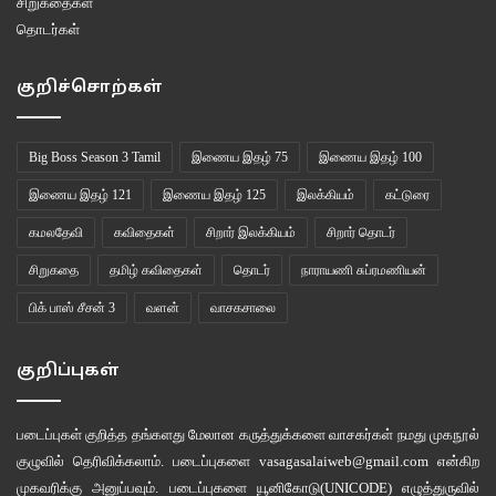
சிறுகதைகள்
தொடர்கள்
” எந்த விஷயம் ட்விஸ்ட் பண்ணி விட்றக் கூடாதுனு சண்டை போட்டோமோ அதான்
ட்விஸ்ட் பண்ணிருக்கு” என்ற கவினின் கருத்தே தான் எனக்கும்.
குறிச்சொற்கள்
Big Boss Season 3 Tamil
இணைய இதழ் 75
இணைய இதழ் 100
இணைய இதழ் 121
இணைய இதழ் 125
இலக்கியம்
கட்டுரை
கமலதேவி
கவிதைகள்
சிறார் இலக்கியம்
சிறார் தொடர்
சிறுகதை
தமிழ் கவிதைகள்
தொடர்
நாராயணி சுப்ரமணியன்
பிக் பாஸ் சீசன் 3
வளன்
வாசகசாலை
குறிப்புகள்
நேற்றைய எபிசோடில் “யார் வெளியேற விரும்புகிறீர்கள்?” எனக் குறியிடச்
சொன்ன போது அபிராமி, மதுமிதாவை விடுத்து மீராவைச் சொன்னது தான்
படைப்புகள் குறித்த தங்களது மேலான கருத்துக்களை வாசகர்கள் நமது
முகநூல்
Moment of the show. இந்த விஷயத்தில் தான் தன் அணியிரையே பகைத்துக்
குழுவில்
தெரிவிக்கலாம். படைப்புகளை
vasagasalaiweb@gmail.com
என்கிற
கொண்டார் அபி. வனிதா உள்ளிட்ட மற்றவர்களுக்கும் மதுமிதாவுக்கும்
முகவரிக்கு அனுப்பவும். படைப்புகளை
யூனிகோடு(UNICODE)
எழுத்துருவில்