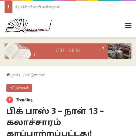
ஜே.பிரோஸ்கான் கவிதைகள்
M
முகப்பு
/
கட்டுரைகள்
கட்டுரைகள்
Trending
பிக் பாஸ் 3 – நாள் 13 –
கலாச்சாரம்
காப்பாற்றப்பட்டது!