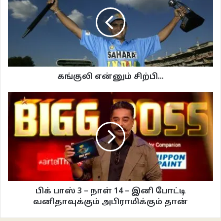
பின்னர், அகம் டிவி வழியே அகத்திற்குள் சென்றார் கமல். எப்பவும் இயல்பாக
இருப்பவர்கள் நேற்று ஒப்பனையுடன் இருக்க, எப்போதும் ஒப்பனையில் இருக்கும்
பாத்திமா அதீத ஒப்பனையுடன் இருந்தார். வழக்கமாக சனிக்கிமைகளில்
ஜாலியாக விளையாடி, பேசி பொழுதைக் கழித்து விட்டு ஞாயிற்றுக் கிழமைகளில்
தான் பஞ்சாயத்தைப் பார்ப்பார் கமல். இன்று வந்தவுடனேயே ஆரம்பித்தார்.
கங்குலி என்னும் சிற்பி...
“பெண்கள் போடும் சண்டை உங்களுக்கு எப்படி இருக்கிறது?” என ஆண்களிடம்
கேட்க, அந்த மகான்கள் ” நாராசாமாக உள்ளது. தொல்லையாக உள்ளது,
கேனைத்தனமாக உள்ளது” எனக் கூறினர். இத்தனை வேதனை தெரிவிக்கும்
ஆண்கள் சண்டையைத் தீர்க்க ஏதேனும் முயற்சி எடுத்தார்களா என்றால் இல்லை.
அதை விட்டுவிட்டு மிக்சர் சாப்பிட்டுக் கொண்டே வேடிக்கை பார்த்து விட்டு
நமட்டுச் சிரிப்போடு நகர்வது சுயநலமேயன்றி வேறில்லை. ஆண்கள் பொதுவாக
வம்புகளை விரும்புவதில்லை. பொரணி பேசுவதோடு நிறுத்திக் கொள்கிறார்கள்.
அப்படி மீறி சண்டையானால் அது கைகலப்பில் போய் முடியும். அதனால்
அமைதியாக இருந்து விட்டு இங்கு வந்து புத்தர்களின் வாரிசுகள் போல சீன் வேறு.
பிக் பாஸ் 3 – நாள் 14 – இனி போட்டி
வனிதாவுக்கும் அபிராமிக்கும் தான்
பின்பு மோகன் வைத்யாவின் தலைமைப் பதவி பற்றிய கேள்விக்கு மதுமிதா தவிர