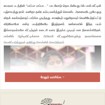
பைரவா படத்தின் “பாப்பா பாப்பா…” பாடலோடு தொடங்கியது பிக் பாஸ் வீட்டின்
பஞ்சாயத்து நாள். வனிதா தவிர வம்பு வளர்த்துக் கொண்ட அனைவரிடமுமே ஒரு
விதக் கலக்கத்தைப் பார்க்க முடிந்தது. சாக்ஷியும் மதுமிதாவும் வெளியேற்றப்பட்டு
விடுவோமோ என்ற பயத்திலேயே இருந்தனர். உண்மையில் இந்த பயம்
இல்லாதவர்களே வீட்டிற்குள் கடைசி வரை இருக்க முடியும் என நினைக்கிறேன்.
மார்னிங் ஆக்டிவிட்டிக்காக அபிராமி வீட்டிலுள்ளோருக்கு நவரசங்களை
வெளிப்படுத்துதல் குறித்து சொல்லிக் கொடுத்தார்.
மேலும் வாசிக்க
07
பிறகு புதிதாக இணைந்திருக்கும் அதிரடிக் கூட்டணியான வனிதாவும் மீராவும்