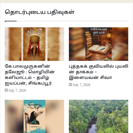
அனைவருமே நன்றாக இருந்ததாகவே சொன்னனர். பிறகு அந்த மீரா-முகேன்
விவகாரம் சம்பந்தமேயில்லாமல் சண்டையானது குறித்து விசாரித்த கமல், அது
தொடர்புடைய பதிவுகள்
முழுக்க முழுக்க பிழையாகப் புரிந்து கொண்டதால் ஏற்பட்ட தேவையற்ற சண்டை
என்பதைப் புரிய வைத்தார்.
கே.பாலமுருகனின்
புத்தகக் குவியலில் புயலி
தலேஜூ : மொழியின்
ன் தாக்கம் –
களியாட்டம் – தமிழ்
இளையவன் சிவா
ஐயப்பன், சிங்கப்பூர்
July 7, 2026
July 7, 2026
பின்னர் வீட்டின் உறிப்பினர்கள் அனைவரும் முன்னே வந்து கமல் சொல்லும் நபர்
பற்றி நல்லதையும், கெட்டதையும் மாறி மாறிப் பேச வேண்டும். இதை
மாற்றுவதற்காக கை தட்டுமாறு சாண்டி பணிக்கப்பட்டார். ஒவ்வொருவருக்கும்
யாருடன் கருத்து வேறுபாடு இருக்கிறதோ அவரின் பெயரையே கூறினார் கமல்.
அனைவருமே ஓரளவிற்கு நேர்மையாகத் தான் பேசினர். இது ஒவ்வொருவரும்