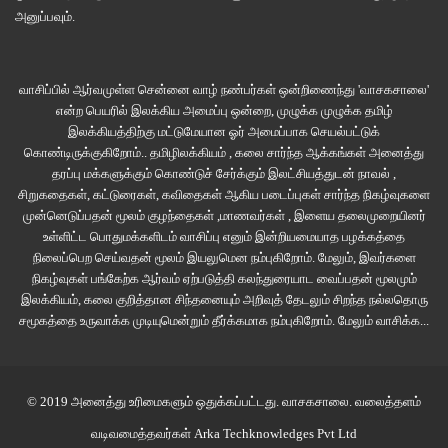
உண்மையில் எந்தப் பிரச்சனையுமே கிடையாது. அபிராமிக்கு ஆதரவாகப் பேசித்
அனுப்பவும்.
தான் பகை வளர்ந்தது. இப்போது வனிதா ரேஷ்மா உள்ளிட்டோர் ஒரு மாதிரி
மீராவிடம் நல்லபடியாக நடந்து கொள்வது அபியின் ஈகோவைத் தூண்டி
விட்டிருக்கும். “உங்கள் இருவருக்குள்ளும் என்ன பிரச்சனை?” என்ற கேள்விக்கு
வாசிப்பில் ஆர்வமுள்ள சென்னை வாழ் நண்பர்கள் ஒன்றிணைந்து 'வாசகசாலை'
அபியிடம் பதில் இல்லை. சும்மா மீராவைப் பிடிக்காது என்று காரணமில்லாமல்
என்ற பெயரில் இலக்கிய அமைப்பு ஒன்றை, முழுக்க முழுக்க தமிழ்
இலக்கியத்திற்கு மட்டுமேயான ஓர் அமைப்பாக செயல்பட்டுக்
பிடிவாதமாக மதுமிதாவை விடுத்து மீராவை. எதிர்ப்பது இனி விரிசலை
கொண்டிருக்குகிறோம்.. தமிழிலக்கியம் , கலை சார்ந்த ஆக்கங்கள் அனைத்து
உருவாக்கும்.
தரப்பு மக்களுக்கும் கொண்டுச் சேர்க்கும் இலட்சியத்துடன் நாவல் ,
சிறுகதைகள், கட்டுரைகள், கவிதைகள் ஆகிய படைப்புகள் சார்ந்த நிகழ்வுகளை
முன்னெடுப்பதன் மூலம் குழந்தைகள் ,மாணவர்கள் , இளைய தலைமுறையினர்
உள்ளிட்ட பொதுமக்களிடம் வாசிப்பு எனும் இன்றியமையாத பழக்கத்தை
நிலைப்பெற செய்வதன் மூலம் இயலுமென நம்புகிறோம். மேலும், இவர்களை
நிகழ்வுகள் பங்கேற்க ஆர்வம் ஏற்படுத்தி கலந்துரையாட வைப்பதன் மூலமும்
இலக்கியம், கலை குறித்தான சிந்தனையும் அறிவுத் தேடலும் சிறந்த நல்லதொரு
சமூகத்தை உருவாக்க முடியுமென்றும் தீர்க்கமாக நம்புகிறோம்.
மேலும் வாசிக்க...
© 2019 அனைத்து உரிமைகளும் ஒதுக்கப்பட்டது.
வாசகசாலை
. வலைத்தளம்
வடிவமைத்தவர்கள்
Arka Techknowledges Pvt Ltd