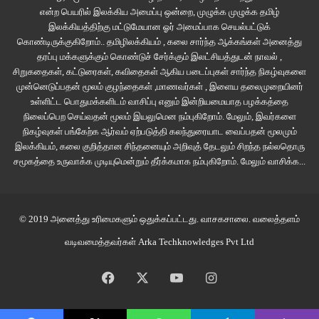
பரிசோதித்த அம்மாயி ‘பொட்டக்குட்டியாட்டந்தான் தெரீது’ என்றார்.
என்ற பெயரில் இலக்கிய அமைப்பு ஒன்றை, முழுக்க முழுக்க தமிழ்
அப்புச்சியாலும் உறுதியாகச் சொல்ல முடியவில்லை.
இலக்கியத்திற்கு மட்டுமேயான ஓர் அமைப்பாக செயல்பட்டுக்
கொண்டிருக்குகிறோம்.. தமிழிலக்கியம் , கலை சார்ந்த ஆக்கங்கள் அனைத்து
தரப்பு மக்களுக்கும் கொண்டுச் சேர்க்கும் இலட்சியத்துடன் நாவல் ,
‘இன்னங் கொஞ்சம் பெருசானாத்தான் கண்டுபுடிக்க முடியும். மல்லும் போது
சிறுகதைகள், கட்டுரைகள், கவிதைகள் ஆகிய படைப்புகள் சார்ந்த நிகழ்வுகளை
பாத்தாத் தெரியும். கடுவனா இருந்தா அடியில இருந்து மல்லும். பொட்டையா
முன்னெடுப்பதன் மூலம் குழந்தைகள் ,மாணவர்கள் , இளைய தலைமுறையினர்
இருந்தா வாலுக்கடியில இருந்து மல்லும்’ என்றார் அவர்.
உள்ளிட்ட பொதுமக்களிடம் வாசிப்பு எனும் இன்றியமையாத பழக்கத்தை
நிலைப்பெற செய்வதன் மூலம் இயலுமென நம்புகிறோம். மேலும், இவர்களை
நிகழ்வுகள் பங்கேற்க ஆர்வம் ஏற்படுத்தி கலந்துரையாட வைப்பதன் மூலமும்
எல்லோரும் பார்க்கப் பூனை மல்லாது; ஆய் போகாது. தனியிடம் தேடிப் போய்
இலக்கியம், கலை குறித்தான சிந்தனையும் அறிவுத் தேடலும் சிறந்த நல்லதொரு
மண்ணைப் பறித்து இருந்துவிட்டு பிறகு மண் தள்ளி மூடிவிட்டுத்தான் வரும்.
சமூகத்தை உருவாக்க முடியுமென்றும் தீர்க்கமாக நம்புகிறோம்.
மேலும் வாசிக்க...
இந்தக் குட்டியும் அப்படி ரொம்பத் தூரம் போகுமா? குட்டியைப் பின்தொடர்ந்து
கொண்டேயிருந்தால் கண்டுபிடிக்கலாம். அதுவரைக்கும் பொறுக்க முடியாது.
© 2019 அனைத்து உரிமைகளும் ஒதுக்கப்பட்டது.
வாசகசாலை
. வலைத்தளம்
‘கடுவனா இருந்தாலுஞ் செரி, பொட்டையா இருந்தாலுஞ் செரி, சுட்கினே
வடிவமைத்தவர்கள்
Arka Techknowledges Pvt Ltd
கூப்படலாம்’ என்று பெயரை உறுதிப்படுத்தினாள் மலர். தான் வைத்த பெயரைத்
தானே திரும்பப் பெற முடியாமல் குமார் தடுமாறினான். ஒருவழியாக
Facebook
X
YouTube
Instagram
ஏற்றுக்கொள்ள முடிவு செய்தான். ‘என்னன்னாலும் சுட்கி அல்லக்கை தான?
பீம்தான் எல்லாம்’ என்று மனதிற்குள் நினைத்துக் கொண்டான்.