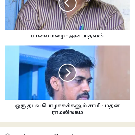
‘அவ மட்டும் டா போட்டுக் கூப்படறாளே’ என்று கோபித்தான் குமார்.
‘அவ அக்கா. அப்பிடிக் கூப்பிடலாம்.’
பாலை மழை - அன்பாதவன்
அம்மாயி சொல்லும் தர்க்கம் சரியில்லை என்று அவனுக்குப் பட்டது.
‘அவ என்னயத் தம்பீன்னு கூப்புட்டா நானும் அக்கான்னு கூப்படறன்’ என்றான்.
‘செரி, உடுடா. அம்மாயி அப்பிடித்தான் சொல்லும். இந்தப் புலிக்குட்டியப் பாரு’
என்றாள் மலர்.
‘உனக்குத்தான் புலிக்குட்டி. எனக்கெல்லாம் பூனக்குட்டிதான்’ என்று உதட்டைப்
பிதுக்கிக் கொண்டே சொன்னான் குமார்.
ஒரு தடவ பொழச்சுக்கனும் சாமி - மதன்
ராமலிங்கம்
‘பூனையும் புலியும் ஒரே எனந்தான். ஒருகாலத்துல பூனக்கித்தான் எல்லாம்
தெரியுமாம். புலிக்கு ஒன்னுமே தெரியாதாம்’ என்றார் அம்மாயி.