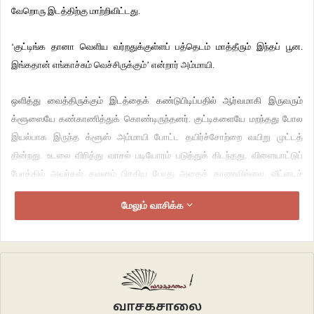
வேறொரு இடத்திற்கு மாற்றிவிட்டது.
‘குட்டிங்க தானா வெளிய வர்றதுக்குள்ளப் பத்தெடம் மாத்தீரும் இந்தப் பூன.
இங்கதான் எங்காச்சும் வெச்சிருக்கும்’ என்றார் அம்மாயி.
ஒளித்து வைத்திருக்கும் இடத்தைக் கண்டுபிடிப்பதில் ஆர்வமாகி இருவரும்
க்ளூஸையே கண்காணித்துக் கொண்டிருந்தனர். குட்டிகளையே மறந்தது போல
இயல்பாக இருந்த க்ளூஸ் அம்மாயி போட்ட தயிர்ச்சோற்றை வயிறு முட்டத்
தின்றது. உடலை விரித்து வாசல் படியோரம் படுத்துக் கிடந்தது. விளையாட்டுப்
போக்கில் அவர்கள் கவனம் பிசகிய போது அதைக் காணவில்லை. வீட்டைச்
சுற்றிலும் கட்டுத்தரைப் பக்கமும் சுற்றி வந்தும் கண்ணுக்குப் படவில்லை.
மேலும் வாசிக்க
‘கடலக்கொடிப் போருக்கு அடியில வெச்சிருக்குது கண்ணுகளா’ என்றார் அந்தப்
பக்கமிருந்து வந்த அப்புச்சி.
கடலைக்கொடிப் போர் தரையில் அழுந்துவது போல நின்றிருந்தது. கிட்டத்தட்டப்
படுத்துப் பார்த்தும் ஒன்றும் தெரியவில்லை.
வாசகசாலை