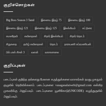
குறிச்சொற்கள்
பாப்பாத்தி எந்த விஷயத்தைச் சொன்னாலும், அந்த விசாயத்தில் இடைமறித்து
கேள்வி கேட்டால், லாவகமாக பதில் சொல்லிவிட்டு கச்சிதமாக விட்ட
Big Boss Season 3 Tamil
இணைய இதழ் 75
இணைய இதழ் 100
இடத்திலிருந்து சொல்லும் சாமர்த்தியம் கொண்டவள் என்பது அருக்காணிக்குத்
தெரியும்.
இணைய இதழ் 121
இணைய இதழ் 125
இலக்கியம்
கட்டுரை
கமலதேவி
கவிதைகள்
சிறார் இலக்கியம்
சிறார் தொடர்
‘’இதென்னக்கா தெரியாத மாதிரி கேக்கறீங்க. முருகேசன் நல்லா சம்பத்திக்கிற
சிறுகதை
தமிழ் கவிதைகள்
தொடர்
நாராயணி சுப்ரமணியன்
பையன். அவன் தங்கச்சியக் கட்டிக் கொடுத்த இடத்துல அப்படி ஒண்ணும் வசதி
இல்ல, தங்கச்சி மாப்பிள்ளையும் அப்படி ஒண்ணும் சுடியான ஆள் கிடையாது. அவ
பிக் பாஸ் சீசன் 3
வளன்
வாசகசாலை
அம்மக்காரிதான் முருகேசன் குடுக்கார காசெல்லாம் சேத்து அவங்க செலவுக்கு
கொண்டுபோயிக் கொடுத்துட்டு வருவா. அவியலுக்கு புள்ள நல்லாப்
குறிப்புகள்
பொழைக்கணும். பையன் நம்ம சொல்லறதக் கேட்டு நடந்துக்கணும்
அவ்வளவுதான்.’’
படைப்புகள் குறித்த தங்களது மேலான கருத்துக்களை வாசகர்கள் நமது
முகநூல்
குழுவில்
தெரிவிக்கலாம். படைப்புகளை
vasagasalaiweb@gmail.com
என்கிற
‘’முருகேசனுக்கு காலா காலத்துல கல்யாணம் பண்ணி வைக்கவணும்னு
முகவரிக்கு அனுப்பவும். படைப்புகளை
யூனிகோடு(UNICODE)
எழுத்துருவில்
நெனப்பெ இல்லையா?’’
அனுப்பவும்.