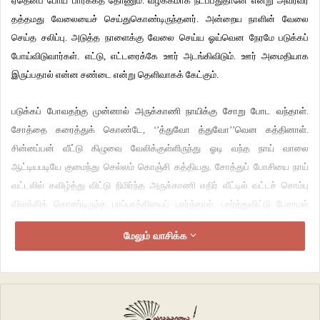
ஏதெனப் போய் பார்க்கத் தோணும். வழக்கமாக நடப்பதுதானே என்று அவரவர்
தத்தமது வேலையைச் செய்துகொண்டிருந்தனர். அன்றைய நாளின் வேலை
செய்த சலிப்பு. அடுத்த நாளைக்கு வேலை செய்ய ஓய்வென நேரமே படுக்கப்
போய்விடுவார்கள். எட்டு, எட்டரைக்கே ஊர் அடங்கிவிடும். ஊர் அமைதியாக
இருப்பதால் என்ன சண்டை என்று தெளிவாகக் கேட்கும்.
படுக்கப் போவதற்கு முன்னால் அருக்காணி நாயிக்கு சோறு போட வந்தாள்.
சோத்தை கரைத்துக் கொண்டே, ‘’த்துவோ த்துவோ’’வென கத்தினாள்.
சின்னப்பன் வீட்டு கிழுவை வேலிக்குள்ளிருந்து ஓடி வந்த நாய் வாலை
ஆட்டியபடியே குமைந்து செல்லம் கொஞ்சி கத்தியது. சோத்துப் போசியை நாய்
வட்டலில் கவிழ்த்து விட்டு நிமிர்ந்த அருக்காணி எதிர் வீட்டில் வட்டச் சொம்பு
விளக்கிக் கொண்டிருந்த பாப்பாத்தியைப் பார்த்தாள். பார்த்துவிட்டு பேசாமல்
போனால் ஏதாவது நினைத்துக் கொள்வாள் என்று பேசினாள்.
மேலும் வாசிக்க
‘’பாப்பாத்தி எங்க வேலை’’
‘’நரிக்காட்டு சம்பண்ணனுது மஞ்சக்காடு பில்லு புடுங்கறதுங்க அக்கா ‘’