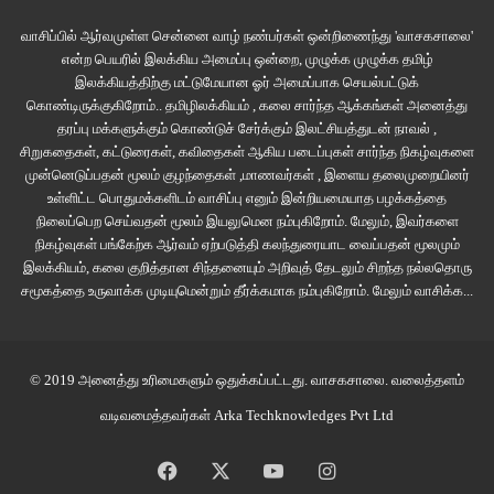
‘’ஏ இல்லாம, தேவனாத்தாளேட அண்ணம் பொண்ணு ஒண்ணு இருக்குது. அது
மங்குதுரு மாதிரி எதச்சொன்னாலும் தலையாட்டும். அத இவன் தலையில கட்டி
வாசிப்பில் ஆர்வமுள்ள சென்னை வாழ் நண்பர்கள் ஒன்றிணைந்து 'வாசகசாலை'
என்ற பெயரில் இலக்கிய அமைப்பு ஒன்றை, முழுக்க முழுக்க தமிழ்
வச்சிட்டா எல்லாம் நம்ம கைக்குள்ள இருக்கும்னு இவங்க நெனப்பு.
இலக்கியத்திற்கு மட்டுமேயான ஓர் அமைப்பாக செயல்பட்டுக்
அதையெல்லாம் மீறி கல்யாணம் பண்ணுணா விடுவாங்களா அதையும் மீறி
கொண்டிருக்குகிறோம்.. தமிழிலக்கியம் , கலை சார்ந்த ஆக்கங்கள் அனைத்து
முருகேசன் அவுங்க, இவுங்க காலப்புடிச்சு கல்யாணம் பண்ணிக்கிட்டான்.’’
தரப்பு மக்களுக்கும் கொண்டுச் சேர்க்கும் இலட்சியத்துடன் நாவல் ,
சிறுகதைகள், கட்டுரைகள், கவிதைகள் ஆகிய படைப்புகள் சார்ந்த நிகழ்வுகளை
முன்னெடுப்பதன் மூலம் குழந்தைகள் ,மாணவர்கள் , இளைய தலைமுறையினர்
‘’கல்யாணத்துக்கு அவங்க ரெண்டு பேரும் வந்தாங்களா?’’
உள்ளிட்ட பொதுமக்களிடம் வாசிப்பு எனும் இன்றியமையாத பழக்கத்தை
நிலைப்பெற செய்வதன் மூலம் இயலுமென நம்புகிறோம். மேலும், இவர்களை
‘’எங்க வந்தாங்க.. மொத நாளே புள்ளை ஊட்டுல போயி குக்கிக்கிட்டாங்க.
நிகழ்வுகள் பங்கேற்க ஆர்வம் ஏற்படுத்தி கலந்துரையாட வைப்பதன் மூலமும்
பங்காளிக நாலு ஊட்டுச்சனம்தான் அவனுக்கு ஆதரவா நின்னு கல்யாணத்த
இலக்கியம், கலை குறித்தான சிந்தனையும் அறிவுத் தேடலும் சிறந்த நல்லதொரு
முடிச்சு வச்சாங்க.’’
சமூகத்தை உருவாக்க முடியுமென்றும் தீர்க்கமாக நம்புகிறோம்.
மேலும் வாசிக்க...
‘’அட மாமன் சீர் செய்ய முறைமாமனுமா வரல?’’
© 2019 அனைத்து உரிமைகளும் ஒதுக்கப்பட்டது.
வாசகசாலை
. வலைத்தளம்
‘’அவம் புள்ள மங்குதுரக் கட்டளைனு வரலையோ என்னமோ?’’
வடிவமைத்தவர்கள்
Arka Techknowledges Pvt Ltd
‘’உள்ளூர் மாமங்கரங்கதான் சீர் செஞ்சிருக்காங்க’’
Facebook
X
YouTube
Instagram