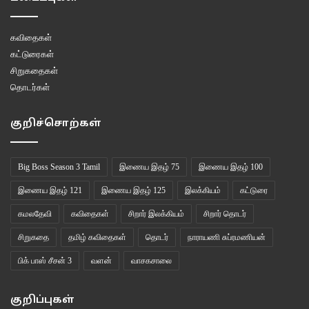
கவிதைகள்
கட்டுரைகள்
சிறுகதைகள்
தொடர்கள்
குறிச்சொற்கள்
Big Boss Season 3 Tamil
இணைய இதழ் 75
இணைய இதழ் 100
இணைய இதழ் 121
இணைய இதழ் 125
இலக்கியம்
கட்டுரை
கமலதேவி
கவிதைகள்
சிறார் இலக்கியம்
சிறார் தொடர்
சிறுகதை
தமிழ் கவிதைகள்
தொடர்
நாராயணி சுப்ரமணியன்
பிக் பாஸ் சீசன் 3
வளன்
வாசகசாலை
குறிப்புகள்