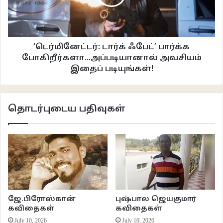
‘டெர்மினேட்டர்: டார்க் ஃபேட்’ பார்க்க
போகிறீர்களா...அப்படியானால் அவசியம்
இதைப் படியுங்கள்!
தொடர்புடைய பதிவுகள்
ஜே.பிரோஸ்கான்
புஷ்பால ஜெயகுமார்
கவிதைகள்
கவிதைகள்
July 10, 2026
July 10, 2026