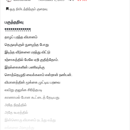
ஒரு நிமிடத்திற்கும் குறைவு
பகுத்தறிவு
¶¶¶¶¶¶¶¶¶¶¶¶¶
தாழப் பறந்த விமானம்
தெருவுக்குள் நுழைந்த போது
இடிந்த வீடுகளை மறந்து விட்டு
உற்சாகத்தில் மேலே ஏறி குதித்தோம்.
இறக்கைகளின் பணிவுக்கு
சொத்தெழுதி வைக்கலாம் என்றான் நண்பன்.
விமானத்தின் மூக்கை முட்டிய பறவை
வயிறு குலுங்க சிரித்தபடி
காணாமல் போன கூட்டைத் தேடியது.
அதே நிறத்தில்
அதே உயரத்தில்
இன்னொரு விமானம் நடந்து வந்து
எங்களை அழைத்து