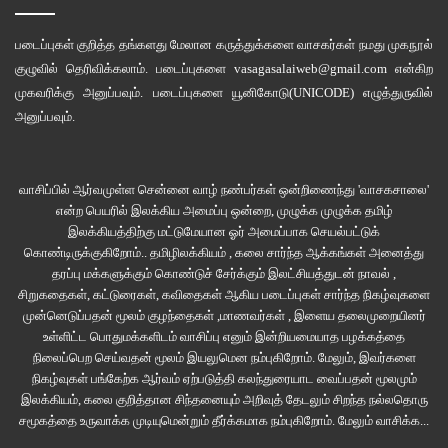
படைப்புகள் குறித்த தங்களது மேலான கருத்துக்களை வாசகர்கள் நமது
முகநூல்
குழுவில்
தெரிவிக்கலாம். படைப்புகளை
vasagasalaiweb@gmail.com
என்கிற
முகவரிக்கு அனுப்பவும். படைப்புகளை
யூனிகோடு(UNICODE)
எழுத்துருவில்
அனுப்பவும்.
வாசிப்பில் ஆர்வமுள்ள சென்னை வாழ் நண்பர்கள் ஒன்றிணைந்து 'வாசகசாலை'
என்ற பெயரில் இலக்கிய அமைப்பு ஒன்றை, முழுக்க முழுக்க தமிழ்
இலக்கியத்திற்கு மட்டுமேயான ஓர் அமைப்பாக செயல்பட்டுக்
கொண்டிருக்குகிறோம்.. தமிழிலக்கியம் , கலை சார்ந்த ஆக்கங்கள் அனைத்து
தரப்பு மக்களுக்கும் கொண்டுச் சேர்க்கும் இலட்சியத்துடன் நாவல் ,
சிறுகதைகள், கட்டுரைகள், கவிதைகள் ஆகிய படைப்புகள் சார்ந்த நிகழ்வுகளை
முன்னெடுப்பதன் மூலம் குழந்தைகள் ,மாணவர்கள் , இளைய தலைமுறையினர்
உள்ளிட்ட பொதுமக்களிடம் வாசிப்பு எனும் இன்றியமையாத பழக்கத்தை
நிலைப்பெற செய்வதன் மூலம் இயலுமென நம்புகிறோம். மேலும், இவர்களை
நிகழ்வுகள் பங்கேற்க ஆர்வம் ஏற்படுத்தி கலந்துரையாட வைப்பதன் மூலமும்
இலக்கியம், கலை குறித்தான சிந்தனையும் அறிவுத் தேடலும் சிறந்த நல்லதொரு
சமூகத்தை உருவாக்க முடியுமென்றும் தீர்க்கமாக நம்புகிறோம்.
மேலும் வாசிக்க...