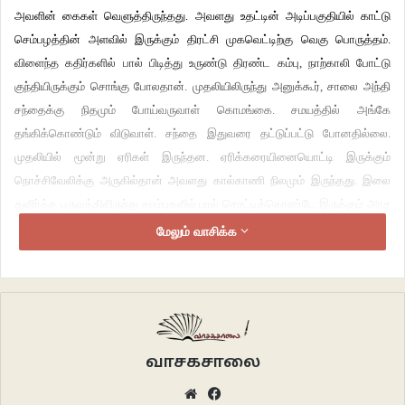
அவளின் கைகள் வெளுத்திருந்தது. அவளது உதட்டின் அடிப்பகுதியில் காட்டு
செம்பழத்தின் அளவில் இருக்கும் திரட்சி முகவெட்டிற்கு வெகு பொருத்தம்.
விளைந்த கதிர்களில் பால் பிடித்து உருண்டு திரண்ட கம்பு, நாற்காலி போட்டு
குந்தியிருக்கும் சொங்கு போலதான். முதலியிலிருந்து அனுக்கூர், சாலை அந்தி
சந்தைக்கு நிதமும் போய்வருவாள் கொமங்கை. சமயத்தில் அங்கே
தங்கிக்கொண்டும் விடுவாள். சந்தை இதுவரை தட்டுப்பட்டு போனதில்லை.
முதலியில் மூன்று ஏரிகள் இருந்தன. ஏரிக்கரையினையொட்டி இருக்கும்
நொச்சிவேலிக்கு அருகில்தான் அவளது கால்காணி நிலமும் இருந்தது. இலை
துளிர்த்த பருவத்திலிருந்து காம்புகளில் பால் சொட்டிக்கொண்டே இருக்கும் அரச
மரத்திற்கு அருகில் ஊருக்கான சுடுகாடு இருந்தது. பால் மறவாமல் பெரு நோயில்
மேலும் வாசிக்க
மண்ணோடு புதைந்து போகும் பிள்ளைகளுக்காக இலைகளின் காம்புகளிலிருந்து
மரம் பாலை நிதமும் உதிர்த்துக் கொண்டிருப்பதாக கிழப்பாடிகளின் நம்பிக்கை.
தாழ்வான கிளைகளில் நெல் வைக்கோல் தாளின் உள்ளாக வைத்து கன்றினை
ஈன்று கொடுத்த மாட்டின் செத்தைகள் கூம்புகளாக தொங்கிக்கொண்டு
காற்றுக்கு அசைந்துகொடுத்தன. மரத்தினை சூழ்ந்திருக்கும் நொச்சித்
வாசகசாலை
தழையோடு சேர்ந்து வீசும் செத்தைகளின் வாசம், மண்ணில் விழுந்ததும் வீர்ரென
கத்தும் சிசுவின் உடலில் மீது படிந்திருப்பதைக் கழுவித் துடைக்கப்படாமல்
Website
Facebook