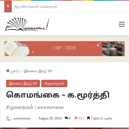
ஜே.பிரோஸ்கான் கவிதைகள்
M
முகப்பு
/
இணைய இதழ் 99
இணைய இதழ் 99
சிறுகதைகள்
கொமங்கை – க.மூர்த்தி
சிறுகதைகள் | வாசகசாலை
வாசகசாலை
August 20, 2024
0
423
7 நிமிடம் படிக்க