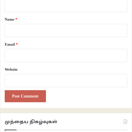
“
அப்ப
எவ்வளவு
பிரிச்சு
குடுப்ப
…”
t
*
“
அளவுன்னு
இல்ல
…
கொஞ்சம்
காசுபோட்டு
தர்றேன்
..
கையெழுத்து
போடனும்
..”
Name
*
“
சிவனாண்டி
என்ன
சொல்லனும்
?
அழுத்தமா
சொல்லு
”
Email
*
“
எனக்கு
களந்தான்
பாதைக்கு
போற
வழி
..
களத்த
இவுகளுக்கு
முழுமொத்தமா
குடுத்திட்டா
..
நான்
பாதைக்கு
சுத்தி
சுத்தி
போகனும்
…
அவுங்க
களத்த
என்னவேணுன்னாலும்
பண்ணிக்கட்டும்
…
களத்துல
எம்பங்குக்கு
பாதைய
Website
பிரிச்சுவிடுங்க
…”
“
ஆலடியானுக்கிட்ட
சொல்லிட்டுதான்
இங்க
ஒக்காந்திருக்கோம்
.
நெனப்பில
இருக்கட்டும்
,”
என்று
தங்கராசு
குரலை
கடுமையாக்கி
கார்மேகத்தை
பார்த்தார்
.
எங்கும்
பச்சை
அறுந்த
கோடையாதலால்
வெயில்
உறைக்கத்
தொடங்கிய
நேரத்திலேயே
வேக மேறியிருந்தது
.
மாற்றி
மாற்றி
பேச்சு
வளர்ந்தது
.
இடை
முந்தைய நிகழ்வுகள்
இடையில்
தங்கராசு
மூர்த்தியை
கண்களால்
பின்னால்
தள்ளிக்கொண்டிருந்தார்
.