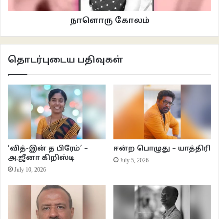
பார்த்தார்
.
அவரின்
கண்களின்
தவிப்பைப்
பார்த்த
மூர்த்தி
வேறு பக்கம்
பார்த்தபடி
, “
சரிங்கய்யா
,”
என்றான்
.
நாளொரு கோலம்
அங்கே
கயிற்றுக் கட்டிலில்
கார்மேகம்
அமர்ந்திருக்க
,
பக்கத்தில்
அவரே
உருமாறி
இளம் வயதில்
நிற்பது
போல
சங்கர்
கைக்கட்டி
நின்றிருந்தான்
.
கை காட்டினால்
தொடர்புடைய பதிவுகள்
திசையைப் பிடிக்கும்
இளையவன்
அவன்
.
பின்னால்
ஐந்தாள்
கட்டிப்பிடிக்கும்
அகலத் தண்டில்
நின்றிருந்த
புங்கை நிழலில்
,
பஞ்சாயத்து
பேச
வந்தவர்கள்
தூக்குவாளி
காப்பியை
குடித்தபடி
அமர்ந்திருந்தார்கள்
.
வாரியிலிருந்து
வேட்டியை
இறுக்கிக்கட்டிய படி
ராஜீ
மேலேறி
வந்தான்
.
அவன்
இன்னொரு
கட்டிலை
கொட்டகையிலிருந்து
எடுத்துபோட்டு
தங்கராசுவை
உட்காரச்
சொன்னான்
.
“
ஒத்தகட்டில்ல
தோள் சேர
ஒக்காந்திருந்த
கூட்டாளிங்க
…
காலம்
எதிர்க்க
‘வித்-இன் த பிரேம்’ –
ஈன்ற பொழுது – யாத்திரி
ஒக்கார
வச்சிருச்சு
..”
என்ற
குரலைக் கேட்ட
கார்மேகம்
நிமிர்ந்து
முறைக்க
அ.ஜீனா கிறிஸ்டி
July 5, 2026
ஆட்கள்
அமைதியானார்கள்
.
July 10, 2026
தங்கராசு
, “
ரெண்டுபேருக்கு
பொதுவான
களத்த
,
ஒருத்தருக்கு
சொந்தன்னு
எப்பிடி
சொல்ல முடியும்
.
நம்ம
முப்பாட்டனுங்க
எதுக்கு
நெலத்த
சும்மா
போடனுன்னு
களத்த
கூட்டா
வச்சாங்க
.
அப்படியிருக்க
மனசில்லன்னா
களத்த
பிரிச்சு