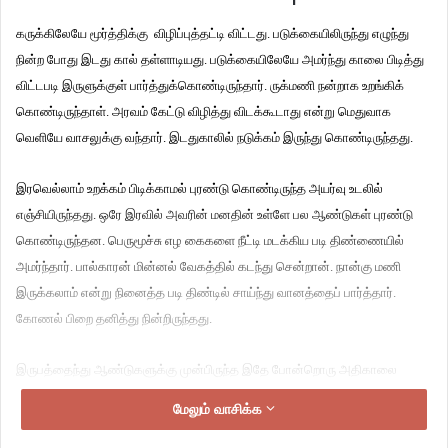
1
கருக்கிலேயே
மூர்த்திக்கு
விழிப்புத்தட்டி
விட்டது
.
படுக்கையிலிருந்து
எழுந்து
நின்ற
போது
இடது கால்
தள்ளாடியது
.
படுக்கையிலேயே
அமர்ந்து
காலை
பிடித்து
விட்டபடி
இருளுக்குள்
பார்த்துக்கொண்டிருந்தார்
.
ருக்மணி
நன்றாக
உறங்கிக்
கொண்டிருந்தாள்
.
அரவம்
கேட்டு
விழித்து விடக்கூடாது
என்று
மெதுவாக
வெளியே
வாசலுக்கு
வந்தார்
.
இடதுகாலில்
நடுக்கம்
இருந்து
கொண்டிருந்தது
.
இரவெல்லாம்
உறக்கம் பிடிக்காமல்
புரண்டு
கொண்டிருந்த
அயர்வு
உடலில்
எஞ்சியிருந்தது
.
ஒரே இரவில்
அவரின்
மனதின்
உள்ளே
பல ஆண்டுகள்
புரண்டு
கொண்டிருந்தன
.
பெருமூச்சு
எழ
கைகளை
நீட்டி
மடக்கிய படி
திண்ணையில்
அமர்ந்தார்
.
பால்காரன்
மின்னல்
வேகத்தில்
கடந்து
சென்றான்
.
நான்கு மணி
இருக்கலாம்
என்று
நினைத்த படி
திண்டில்
சாய்ந்து
வானத்தைப் பார்த்தார்
.
கோணல்
பிறை
தனித்து
நின்றிருந்தது
.
இருபத்தைந்து
ஆண்டுகளுக்கு
முன்பிருந்த
இதே
போன்றொரு
அதிகாலை
பிறையைப் பார்த்தபடி
,
சந்திரன் வயல் களத்தில்
எதிரெதிரே
கட்டிலில்
மேலும் வாசிக்க
படுத்துக்கொண்டு
, “
எப்ப
விடியுன்னு
இருக்கு
…
இருப்பு
கொள்ளல
”
என்றபடி
விழித்துக் கிடந்தான்
மூர்த்தி
.