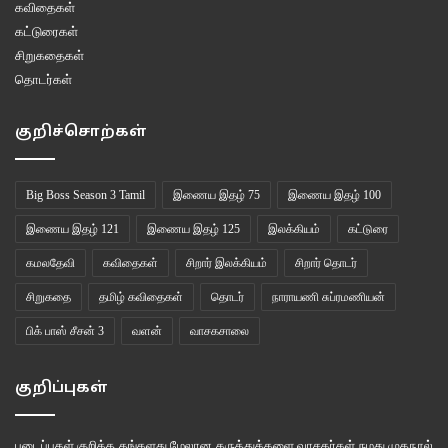
கவிதைகள்
–
kumaranmannarmannan@gmail.com
–
கட்டுரைகள்
சிறுகதைகள்
தொடர்கள்
இணைய இதழ் 90
நட்சத்திரம்
பத்மகுமாரி
மன்னர்மன்னன் குமரன்
வாசகசாலை
குறிச்சொற்கள்
வாசிப்பனுபவம்
Big Boss Season 3 Tamil
இணைய இதழ் 75
இணைய இதழ் 100
இணைய இதழ் 121
இணைய இதழ் 125
இலக்கியம்
கட்டுரை
கமலதேவி
கவிதைகள்
சிறார் இலக்கியம்
சிறார் தொடர்
சிறுகதை
தமிழ் கவிதைகள்
தொடர்
நாராயணி சுப்ரமணியன்
பிக் பாஸ் சீசன் 3
வளன்
வாசகசாலை
குறிப்புகள்
படைப்புகள் குறித்த தங்களது மேலான கருத்துக்களை வாசகர்கள் நமது
முகநூல்