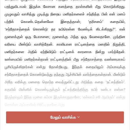
பறந்துவிடாமல் இருக்க லேசான கனத்தை தாள்களின் மீது கொடுக்கிறது.
முழுவதும் வாசித்து முடித்து நிறைய மனிதர்களைச் சந்தித்த பின் என் மனம்
பற்றிக் கொண்டதென்னவோ இதைத்தான்; ‘தரிசனம்’ கதையில்,
‘சந்தோசத்தைக் கொண்டு தர உயிரென்ன வேண்டிக் கிடக்கிறது?’. என்
மூளைக்குள் ஒரு யோசனை; மூளைக்கு அந்த ஒரு வேலைதானே. முந்தின
வரியை மீண்டும் வாசித்தேன். காலியான ராட்டினத்தை மனதில் நிறுத்தி,
மனிதர்களை அதில் ஏற்றிவிடும் ராட்டினக் காரனாக நின்று பார்த்தேன்.
உண்மையில் மனிதர்கள்தான் ராட்டினத்தின் மீது சந்தோசத்தை வண்ணமாகப்
பூசியிருக்கிறார்கள் என்று தோன்றியது. இந்தக் கதையிலும் அம்மாவுக்கு
சந்தோசத்தைக் கொண்டுவந்து தந்தது ஆச்சியின் வார்த்தைகள்தான். மீண்டும்
அதே வரிக்கு மனதை தொற்ற வைத்துவிட்டது அடுத்த கதை ‘நட்சத்திரம்’.
கதவில் மின்னிக் கொண்டிருக்கும் நட்சத்திரத்திற்கு உயிர் உண்டா என்ன?
இருந்தாலும் இந்த மூளை சும்மா இருக்காதுதானே; ‘எல்லாம் சரி ஆயிரும்’ என்று
சொன்ன அம்மாவின் சிரிப்பு தானே அது.
மேலும் வாசிக்க
அநேக கதைகளில் திடீர் திருப்பங்கள். துப்பறியும் கதைகளில் வருவது போல
அல்ல. இவை தலைப்பை பூவாக்கி பரிசுப் பெட்டியைச் சுற்றி கட்டியது போன்றவை.