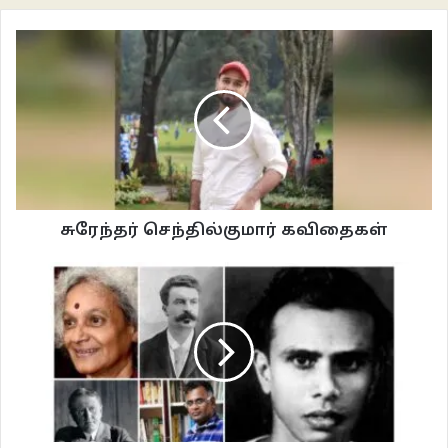
பிரிவென்பது துக்கம் தானே.
முட்களுக்கு நடுவே இரண்டு விரல்களால் தண்டைப் பிடித்து, கொப்பைத்
தாழ்த்தி, ரோசாவின் வாசத்தை முகர்ந்து விட்டு, சாமிக்கென்ன! தலைக்கே
கொய்யாமல் விட்டு விட்டுப் போனது போல கதைகள் தொடங்கி முடிகிறது. மனித
மனதை சாமிக்கு இட்ட மாலை போல எட்டி வைக்கவும், கொய்து தரையிலிட்டு
சீக்கிரம் வாட வைக்கவும், கூந்தல் மலராக கிட்டவே வைத்துக் கொள்ளவும்
எத்தனிக்காத எழுத்து. எல்லார் மனமும் ஏமாந்த கோழியென்று புரிந்துவிட்ட பிறகு
இன்னொருவரை ‘ஏமாந்த கோழி’ என்று கூற வாய் வருவதில்லை. எட்டி நின்றுப்
சுரேந்தர் செந்தில்குமார் கவிதைகள்
பார்க்கலாம்; நம்மையோ இன்னொருவரையோ ஏமாந்த கோழி என்று சொல்வதை.
‘வழக்கம் போல் ஊறுகாய்’ கதையில் பேசப்பட்டிருக்கும் அரசியல் அறம்
குலைக்கப்பட்ட இடம் ‘சோமு கடைக்குச் செல்ல ஒரு ரூபாய் லஞ்சமாக கேட்டதும்
அதை யசோதா கொடுத்ததும்’. கேட்காமல் இருந்தால் இப்படிதான் ஊறுகாய்
நக்க வேண்டும் என்று எடுத்துக் கொள்வதா? இல்லை ஊறுகாய் நக்கவும் லஞ்சம்
கொடுக்கவேண்டும் என்று எடுத்துக் கொள்வதா?