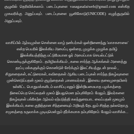
குழுவில்
தெரிவிக்கலாம். படைப்புகளை
vasagasalaiweb@gmail.com
என்கிற
முகவரிக்கு அனுப்பவும். படைப்புகளை
யூனிகோடு(UNICODE)
எழுத்துருவில்
அனுப்பவும்.
வாசிப்பில் ஆர்வமுள்ள சென்னை வாழ் நண்பர்கள் ஒன்றிணைந்து 'வாசகசாலை'
என்ற பெயரில் இலக்கிய அமைப்பு ஒன்றை, முழுக்க முழுக்க தமிழ்
இலக்கியத்திற்கு மட்டுமேயான ஓர் அமைப்பாக செயல்பட்டுக்
கொண்டிருக்குகிறோம்.. தமிழிலக்கியம் , கலை சார்ந்த ஆக்கங்கள் அனைத்து
தரப்பு மக்களுக்கும் கொண்டுச் சேர்க்கும் இலட்சியத்துடன் நாவல் ,
சிறுகதைகள், கட்டுரைகள், கவிதைகள் ஆகிய படைப்புகள் சார்ந்த நிகழ்வுகளை
முன்னெடுப்பதன் மூலம் குழந்தைகள் ,மாணவர்கள் , இளைய தலைமுறையினர்
உள்ளிட்ட பொதுமக்களிடம் வாசிப்பு எனும் இன்றியமையாத பழக்கத்தை
நிலைப்பெற செய்வதன் மூலம் இயலுமென நம்புகிறோம். மேலும், இவர்களை
நிகழ்வுகள் பங்கேற்க ஆர்வம் ஏற்படுத்தி கலந்துரையாட வைப்பதன் மூலமும்
இலக்கியம், கலை குறித்தான சிந்தனையும் அறிவுத் தேடலும் சிறந்த நல்லதொரு
சமூகத்தை உருவாக்க முடியுமென்றும் தீர்க்கமாக நம்புகிறோம்.
மேலும் வாசிக்க...