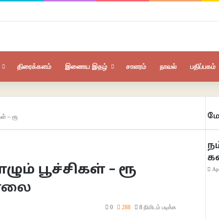
திரைக்களம்
இணைய இதழ்
சாளரம்
நாவல்
பதிப்பகம்
மே
ள் – ரூ
நம
க
ம் பூச்சிகள் – ரூ
Ap
சாலை
0
288
8 நிமிடம் படிக்க