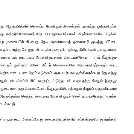
்து அழகுபடுத்திக் கொண்ட போதிலும் மீசைக்குள் புதைந்து ஒளிந்திருந்த
்டது. கத்தரிக்கோலைத் தேட பொறுமையில்லாமல் விரல்களாலேயே பிடுங்கி
்ற முனைப்பில் சீப்பைத் தேடி அவசரமாகத் தலைவாரி முடித்து வீட்டை
ரத்தைப் பார்த்த போதுதான் வழக்கத்தைவிட ஐம்பது நிமிடங்கள் தாமதமாகக்
வேகமாக பஸ் ஸ்டாப்பை நோக்கி நடக்கத் தொடங்கினேன். நான் இருக்கும்
ை வெறும் ஒன்றரை கிலோ மீட்டர் தொலைவிலே அமைந்திருந்தாலும் கூட,
திகமான பயண நேரம் எடுக்கும். ஒரு வழியாக மூச்சிரைக்க நடந்து வந்து
ம் பஸ் கிளம்பி விட்டதையும், அடுத்த பஸ் வருவதற்கு மேலும் இருபது
் மூலம் உணர்ந்து கொண்டேன். இருபது நிமிடத்திற்குள் திரும்பி வந்துவிடலாம்
ளி அமைந்துள்ள செருப்பு கடையை நோக்கி ஓடிச் சென்றடைந்தபோது, “வாங்க
டைக்காரர்.
்றாலும் கூட அவ்வப்போது கடைத்தெருக்களில் சந்திக்கும்போது நாங்கள்