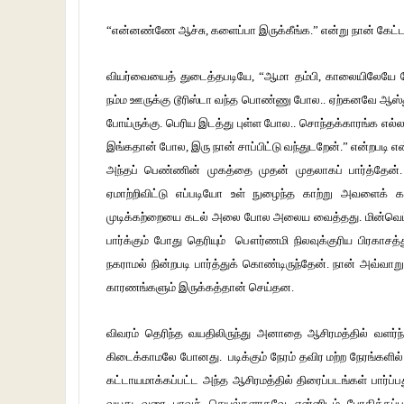
“என்னண்ணே ஆச்சு, களைப்பா இருக்கீங்க.” என்று நான் கேட
வியர்வையைத் துடைத்தபடியே, “ஆமா தம்பி, காலையிலேயே ப
நம்ம ஊருக்கு டூரிஸ்டா வந்த பொண்ணு போல.. ஏற்கனவே ஆஸ்துமா
போய்ருக்கு. பெரிய இடத்து புள்ள போல.. சொந்தக்காரங்க எல்
இங்கதான் போல, இரு நான் சாப்பிட்டு வந்துடறேன்.” என்றபடி எ
அந்தப் பெண்ணின் முகத்தை முதன் முதலாகப் பார்த்தேன்.
ஏமாற்றிவிட்டு எப்படியோ உள் நுழைந்த காற்று அவளைக்
முடிக்கற்றையை கடல் அலை போல அலைய வைத்தது. மின்வெட்ட
பார்க்கும் போது தெரியும் பௌர்ணமி நிலவுக்குரிய பிரகாச
நகராமல் நின்றபடி பார்த்துக் கொண்டிருந்தேன். நான் அவ்வா
காரணங்களும் இருக்கத்தான் செய்தன.
விவரம் தெரிந்த வயதிலிருந்து அனாதை ஆசிரமத்தில் வளர்ந
கிடைக்காமலே போனது. படிக்கும் நேரம் தவிர மற்ற நேரங்கள
கட்டாயமாக்கப்பட்ட அந்த ஆசிரமத்தில் திரைப்படங்கள் பார்ப
வயது வரை பாவச் செயல்களாகவே என்னிடம் போதிக்கப்பட