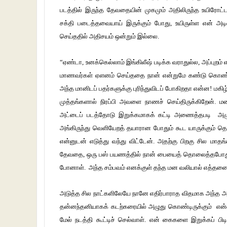
படத்தில் இருந்த தேவதையின் முகமும் அதிலிருந்த உயிரோட்ட
சக்தி படைத்தவையாய் இருக்கும் போது, உயிருள்ள என் அடிவ
செய்ததில் அதிசயம் ஒன்றும் இல்லை.
“ஏண்டா, உனக்கெல்லாம் இங்கிலீஷ் படிக்க வராதுல்ல, அப்புறம் என
மாணவர்கள் ஏளனம் செய்ததை நான் என்றுமே கண்டு கொண்டதி
அந்த மானிடப் பதர்களுக்கு புரிந்துவிடப் போகிறதா என்ன! ம
முத்தங்களால் நிரப்பி அவளை நாணச் செய்திருக்கிறேன்.
அட்டைப் படத்தோடு இறுக்கமாகக் கட்டி அணைத்தபடி அழுத
அங்கிருந்து வெளியேறத் தயாரான போதும் கூட யாருக்கும் தெர
என்னுடன் எடுத்து வந்து விட்டேன். அதற்கு பிறகு சில ம
தேவதை, ஒரு பஸ் பயணத்தில் நான் பையைத் தொலைத்தபோது 
போனாள். அந்த சம்பவம் எனக்குள் தந்த மன வலியால் எத்தனைய
அடுத்த சில நாட்களிலேயே நானே எதிர்பாராத விதமாக அந்த அ
தன்னந்தனியாகக் கடற்கரையில் அழுது கொண்டிருக்கும் என
மேல் நடத்தி கூட்டிச் செல்வாள். என் கைகளை இறுக்கப் பிடி