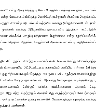
ன?” என்று அவர் சிரித்தபடி கேட்டபோது வெட்கத்தை மறைக்க முடியாமல்
ன்று வேகமாக அங்கிருந்து வெளியேறி நடந்து பஸ் ஸ்டாப்பை நெருங்கவும்,
அடித்துக் கொண்டு ஏறி பஸ்ஸின் மத்தியில் சென்று நின்று கொண்டேன். நான்
 முகங்கள் எனக்கு அறிமுகமில்லாதவையாகவே இருந்தன. கூட்டத்தில்
 விலக்கிச் செருப்பு பத்திரமாக இருக்கிறதா என்று உறுதிப்படுத்திக்
டாப்பை நெருங்க நெருங்க, வேலுச்சாமி அண்ணனை எப்படி எதிர்கொள்ளப்
ு.
ில் கிட்டத்தட்ட கொத்தடிமையாகக் கூலி வேலை செய்து கொண்டிருந்த
ன் பிணவறையில் அட்டெண்டராக தற்காலிகப் பணியில் என்னை சேர்த்து
் ஒரு சிறிய சுயநலமும் இருந்தது. அவருடைய வீடு மருத்துவமனையிலிருந்து
 வீட்டிலேயே பொழுதைக் கழிப்பார். அவ்வாறு பொழுதைக் கழிக்கும்போதும்,
களையும் சேர்த்துப் பார்க்க நம்பிக்கையான ஆளைத் தேடி
ம் அது எந்த விதத்திலும் அவரின் மீது வருத்தத்தையும் கோபத்தையும்
 மூன்று நாட்களுக்கு முன்பு காலையில் பிணவறைக்குள் நுழைந்த எனக்கு
வேலுச்சாமி அண்ணன்.