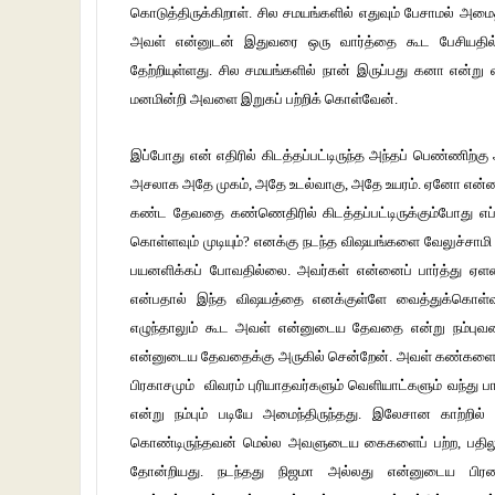
கொடுத்திருக்கிறாள். சில சமயங்களில் எதுவும் பேசாமல் அம
அவள் என்னுடன் இதுவரை ஒரு வார்த்தை கூட பேசியதி
தேற்றியுள்ளது. சில சமயங்களில் நான் இருப்பது கனா என்று 
மனமின்றி அவளை இறுகப் பற்றிக் கொள்வேன்.
இப்போது என் எதிரில் கிடத்தப்பட்டிருந்த அந்தப் பெண்ணிற
அசலாக அதே முகம், அதே உடல்வாகு, அதே உயரம். ஏனோ என்னா
கண்ட தேவதை கண்ணெதிரில் கிடத்தப்பட்டிருக்கும்போது எப
கொள்ளவும் முடியும்? எனக்கு நடந்த விஷயங்களை வேலுச்ச
பயனளிக்கப் போவதில்லை. அவர்கள் என்னைப் பார்த்து ஏளனம
என்பதால் இந்த விஷயத்தை எனக்குள்ளே வைத்துக்கொள்வத
எழுந்தாலும் கூட அவள் என்னுடைய தேவதை என்று நம்புவதைய
என்னுடைய தேவதைக்கு அருகில் சென்றேன். அவள் கண்களை மூட
பிரகாசமும் விவரம் புரியாதவர்களும் வெளியாட்களும் வந்து பா
என்று நம்பும் படியே அமைந்திருந்தது. இலேசான காற்றி
கொண்டிருந்தவன் மெல்ல அவளுடைய கைகளைப் பற்ற, பதிலு
தோன்றியது. நடந்தது நிஜமா அல்லது என்னுடைய பிரம