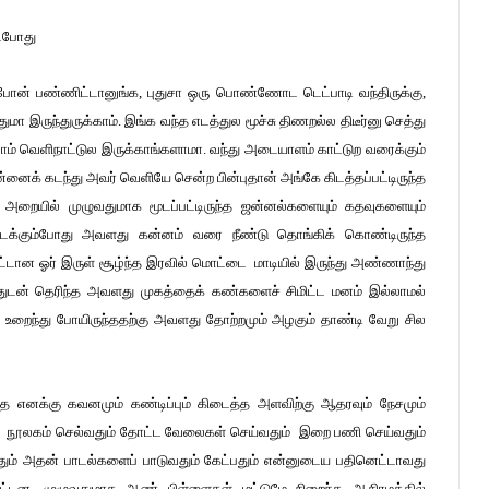
்டபோது
ோன் பண்ணிட்டானுங்க, புதுசா ஒரு பொண்ணோட டெட்பாடி வந்திருக்கு,
 இருந்துருக்காம். இங்க வந்த எடத்துல மூச்சு திணறல்ல திடீர்னு செத்து
லாம் வெளிநாட்டுல இருக்காங்களாமா. வந்து அடையாளம் காட்டுற வரைக்கும்
ன்னைக் கடந்து அவர் வெளியே சென்ற பின்புதான் அங்கே கிடத்தப்பட்டிருந்த
 அறையில் முழுவதுமாக மூடப்பட்டிருந்த ஜன்னல்களையும் கதவுகளையும்
 கடக்கும்போது அவளது கன்னம் வரை நீண்டு தொங்கிக் கொண்டிருந்த
ான ஓர் இருள் சூழ்ந்த இரவில் மொட்டை மாடியில் இருந்து அண்ணாந்து
த்துடன் தெரிந்த அவளது முகத்தைக் கண்களைச் சிமிட்ட மனம் இல்லாமல்
று உறைந்து போயிருந்ததற்கு அவளது தோற்றமும் அழகும் தாண்டி வேறு சில
்த எனக்கு கவனமும் கண்டிப்பும் கிடைத்த அளவிற்கு ஆதரவும் நேசமும்
ில் நூலகம் செல்வதும் தோட்ட வேலைகள் செய்வதும் இறை பணி செய்வதும்
்பதும் அதன் பாடல்களைப் பாடுவதும் கேட்பதும் என்னுடைய பதினெட்டாவது
்டன. முழுவதுமாக ஆண் பிள்ளைகள் மட்டுமே நிறைந்த ஆசிரமத்தில்