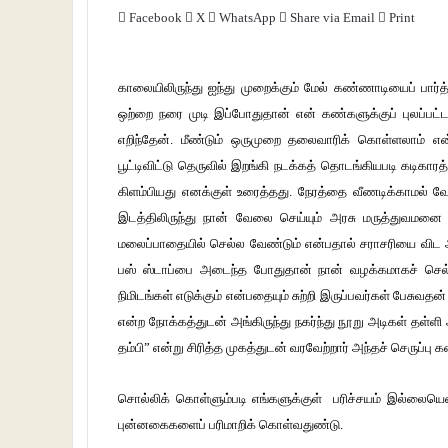
Facebook
X
WhatsApp
Share via Email
Print
காலையிலிருந்து ஐந்து முறைக்கும் மேல் கண்ணாடியைப் பார்த
ஒற்றை நரை முடி இப்போதுதான் என் கண்களுக்குப் புலப்பட
எறிந்தேன். மீண்டும் ஒருமுறை தலைவாரிக் கொள்ளலாம் என
பூட்டிவிட்டு தெருவில் இறங்கி நடக்கத் தொடங்கியபடி கடிகா
கிளம்பியது எனக்குள் உரைத்தது. நேரத்தை வீணடிக்காமல் 
இடத்திலிருந்து நான் வேலை செய்யும் அரசு மருத்துவமன
மலைப்பாதையில் செல்ல வேண்டும் என்பதால் சராசரியை விட அ
பஸ் ஸ்டாப்பை அடைந்த போதுதான் நான் வழக்கமாகச் செல்லு
நிமிடங்கள் எடுக்கும் என்பதையும் சுற்றி இருப்பவர்கள் பேசுவதன
என்ற நோக்கத்துடன் அங்கிருந்து நகர்ந்து நூறு அடிகள் தள்
தம்பி” என்று சிரித்த முகத்துடன் வரவேற்றார் அந்தச் செருப்பு க
சொல்லிக் கொள்ளும்படி எங்களுக்குள் பரிச்சயம் இல்லையென
புன்னகைகளைப் பரிமாறிக் கொள்வதுண்டு.