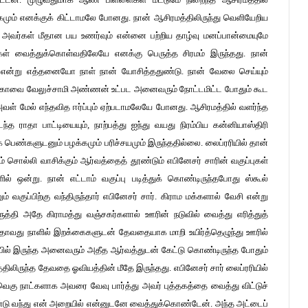
ும் எனக்குக் கிட்டாமலே போனது. நான் ஆசிரமத்திலிருந்து வெளியேறிய
ும் அவர்கள் மீதான பய உணர்வும் என்னை பற்றிய தாழ்வு மனப்பான்மையுமே
 வைத்துக்கொள்வதிலேயே எனக்கு பெருத்த சிரமம் இருந்தது. நான்
ோ என்று எத்தனையோ நாள் நான் யோசித்ததுண்டு. நான் வேலை செய்யும்
அக்காவை வேலுச்சாமி அண்ணன் உட்பட அனைவரும் நோட்டமிட்ட போதும் கூட
 மேல் எந்தவித ஈர்ப்பும் ஏற்படாமலேயே போனது. ஆசிரமத்தில் வளர்ந்த
ராதா பாட்டியையும், நாற்பத்து ஐந்து வயது நிரம்பிய கன்னியாஸ்திரி
பெண்களுடனும் பழக்கமும் பரிச்சயமும் இருந்ததில்லை. லைப்ரரியில் தான்
 சொல்லி வாசிக்கும் ஆர்வத்தைத் தூண்டும் எபினேசர் சாரின் வகுப்புகள்
 ஒன்று. நான் எட்டாம் வகுப்பு படித்துக் கொண்டிருந்தபோது ஸ்கூல்
 வகுப்பிற்கு வந்திருந்தார் எபினேசர் சார். கிராம மக்களால் வேசி என்று
்தி அதே கிராமத்து வஞ்சகர்களால் ஊரின் நடுவில் வைத்து எரித்துத்
ஐந்தாவது நாளில் இறக்கைகளுடன் தேவதையாக மாறி உயிர்த்தெழுந்து ஊரில்
ில் இருந்த அனைவரும் அதீத ஆர்வத்துடன் கேட்டு கொண்டிருந்த போதும்
திலிருந்த தேவதை ஓவியத்தின் மீதே இருந்தது. எபினேசர் சார் லைப்ரரியில்
 வெகு நாட்களாக அவரை வேவு பார்த்து அவர் புத்தகத்தை வைத்து விட்டுச்
ண்டு வந்து என் அறையில் என்னுடனே வைத்துக்கொண்டேன். அந்த அட்டைப்