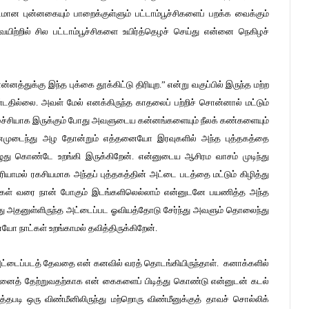
மான புன்னகையும் பாறைக்குள்ளும் பட்டாம்பூச்சிகளைப் பறக்க வைக்கும்
யிற்றில் சில பட்டாம்பூச்சிகளை உயிர்த்தெழச் செய்து என்னை நெகிழச்
்னத்துக்கு இந்த புக்கை தூக்கிட்டு திரியுற.” என்று வகுப்பில் இருந்த மற்ற
ல்லை. அவள் மேல் எனக்கிருந்த காதலைப் பற்றிச் சொன்னால் மட்டும்
கிழ்ச்சியாக இருக்கும் போது அவளுடைய கன்னங்களையும் நீலக் கண்களையும்
 மனமுடைந்து அழ தோன்றும் எத்தனையோ இரவுகளில் அந்த புத்தகத்தை
ு கொண்டே உறங்கி இருக்கிறேன். என்னுடைய ஆசிரம வாசம் முடிந்து
ியாமல் ரகசியமாக அந்தப் புத்தகத்தின் அட்டை படத்தை மட்டும் கிழித்து
ாதங்கள் வரை நான் போகும் இடங்களிலெல்லாம் என்னுடனே பயணித்த அந்த
அதனுள்ளிருந்த அட்டைப்பட ஓவியத்தோடு சேர்ந்து அவளும் தொலைந்து
ோ நாட்கள் உறங்காமல் தவித்திருக்கிறேன்.
ட்டைப்படத் தேவதை என் கனவில் வரத் தொடங்கியிருந்தாள். கனாக்களில்
்னைத் தேற்றுவதற்காக என் கைகளைப் பிடித்து கொண்டு என்னுடன் கடல்
த்தபடி ஒரு விண்மீனிலிருந்து மற்றொரு விண்மீனுக்குத் தாவச் சொல்லிக்