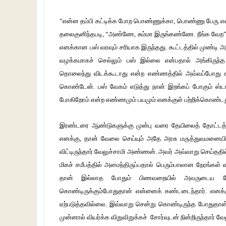
“என்ன தம்பி கட்டிக்க போற பொண்ணுக்கா, பொண்ணு பேரு என்
தலைகுனிந்தபடி, “அண்ணே, சும்மா இருங்கண்ணே. நீங்க வேற” எ
எனக்கான பஸ் வரவும் சரியாக இருந்தது. கூட்டத்தில் முண்டி 
வழக்கமாகச் செல்லும் பஸ் இல்லை என்பதால் அங்கிருந்த
தொலைந்து விடக்கூடாது என்ற எண்ணத்தில் அவ்வப்போது கவரை
கொண்டேன். பஸ் வேகம் எடுத்து நான் இறங்கப் போகும் ஸ்
போகிறோம் என்ற எண்ணமும் பயமும் எனக்குள் பற்றிக்கொண்டத
இரண்டரை ஆண்டுகளுக்கு முன்பு வரை தேயிலைத் தோட்டத்த
எனக்கு, தான் வேலை செய்யும் அதே அரசு மருத்துவமனையி
விட்டிருந்தார் வேலுச்சாமி அண்ணன். அவர் அவ்வாறு செய்ததில
மிகச் சமீபத்தில் அமைந்திருப்பதால் பெரும்பாலான நேரங்கள்
தான் இல்லாத போதும் பிணவறையில் அவருடைய வேலை
கொண்டிருக்கும்போதுதான் என்னைக் கண்டடைந்தார். எனக்கு
ஏற்படுத்தவில்லை. இவ்வாறு சென்று கொண்டிருந்த போதுதான்
முன்னால் வியர்க்க விறுவிறுக்கச் சோர்வுடன் நின்றிருந்தார் 