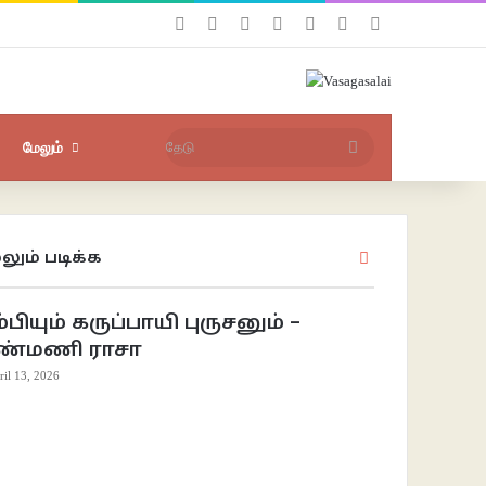
Facebook
X
YouTube
Instagram
புகுபதிகை
சீரற்ற பதிவுகள்
Sidebar
தேடு
மேலும்
லும் படிக்க
Close
்பியும் கருப்பாயி புருசனும் –
ண்மணி ராசா
ril 13, 2026