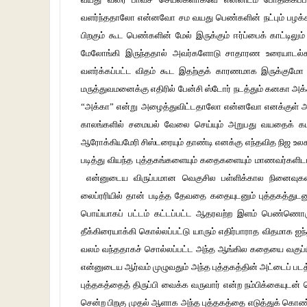
வளர்ந்ததாலோ என்னவோ சம வயது பெண்களின் நட்பும் பழக்கம
பிறகும் கூட பெண்களின் மேல் இருக்கும் ஈர்ப்பைக் காட்டில
மேலோங்கி இருந்ததால் அவர்களோடு சாதாரண உரையாடல்கள்
வளர்க்கப்பட்ட விதம் கூட இதற்குக் காரணமாக இருக்கும
மருத்துவமனைக்கு எதிரில் பேன்சி ஸ்டோர் நடத்தும் கனகா 
“அக்கா” என்று அழைத்துவிட்டதாலோ என்னவோ எனக்குள் அவள்
காலங்களில் சமையல் வேலை செய்யும் அறுபது வயதைக் கடந்த 
ஆரோக்கியமேரி சிஸ்டரையும் தாண்டி எனக்கு எந்தவித நிஜ உலக 
படித்து வியந்த புத்தகங்களையும் கதைகளையும் மாணவர்களிடம்
என்னுடைய விருப்பமான வெகுசில பள்ளிக்கால நினைவுகளில்
லைப்ரரியில் தான் படித்த தேவதை கதையுடனும் புத்தகத்துடனும்
பொய்யாகப் பட்டம் கட்டப்பட்ட ஆதரவற்ற இளம் பெண்ணொருத
தீக்கிரையாக்கி கொல்லப்பட்டு யாரும் எதிர்பாராத விதமாக 
வலம் வந்ததாகச் சொல்லப்பட்ட அந்த ஆங்கில கதையை வகுப்ப
என்னுடைய ஆர்வம் முழுவதும் அந்த புத்தகத்தின் அட்டைப் படத்
புத்தகத்தைத் திருப்பி வைக்க வருவார் என்ற நம்பிக்கையுடன்
சென்ற பிறகு முதல் ஆளாக அந்த புத்தகத்தை எடுத்துக் கொ