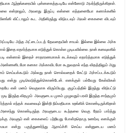
ைதியாக ஆற்றங்கரையில் புன்னகைத்தபடியே என்னோடு அமர்ந்திருக்கிறாள்.
ல்லை என்றாலும், அவளது இருப்பு என்னை எத்தனையோ கனாக்களில்
விளங்கி விட்டாலும் கூட அதிலிருந்து விடுபடவும் அவள் கைகளை விடவும்
்கு அப்படியே அந்த அட்டைப்படத் தேவதையின் சாயல். இல்லை இல்லை அச்சு
ல் இதை எதார்த்தமாக எடுத்துக் கொள்ள முடியவில்லை. நான் கனவுலகில்
்படி என்னால் இதைச் சாதாரணமாகக் கடக்கவும் எதார்த்தமாக எடுத்துக்
ாமி அண்ணனிடமோ கனகா அக்காவிடமோ கூறுவதால் எந்த விதத்திலும் அது
் செய்யக்கூடும் அல்லது நான் சொல்வதைக் கேட்டு அச்சப்படக்கூடும்
ு என்று முடிவெடுத்துக்கொண்டேன். எனக்குள் பல்வேறு கேள்விகள்
ே என் மனம் வெகுவாக விரும்பியது. குழப்பத்தில் இருந்து விடுபட்டு
ி இருந்த விதமும் அவளுடைய முகம் முழுவதும் பரவி இருந்த சாந்தமும்
ர்த்தால் எந்தக் கவலையும் இன்றி நிம்மதியாக உறங்கிக் கொண்டிருக்கிறாள்
ல் அசைந்து கொண்டிருந்த அவளுடைய கூந்தலை வெகு நேரம் பார்த்து
க்கு அவளும் என் கைகளைப் பற்றியது போன்றதொரு உணர்வு எனக்குள்
ையா என்று பகுத்துணர்ந்து ஆராய்ச்சி செய்ய என்னுடைய மனம்