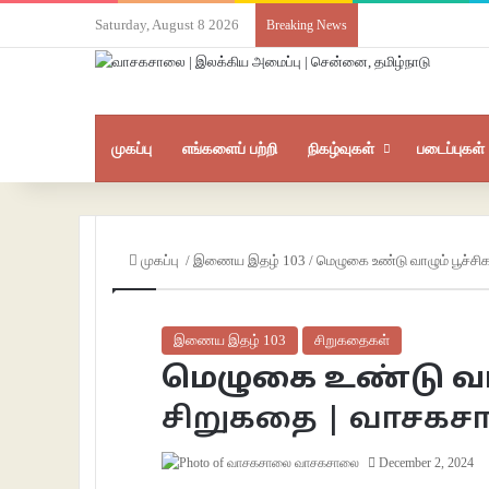
Saturday, August 8 2026
Breaking News
முகப்பு
எங்களைப் பற்றி
நிகழ்வுகள்
படைப்புகள்
முகப்பு
/
இணைய இதழ் 103
/
மெழுகை உண்டு வாழும் பூச்சிக
இணைய இதழ் 103
சிறுகதைகள்
மெழுகை உண்டு வாழு
சிறுகதை | வாசக
வாசகசாலை
December 2, 2024