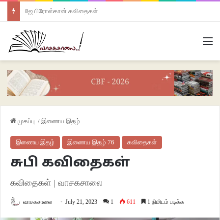
ஜே.பிரோஸ்கான் கவிதைகள்
M
முகப்பு
/
இணைய இதழ்
இணைய இதழ்
இணைய இதழ் 76
கவிதைகள்
சுபி கவிதைகள்
கவிதைகள் | வாசகசாலை
வாசகசாலை
July 21, 2023
1
611
1 நிமிடம் படிக்க