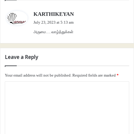
s
KARTHIKEYAN
a
July 23, 2023 at 5:13 am
y
அருமை…. வாழ்த்துக்கள்
s
:
Leave a Reply
Your email address will not be published.
Required fields are marked
*
C
o
m
m
e
n