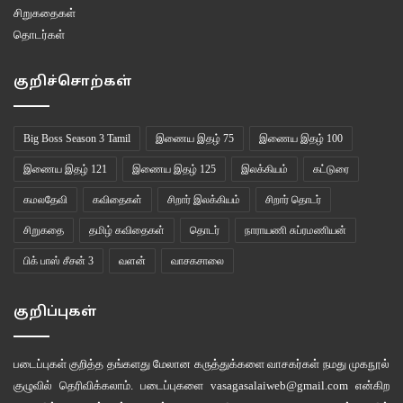
சிறுகதைகள்
தொடர்கள்
குறிச்சொற்கள்
Big Boss Season 3 Tamil
இணைய இதழ் 75
இணைய இதழ் 100
இணைய இதழ் 121
இணைய இதழ் 125
இலக்கியம்
கட்டுரை
கமலதேவி
கவிதைகள்
சிறார் இலக்கியம்
சிறார் தொடர்
சிறுகதை
தமிழ் கவிதைகள்
தொடர்
நாராயணி சுப்ரமணியன்
பிக் பாஸ் சீசன் 3
வளன்
வாசகசாலை
குறிப்புகள்
படைப்புகள் குறித்த தங்களது மேலான கருத்துக்களை வாசகர்கள் நமது
முகநூல்
குழுவில்
தெரிவிக்கலாம். படைப்புகளை
vasagasalaiweb@gmail.com
என்கிற