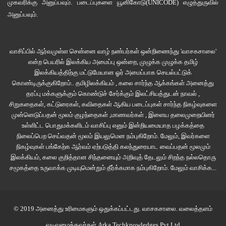
முகவரிக்கு அனுப்பவும். படைப்புகளை
யூனிகோடு(UNICODE)
எழுத்துருவில்
அனுப்பவும்.
வாசிப்பில் ஆர்வமுள்ள சென்னை வாழ் நண்பர்கள் ஒன்றிணைந்து 'வாசகசாலை'
என்ற பெயரில் இலக்கிய அமைப்பு ஒன்றை, முழுக்க முழுக்க தமிழ்
இலக்கியத்திற்கு மட்டுமேயான ஓர் அமைப்பாக செயல்பட்டுக்
கொண்டிருக்குகிறோம்.. தமிழிலக்கியம் , கலை சார்ந்த ஆக்கங்கள் அனைத்து
தரப்பு மக்களுக்கும் கொண்டுச் சேர்க்கும் இலட்சியத்துடன் நாவல் ,
சிறுகதைகள், கட்டுரைகள், கவிதைகள் ஆகிய படைப்புகள் சார்ந்த நிகழ்வுகளை
முன்னெடுப்பதன் மூலம் குழந்தைகள் ,மாணவர்கள் , இளைய தலைமுறையினர்
உள்ளிட்ட பொதுமக்களிடம் வாசிப்பு எனும் இன்றியமையாத பழக்கத்தை
நிலைப்பெற செய்வதன் மூலம் இயலுமென நம்புகிறோம். மேலும், இவர்களை
நிகழ்வுகள் பங்கேற்க ஆர்வம் ஏற்படுத்தி கலந்துரையாட வைப்பதன் மூலமும்
இலக்கியம், கலை குறித்தான சிந்தனையும் அறிவுத் தேடலும் சிறந்த நல்லதொரு
சமூகத்தை உருவாக்க முடியுமென்றும் தீர்க்கமாக நம்புகிறோம்.
மேலும் வாசிக்க...
© 2019 அனைத்து உரிமைகளும் ஒதுக்கப்பட்டது.
வாசகசாலை
. வலைத்தளம்
வடிவமைத்தவர்கள்
Arka Techknowledges Pvt Ltd