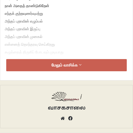
நான் அதைத் தாண்டுகிறேன்
எந்தக் குற்றவுணர்வுமற்று
அந்தப் புறாவின் எழும்பல்
அந்தப் புறாவின் இருப்பு
அந்தப் புறாவின் முனகல்
என்னைத் தொந்தரவு செய்கிறது
கழுத்தைத் திருகிப் போடவும் முடியாது
காலொன்றை ஒட்டவும் வழியற்று
மேலும் வாசிக்க
அதைக் கடந்து செல்லும் கணம்
செய்வதறியாது ஊர்கிறது
யாரோ செய்த அத்தனையும் போல.
***
வாசகசாலை
கைகளை விரித்தபடி அணைத்துக் கொள்கிற கரங்கள்
Website
Facebook
வாழ்விற்கும், உலகிற்கும் எப்போதும் வாய்ப்பதில்லை
விரிந்ததாலேயே எப்போதும்