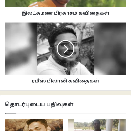
கனவுகளில் தலைகோதுகிற ஒன்றை
காற்றில் கனமற்றுப் பறக்கும் ஒன்றை
இலட்சுமண பிரகாசம் கவிதைகள்
எதில்தான் இம்மனக்குரங்கு திருப்தி கொண்டது?
எதைத்தான் இம்மனப்பேய் நிறைவென ஏற்றது?
போதாமைச் சாத்தான் ஏன் எப்போதும்
குரல்வளை நெரிக்கிறது?
தேடலின் பைசாசம் நிற்காது ஏன் ராட்சத நடனமாடுகிறது?
யாருமறியா அரூபமாய் தலைவிரித்து
திசைதோறும் உக்கிரமாக ஓடுகிறது?
அள்ளி முடிந்து மீண்டும்
ஒன்றும் அறியாததாக மூச்சிரைக்க
ரமீஸ் பிலாலி கவிதைகள்
முதலைக் கண்ணீர் சிந்துகிறது
பற்று மட்டுமல்ல பெருஞ்சாபம்
பற்றற்றுக் கிடத்தல் போலிருத்தலும் பெருஞ்சாபம்.
தொடர்புடைய பதிவுகள்
********
–
subisenthur82@gmail.com
–