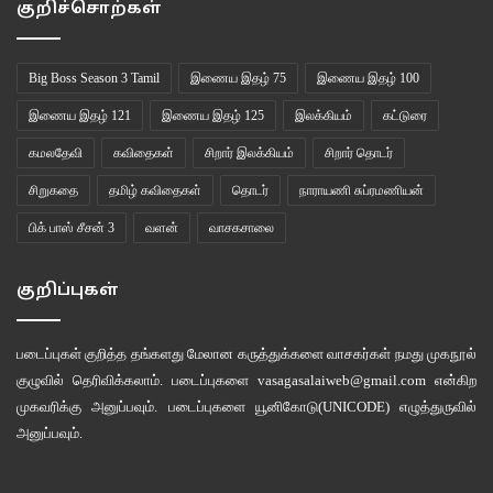
குறிச்சொற்கள்
Big Boss Season 3 Tamil
இணைய இதழ் 75
இணைய இதழ் 100
இணைய இதழ் 121
இணைய இதழ் 125
இலக்கியம்
கட்டுரை
கமலதேவி
கவிதைகள்
சிறார் இலக்கியம்
சிறார் தொடர்
சிறுகதை
தமிழ் கவிதைகள்
தொடர்
நாராயணி சுப்ரமணியன்
பிக் பாஸ் சீசன் 3
வளன்
வாசகசாலை
குறிப்புகள்
படைப்புகள் குறித்த தங்களது மேலான கருத்துக்களை வாசகர்கள் நமது
முகநூல்
குழுவில்
தெரிவிக்கலாம். படைப்புகளை
vasagasalaiweb@gmail.com
என்கிற
முகவரிக்கு அனுப்பவும். படைப்புகளை
யூனிகோடு(UNICODE)
எழுத்துருவில்
அனுப்பவும்.