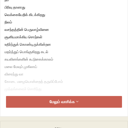
பிரிவு தாளாது
வெக்கையேறிக் கிடக்கிறது
நிலம்
வசந்தத்தின் பெருவாழ்வினை
சூனியமாக்கிய சொற்கள்
உதிர்ந்துக் கொண்டிருக்கின்றன
மதர்த்துப் பொங்குகிறது கடல்
கயலினங்களின் கூடுகைக்காலம்
மலை மேவும் முகிலாய்
விரைந்து வா
கோடை மழையொன்றைத் தருவிப்போம்
முத்தங்களைச் சொரிந்து.
மேலும் வாசிக்க
•
ஏக்கத்தின் பெருமூச்சு
வெப்பத்தின் தகிப்பு