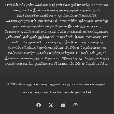
வாசிப்பில் ஆர்வமுள்ள சென்னை வாழ் நண்பர்கள் ஒன்றிணைந்து 'வாசகசாலை'
என்ற பெயரில் இலக்கிய அமைப்பு ஒன்றை, முழுக்க முழுக்க தமிழ்
இலக்கியத்திற்கு மட்டுமேயான ஓர் அமைப்பாக செயல்பட்டுக்
கொண்டிருக்குகிறோம்.. தமிழிலக்கியம் , கலை சார்ந்த ஆக்கங்கள் அனைத்து
தரப்பு மக்களுக்கும் கொண்டுச் சேர்க்கும் இலட்சியத்துடன் நாவல் ,
சிறுகதைகள், கட்டுரைகள், கவிதைகள் ஆகிய படைப்புகள் சார்ந்த நிகழ்வுகளை
முன்னெடுப்பதன் மூலம் குழந்தைகள் ,மாணவர்கள் , இளைய தலைமுறையினர்
உள்ளிட்ட பொதுமக்களிடம் வாசிப்பு எனும் இன்றியமையாத பழக்கத்தை
நிலைப்பெற செய்வதன் மூலம் இயலுமென நம்புகிறோம். மேலும், இவர்களை
நிகழ்வுகள் பங்கேற்க ஆர்வம் ஏற்படுத்தி கலந்துரையாட வைப்பதன் மூலமும்
இலக்கியம், கலை குறித்தான சிந்தனையும் அறிவுத் தேடலும் சிறந்த நல்லதொரு
சமூகத்தை உருவாக்க முடியுமென்றும் தீர்க்கமாக நம்புகிறோம்.
மேலும் வாசிக்க...
© 2019 அனைத்து உரிமைகளும் ஒதுக்கப்பட்டது.
வாசகசாலை
. வலைத்தளம்
வடிவமைத்தவர்கள்
Arka Techknowledges Pvt Ltd
Facebook
X
YouTube
Instagram