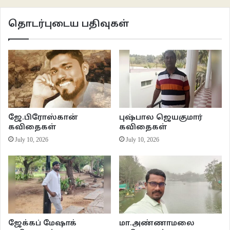
தொடர்புடைய பதிவுகள்
ஜே.பிரோஸ்கான்
புஷ்பால ஜெயகுமார்
கவிதைகள்
கவிதைகள்
July 10, 2026
July 10, 2026
ஜேக்கப் மேஷாக்
மா.அண்ணாமலை