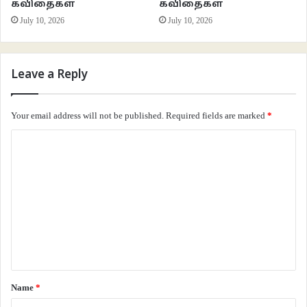
கவிதைகள்
கவிதைகள்
July 10, 2026
July 10, 2026
Leave a Reply
Your email address will not be published.
Required fields are marked
*
C
o
m
m
e
n
t
*
Name
*