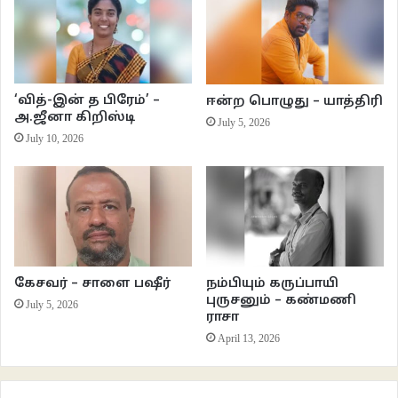
தனது நடவடிக்கைகளில் எந்த வித மாறுதலும் இன்றி படுத்துக்கொண்டாள். அது
அவளின் மாயன் காளை எந்த வித அசைவும் இல்லாது குளத்துக்கரையில்
படுத்திருந்ததைப் போன்று இருந்தது. காளையை பிடிப்பது ஒரு வித கர்வம்
என்றால் வளர்ப்பு காளை பிடிபடவில்லை என்ற கர்வமும் அதை விட அதிகம். அது
‘வித்-இன் த பிரேம்’ –
ஈன்ற பொழுது – யாத்திரி
களத்திற்கு வெளியே வரை வரும். பகையோ வன்மமோ ஜாதியமோ ஒரு போதும்
அ.ஜீனா கிறிஸ்டி
July 5, 2026
களத்தில் எடுபடாது. அங்கு வளர்ப்பும் வீரமும்தான் எடுபடும். ஒருவன் வாழ்நாளில்
July 10, 2026
களத்தில் பிடிவீரனாகவோ இல்லை அவனது காளையை இறக்கி விட்டால்
போதும்.. அவனை கண்கொண்டு அலையும் பகை இறுதி நாட்கள் வரை சுற்றிக்
கொண்டே தான் இருக்கும். அதை எதிர்கொள்ள அவன் தயார் ஆவது எல்லாம்
கிடையாது அது அவனின் வாழ்க்கை முறை.. ஆனால் ஒன்று தெரியும் “ரத்தம்
சிந்தி சூடேறி நிற்கும் களம் ஒரு போதும் காளையின் குருதியை ருசித்தது
கிடையாது..’
கேசவர் – சாளை பஷீர்
நம்பியும் கருப்பாயி
புருசனும் – கண்மணி
July 5, 2026
ராசா
களத்தின் பகை காரணமாக காணாமல் போன தவசிக்கு பின் அவர் வளர்த்த
April 13, 2026
மாயன் காளையின் பிடியை யாராலும் கைக்கொள்ள முடியவில்லை.. வனத்திற்கு
அந்த செய்தி கேட்டதுதான் மிச்சம் அவள் எப்படி குளத்துக்கரைக்கு வந்து
சேர்ந்தாள் என்பது தெரிந்திராது கரையின் ஈரத்தை அவளின் அழுகுரல்