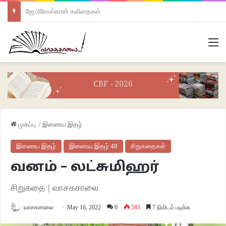
ஜே.பிரோஸ்கான் கவிதைகள்
M
முகப்பு
/
இணைய இதழ்
இணைய இதழ்
இணைய இதழ் 48
சிறுகதைகள்
வனம் – லட்சுமிஹர்
சிறுகதை | வாசகசாலை
வாசகசாலை
May 16, 2022
0
583
7 நிமிடம் படிக்க