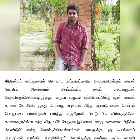
வே
தன்யம் காட்டினைக் கொண்ட பாப்பநாட்டினில் அமைந்திருக்கும் மாயன்
கோவில் அலங்காரம் செய்யப்பட்ட லைட் செட்களுடன்
ஜொலித்துக்கொண்டிருந்தது. வருடா வருடம் ஜல்லிக்கட்டுக்கு முன் மாயன்
காளை கோவிலில் பூஜை செய்வது வழக்கம். அந்த ஏற்பாடுகளைச் செய்யும்
பொறுப்பை பாலன்தான் பார்த்து வருகிறான். ‘மாடு பிடி வீரர்களுக்கோ
காளைகளுக்கோ எந்த வித உயிர் சேதமும் இல்லாமல் ஊரு மண்ணை மிதிக்க
வேண்டும்’ என்று வேண்டிக்கொள்வார்கள். மாயனுக்கு புது அலங்காரப்
பொருட்கள் வாங்கிப் போடுகிறோம் கோவிலுக்கு கண்ணு குட்டி வாங்கி