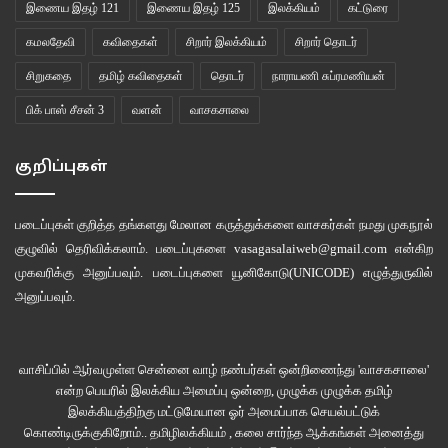
இணைய இதழ் 121
இணைய இதழ் 125
இலக்கியம்
கட்டுரை
கொம்பின் மேல் காளையின் அழகைக் கூட்டி காட்டும் மாலையாக அவனைக்
கமலதேவி
கவிதைகள்
சிறார் இலக்கியம்
சிறார் தொடர்
கட்டி கொண்டு இருந்தாள்.
சிறுகதை
தமிழ் கவிதைகள்
தொடர்
நாராயணி சுப்ரமணியன்
பிக் பாஸ் சீசன் 3
வளன்
வாசகசாலை
இப்போது அவனின் அணைப்பு அவளுக்குத் தேவைப்பட்டது. அவளுக்கு
அவனின் நினைப்பு உடலை இன்னும் கொதியாக்கியது. ஒவ்வொரு முறை
குறிப்புகள்
அவனோடு கூடும் போது நிகழ்ந்தேறிய கொண்டாட்டம் அவளை கிறுக்கு பிடித்து
ஆட்டியது. அதில் எப்படியும் தன்னை இழந்து அவனை நினைப்பதுதான் அவளின்
நிலை.
படைப்புகள் குறித்த தங்களது மேலான கருத்துக்களை வாசகர்கள் நமது
முகநூல்
குழுவில்
தெரிவிக்கலாம். படைப்புகளை
vasagasalaiweb@gmail.com
என்கிற
தன்னுள் அவனை இயங்க வைத்த கணம் இனி எப்போது வாய்க்கும். ‘கிறுக்கன்’
முகவரிக்கு அனுப்பவும். படைப்புகளை
யூனிகோடு(UNICODE)
எழுத்துருவில்
என்று முனங்கிக் கொண்டாள். கட்டிலில் இருந்து எழுந்து கொண்டாள். அவளுக்கு
அனுப்பவும்.
பாலன் வேதன்யம் காட்டிற்குள் ஏறியிருக்கிறான் என்கிற விசயம் பயத்தை
கொடுத்தது. அவன் சொல்வான் “கண்டிப்பா எங்க வனம் அத்தை கிட்ட இருந்து
வாசிப்பில் ஆர்வமுள்ள சென்னை வாழ் நண்பர்கள் ஒன்றிணைந்து 'வாசகசாலை'
தான் உனக்கு தொத்திக்கிக்சோ இந்த பயம்” என்பான். ஆம்; இந்தக் காளை
என்ற பெயரில் இலக்கிய அமைப்பு ஒன்றை, முழுக்க முழுக்க தமிழ்
வளர்ப்பில் ஒருத்தி கணவனையும் , பிள்ளையாக வளர்த்த காளையையும்,
இலக்கியத்திற்கு மட்டுமேயான ஓர் அமைப்பாக செயல்பட்டுக்
விபத்தில் அண்ணனையும் அவரது மனைவியையும் பறிகொடுத்தவளுக்கு எப்படி
கொண்டிருக்குகிறோம்.. தமிழிலக்கியம் , கலை சார்ந்த ஆக்கங்கள் அனைத்து