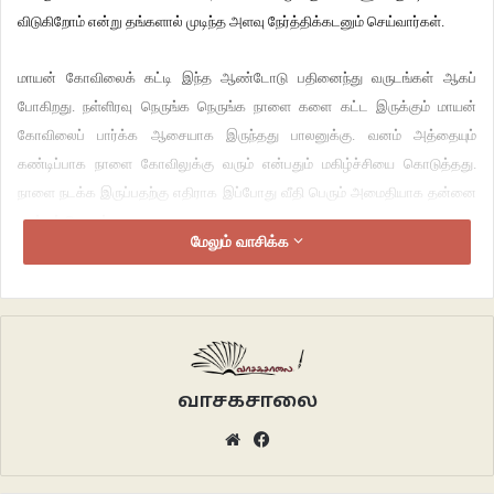
விடுகிறோம் என்று தங்களால் முடிந்த அளவு நேர்த்திக்கடனும் செய்வார்கள்.
மாயன் கோவிலைக் கட்டி இந்த ஆண்டோடு பதினைந்து வருடங்கள் ஆகப்
போகிறது. நள்ளிரவு நெருங்க நெருங்க நாளை களை கட்ட இருக்கும் மாயன்
கோவிலைப் பார்க்க ஆசையாக இருந்தது பாலனுக்கு. வனம் அத்தையும்
கண்டிப்பாக நாளை கோவிலுக்கு வரும் என்பதும் மகிழ்ச்சியை கொடுத்தது.
நாளை நடக்க இருப்பதற்கு எதிராக இப்போது வீதி பெரும் அமைதியாக தன்னை
காட்டிக் கொண்டது.
மேலும் வாசிக்க
விடியும் முன்பிலிருந்தே தங்கள் காளைகளைப் பிடித்துக்கொண்டு மாயன்
கோவிலுக்கு ஆட்கள் வரத் தொடங்கினர். அங்கொன்றும் இங்கொன்றுமாக சிறு
சிறு கடைகள் போடப்பட்டிருந்தது. தைக்கு முன் நடக்கும் திருவிழா இதுதான்.
காளைகள் அலங்கரிக்கப்பட்டு இருக்கும் விதங்கள் திருவிழாவை மேலும்
சிறப்பாக்கியது. அந்த இடமே அன்று திருவிழா சந்தையாகவும் மாறும்.
வாசகசாலை
Website
Facebook
தங்கள் காளைகளையும், மாடுகளையும் கூட்டி வருவது வழிபாட்டுக்கு என்று
இருந்தாலும் தங்கள் மாடுகளால் அவர்களுக்கு இருக்கும் பந்தாவை