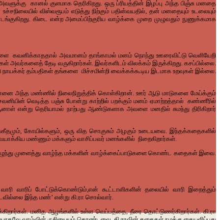
அவளுக்கு
கானல்
குளமாக
தெரிகிறது
.
ஒரு
ப்ரியத்தின்
இழப்பு
அந்த
பிஞ்சு
மனதை
்
உச்சநிலையில்
விஸ்வரூபம்
எடுத்து
நிற்கும்
பதின்வயதில்
,
தன்
மனதையும்
உடலையும்
ங்குகிறது
.
கிடை
என்ற
அமைப்பிற்குரிய
வாழ்க்கை
முறை
முழுவதும்
நுணுக்கமாக
களை
கவனிக்காததால்
அவமானம்
தாங்காமல்
மனம்
நொந்து
ஊரைவிட்டு
வெளியேறி
கள்
அவர்களைத்
தேடி
வருகிறார்கள்
.
இவர்களிடம்
விலக்கம்
இருக்கிறது
.
கசப்பில்லை
.
ு
நாயக்கர்
தம்பதிகள்
தங்களை
மிச்சமின்றி
வைக்கக்கூடிய
இடமாக
உறவுகள்
இல்லை
.
ன்னை
அந்த
மண்ணில்
நிலைநிறுத்திக்
கொள்கிறான்
.
ஊர்
ஆடு
மாடுகளை
மேய்க்கும்
ெவனியின்
வெடித்த
பஞ்சு
போன்று
காற்றில்
பறக்கும்
மனம்
ஏமாற்றத்தால்
கண்ணீரில்
னாள்
என்று
தெரியாமல்
நாற்பது
ஆண்டுகளாக
அவளை
மனதில்
சுமந்து
திரிகிறார்
்கீதமும்
,
கோயில்களும்
,
ஒரு
வித
சொகுசும்
அழகும்
உடையவை
.
இந்தக்கதைகளில்
ையாக்கிய
மண்ணும்
மக்களும்
வாசிப்பவர்
மனங்களில்
நிறைகிறார்கள்
.
ழுந்து
முளைத்து
வாழ்ந்த
மக்களின்
வாழ்க்கைப்பாடுகளை
கொண்ட
கதைகள்
இவை
.
வாரி
வாரிப்
போட்டுக்கொண்டும்
,
என்
கூட்டாளிகளின்
தலையில்
வாரி
இறைத்தும்
்டவில்லை
இந்த
மண்
’
என்று
கி
.
ரா
சொல்வார்
.
கிறார்கள்
.
மனித
ஆழங்களில்
உள்ள
வெப்பத்தை
,
நீரை
தொட்டுணர்கிறார்கள்
.
கி
.
ரா
்பாகவே
வாழ்வின்
ருசியையும்
கொண்டவை
.
கி
.
ராவின்
கதைகள்
நமக்கு
கையளிப்பது