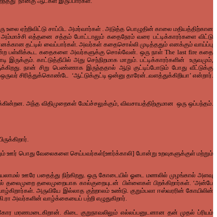
ைந்தது
நான்கு
ஆட்கள்
இருப்பார்கள்
.
ரு
உலை
ஏற்றிவிட்டு
சாப்பிட
அமர்வார்கள்
.
அடுத்த
பொழுதின்
காலை
மதியத்திற்கான
அம்மாச்சி
எத்தனை
சத்தம்
போட்டாலும்
கதைநேரம்
வரை
பட்டிக்காரர்களை
விட்டு
எனக்கான
தட்டில்
வைப்பார்கள்
.
அவர்கள்
கதைசொல்லி
முடித்ததும்
எனக்கும்
வாய்ப்பு
்ற
பள்ளிக்கூட
கதைகளை
அவர்களுக்கு
சொல்வேன்
.
ஒரு
நாள்
The last fire
கதை
ாடி
இருக்கும்
.
காட்டுத்தீயில்
அது
செந்நிறமாக
மாறும்
.
பட்டிக்காரர்களின்
உருவமும்
,
க்கிறது
.
நான்
சிறு
பெண்ணாக
இருந்ததால்
ஆடு
குட்டிப்போடும்
போது
வீட்டுக்கு
ஒருவர்
சிரித்துக்கொண்டே
‘
ஆட்டுக்குட்டி
ஒன்னு
தாரேன்
..
வளத்துக்கிறியா
’
என்றார்
.
க்கின்றன
.
அந்த
விதிமுறைகள்
மேய்ச்சலுக்கும்
,
விவசாயத்திற்குமான
ஒரு
ஒப்பந்தம்
.
ிருக்கிறார்
.
ும்
ஊர்
பொது
வேலைகளை
செய்பவர்கள்
[
ஊர்க்காலி
]
போன்று
உறவுகளுக்குள்
மற்றும்
யலாமல்
ஊரே
பதைத்து
நிற்கிறது
.
ஒரு
கோடையில்
ஓடை
மணலில்
முழங்கால்
அளவு
ல்
தலைமுறை
தலைமுறையாக
கால்குறையுடன்
பிள்ளைகள்
பிறக்கிறார்கள்
. ‘
அன்பே
வாழ்கிறார்கள்
.
அருவியே
இல்லாத
குற்றாலம்
உண்டு
.
குறும்பலா
ஈஸ்வரரின்
கோயிலின்
கி
.
ரா
அவர்களின்
வாழ்க்கையைப்
பற்றி
எழுதுகிறார்
.
கோர
மரணமடைகிறான்
.
கிடை
குறுநாவலிலும்
எல்லப்பனுடனான
தன்
முதல்
ப்ரியம்