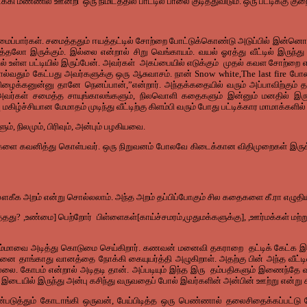
க்கி
மண்ணில்
ஊன்றி
ஒரு
நிமிடத்தில்
பாட்டில்
பாலை
குடித்துவிடும்
.
ஒரு
பட்டிக்கு
குற
மைப்பார்கள்
.
சமைத்ததும்
ஈயத்தட்டில்
சோற்றை
போட்டுக்கொண்டு
அடுப்பில்
இன்னொ
த்தலோ
இருக்கும்
.
இல்லை
என்றால்
சிறு
வெங்காயம்
.
வயல்
ஓரத்து
வீட்டில்
இருந்து
ல்
உள்ள
பட்டியில்
இருப்பேன்
.
அவர்கள்
அகப்பையில்
எடுக்கும்
முதல்
கவள
சோற்றை
ல்வதும்
கேட்பது
அவர்களுக்கு
ஒரு
ஆசுவாசம்
.
நான்
Snow white,The last fire
போன
பிழைக்கனுன்னு
தானே
நெனப்பான்
,”
என்றார்
.
அந்தக்கதையில்
வரும்
அப்பாவிற்கும்
த
அவர்கள்
சமைத்த
சாயுங்காலங்களும்
,
நிலவொளி
கதைகளும்
இன்னும்
மனதில்
இரு
ு
மகிழ்ச்சியான
மேமாதம்
முடிந்து
வீட்டிற்கு
கிளம்பி
வரும்
போது
பட்டிக்கார
மாமாக்களில்
ளும்
,
நிலமும்
,
பிரிவும்
,
அன்பும்
பழகியவை
.
களை
கவனித்து
கொள்பவர்
.
ஒரு
நிறுவனம்
போலவே
கிடைக்கான
விதிமுறைகள்
இரு
ௌகீக
அறம்
என்று
சொல்லலாம்
.
அந்த
அறம்
தப்பிப்போகும்
சில
கதைகளை
கீ
.
ரா
எழுதிய
த்தது
? ,
உண்மை
]
பெற்றோர்
பிள்ளைகள்
[
காய்ச்சமரம்
,
முதுமக்களுக்கு
], ,
ஊர்மக்கள்
மற்ற
ம்மாவை
அடித்து
கொடுமை
செய்கிறார்
.
கணவன்
மனைவி
தகராறை
தட்டிக்
கேட்க
இ
தனை
தாங்காது
வானத்தை
நோக்கி
கையுயர்த்தி
அழுகிறாள்
.
அதற்கு
பின்
அந்த
வீட்டி
்லை
.
கோபம்
என்றால்
அடிதடி
தான்
.
அப்படியும்
இந்த
இரு
தம்பதிகளும்
இணைந்தே
இடையில்
இருந்து
அன்பு
கசிந்து
வருவதைப்
போல்
இவர்களின்
அன்பின்
ஊற்று
என்று
்படுத்தும்
கோடாங்கி
ஒருவன்
,
பேய்பிடித்த
ஒரு
பெண்ணால்
தலைசிதைக்கப்பட்டு