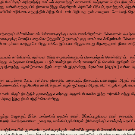
டு
மேய்க்கும்
அத்தாந்திர
காட்டில்
அனைத்தும்
கானலாகி
அத்தனை
பெரிய
நிலமும்
்று
வன்னிமரத்தடியில்
நினைவழிந்து
விழுகிறாள்
.
அன்பின்
பிரிவும்
,
ஏமாற்றமும்
,
அதன
கியின்
உடுக்கை
சத்தத்தில்
அந்த
பேய்
ஊர்
அறியாத
தன்
கதையை
சொல்லத்
தொட
்தையும்
மிச்சமில்லாமல்
பிள்ளைகளுக்கு
பாகம்
வைக்கிறார்கள்
.
பிள்ளைகள்
அவர்
ளைகளுக்கு
கொடுப்பதை
கொடுத்துவிட்டு
தமக்கும்
ஒரு
பாகம்
வைக்கிறார்கள்
.
பிள்ளை
ன்
வாழ்க்கை
கசந்து
போகிறது
.
எங்கே
இப்படியாகிறது
என்பது
விந்தை
தான்
.
நிம்மாண்ட
வயனம்
காக்கிறான்
.
தன்னை
அந்த
சமூகமக்களுடன்
பிணைத்துக்
கொள்கிறான்
.
த
ிறது
.
அத்தனை
சொத்துடைய
நிம்மாண்டு
நாயக்கர்
ஊரைவிட்டு
வெளியேறுகிறார்
.
ச
ருபத்தைந்து
ஆண்டுகளாக
நிறம்
மாறாமல்
இருக்கிறது
.
ரோசம்மா
[
அரும்பு
]
என்ன
ஆ
கரை
வாழ்க்கை
போல
.
நன்செய்
நிலத்தில்
பசுமையும்
,
நீர்மையும்
,
பசுக்களும்
,
ஆறும்
சங
்
,
காலையில்
எழும்போதே
உக்கிரத்துடன்
எழும்
சூரியனும்
அழகு
.
கி
.
ரா
எழுதி
எழுதி
சுவ
்
கனி
.
விழும்
நிலத்தில்
முளைத்து
வளர்வது
.
அதபை்
போலவே
இந்த
கரிசலில்
வந்து
வி
ோ
அதை
இந்த
நிலம்
ஏந்திக்கொள்கிறது
.
ழுந்து
அழுததும்
இந்த
மண்ணின்
மடியில்
தான்
.
இந்தப்புழுதியை
நான்
தலையில்
்றோரிடம்
எத்தனையோ
முறை
அடிவாங்கியிருக்கிறேன்
.
இன்றைக்கும்
எனக்குத்
தெவிட
வாழ்க்கையின்
நுண்ணிய
தளங்களுக்குள்
மண்ணில்
நுழையும்
வேரைப்போல
பயணிக்
ிய
மக்களின்
வாழ்க்கை
இந்தக்கதைகளில்
உள்ளது
.
மண்ணின்
ருசி
உள்ள
கதைகள்
இயல