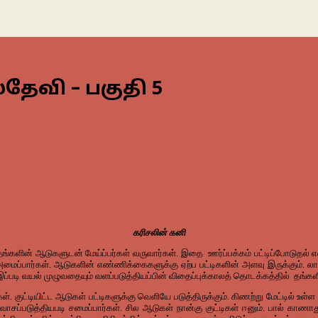
ேவி – பகுதி 5
கரிசலின்
கனி
தங்களின்
ஆடுகளுடன்
மேய்ப்பர்கள்
வருவார்கள்
.
இதை
ஊர்ப்பக்கம்
பட்டிப்போடுதல்
எ
மைப்பார்கள்
.
ஆடுகளின்
எண்ணிக்கைகளுக்கு
ஏற்ப
பட்டிகளின்
அளவு
இருக்கும்
.
லா
இப்படி
வயல்
முழுவதையும்
வளப்படுத்தியப்பின்
விதைப்புக்காலத்
தொடக்கத்தில்
தங்கள
கள்
.
குட்டியிட்ட
ஆடுகள்
பட்டிகளுக்கு
வெளியே
படுத்திருக்கும்
.
கிணற்று
மேட்டில்
உள்ள
வாசப்படுத்தியபடி
சமைப்பார்கள்
.
சில
ஆடுகள்
நான்கு
குட்டிகள்
ஈனும்
.
பால்
காணாத