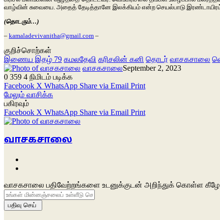
வாழ்வின்
சுவையை
.
அதைத்
தேடித்தானே
இலக்கியம்
என்ற
செயல்பாடு
இரண்டாயிரம
(தொடரும்…)
–
kamaladevivanitha@gmail.com
–
குறிச்சொற்கள்
இணைய இதழ் 79
கமலதேவி
கரிசலின் கனி
தொடர்
வாசகசாலை
வ
வாசகசாலை
September 2, 2023
0
359
4 நிமிடம் படிக்க
Facebook
X
WhatsApp
Share via Email
Print
மேலும் வாசிக்க
பகிரவும்
Facebook
X
WhatsApp
Share via Email
Print
வாசகசாலை
Website
Facebook
வாசகசாலை பதிவேற்றங்களை உடனுக்குடன் அறிந்துக் கொள்ள கீழே 
உங்கள்
மின்னஞ்சலைப்
உள்ளீடு
செய்க