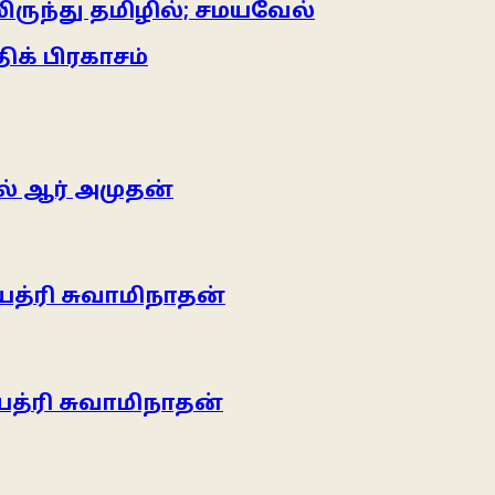
ுந்து தமிழில்; சமயவேல்
க் பிரகாசம்
் ஆர் அமுதன்
த்ரி சுவாமிநாதன்
த்ரி சுவாமிநாதன்