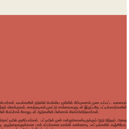
ன்பார்கள்
.
வயல்களின்
நடுவில்
மெல்லிய
மூங்கில்
சிம்புகளால்
முடையப்பட்ட
வளையும்
ந்தர்
விளக்குகள்
,
கைத்தடிகள்
,
முரட்டு
சால்வைகளுடன்
இருப்பதே
பட்டிக்காரர்களின்
ின்
மேய்ச்சல்
கோலுடன்
ஆடுகளின்
பின்னால்
கிளம்பிவிடுவார்கள்
.
தொட்டியில்
குளிப்பார்கள்
.
பட்டியின்
முன்
ஈன்றுகொண்டிருக்கும்
ஆடு
நிற்கும்
.
அதை
ு
.
குழந்தைகளுக்கான
பால்
ரப்பர்களை
வாங்கி
கண்ணாடி
பாட்டில்களில்
கஞ்சியோ
,