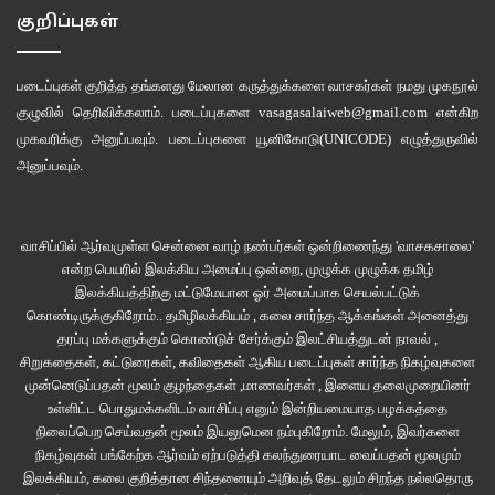
தன் படைகளுடன் உடைமரக் காட்டுக்குள் போனான். நால்வரும் நான்கு திசையில்
குறிப்புகள்
தேடத் தொடங்கினர்; உச்சி முதல் அடிவரை ஒவ்வொரு மரத்தையும் சத்தம்
காட்டாமல் சல்லடைக் கண்களால் தேடினர். சிறிய மரத்தில் கிடந்த பெரிய
படைப்புகள் குறித்த தங்களது மேலான கருத்துக்களை வாசகர்கள் நமது
முகநூல்
ஓணானைக் கண்டதும், ”எல சீக்கிரமா வாங்க. சரியான ‘மொங்கான்’ ஒண்ணு
குழுவில்
தெரிவிக்கலாம். படைப்புகளை
vasagasalaiweb@gmail.com
என்கிற
மாட்டிடுச்சி ” காத்தாடி காட்டுக்கத்து கத்தினான். பெருச்சாளி, உழுவ, சுரைக்காய்
முகவரிக்கு அனுப்பவும். படைப்புகளை
யூனிகோடு(UNICODE)
எழுத்துருவில்
மூவரும் முள் குத்தியது கூடத் தெரியாமல் துள்ளிக் குதித்து வந்து ”எங்கல”
அனுப்பவும்.
என்றனர். ”மேலபோற கொப்புக்கு கீழ ரெண்டாவது கொப்புல” என்றான் காத்தாடி.
இலைக்கும் பூவுக்குமிடையில் தலையை மறைத்து பம்மிக் கிடந்த ஓணானைப்
வாசிப்பில் ஆர்வமுள்ள சென்னை வாழ் நண்பர்கள் ஒன்றிணைந்து 'வாசகசாலை'
பார்த்ததும், ”யம்மாடி, எத்தா… பெருசு! ஒரு சட்டி தேறும் போலயே” வாயைப்
என்ற பெயரில் இலக்கிய அமைப்பு ஒன்றை, முழுக்க முழுக்க தமிழ்
பிளந்த சுரைக்காயின் வயிற்றில் ஒரு குத்துவிட்டு, “மொதல்ல கண்ணியப் போடுல.
இலக்கியத்திற்கு மட்டுமேயான ஓர் அமைப்பாக செயல்பட்டுக்
களஞ்சிறப்போவுது!”என்றான் பெருச்சாளி.
கொண்டிருக்குகிறோம்.. தமிழிலக்கியம் , கலை சார்ந்த ஆக்கங்கள் அனைத்து
தரப்பு மக்களுக்கும் கொண்டுச் சேர்க்கும் இலட்சியத்துடன் நாவல் ,
சுரைக்காய் ஓணானுக்குப் பின்புறமாய் நின்று அதன் தலைக்கு நேராய்
சிறுகதைகள், கட்டுரைகள், கவிதைகள் ஆகிய படைப்புகள் சார்ந்த நிகழ்வுகளை
முன்னெடுப்பதன் மூலம் குழந்தைகள் ,மாணவர்கள் , இளைய தலைமுறையினர்
கண்ணியை நீட்டினான். வட்ட வடிவக் கண்ணி ஓணானின் வாயில் பட்டதும் அது
உள்ளிட்ட பொதுமக்களிடம் வாசிப்பு எனும் இன்றியமையாத பழக்கத்தை
சட்டென்று தலையைத் தூக்கி கண்களை உருட்டி, கண்ணியைக் கடித்தது.
நிலைப்பெற செய்வதன் மூலம் இயலுமென நம்புகிறோம். மேலும், இவர்களை
சுரைக்காய் அசையாமல் நின்றான். பெருச்சாளி, உழுவ, காத்தாடி மூவரும்
நிகழ்வுகள் பங்கேற்க ஆர்வம் ஏற்படுத்தி கலந்துரையாட வைப்பதன் மூலமும்
கண்ணியில் தப்பித்தால் அடுத்த கணமே மண்ணில் விழுந்து அது மரணிக்க
இலக்கியம், கலை குறித்தான சிந்தனையும் அறிவுத் தேடலும் சிறந்த நல்லதொரு