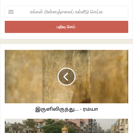
ஆனதால் பிரமுக்கிட்ட வசமாக மாட்டிக்கொண்டார். அவரின் மகன்கள்,
உங்கள்
மகள்களெல்லாம் கல்யாணம் முடிந்து வெளியூரில் செட்டிலாகிவிட்டதால்
மின்னஞ்சலைப்
பிரமுவுக்கு எல்லா பணிவிடையையும் திருச்செந்தூரார்தான் செய்வார்.
உள்ளீடு
செய்க
“யோவ், முட்டிவலித் தாங்க முடியல. அந்த தென்னமரக்குடி எண்ணெய எடுத்து
கொஞ்சம் தேச்சுவுடும்.” – கதவு நிலையில் வைத்திருந்த எண்ணெய்யை எடுத்து
வந்து பிரமுவின் முட்டியில் அழுத்தித் தேய்த்தார் திருச்செந்தூரார். பிரமு உடனே,
‘அய்யோ, அம்மா‘ வென அலறியபடி, ”இப்பும் புள்ளயப் பெத்துக்கச்
சொன்னாக்கூட சந்தோசமா பெத்துப் போட்டுருவென். ஆனா, இந்த எழவு
முட்டிவலி என்ன என்னா பாடு படுத்துது. வலியில உசுரே போவுதே”என்று
புலம்பினாள்.
பல்லி பூச்சியைப் பிடிக்க ஊர்ந்து செல்வதுபோல் தன் முட்டிக்கு மேல் ஊர்ந்து
போன திருச்செந்தூராரின் கைகளை படக்கென்று பிடித்து, ”யோவ் கையி
இருளிலிருந்து… - ரம்யா
எங்கயா போவுது?”என்றாள் பிரமு.
“நீதானட்டி சொன்ன புள்ளப் பெத்துக்கிறேன்னு”என்று மெல்லச் சிரித்தார்.