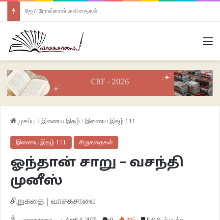
ஜே.பிரோஸ்கான் கவிதைகள்
M
முகப்பு
/
இணைய இதழ்
/
இணைய இதழ் 111
இணைய இதழ் 111
சிறுகதைகள்
ஓந்தான் சாறு – வசந்தி
முனீஸ்
சிறுகதை | வாசகசாலை