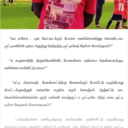
“எல ராசேசு… புறா வேட்டைக்குப் போனா எனக்கொண்ணு கொண்டால.
முட்டிவலிக்கி புறாவ அறுத்து ரெத்தத்த முட்டியிலத் தேச்சா போயிருமாம்!“
“ஏ கருணாநிதி, திருனவேலிக்கிப் போனன்னா மறக்காம தென்னமரக்குடி
எண்ணெ வாங்கிட்டு வாயா!”
“ஏட்டி அமராவதி.. மேலக்காட்டுக்கு வேலைக்குப் போயிட்டு வரும்போது
பொட்டக்குளத்துக் கரையில எருக்க எழக் கொஞ்சம் ஆஞ்சுட்டு வா.
வெளக்கெண்ணெயில சூடு பண்ணி எளஞ்சூட்டா முட்டியில அந்த எலய ஒட்டி
வச்சா வேதனக் கொறையுமாம்!”
“பார்வதியக்கா மணிமுத்தாறு கால்வாயில குளிச்சிட்டு வரும்போது
கொம்மட்டிக்கா ரெண்டு பறிச்சுட்டு வாயேன். அத தீயிலப் போட்டு நல்லா வாட்டி