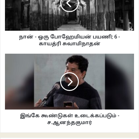
நாட்டுலதான் கொரோனா அதிகமா பரவுதாமே? நீ ரொம்ப சூதானமா இருடா.’
பக்கத்து வீட்டு மணி அக்கா பேசிட்டு இருக்கப்ப அப்பாயி அழுவுற சத்தம்
கேட்டுட்டே இருந்தது. ‘சரிக்கா, நான் அப்பறம் பேசுறேன்’னு சொல்லிட்டு போன
கட் பண்ணிட்டேன். அப்பாயி அழுவுறத என்னால தாங்கிக்க முடியல. இந்த உசுரு
நான் - ஒரு போஹேமியன் பயணி; 6 -
உனக்காகத்தான் ஊசலாடிட்டு கிடக்குது சாமின்னு என் காதுல விழுந்த கடைசி
காயத்ரி சுவாமிநாதன்
வார்த்தை. அந்த தழுதழுத்த குரல்ல அப்பாயி உடம்பும் மனசும் தளர்ந்து, தள்ளாடி
தவிக்கிறது நல்லா தெரிஞ்சது. கடைசி காலத்துல அப்பாயிய கவனிக்க வேண்டிய
கடமை, கவலை என்னை வாட்டி எடுக்குது. கள்ளங்கபடம் துளியும் இல்லாத என்
அப்பாயி காலமெல்லாம் கூலிக்கு மாரடிச்சது எனக்காகத்தான். எந்த காடு
கரையில கூலிக்கு மாரடிச்சதோ அதே இடத்துல அப்பாயி பேர்ல ஒரு சென்ட்
நிலமாவது சொந்தமா வாங்கனும்னு வெறி. ஒரு வழியா காசு சேத்துட்டேன். ஆனா,
ஊருக்கு போக வழியில்லாம மாட்டிகிட்டேன். ஊருக்கு போற நேரத்துல
கொரோனா வந்துருச்சு. இன்னைக்கி, நாளைக்குனு ரெண்டு வருஷம் ஓடிருச்சு,
கொரோனா அலை ஓயல.
இங்கே கூண்டுகள் உடைக்கப்படும் -
ச.ஆனந்தகுமார்
சிறப்பு விமானங்கள் இயங்கத் தொடங்கியது. பல போராட்டத்துக்கு பிறகு கத்தார்
தலைநகரம் தோஹா சர்வதேச விமான நிலையத்திலிருந்து திருச்சி சர்வதேச