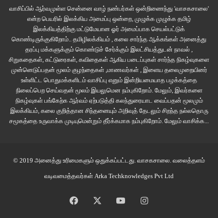
வாசிப்பில் ஆர்வமுள்ள சென்னை வாழ் நண்பர்கள் ஒன்றிணைந்து 'வாசகசாலை'
உயரத்துக்கு மணல் புயல் வீசுறத பலமுறை பாத்து பயந்திருக்கேன். இப்ப துளிகூட
என்ற பெயரில் இலக்கிய அமைப்பு ஒன்றை, முழுக்க முழுக்க தமிழ்
பயமில்ல, வா என்ன வாரிட்டு போ. இடி, மழை, பூகம்பம், பாம்பு எல்லாத்தையும்
இலக்கியத்திற்கு மட்டுமேயான ஓர் அமைப்பாக செயல்பட்டுக்
வம்புக்கு இழுத்தேன். இயற்கையும் லாக்டவுனில் கிடந்தது.
கொண்டிருக்குகிறோம்.. தமிழிலக்கியம் , கலை சார்ந்த ஆக்கங்கள் அனைத்து
தரப்பு மக்களுக்கும் கொண்டுச் சேர்க்கும் இலட்சியத்துடன் நாவல் ,
சிறுகதைகள், கட்டுரைகள், கவிதைகள் ஆகிய படைப்புகள் சார்ந்த நிகழ்வுகளை
மூணு வருஷத்துக்கு முன்னாடி ஊருக்கு போயிருந்தப்ப அப்பாயி கையால வச்ச
முன்னெடுப்பதன் மூலம் குழந்தைகள் ,மாணவர்கள் , இளைய தலைமுறையினர்
கருவாடு குழம்ப மூக்கு முட்டத் திண்ணுட்டு நடுவூட்ல படுத்துட்டு கதை விட்டேன்.
உள்ளிட்ட பொதுமக்களிடம் வாசிப்பு எனும் இன்றியமையாத பழக்கத்தை
பேரீச்சம்பழம் எல்லாம் சும்மா ரோட்டுல கொட்டிக் கிடக்கும், பொறுக்கித் திண்ண
நிலைப்பெற செய்வதன் மூலம் இயலுமென நம்புகிறோம். மேலும், இவர்களை
ஒரு நாதி இருக்காது. பொரி வாங்குற காசுல பெட்ரோல் வாங்கலாம். இருபத்தி
நிகழ்வுகள் பங்கேற்க ஆர்வம் ஏற்படுத்தி கலந்துரையாட வைப்பதன் மூலமும்
இலக்கியம், கலை குறித்தான சிந்தனையும் அறிவுத் தேடலும் சிறந்த நல்லதொரு
நாலு மணி நேரமும் ஏசி, இன்டர்நெட் அது இதுனு சும்ம அளந்து விட்டேன்
சமூகத்தை உருவாக்க முடியுமென்றும் தீர்க்கமாக நம்புகிறோம்.
மேலும் வாசிக்க...
வெளிநாட்டுல வேலை செய்யிற முக்கவாசி பேர் உருட்டுற உருட்ட நம்பி ஏமாந்த
நான்.
© 2019 அனைத்து உரிமைகளும் ஒதுக்கப்பட்டது.
வாசகசாலை
. வலைத்தளம்
மனுச மக்க கால்ல றெக்க கட்டிட்டு பறப்பாங்க, பாரு கார், பஸ் தோத்துப்
போயிரும்னு சொல்லிட்டு இருக்கும்போதே, ‘கழிச்சல்ல போவ, பாடையில போவ,
வடிவமைத்தவர்கள்
Arka Techknowledges Pvt Ltd
கால்ல றெக்க கட்டிட்டு அப்புடி எங்க போவுது பயசி றுக்கி? சுடுகாடு ரொம்ப
Facebook
X
YouTube
Instagram
தூரமா? மனுச மக்கள சொல்லி குத்தமில்ல காலம் கலிகாலமா போச்சு, உலகம்
கெட்டுப்போச்சு இந்த கடவுளுக்கு கண்ணு இல்ல, காது இல்ல’ன்னு அப்பாயி