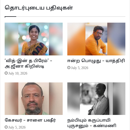
விமான நிலையத்திற்கு டிக்கெட் கிடைச்சிருச்சி. திருச்சியிலிருந்து என் சொந்த
தொடர்புடைய பதிவுகள்
ஊரான பூவை கிராமத்துக்கு போக ரெண்டு மணி நேரம். அடைக்கலம் கொடுத்த
பூவை கிராமம் சொந்த ஊர் அடையாளமும் கொடுத்துருச்சி. மூணு வருஷத்துக்கு
அப்பறம் ஊருக்கு போப்போறேன். பயணம் செய்ற 24 மணி நேரத்துக்கு முன்னாடி
கொரோனா டெஸ்ட் எடுக்கனும், ரிசல்ட் நெகட்டிவா இருக்கனும், வேக்சின்
ரெண்டு டோசு போட்டிருக்கனும் அப்பதான் ஏர்போர்ட்ல நுழைய முடியும். நான்
ஏற்கனவே வேக்சின் ரெண்டு டோசு போட்டுட்டேன். காலையில நாலு மணிக்கு
கொரோனா டெஸ்ட்க்கு சாம்பிளும் கொடுத்துட்டேன். ரிசல்ட் வாங்குறதுக்காக
‘வித்-இன் த பிரேம்’ –
ஈன்ற பொழுது – யாத்திரி
மெட் கத்தார் மெடிக்கல் சென்டரில் இப்பக் காத்திருக்கேன். என்ன மாதிரி பல
அ.ஜீனா கிறிஸ்டி
July 5, 2026
வருசமா ஊருக்கு போகமுடியாத வேதனையில பல நாட்டு தொழிலாளர்களும்
July 10, 2026
காத்திருந்தாங்க. அப்பா, அம்மா, மனைவி, பிள்ளைகள், நண்பர்கள் மற்றும்
உறவுகளை கொரோனாவுக்கு பலி கொடுத்த பலரும் அங்க இருந்தோம். டெஸ்ட்
எடுக்க, ரிசல்ட் வாங்கனு இங்க வந்து போற எல்லார் முகத்திலும் பாசிடிவ் பயம்,
பீதி. இந்த வருஷத்துல மட்டும் எங்க கம்பெனியில வேலை செஞ்ச எட்டு பேர்
கொரோனால இறந்து போயிட்டாங்க அவங்க சடலத்தை இங்கயே
புதைச்சிட்டாங்க. நாளைக்கி இந்நேரம் நான் ஊர்ல இருக்கனும். நீ கொள்ளி
கேசவர் – சாளை பஷீர்
நம்பியும் கருப்பாயி
போட்டாதான் இந்த கட்டை வேகும் இல்லன்னா நாய் நரி, காக்கா கழுகு திங்கும்னு
புருசனும் – கண்மணி
July 5, 2026