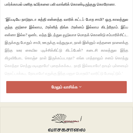
பார்க்காமல் மனித உயிர்களை பலி வாங்கிக் கொண்டிருந்தது கொரோனா.
‘இப்படியே நாடுநாடா சுத்தி என்னத்த வாரிக் கட்டப் போற சாமி? ஒரு காலத்துல
குந்த குடுசை இல்லாம, அள்ளித் திங்க அன்னம் இல்லாம கிடந்தோம். இப்ப
என்னா இல்ல? ஒண்ட வந்த இடத்துல வூடுவாச மொதக் கொண்டு சம்பாரிச்சிட்ட.
இருக்கது போதும் சாமி, ஊருக்கு வந்துருயா, நான் இன்னும் எத்தனை நாளைக்கு
இந்த உசுர கையில புடிச்சிக்கிட்டு கிடப்பேன்? கடைசி காலத்துல இந்த
கிழவியோட கொஞ்ச நாள் இருக்கப்படாதா? எங்க பாத்தாலும் சனம் கொத்து
கொத்தா செத்து மடியுதாமே! புதைக்கக்கூட நாதி இல்லயாமே! தாயும் புள்ளையும்
தொட்டாக்கூட நோயாமே! எதுக்கு இந்த மனுச பொறவி? வாரிட்டு போவுட்டும்.’
மேலும் வாசிக்க
‘இப்புடி புலம்பாதனு நான் உனக்கு எத்தனை வாட்டி சொல்லுறது? வீடுவாச
இருந்தா போதுமா? நான் என்ன இங்க சுகபோகம் அனுபவச்சிட்டா இருக்கேன்?
உன்ன விட்டுட்டு நான் படுறபாடு எனக்குதான் தெரியும்..’
‘சரி சாமி, நீ அழுவாதயா, நெஞ்சு வெடிக்கிற மாதிரி இருக்கு..’
வாசகசாலை