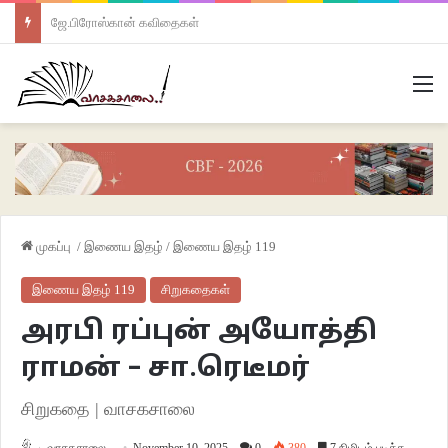
ஜே.பிரோஸ்கான் கவிதைகள்
M
முகப்பு
/
இணைய இதழ்
/
இணைய இதழ் 119
இணைய இதழ் 119
சிறுகதைகள்
அரபி ரப்புன் அயோத்தி
ராமன் – சா.ரெடீமர்
சிறுகதை | வாசகசாலை