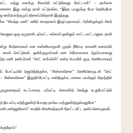
்கட்ட வந்து எனக்கு கோயில் கட்டுங்கனு கேட்டான்” – நாக்கை
ண்ணனா இது என்று நான் மட்டுமல்ல, “இந்த பயலுக்கு பேச தெரியுமோ
ு ஊர்மொத்தமும் திகைப்பில்தான் இருந்தது.
 “சிவந்த மண்” ணில் மைதானம் இருப்பதாகவும். அங்கிருக்கும் சிலர்
வனுவ ஒரு டீமுதான், நம்மட்ட எல்லாம் ஒன்னும் காட்டமாட்டானுவ. நான்
ஒன்று மேற்காகவும் என கன்னியாகுமரி முதல் நீரோடி காலனி வரையில்
ு மைக் செட்டுகள், ஒலிக்குழாய்கள் என அமோகமாக ஆரம்பமானது
்த மண் நண்பர்கள் “ரெட் ராக்கர்ஸ்” என்ற பெயரில் ஒரு அணியாகவும்
ப் போட்டியில் ஜெயித்திருக்க, “சின்னவிளை” அணியினருடன் “ரெட்
– சின்னவிளை” இறுதிப்போட்டி என்றிருக்க, மாலை மயங்கும் நேரத்தில்
ுழுவதையும் கடப்பாறை, மம்மட்டி கொண்டு பிளந்து கூறுபோட்டுக்
்டு நீவ கப்பு எடுத்துண்டு போறத நாங்க பாத்துண்டுருக்கனுமோ”
காலி பண்ணுவோம்” காதில் கிசுகிசுத்தான் நோட்டமிட்ட நண்பனொருவன்.
ூக்குதோம்”