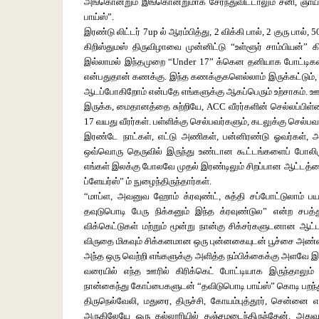
அங்கொன்றும் இங்கொன்றுமாக சேர்ந்துவிட்டாலும் சனி, ஞாயிற
பாய்ஸ்”.
இரண்டு லிட்டர் 7up ல் ஆரம்பித்து, 2 விக்கி பால், 2 குரு பால்
கிறிஸ்துமஸ் திருவிழாவை முன்னிட்டு “உள்ளூர் சாம்பியன்
இல்லாமல் இந்தமுறை “Under 17” க்கென தனியாக போட்டிகள் நட
என்பதுதான் கணக்கு. இந்த கணக்குகளெல்லாம் இருக்கட்டும்,
ஆடப்போகிறோம் என்பதே எங்களுக்கு ஆகப்பெரும் உற்சாகம். ஊ
இருக்க, மைதானத்தை சுற்றியே, ACC வீரர்களின் செல்லப்பிள்
17 வயது வீரர்கள். பள்ளிக்கு செல்பவர்களும், கடலுக்கு செல்ப
இரண்டே நாட்கள், எட்டு அணிகள், பன்னிரண்டு ஓவர்கள்,
ஒவ்வொரு தெருவில் இருந்து உண்டான கூட்டங்களைப் போலிரு
எங்கள் இலக்கு போலவே முதல் இரண்டிலும் சிறப்பான ஆட்டத்தை 
ப்ளேயர்ஸ்” ம் நுழைந்திருந்தார்கள்.
“மாப்ள, அவனுவ ஹோம் க்ரவுண்ட், சுத்தி சப்போட்டுலாம் பயங
தவுடுபொடி பேரு நிக்கனும் இந்த க்ரவுண்டுல” என்ற சபத
விக்கெட்டுகள் மற்றும் மூன்று நான்கு சிக்சர்களுடனான ஆ
விருதை மிகவும் சிக்கனமான ஒரு புன்னகையுடன் பூச்சை அண்ண
அந்த ஒரு வெற்றி எங்களுக்கு அளித்த நம்பிக்கைக்கு அளவே இல
வரையில் எந்த ஊரில் கிரிக்கெட் போட்டியாக இருந்தாலும
நான்கைந்து கோப்பைகளுடன் “தவிடுபொடி பாய்ஸ்” கொடி பறந்து கொ
திருநெல்வேலி, மதுரை, திருச்சி, கோயம்புத்தூர், சென்னை
அருகிலேயே ஒரு கல்லூரியில் தஞ்சமடைந்திருந்தேன். அதுவர