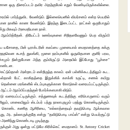
ான ஒரு திரைப்படம் தவிர அதற்குமேல் எதும் வேண்டியிருக்கவில்லை.
ரையில் பார்த்துவிட வேண்டும். இல்லையெனில் விமர்சனம் என்ற பெயரில்
யான நாளில் காண வேண்டும். இதற்கு இடைப்பட்ட நாட்கள் ஒருபோதும்
ன்று மிகவும் அமைதியான நாள்.
ஆரம்பித்தேன். தியேட்டர் உணர்வுகளை சிறிதளவேணும் பெற விரும்பி
்கிய யசோதை, பின் டிராக்டரின் கலப்பை முனையால் மைதானத்தை சுக்கு
றநறவென கூசத் துவங்கி, மூளை நரம்புகளில் ஒருவிதமான குளிர் பரவ,
்சமும் நின்றுபோன அந்த கும்மிருட்டு அறையில் இப்போது “பூச்சை”
 கொண்டன.
ெட்டும்தான் அன்றாடம் என்றிருந்த காலம். ஏன் பள்ளிக்கூடத்திலும் கூட.
கள்தான் பேட். காகிதத்தை இறுக்கிக் கசக்கி உருட்டி, சணல் கயிறு
க்கும் தென்னை மரங்களில் ஸ்டம்புகளுக்கான கோடுகள் வரையப்பட்டிருக்கும்.
ம் ஆரம்பிப்பதற்குள் போர்க்களமாகி விடும்.
ோடு வரையப்பட்டிருக்கும். சத்துணவுக் கூடத்திற்கு எரிபொருளாய் வரும்
மாலையிலும் ஸ்டம்பர் பந்து நாலாபுறமும் பறந்து கொண்டிருக்கும்.
 கொண்ட கணித ஆசிரியை, “எல்லாத்தையும் தவுடுபொடி ஆக்கவால
ித்து, அட நல்லாருக்குதே என்று “தவிடுபொடி பாய்ஸ்” என்று பெயர்சூட்டு
ும் அணிந்து கொண்டாடி முடிந்தது.
ருக்குள் அது ஒன்று மட்டுமே கிரிக்கெட் மைதானம். St. Antony Cricket