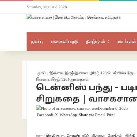
Saturday, August 8 2026
முகப்பு
எங்களைப் பற்றி
நிகழ்வுகள்
படைப்புகள்
முகப்பு
/
இணைய இதழ்
/
இணைய இதழ் 120
/
டென்னிஸ் பந்து –
இணைய இதழ் 120
சிறுகதைகள்
டென்னிஸ் பந்து – பட
சிறுகதை | வாசகசா
வாசகசாலை
December 6, 2025
Facebook
X
WhatsApp
Share via Email
Print
வார இறுதியைக் கொண்டாடும் விதமாக போத்தல் விஸ்கி,