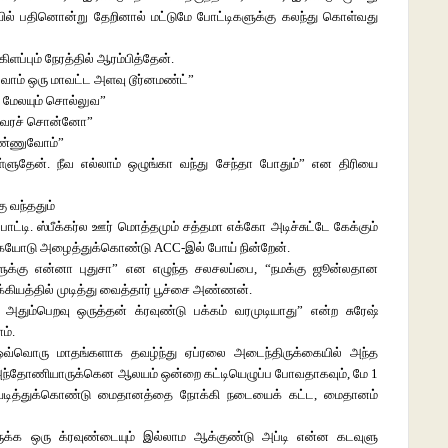
ில் பதினொன்று தேறினால் மட்டுமே போட்டிகளுக்கு கலந்து கொள்வது
ப்பும் நேரத்தில் ஆரம்பித்தேன்.
துவோம் ஒரு மாவட்ட அளவு டூர்னமண்ட்”
ு மேலயும் சொல்லுவ”
டா வரச் சொன்னோ”
் பண்ணுவோம்”
்ளுதேன். நீவ எல்லாம் ஒழுங்கா வந்து சேந்தா போதும்” என திரியை
ு வந்ததும்
ட்டி. ஸ்பீக்கர்ல ஊர் மொத்தமும் சத்தமா எக்கோ அடிச்சுட்டே கேக்கும்
 கையோடு அழைத்துக்கொண்டு ACC-இல் போய் நின்றேன்.
ளுக்கு என்னா புதுசா” என எழுந்த சலசலப்பை, “நமக்கு ஜூன்லதான
கியத்தில் முடித்து வைத்தார் பூச்சை அண்ணன்.
அதும்பெறவு ஒருத்தன் க்ரவுண்டு பக்கம் வரமுடியாது” என்ற சுரேஷ்
ம்.
 ஒவ்வொரு மாதங்களாக தவழ்ந்து ஏப்ரலை அடைந்திருக்கையில் அந்த
 அந்தோணியாருக்கென ஆலயம் ஒன்றை கட்டியெழுப்ப போவதாகவும், மே 1
 பதறியடித்துக்கொண்டு மைதானத்தை நோக்கி நடையைக் கட்ட, மைதானம்
ுக்க ஒரு க்ரவுண்டையும் இல்லாம ஆக்குண்டு அப்டி என்ன கடவுளு