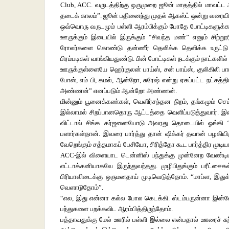
Club, ACC. வருடத்திற்கு ஒருமுறை ஜூன் மாதத்தில் மாவட்ட அ
தடைக் காலம்”. ஜூன் பதினைந்து முதல் ஆகஸ்ட் ஒன்று வரையில
ஒவ்வொரு வருடமும் பள்ளி ஆரம்பிக்கும் போதே போட்டிகளுக்கான
ஊருக்கும் இடையில் இருக்கும் “சிவந்த மண்” எனும் சிற்றூர
ரோலர்களை கொண்டு தன்ணீர் தெளிக்க தெளிக்க உருட்டு 
பிரம்படிகள் வாங்கியதுண்டு. பின் போட்டிகள் நடக்கும் நாட்களில் 
ஊருக்குள்ளையே ஹெர்குலன் பாய்ஸ், சன் பாய்ஸ், குலிகிலி பா
போஸ், எம் பி, கமல், ஆன்றோ, சுரேஷ் என்று ஏகப்பட்ட நட்சத்தி
அண்ணன்” எனப்படும் ஆன்றோ அண்ணன்.
மின்னும் பூனைக்கண்கள், வெளிர்சந்தன நிறம், தங்கமும் செம்பு
இல்லாமல் சிறப்பானதொரு ஆட்டத்தை வெளிப்படுத்துவார். இவ
விட்டால் சிங்க கர்ஜனையோடு அவரது தொடையில் ஓங்கி ‘பளா
பளார்கள்தான். இவரை பார்த்து தான் ஷிக்கர் தவான் பழகிய
வேறெங்கும் சத்தமாகப் பேசியோ, சிரித்தோ கூட பார்த்திர மு
ACC-இல் விளையாட டென்னிஸ் பந்துக்கு முன்னேற வேண்டியிர
எட்டாக்கனியாகவே இருந்துவந்தது. முழிபிதுங்கும் பரீட்சை
பிரியாவிடைக்கு ஒருமனதாய் முடிவெடுத்தோம். “மாப்ள, இது
வெளாடுதோம்”.
“எல, இது என்னா கல்ல போல கெடக்கி. ஸ்டம்பருன்னா இன்ன
பந்துகளை பறக்கவிட ஆரம்பித்திருந்தோம்.
பத்தாவதுக்கு மேல் ஊரில் பள்ளி இல்லை என்பதால் ஊரைச் சுற்