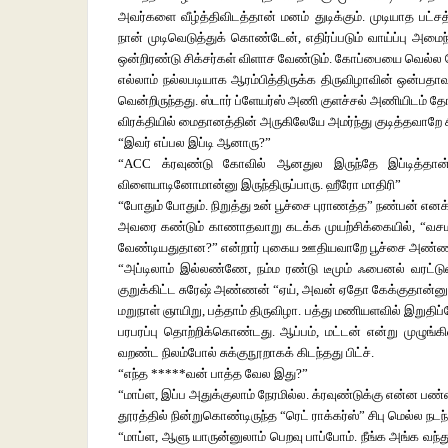
அவர்களை வீழ்த்திவிடத்தான் மனம் துடிக்கும். முடியாத பட்
நான் முடிவெடுத்துக் கொண்டேன், எதிர்ப்படும் வாய்ப்பு அமை
ஒன்றிரண்டு சிக்சர்கள் விளாச வேண்டும். கோப்பையை வெல்ல 
எல்லாம் நல்லபடியாக ஆரம்பித்திருக்க திருவிழாவின் ஒன்ப
வென்றிருந்தது. ஸ்டார் ப்ளேயர்ஸ் அணி குளச்சல் அணியிடம் தோ
விரக்தியில் மைதானத்தின் அருகிலேயே அமர்ந்து குடித்தவாறே
“இவர் எப்பல இப்டி ஆனாரு?”
“ACC க்ரவுண்டு கோவில் ஆனதுல இருந்தே இப்டித்தான
விளையாடினோமான்னு இருந்திருப்பாரு. ஹீரோ மாதிரி”
“போதும் போதும். நிறுத்து உன் பூச்சை புராணத்த” நண்பன் எனக
அவரை கண்டும் காணாதவாறு கடக்க முயற்சிக்கையில், “வசமா
வேண்டியதுதான?” என்றார் புகைய ஊதியவாறே பூச்சை அண்ண
“அப்டிலாம் இல்லண்ணே, நம்ம ரண்டு டீமும் ஃபைனல் வரட்டுன
குறுக்கிட்ட சுரேஷ் அண்ணன் “ஏய், அவன் ஏதோ கேக்குதான்னு நீ 
மறுநாள் ஞாயிறு, பத்தாம் திருவிழா. பத்து மணியளவில் இறுதி
பரபரப்பு தொற்றிக்கொண்டது. ஆப்பம், மட்டன் என்று முழுங்க
வறண்ட நிலம்போல் சுக்குநூறாகக் கிடந்தது பிட்ச்.
“எந்த *****வன் பாத்த வேல இது?”
“மாப்ள, இப்ப அதுக்குலாம் நேரமில்ல. க்ரவுண்டுக்கு என்ன ப
தூரத்தில் நின்றுகொண்டிருந்த “ரெட் ராக்கர்ஸ்” சிபு மெல்ல நடந
“மாப்ள, ஆளு யாருன்னுலாம் பெறவு பாப்போம். நீங்க அங்க வந்