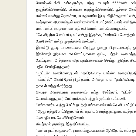
வேண்டிகிடக்கி உன்வளுக்கு. எந்த கடவுள் ****வன் உங
துருத்திக்கொண்டு, பற்களை கடித்துக்கொண்டு, பூச்சை அ
என்னவோன்னு நெனச்சா, ஃபாதரையே இப்டி கிழிச்சுதான்” என்ற
அத்தனை ஆசையிலும் மண்ணள்ளிப் போட்டுவிட்டனர் என்றிருக்க
என் நண்பர்கள்தான் எனவும் கூறினான் நண்பணொருவன்.
“வெளியூர்ல போய் எப்டில” என்று இழுக்க, “ஊர்லயே மொத்தம் அ
பேசுதேன்” என்று முடித்தான் நண்பன்.
இரண்டு குட்டி யானைகளை பிடித்து ஒன்று கிழக்காகவும், 
இரவோடு இரவாக சுவரொட்டிகளை ஒட்டி, பந்தல் அமைத்த
போட்டிகள். அத்தனை வித உதவிகளையும் செய்து குடுத்த சிவந
பதிவு செய்திருந்தனர்.
“முட்டம்” அணியினருடன் “தவிடுபொடி பாய்ஸ்” அரையிறுதி
ராக்கர்ஸ்” அணி தோற்றிருந்தனர். அடுத்த நாள் “தவிடுபொடி 
தகவல் வந்து சேர்ந்தது.
அவரச அவசரமாக மைதானம் வந்து சேர்ந்தால் “பிட்ச்” ம
கொண்டிருந்தனர் ரெட் ராக்கர்ஸ் மற்றும் முட்டம் கூட்டணி.
“எங்க ஊர்ல வந்து மேட்ச் நடத்தி எங்கள எல்லாம் வெளிய உட்டுட
“ஆளு சுத்துபோட்டுனுதான் க்ரவுண்ட கொத்துதானுவ, எடத்த 
அமைதியாக வெளியேறினோம்.
விடிந்தால் ஞாயிறு. இறுதிப்போட்டி.
“என்ன நடந்தாலும் சரி, நாளைக்கு ஃபைனல் ஆடுதோம். கப்ப த