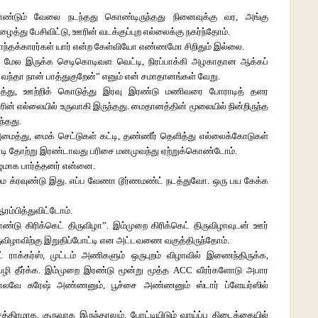
ம் தோண்டும் வேலை நடந்தது கொண்டிருந்தது நினைவுக்கு வர, அங்கு
ைத்து பேசிவிட்டு, ஊரின் வடக்குப்புற எல்லைக்கு நகர்ந்தோம்.
சொந்தக்காரர்கள் யார் என்ற கேள்வியோ எண்ணமோ சிறிதும் இல்லை.
மேல இருக்க செடிகொடிவள வெட்டி, நிரப்பாக்கி அழகாதான ஆக்கப்
வந்தா நான் பாத்துகுறேன்” எனும் என் சமாதானங்கள் வேறு.
ித்து, ஊற்றிக் கொடுத்து இரவு இரண்டு மணிவரை போராடித் தளர
ின் எல்லையில் உருவாகி இருந்தது. மைதானத்தின் மூலையில் நின்றிருந்த
்தது.
மைத்து, மைக் செட்டுகள் கட்டி, தண்ணீர் தெளித்து எல்லைக்கோடுகள்
ளையாடி தோற்று இரண்டாவது பரிசை மனமுவந்து ஏற்றுக்கொண்டோம்.
ீழுமாக பார்த்தனர் என்னை.
்ம க்ரவுண்டு இது. எப்ப வேணா டூர்ணமண்ட் நடத்துவோ. ஒரு பய கேக்க
ம்பித்துவிட்டோம்.
டு கிரிக்கெட் திருவிழா”. இம்முறை கிரிக்கெட் திருவிழாவுடன் ஊர்
ுவிழாவிற்கு இறுதிப்போட்டி என அட்டவணை வகுத்திருந்தோம்.
் ராக்கர்ஸ், முட்டம் அணிகளும் ஒருபுறம் விழாவில் இணைந்திருக்க,
ு பழி தீர்க்க. இம்முறை இரண்டு மூன்று மூத்த ACC வீரர்களோடு அபார
ோலவே சுரேஷ் அண்ணனும், பூச்சை அண்ணனும் ஸ்டார் ப்ளேயர்ஸில்
த்திரமாக, குருவாக இருந்தாலும், போட்டியிடும் வாய்ப்பு கிடைக்கையில்