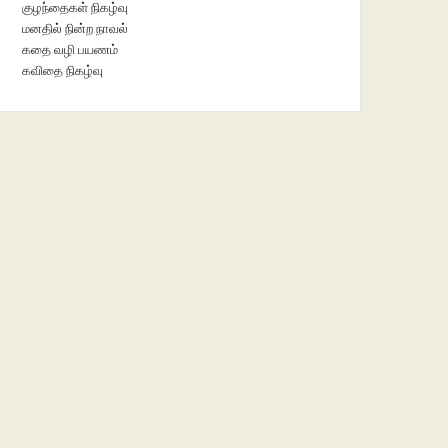
குழந்தைகள் நிகழ்வு
மனதில் நின்ற நாவல்
கதை வழி பயணம்
கவிதை நிகழ்வு