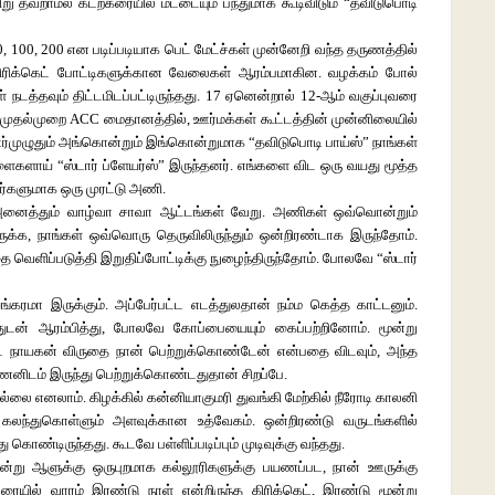
ு தவறாமல் கடற்கரையில் மட்டையும் பந்துமாக கூடிவிடும் “தவிடுபொடி
, 50, 100, 200 என படிப்படியாக பெட் மேட்ச்கள் முன்னேறி வந்த தருணத்தில்
” கிரிக்கெட் போட்டிகளுக்கான வேலைகள் ஆரம்பமாகின. வழக்கம் போல்
த்தவும் திட்டமிடப்பட்டிருந்தது. 17 ஏனென்றால் 12-ஆம் வகுப்புவரை
 முதல்முறை ACC மைதானத்தில், ஊர்மக்கள் கூட்டத்தின் முன்னிலையில்
ர்முழுதும் அங்கொன்றும் இங்கொன்றுமாக “தவிடுபொடி பாய்ஸ்” நாங்கள்
ளைகளாய் “ஸ்டார் ப்ளேயர்ஸ்” இருந்தனர். எங்களை விட ஒரு வயது மூத்த
வர்களுமாக ஒரு முரட்டு அணி.
 அனைத்தும் வாழ்வா சாவா ஆட்டங்கள் வேறு. அணிகள் ஒவ்வொன்றும்
க்க, நாங்கள் ஒவ்வொரு தெருவிலிருந்தும் ஒன்றிரண்டாக இருந்தோம்.
வெளிப்படுத்தி இறுதிப்போட்டிக்கு நுழைந்திருந்தோம். போலவே “ஸ்டார்
்கரமா இருக்கும். அப்பேர்பட்ட எடத்துலதான் நம்ம கெத்த காட்டனும்.
்துடன் ஆரம்பித்து, போலவே கோப்பையையும் கைப்பற்றினோம். மூன்று
ட்ட நாயகன் விருதை நான் பெற்றுக்கொண்டேன் என்பதை விடவும், அந்த
னிடம் இருந்து பெற்றுக்கொண்டதுதான் சிறப்பே.
்லை எனலாம். கிழக்கில் கன்னியாகுமரி துவங்கி மேற்கில் நீரோடி காலனி
் கலந்துகொள்ளும் அளவுக்கான உத்வேகம். ஒன்றிரண்டு வருடங்களில்
ண்டிருந்தது. கூடவே பள்ளிப்படிப்பும் முடிவுக்கு வந்தது.
 என்று ஆளுக்கு ஒருபுறமாக கல்லூரிகளுக்கு பயணப்பட, நான் ஊருக்கு
ையில் வாரம் இரண்டு நாள் என்றிருந்த கிரிக்கெட், இரண்டு மூன்று