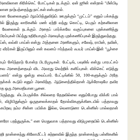
ளவிலான கிரிக்கெட் போட்டிகள் நடக்கும். ஏன் ஜூன் என்றால் “மீன்பிடி
ான நாற்பத்தைந்து நாட்கள் என்பதால்.
 வேலைகளும் ஆரம்பித்துவிடும். ஊருக்கும் “முட்டம்” எனும் பக்கத்து
ில் இருந்து லாரிகளில் மண் ஏற்றி வந்து கொட்டி, பெரும் கற்களிலான
வேலைகள் நடக்கும். அதைப் பார்க்கவே வகுப்புகளை புறக்கணித்து
பிரம்புகள் பிய்ந்து உதிரியாகும் அளவுக்கு புறக்கணிப்புகள் இருந்துவந்தது.
ய்ஸ், லவ்லி பாய்ஸ் என்று அத்தனை அணிகளும், சலேஷ், ராபின், நவின்,
ர வீரர்கள் இருப்பினும் என் கவனம் ஈர்த்தவர் ஃபயர் பாய்ஸ்-இன் “பூச்சை
ம் சேர்ந்தாற் போன்ற பிடரிமுடிகள். பேட்டிங், பவுலிங் என்று பாரபட்சம்
ை அனைத்தையும் விட அவரது வெற்றிக் களிப்புகள். விக்கெட் எடுத்து
ர்’ என்று ஒன்று வைப்பார். பேட்டிங்கில் 50, 100-களுக்கும் அதே
ிருக்கக் கூடும் எனும் அளவிற்கு. ஆடுகளத்தில்தான் ஆக்ரோஷமே தவிர
டியாத ஒரு அமைதியான பூனை.
ுந்தது. ஸ்டம்பருக்கே சில்லறை தேறவில்லை எனும்போது விக்கி பால்
கள், விழிபிதுங்கும் ஒருதலைக்காதல் தோல்விகளுக்கிடையில் பத்தாவது
க்கபிறவு நம்ம சின்ன பயிக்க இல்ல, வெளாடுனா டென்னிஸ் பால்லதான்
ேரோ பறந்துருக்கூ” என மெதுவாக பத்தாவது விடுமுறையில் டென்னிஸ்
றி நான்கைந்து கிலோமீட்டர் சுற்றளவில் இருந்த நான்கைந்து பள்ளிகளில்