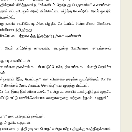
சத்தில்தான் சிரித்தவாறே, “உங்களிடம் தோற்பது பெருமையே” வசனங்கள்.
ந்தால் எப்படியேனும் அவர் விக்கெட்டை வீழ்த்த வேண்டும், அவர் ஓவரில்
வேண்டும்.
தாவது நாளில் தவிடுபொடி அரையிறுதிப் போட்டியில் சின்னவிளை அணியை
ல்வியடைந்திருந்தது.
 சிகரெட்டை பற்றவைத்து இழுத்தார் பூச்சை அண்ணன்.
். அவர் பாட்டுக்கு காலையில கடலுக்கு போனோமா, சாயங்காலம்
்கு கடிவாளமிட்டான்.
 எங்கள குளச்சல் கூட போட்டுட்டோமே, நீவ எங்க கூட மோதி ஜெயிச்ச
ன்.
்னுதான் இப்டி போட்டது” என விளக்கம் குடுக்க முயற்சிக்கும் போதே
விளக்கம் வேற, கெளம்பு கெளம்பு” என முடித்து விட்டார்.
ப்போட்டி, இரவு இன்னிசை கச்சேரி என்று காலையில் கண்முழித்தல் முதலே
ிவிட்டு எட்டு மணிக்கெல்லாம் மைதானத்தை வந்தடைந்தால். உழுதுவிட்ட
ண்ண?” என மறித்தான் நண்பன்.
்து அருகில் வந்தான்.
து ஃபைனல நடத்தி முடிங்க மொத” என்றவாறே பதிலுக்கு காத்திருக்காமல்