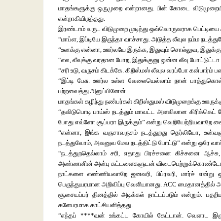
மாதங்களுக்கு ஒருமுறை என்றானது. பின் கோடை விடுமுறைய
என்றாகியிருந்தது.
இரண்டாம் வருட விடுமுறை முடிந்து ஒவ்வொருவராக பெட்டியை கிள
“மாப்ள, இப்டியே இருந்தா வாச்சாது. அடுத்த லீவுல நம்ம நடத்
“உனக்கு என்னா, ஊர்லயே இருக்க, இதுவும் சொல்லுவ, இதுக்க
“எல, லீவுக்கு வரதான போற, இதுக்குனு ஒன்ன லீவு போட்டுட்
“சரி உடு, வருசம் கிடக்கே. கிறிஸ்மஸ் லீவுல வரப்போ கன்பார்ம
“இப்டி பேசு. ஊர்ல உள்ள வேலையெல்லாம் நான் பாத்துகொள
பற்றவைத்து அனுப்பினேன்.
மாதங்கள் கழிந்து நண்பர்கள் கிறிஸ்துமஸ் விடுமுறைக்கு ஊருக்க
“தவிடுபொடி பாய்ஸ் நடத்தும் மாவட்ட அளவிலான கிரிக்கெட் போ
போது எவ்ளோ சூப்பரா இருக்கும்” என்று வெறியேற்றியவாறே
“என்னா, இங்க வருசாவருசம் நடத்துறது தெர்லியோ, உன்வ
நடத்துவோம், அவனுவ மேல நடத்திட்டு போட்டு” என்று ஒரே வாக்
“நடத்துறதெல்லாம் சரி, எதாது பிரச்சனை கிச்சனை ஆச்சு, 
அண்ணனின் அன்பு கட்டளைகளுடன் விடைபெற்றுக்கொண்டோ
நாட்களை எண்ணியவாறே ஜனவரி, பிப்ரவரி, மார்ச் என்று
பெருந்துயரமான அறிவிப்பு வெளியானது. ACC மைதானத்தில்
சூசையப்பர் தினத்தில் அடிக்கல் நாட்டப்படும் என்றும்.
களேபரமாக காட்சியளித்தது.
“எந்தப் ****வன் உங்கட்ட கோயில் கேட்டான். வெளாட இர