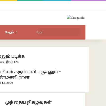
Facebook
X
YouTube
Instagram
புகுபதிகை
சீரற்ற பதிவுகள்
Sidebar
தேடு
மேலும்
லும் படிக்க
e
ய இதழ் 124
்பியும் கருப்பாயி புருசனும் –
ண்மணி ராசா
l 13, 2026
முந்தைய நிகழ்வுகள்