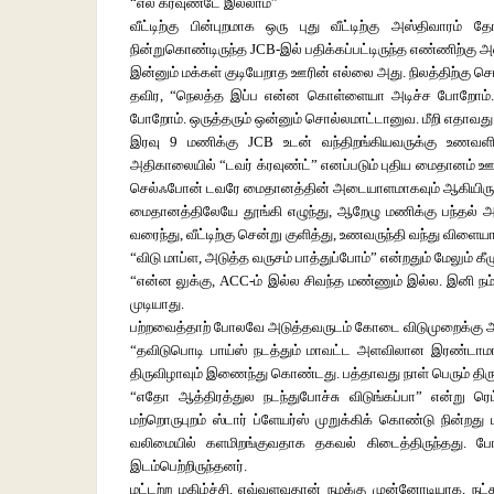
“எல க்ரவுண்டே இல்லாம”
வீட்டிற்கு பின்புறமாக ஒரு புது வீட்டிற்கு அஸ்திவார
நின்றுகொண்டிருந்த JCB-இல் பதிக்கப்பட்டிருந்த எண்ணிற்கு அழ
இன்னும் மக்கள் குடியேறாத ஊரின் எல்லை அது. நிலத்திற்கு 
தவிர, “நெலத்த இப்ப என்ன கொள்ளையா அடிச்ச போறோம். 
போறோம். ஒருத்தரும் ஒன்னும் சொல்லமாட்டானுவ. மீறி எதாவது 
இரவு 9 மணிக்கு JCB உடன் வந்திறங்கியவருக்கு உணவள
அதிகாலையில் “டவர் க்ரவுண்ட்” எனப்படும் புதிய மைதானம் ஊர
செல்ஃபோன் டவரே மைதானத்தின் அடையாளமாகவும் ஆகியிருந
மைதானத்திலேயே தூங்கி எழுந்து, ஆறேழு மணிக்கு பந்தல் அ
வரைந்து, வீட்டிற்கு சென்று குளித்து, உணவருந்தி வந்து வி
“விடு மாப்ள, அடுத்த வருசம் பாத்துப்போம்” என்றதும் மேலும் க
“என்ன லுக்கு, ACC-ம் இல்ல சிவந்த மண்ணும் இல்ல. இனி நம
முடியாது.
பற்றவைத்தாற் போலவே அடுத்தவருடம் கோடை விடுமுறைக்கு ஆர
“தவிடுபொடி பாய்ஸ் நடத்தும் மாவட்ட அளவிலான இரண்டாமாண்
திருவிழாவும் இணைந்து கொண்டது. பத்தாவது நாள் பெரும் திர
“எதோ ஆத்திரத்துல நடந்துபோச்சு விடுங்கப்பா” என்று ரெட
மற்றொருபுறம் ஸ்டார் ப்ளேயர்ஸ் முறுக்கிக் கொண்டு நின்றத
வலிமையில் களமிறங்குவதாக தகவல் கிடைத்திருந்தது. ப
இடம்பெற்றிருந்தனர்.
மட்டற்ற மகிழ்ச்சி. எவ்வளவுதான் நமக்கு முன்னோடியாக, நட்ச