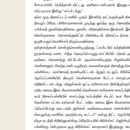
சோஃபாவில் அமர்ந்தாகி விட்டது. தனிமை என்பதால் இதனுடன
அப்படியாக இன்று “லப்பர் பந்து”.
நல்ல ஒரு திரைப்படம் எனில் முதல் இரண்டு நாட்களுக்குள் தி
நிகழும் பிரேத பரிசோதனைகள் முடிந்து ஓய்ந்த ஒரு அமைதி
பார்க்கத் தூண்டுவதில்லை, தூண்ட விடுவதில்லை இவர்கள். இ
விளக்குகளை அணைத்துவிட்டு விஸ்கியுடன் திரைப்படத்தை 
ஒருபோதும் வெளிச்சம் விரும்புவதில்லை.
நன்றாகத்தான் சென்றுகொண்டிருந்தது, ட்ராக்டரில் வந்திறங
நூறாக்காத வரை. அந்த நொடிப்பொழுது காட்சியில் பற்கள் ந
டிவியை அணைத்து விட்டேன். குடிகொண்டிருந்த சிறுவெளிச
அண்ணனும், சிவந்த மண் புழுதியும், கலவரங்களும் நிறைந்து
பள்ளிக்கூட வாயிலைத் தாண்டிவிட்டால் ஆறும், கடலும், கிரிக்க
ஆரம்பப்பள்ளியில் நீலமும் வெள்ளையுமான பேட்டா செருப்பு
சுற்றிவிட்டால் பந்து. சுற்றுச்சுவர் ஒட்டி வரிசையாக நின்றிரு
மதிய உணவு இடைவேளைகளில் தென்னை மரங்களை கைப்பற்றி ஆட்ட
உயர் நிலைப்பள்ளியில் கைப்பந்து கம்பத்தில் ஸ்டம்ப் உயர க
தென்னை மட்டைகள்தான் பேட். மதிய உணவு இடைவேளைகளிலும், 
அவ்வப்போது உடைபடும் ஜன்னல் கண்ணாடிகளை கணக்கில்
ஸ்கூலுக்கு வாரீங்க, தவுடுபொடி கூட்டம்” என்று திட்ட ஆரம்ப
விழா நடத்தி கிறிஸ்துமஸ்க்கு அதேபெயரில் கிரிக்கெட் ஜெர்சிய
பள்ளிக்கு பின்புறமாக ஒரு கிரிக்கெட் மைதானம் இருந்தது. ஊ