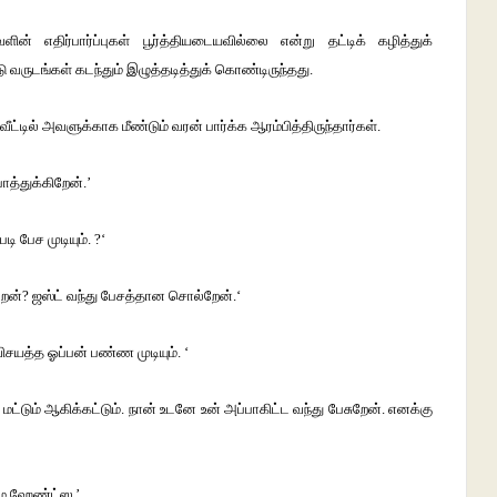
ளின்
எதிர்பார்ப்புகள்
பூர்த்தியடையவில்லை
என்று
தட்டிக்
கழித்துக்
ு
வருடங்கள்
கடந்தும்
இழுத்தடித்துக்
கொண்டிருந்தது
.
வீட்டில்
அவளுக்காக
மீண்டும்
வரன்
பார்க்க
ஆரம்பித்திருந்தார்கள்
.
பாத்துக்கிறேன்
.’
படி
பேச
முடியும்
. ?‘
ேன்
?
ஜஸ்ட்
வந்து
பேசத்தான
சொல்றேன்
.‘
ிசயத்த
ஓப்பன்
பண்ண
முடியும்
. ‘
மட்டும்
ஆகிக்கட்டும்
.
நான்
உடனே
உன்
அப்பாகிட்ட
வந்து
பேசுறேன்
.
எனக்கு
ை
ஹேண்ட்ஸ
.’