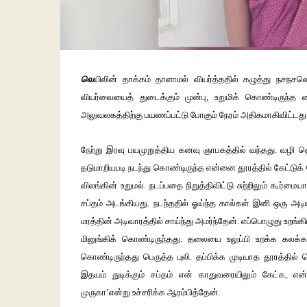
வெ
யிலின்
தாக்கம்
தாளாமல்
வியர்த்ததில்
கழுத்து
நசநசவ
வியர்வையைத்
துடைக்கும்
முன்பு
,
உறுமிக்
கொண்டிருந்த
அலுவலகத்திற்கு
பயணப்பட்டு
போகும்
நேரம்
அதிகமாகிவிட்டது
நேற்று
இரவு
பயமுறுத்திய
கனவு
ஞாபகத்தில்
வந்தது
.
வழி
த
தடுமாறியபடி
நடந்து
கொண்டிருந்த
என்னை
தூரத்தில்
கேட்டுக்
விலங்கின்
உறுமல்
.
நடப்பதை
நிறுத்திவிட்டு
சுற்றிலும்
கூர்மைய
சப்தம்
அடங்கியது
.
நடந்ததில்
ஓய்ந்த
கால்கள்
இனி
ஒரு
அடிய
மரத்தின்
அடிவாரத்தில்
சாய்ந்து
அமர்ந்தேன்
.
எப்பொழுது
உறங்கி
மினுங்கிக்
கொண்டிருந்தது
.
தலையை
உலுப்பி
உறக்க
கலக்கத
கொண்டிருந்தது
பெருத்த
புலி
.
தப்பிக்க
முடியாத
தூரத்தில்
ந
இதயம்
துடிக்கும்
சப்தம்
என்
காதுவரையிலும்
கேட்க
,
என
முருகா
’
என்று
உச்சரிக்க
ஆரம்பித்தேன்
.