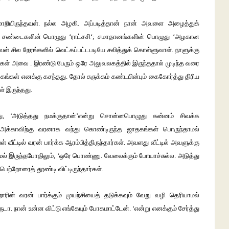
மாறியிருந்தவள்
.
நல்ல
அழகி
.
அப்படித்தான்
நான்
அவளை
அழைத்துக்
;
சண்டைகளின்
பொழுது
‘
ராட்சசி
‘;
சமாதானங்களின்
பொழுது
‘
அழகான
வள்
சில
நேரங்களில்
வெட்கப்பட்டபடியே
சலித்துக்
கொள்ளுவாள்
.
நாளுக்கு
்கள்
அவை
.
இரண்டு
பேரும்
ஒரே
அலுவலகத்தில்
இருந்ததால்
முடிந்த
வரை
ுகங்கள்
எனக்கு
கசந்தது
.
தோல்
சுருக்கம்
கண்டபின்பும்
கைகோர்த்து
திரிய
ள்
இருந்தது
.
ு
, ‘
அடுத்தது
நமக்குதான்
’
என்று
சொன்னபொழுது
கன்னம்
சிவக்க
அக்காவிற்கு
வரனாக
வந்து
கொண்டிருந்த
ஜாதகங்கள்
பொருந்தாமல்
ள்
வீட்டில்
வரன்
பார்க்க
ஆரம்பித்திருந்தார்கள்
.
அவளது
வீட்டில்
அவளுக்கு
மல்
இருந்தபோதிலும்
, ‘
ஒரே
பொண்ணு
.
வேலைக்கும்
போயாச்சுல்ல
.
அடுத்து
பெற்றோரைத்
தூண்டி
விட்டிருந்தார்கள்
.
ோரின்
வரன்
பார்க்கும்
முயற்சியைத்
தடுக்கவும்
வேறு
வழி
தெரியாமல்
ுடா
.
நான்
உன்ன
விட்டு
எங்கேயும்
போகமாட்டேன்
. ‘
என்று
எனக்கும்
சேர்த்து