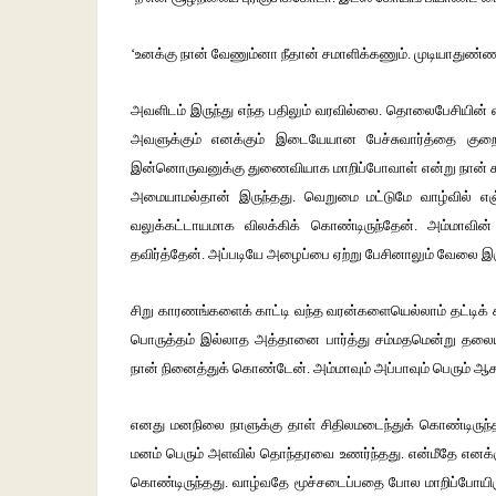
‘
உனக்கு
நான்
வேணும்னா
நீதான்
சமாளிக்கணும்
.
முடியாதுண்
அவளிடம்
இருந்து
எந்த
பதிலும்
வரவில்லை
.
தொலைபேசியின்
அவளுக்கும்
எனக்கும்
இடையேயான
பேச்சுவார்த்தை
குற
இன்னொருவனுக்கு
துணைவியாக
மாறிப்போவாள்
என்று
நான்
அமையாமல்தான்
இருந்தது
.
வெறுமை
மட்டுமே
வாழ்வில்
எஞ
வலுக்கட்டாயமாக
விலக்கிக்
கொண்டிருந்தேன்
.
அம்மாவின்
தவிர்த்தேன்
.
அப்படியே
அழைப்பை
ஏற்று
பேசினாலும்
வேலை
இர
சிறு
காரணங்களைக்
காட்டி
வந்த
வரன்களையெல்லாம்
தட்டிக்
பொருத்தம்
இல்லாத
அத்தானை
பார்த்து
சம்மதமென்று
தலைய
நான்
நினைத்துக்
கொண்டேன்
.
அம்மாவும்
அப்பாவும்
பெரும்
ஆச
எனது
மனநிலை
நாளுக்கு
தாள்
சிதிலமடைந்துக்
கொண்டிருந்
மனம்
பெரும்
அளவில்
தொந்தரவை
உணர்ந்தது
.
என்மீதே
எனக்
கொண்டிருந்தது
.
வாழ்வதே
மூச்சடைப்பதை
போல
மாறிப்போயி