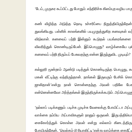
‘
டேய்
,
முருகர
கூப்பிட்டது
போதும்
.
எந்திரிச்சு
கிளம்புற
வழிய
பார
கண்
விழித்த
அடுத்த
நொடி
உச்சரிப்பை
நிறுத்தியிருந்தேன
துவங்கியது
.
பள்ளிக்
காலங்களில்
பயமுறுத்துகிற
கனவுகள்
வந
விடுவாள்
.
கனவைப்
பற்றி
இன்னும்
கூடுதல்
பயங்கரங்களை
விவரித்துக்
கொண்டிருப்பேன்
.
இப்பொழுது
?
வாழ்க்கையே
பு
கனவைப்
பற்றி
திரும்பப்
பேசுவதற்கு
என்ன
இருந்துவிட
முடியும்
?
கல்லூரி
மூன்றாம்
ஆண்டு
படித்துக்
கொண்டிருந்த
பொழுது
,
க
மகன்
வீட்டிற்கு
வந்திருந்தான்
.
நாங்கள்
இருவரும்
பேசிக்
கொண
ஜாலிதான்
’
என்று
நான்
சொன்னதற்கு
அவன்
பதிலே
பேச
என்னென்னவோ
அர்த்தங்கள்
இருந்திருக்கக்கூடும்
.
அப்பொழுத
‘
நல்லாப்
படிக்கணும்
.
படிச்சு
முடிச்சு
வேலைக்கு
போயிட்டா
அப்பு
வாக்கை
நம்பிய
அப்பாவிகளுள்
நானும்
ஒருவன்
.
இருபத்தியொ
கைகோர்த்துக்
கொள்ள
அவள்
என்று
எல்லாம்
கிடைத்திரு
போயிருந்தேன்
, ‘
வெல்கம்
டூ
ரியாலிட்டி
’
என்று
வாழ்க்கை
கைநீட்ட