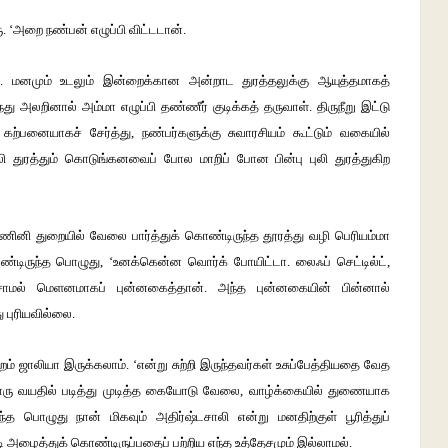
ு
. ‘
அறை
நண்பன்
எழுப்பி
விட்டடான்
.
்
.
மனமும்
உடலும்
இன்றைக்கான
அன்றாட
துரத்தலுக்கு
ஆயுத்தமாகத்
்து
அலறினால்
அம்மா
எழுப்பி
தண்ணீர்
குடிக்கத்
தருவாள்
.
திருநீறு
இட்டு
கற்பனையாகச்
சேர்த்து
,
நண்பர்களுக்கு
சுவாரசியம்
கூட்டும்
வகையில்
லி
துரத்தும்
கொடுங்கனவைப்
போல
மாறிப்
போன
பின்பு
புலி
துரத்துகிற
ணினி
துறையில்
வேலை
பார்த்துக்
கொண்டிருந்த
தூரத்து
வழி
பெரியம்மா
்டிருந்த
பொழுது
, ‘
உனக்கென்ன
வொர்க்
போயிட்டா
.
லைஃப்
செட்டில்ட்
,
ாமல்
மெளனமாகப்
புன்னகைத்தான்
.
அந்த
புன்னகையின்
பின்னால்
ு
புரியவில்லை
.
றம்
ஜாலியா
இருக்கலாம்
. ‘
என்று
சுற்றி
இருந்தவர்கள்
உசுப்பேத்தியதை
வேத
ரு
வயதில்
படித்து
முடித்த
கையோடு
வேலை
,
வாழ்க்கையில்
துணையாக
ந்த
பொழுது
நான்
மிகவும்
அதிர்ஷ்டசாலி
என்று
மனதிற்குள்
பூரித்துப்
ி
அழைத்துக்
கொண்டிருப்பதைப்
பற்றிய
எந்த
உத்தேசமும்
இல்லாமல்
.