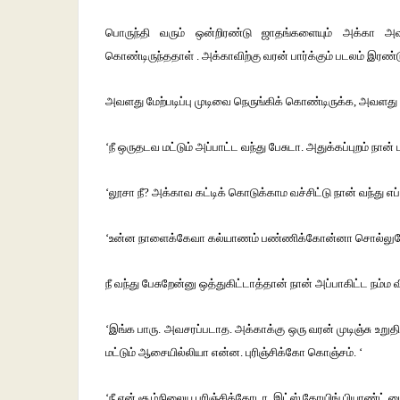
பொருந்தி
வரும்
ஒன்றிரண்டு
ஜாதங்களையும்
அக்கா
அவ
கொண்டிருந்ததாள்
.
அக்காவிற்கு
வரன்
பார்க்கும்
படலம்
இரண்ட
அவளது
மேற்படிப்பு
முடிவை
நெருங்கிக்
கொண்டிருக்க
,
அவளது
‘
நீ
ஒருதடவ
மட்டும்
அப்பாட்ட
வந்து
பேசுடா
.
அதுக்கப்புறம்
நான்
‘
லூசா
நீ
?
அக்காவ
கட்டிக்
கொடுக்காம
வச்சிட்டு
நான்
வந்து
எப்
‘
உன்ன
நாளைக்கேவா
கல்யாணம்
பண்ணிக்கோன்னா
சொல்லுற
நீ
வந்து
பேசுறேன்னு
ஒத்துகிட்டாத்தான்
நான்
அப்பாகிட்ட
நம்ம
வ
‘
இங்க
பாரு
.
அவசரப்படாத
.
அக்காக்கு
ஒரு
வரன்
முடிஞ்சு
உறுதி
மட்டும்
ஆசையில்லியா
என்ன
.
புரிஞ்சிக்கோ
கொஞ்சம்
. ‘
‘
நீ
என்
சூழ்நிலைய
புரிஞ்சிக்கோடா
.
இட்ஸ்
கோயிங்
பியாண்ட்
ம