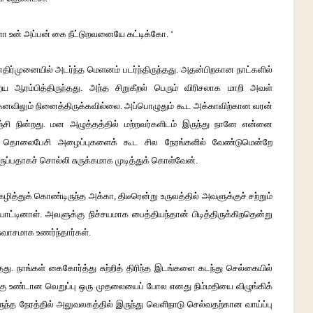
ணா
உன்
அப்பன்
கை
நீட்டுறவனையே
கட்டிக்கோ
. ‘
எதிர்முனையில்
அடர்ந்த
மெளனம்
படர்ந்திருந்தது
.
அதன்பிறகான
நாட்களில்
ைய
ஆரம்பித்திருந்தது
.
அந்த
சிறுகீறல்
பெரும்
விரிசலாக
மாறி
அவள்
கனவிலும்
நினைத்திருக்கவில்லை
.
அப்பொழுதும்
கூட
அக்காவிற்கான
வரன்
்சி
நின்றது
.
மன
அழுத்தத்தில்
மற்றவர்களிடம்
இருந்து
நானே
என்னை
தொலைபேசி
அழைப்புகளைக்
கூட
சில
நேரங்களில்
வேண்டுமென்றே
ுப்பதாகச்
சொல்லி
சுருக்கமாக
முடித்துக்
கொள்வேன்
.
கழித்துக்
கொண்டிருந்த
அக்கா
,
திடீரென்று
உருவத்தில்
அவளுக்குச்
சற்றும்
ாட்டினாள்
.
அவளுக்கு
நிச்சயமாக
பைத்தியந்தான்
பிடித்திருக்கிறதென்று
ுவாசமாக
உணர்ந்தார்கள்
.
தது
.
நாங்கள்
கைகோர்த்து
சுற்றித்
திரிந்த
இடங்களை
கடந்து
செல்கையில்
கு
உண்டான
வெறுப்பு
ஒரு
முதலையைப்
போல
எனது
நிம்மதியை
விழுங்கிக்
ருந்த
நேரத்தில்
அலுவலகத்தில்
இருந்து
வெளிநாடு
செல்வதற்கான
வாய்ப்பு