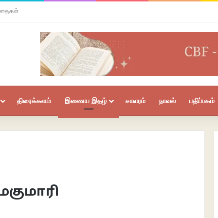
 கவிதைகள்
திரைக்களம்
இணைய இதழ்
சாளரம்
நாவல்
பதிப்பகம்
மகுமாரி