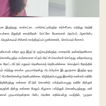
ென
இருந்தது
.
கால்சட்டை
பாக்கெட்டிலிருந்த
கர்ச்சீப்பை
எடுத்து
நெற்றி
பைக்கை
நிறுத்தி
வைத்தேன்
.
மெட்ரோ
வேலைகள்
ஆரம்பம்
ஆனபின்பு
.
நெருக்கடியும்
சிக்னல்
காத்திருப்பும்
முன்னைவிட
ரொம்பவும்
மோசம்
.
ெரியாமல்
ஏதோ
ஒரு
இருட்டு
மூழ்கடித்திருந்த
பாதையில்
தன்னந்தனியாக
கொண்டிருந்த
பயங்கரமான
சப்தம்
மிரட்சி
கொள்ளச்
செய்தது
.
ஏதோவொரு
ாக
நோட்டமிட்டும்
எதுவும்
தெளிவாகத்
தெரியவில்லை
.
கொஞ்சம்
நேரத்தில்
ும்
எடுத்து
வைக்க
முடியாதென்று
அடம்பிடிக்க
இடதுபுறமாக
இருந்த
ஒரு
ப்
போனேனென்று
தெரியவில்லை
.
விழித்தபொழுது
இரண்டு
கண்கள்
எதிரே
்திலிருந்து
என்னை
மீட்டுக்
கொண்டு
பார்த்தபொழுது
எதிரே
நின்றுக்
ெருங்கி
நின்று
என்னை
மேலும்
கீழுமாக
பார்த்துக்
கொண்டிருந்தது
.
என்
்னால்
முடியாதென்றான
பின்பு
அவனே
கதியென்று
பயத்தில்
, ‘
முருகா