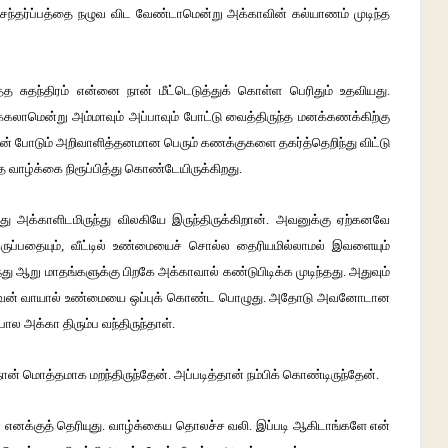
சந்தர்ப்பத்தை
நழுவ
விட
வேண்டாமென்று
அக்காவின்
கல்யாணம்
முடிந்த
்த
சுதந்திரம்
என்னை
நான்
மீட்டெடுத்துக்
கொள்ள
பெரிதும்
உதவியது
.
க்கலாமென்று
அம்மாவும்
அப்பாவும்
போட்டு
வைத்திருந்த
மனக்கணக்கிற்கு
ன்
போடும்
அறிவாளித்தனமான
பெரும்
கணக்குகளை
தகர்த்தெறிந்து
விட்டு
ை
வாழ்க்கை
நிரூப்பித்து
கொண்டேயிருக்கிறது
.
து
அக்காளிடமிருந்து
விலகியே
இருந்திருக்கிறான்
.
அவனுக்கு
ஏற்கனவே
ருப்பதையும்
,
வீட்டில்
உண்மையைச்
சொல்ல
தைரியமில்லாமல்
இவளையும்
்து
ஆறு
மாதங்களுக்கு
பிறகே
அக்காவால்
கண்டுபிடிக்க
முடிந்தது
.
அதுவும்
வன்
வாயால்
உண்மையை
ஒப்புக்
கொண்ட
பொழுது
.
அதோடு
அவனோடான
போல
அக்கா
திரும்ப
வந்திருந்தாள்
.
நான்
மொத்தமாக
மறந்திருந்தேன்
.
அப்படித்தான்
நம்பிக்
கொண்டிருந்தேன்
.
ா
எனக்குத்
தெரியுது
.
வாழ்க்கைய
தொலச்ச
வலி
.
இப்படி
ஆகிடாங்களே
என்