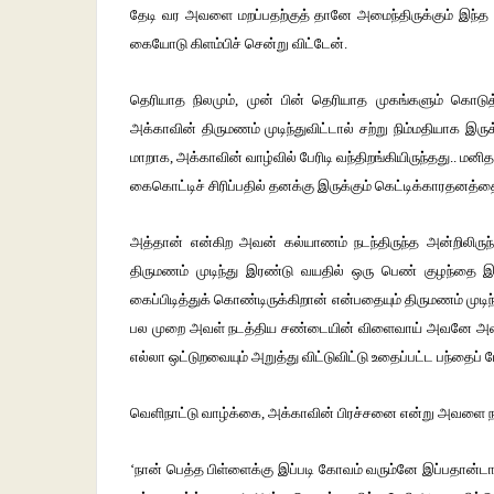
தேடி
வர
அவளை
மறப்பதற்குத்
தானே
அமைந்திருக்கும்
இந்த
கையோடு
கிளம்பிச்
சென்று
விட்டேன்
.
தெரியாத
நிலமும்
,
முன்
பின்
தெரியாத
முகங்களும்
கொடுத
அக்காவின்
திருமணம்
முடிந்துவிட்டால்
சற்று
நிம்மதியாக
இரு
மாறாக
,
அக்காவின்
வாழ்வில்
பேரிடி
வந்திறங்கியிருந்தது
..
மனித
கைகொட்டிச்
சிரிப்பதில்
தனக்கு
இருக்கும்
கெட்டிக்காரதனத்த
அத்தான்
என்கிற
அவன்
கல்யாணம்
நடந்திருந்த
அன்றிலிருந்
திருமணம்
முடிந்து
இரண்டு
வயதில்
ஒரு
பெண்
குழந்தை
இ
கைப்பிடித்துக்
கொண்டிருக்கிறான்
என்பதையும்
திருமணம்
முடிந
பல
முறை
அவள்
நடத்திய
சண்டையின்
விளைவாய்
அவனே
அ
எல்லா
ஒட்டுறவையும்
அறுத்து
விட்டுவிட்டு
உதைப்பட்ட
பந்தைப்
வெளிநாட்டு
வாழ்க்கை
,
அக்காவின்
பிரச்சனை
என்று
அவளை
‘
நான்
பெத்த
பிள்ளைக்கு
இப்படி
கோவம்
வரும்னே
இப்பதான்ட