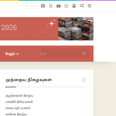
Facebook
X
YouTube
Instagram
புகுபதிகை
சீரற்ற பதிவுகள்
Sidebar
தேடு
மேலும்
முந்தைய நிகழ்வுகள்
குழந்தைகள் நிகழ்வு
மனதில் நின்ற நாவல்
கதை வழி பயணம்
கவிதை நிகழ்வு