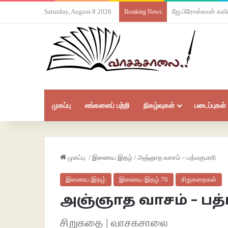
Saturday, August 8 2026
புஷ்பால ஜெயகுமார்
Breaking News
முகப்பு
எங்களைப் பற்றி
நிகழ்வுகள்
படைப்புகள்
முகப்பு
/
இணைய இதழ்
/
அஞ்ஞாத வாசம் – பத்மகுமாரி
இணைய இதழ்
இணைய இதழ் 76
சிறுகதைகள்
அஞ்ஞாத வாசம் – பத்
சிறுகதை | வாசகசாலை