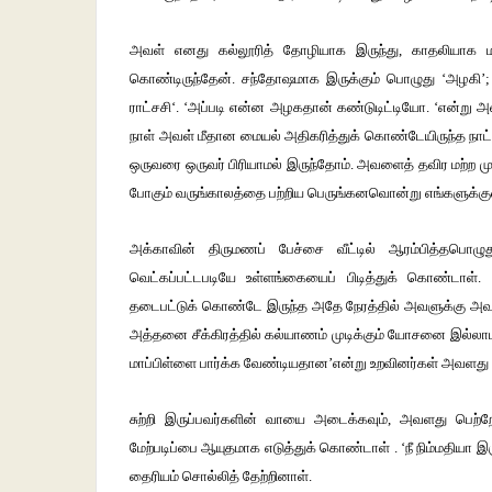
அவள்
எனது
கல்லூரித்
தோழியாக
இருந்து
,
காதலியாக
கொண்டிருந்தேன்
.
சந்தோஷமாக
இருக்கும்
பொழுது
‘
அழகி
’
ராட்சசி
‘. ‘
அப்படி
என்ன
அழகதான்
கண்டுடிட்டியோ
. ‘
என்று
அ
நாள்
அவள்
மீதான
மையல்
அதிகரித்துக்
கொண்டேயிருந்த
நாட
ஒருவரை
ஒருவர்
பிரியாமல்
இருந்தோம்
.
அவளைத்
தவிர
மற்ற
ம
போகும்
வருங்காலத்தை
பற்றிய
பெருங்கனவொன்று
எங்களுக்கு
அக்காவின்
திருமணப்
பேச்சை
வீட்டில்
ஆரம்பித்தபொழுத
வெட்கப்பட்டபடியே
உள்ளங்கையைப்
பிடித்துக்
கொண்டாள்
.
தடைபட்டுக்
கொண்டே
இருந்த
அதே
நேரத்தில்
அவளுக்கு
அவ
அத்தனை
சீக்கிரத்தில்
கல்யாணம்
முடிக்கும்
யோசனை
இல்லா
மாப்பிள்ளை
பார்க்க
வேண்டியதான
’
என்று
உறவினர்கள்
அவளது
சுற்றி
இருப்பவர்களின்
வாயை
அடைக்கவும்
,
அவளது
பெற்ற
மேற்படிப்பை
ஆயுதமாக
எடுத்துக்
கொண்டாள்
. ‘
நீ
நிம்மதியா
இர
தைரியம்
சொல்லித்
தேற்றினாள்
.