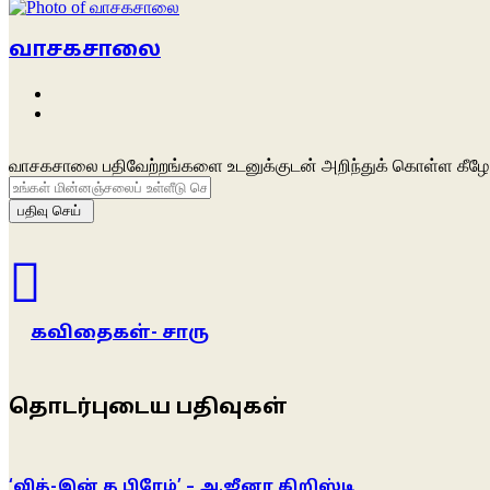
வாசகசாலை
Website
Facebook
வாசகசாலை பதிவேற்றங்களை உடனுக்குடன் அறிந்துக் கொள்ள கீழே 
உங்கள்
மின்னஞ்சலைப்
உள்ளீடு
செய்க
கவிதைகள்- சாரு
தொடர்புடைய பதிவுகள்
‘வித்-இன் த பிரேம்’ – அ.ஜீனா கிறிஸ்டி