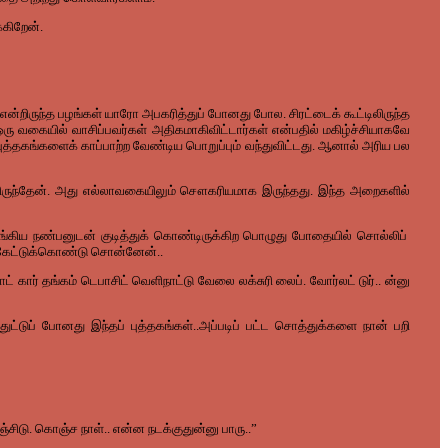
்கிறேன்.
்றிருந்த பழங்கள் யாரோ அபகரித்துப் போனது போல. சிரட்டைக் கூட்டிலிருந்த
ரு வகையில் வாசிப்பவர்கள் அதிகமாகிவிட்டார்கள் என்பதில் மகிழ்ச்சியாகவே
புத்தகங்களைக் காப்பாற்ற வேண்டிய பொறுப்பும் வந்துவிட்டது. ஆனால் அரிய பல
திருந்தேன். அது எல்லாவகையிலும் சௌகரியமாக இருந்தது. இந்த அறைகளில்
ெருங்கிய நண்பனுடன் குடித்துக் கொண்டிருக்கிற பொழுது போதையில் சொல்லிப்
கேட்டுக்கொண்டு சொன்னேன்..
கார் தங்கம் டெபாசிட் வெளிநாட்டு வேலை லக்சுரி லைப். வோர்லட் டுர்.. ன்னு
ட்டுப் போனது இந்தப் புத்தகங்கள்..அப்படிப் பட்ட சொத்துக்களை நான் பறி
சிடு. கொஞ்ச நாள்.. என்ன நடக்குதுன்னு பாரு..”