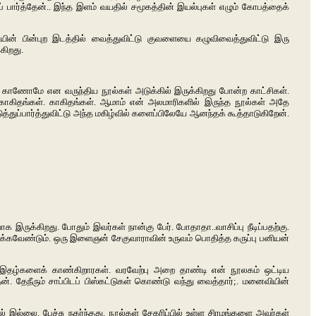
பார்த்தேன்.. இந்த இளம் வயதில் சமூகத்தின் இயல்புகள் எழும் கோபத்தைக்
ியின் பின்புற இடத்தில் வைத்துவிட்டு குவளையை கழுவிவைத்துவிட்டு இரு
கிறது.
ில் காணோமே என வருந்திய நூல்கள் அடுக்கில் இருக்கிறது போன்ற காட்சிகள்.
ாகிதங்கள். காகிதங்கள். ஆமாம் என் அலமாரிகளில் இருந்த நூல்கள் அதே
த்துப்பார்த்துவிட்டு அந்த மகிழ்வில் களைப்பிலேயே ஆனந்தக் கூத்தாடுகிறேன்.
இருக்கிறது. போதும் இவர்கள் நான்கு பேர். போதாதா..வாசிப்பு நீடிப்பதற்கு.
ிருக்கவேண்டும். ஒரு இளைஞன் சேகுவாராவின் உருவம் பொதித்த கருப்பு பனியன்
வ இதழ்களைக் காண்கிறாரகள். வரவேற்பு அறை தாண்டி என் நூலகம் ஒட்டிய
. தேநீரும் சாப்பிடப் பிஸ்கட்டுகள் கொண்டு வந்து வைத்தார்;. மனைவியின்
 இல்லை. பேச்சு நகர்ந்தது. நூல்கள் சேகரிப்பில் உள்ள சிரமங்களை அவர்கள்