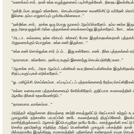
“வணக்கம் சார்.. நான் உங்க எழுத்துகளைப் படிச்சிருக்கேன்.. நிறைய இலக்கியக்
“நன்றி..ம்மா..நானும் உங்களோட செயல்பாடுகளை கவனிச்சிட்டு வர்றேன்..ரொ
இல்லை..நம்ம பாதுகாப்பும் முக்கியமில்லையா..”
“நன்றிங்க..சார்;. .நாங்க ஒரு பொது நூலகம் ஆரம்பிக்கறோம்.. நம்ம ஊர்ல இர
ஒரு அறை ஒதுக்கி அங்க புத்தகங்கள் வைக்கலாம்னு இருக்கறோம்.. சோ…உங்க க
“அடடா.. எவ்வளவு நல்ல விசயம். உங்களப் போல இருக்கறவங்கதான் புத்தகங்களை
அதுவரைக்கும் பொறுங்க.. உங்க எண் இருக்கா.. “
“உங்க எண் சொல்லுங்க சார் .ம்..ம்… இது என்னோட எண்.. நீங்க புத்தகங்கள் 
“தாராளமா.. உங்களோட நண்பர;களும் இணைந்து செயல்படுகிறீர;களா..”
“ஆமாங்க சார்;.. அரசு ஆரம்பப் பள்ளிகள் உயர;நிலைப்பள்ளிகள்ல இருக்கிற
சிறப்பு வகுப்புகள் எடுக்கறோம்..”
“ஓ.. மகிழ்ச்சி..செய்ங்கம்மா.. எப்படிப்பட்டப் புத்தகங்களைத் தேர்வு செய்கிறீர்கள்
“எல்லா வகையான புத்தகங்களையும் சேரிக்கிறோம். குறிப்பாக சமகாலத்தின் ம
ஆகவே நீங்கள் உதவவேண்டும்..”
“தாரளமாக..வாங்கம்மா.. “
அடுத்தச் சுற்றுக்கான திரவத்தை ஊற்றி வைத்துவிட்டு மிதப்பாகச் சுற்றும
முகநூலில் தற்காலிக பரபரப்பின் ஊடே கவனத்தைத் திருப்பினேன். இலக்க
வாசித்திருக்கலாம். ஆனால் இப்பொழுதோ நாயே பேயே.. எனத்துவங்கி சகட்டு மேனி
சென்ற ஞாயிறன்று சந்தித்த அந்தப் பெண்ணின் முகநூல் பக்கத்தில் தான் 
மிக்கதாகவே இருக்கிறது. சமகாலத்தின் புதினங்கள் கவிதைகள் சமூக செயல