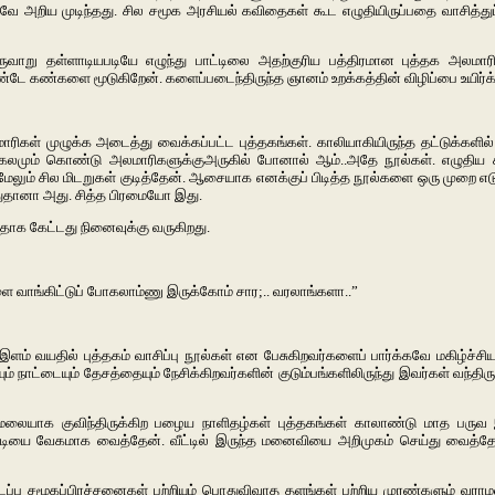
அறிய முடிந்தது. சில சமூக அரசியல் கவிதைகள் கூட எழுதியிருப்பதை வாசித்துப் 
ுவாறு தள்ளாடியபடியே எழுந்து பாட்டிலை அதற்குரிய பத்திரமான புத்தக அலமார
கண்களை மூடுகிறேன். களைப்படைந்திருந்த ஞானம் உறக்கத்தின் விழிப்பை உயிர்க்
மாரிகள் முழுக்க அடைத்து வைக்கப்பட்ட புத்தகங்கள். காலியாகியிருந்த தட்டுக்கள
கலமும் கொண்டு அலமாரிகளுக்குஅருகில் போனால் ஆம்..அதே நூல்கள். எழுதிய க
மேலும் சில மிடறுகள் குடித்தேன். ஆசையாக எனக்குப் பிடித்த நூல்களை ஒரு முறை எடு
துதானா அது. சித்த பிரமையோ இது.
ாக கேட்டது நினைவுக்கு வருகிறது.
்களை வாங்கிட்டுப் போகலாம்ணு இருக்கோம் சார;.. வரலாங்களா..”
 வயதில் புத்தகம் வாசிப்பு நூல்கள் என பேசுகிறவர்களைப் பார்க்கவே மகிழ்ச்சியாக 
் நாட்டையும் தேசத்தையும் நேசிக்கிறவர்களின் குடும்பங்களிலிருந்து இவர்கள் வந்த
ைமலையாக குவிந்திருக்கிற பழைய நாளிதழ்கள் புத்தகங்கள் காலாண்டு மாத பரு
றாடியை வேகமாக வைத்தேன். வீட்டில் இருந்த மனைவியை அறிமுகம் செய்து வைத்தேன்
்பு சமூகப்பிரச்சனைகள் பற்றியும் பொதுவிவாத தளங்கள் பற்றிய முரண்களும் வராமல்