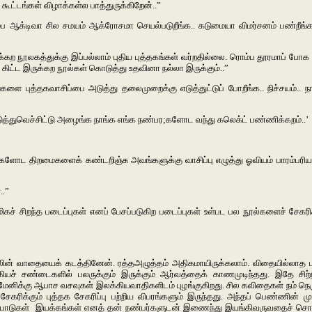
 கூட்டங்கள் விழாக்கள்ல பாத்துருக்கிறேன்..”
ம்ப ஆக்டிவா சில சமயம் ஆக்ரோசமா செயல்படுறீங்க.. கடுமையா விமர்சனம் பண்றீங்க
ுக்கற நூலகத்துக்கு இப்பல்லாம் புதிய புத்தகங்கள் வர்றதில்லை. ரொம்ப தூரமாப் போக
ிட்ட இருக்கற நூல்கள் கொடுத்து உதவினா நல்லா இருக்கும்..”
 புத்தகவாசிப்பை அடுத்து தலைமுறைக்கு எடுத்துட்டுப் போறீங்க.. நிச்சயம்.. நான் 
எடுத்துவெச்சிட்டு அழைங்க நாங்க எங்க நண்பர;களோட வந்து கலெக்ட் பண்ணிக்கறம்..’
வங்களோட திறமைகளைக் கண்டறிஞ்சு அவங்களுக்கு வாசிப்பு எழுத்து ஓவியம் பாரம்பர
..”
ிகச் சிறந்த படைப்புகள் எனப் பேசப்படுகிற படைப்புகள் உள்பட பல நூல்களைச் சேக
் உடலின் வாதையைக் கடத்தினேன். ரத்தஅழுத்தம் அதிகமாயிருக்கலாம். விதையில்லாத
ியச் சண்டைகளில் பலருக்கும் இருக்கும் ஆர்வத்தைக் காணமுடிந்தது. இதே சிற
க்கு ஆபாச வசவுகள் இலக்கியவாதிகளிடம் புழங்குகிறது. சில கவிதைகள் நம் நெருங்கிய
சேகரிக்கும் புத்தக சேகரிப்பு பற்றிய விபரங்களும் இருந்தது. அந்தப் பெண்ணின்
்பாடுகள் இயக்கங்கள் எனத் தன் நண்பர்களுடன் இணைந்து இயங்கிவருவதைச் சொல்கிற