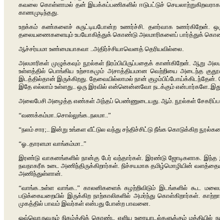
கவலை கொள்ளாமல் தன் இயக்கப்பணிகளில் ஈடுபட்டுச் செயலாற்றுகிறவராகவே 
காணமுடிந்தது.
உறக்கம் கண்களைச் சுருட்டியபோன்ற உணர்ச்சி. தளர்வாக உணர்கிறேன். ஒர
தலையணைகளையும் உபயோகித்துக் கொண்டு அலமாரிகளைப் பார்த்துக் கொண்டே 
ஆச்சர்யமா உண்மையாகவா ..அதிர்ச்சியாவெனத் தெரியவில்லை.
அலமாரிகள் முழுக்கவும் நூல்கள் நிரம்பியிருப்பதைக் காண்கிறேன். ஆறு அல
உள்ளத்தில் பொங்கிய உற்சாகமும் அசாத்தியமான வெற்றியை அடைந்த குதூ
இடத்தில்தான் இருக்கிறது. தேவையில்லாமல் நான் குழம்பிப்போய்க்கிடந்தேன். 
இதே எல்லாம் உள்ளது.. ஒரு இரவில் என்னென்னவோ நடக்கும் என்பார்களே..இ
அலைபேசி அழைத்த எண்கள் அந்தப் பெண்ணுடையது. ஆம். நூல்கள் சேகரிப்பத
“வணக்கம்மா..சொல்லுங்க..நலமா..”
“நலம் சார;.. இன்று உங்கள வீட்டுல வந்து சந்திச்சிட்டு நீங்க கொடுக்கிற நூல
“ஓ..தாரளமா வாங்கம்மா..”
இரண்டு வாகனங்களில் நான்கு பேர் வந்தார்கள். இரண்டு ஜோடிகளாக. இந்த இளம்
நவநாகரீக உடை அணிந்திருக்கிறார்கள். நிச்சயமாக தமிழ்மொழியின் வளத்தையும
அணிந்துள்ளான்.
“வாங்க..உள்ள வாங்க..” காலனிகளைக் கழற்றிவிடும் இடங்களில் கூட மல
படுக்கையறையில் இருக்கிற நாற்காலிகளில் அமர்ந்து கொள்கிறார்கள். காற்
முகத்தில் பாவம் இவர்கள் என்பது போன்ற பாவனை.
ஓவ்வொருவரும் நிகழ்த்திக் கொண்ட எளிய உரையாடல்களுக்கும் மத்தியில் நடப