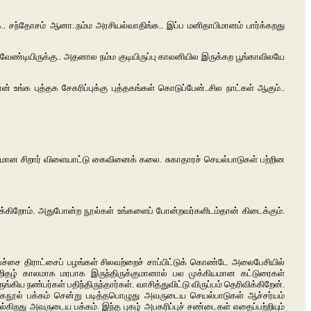
.. சந்தோசம் ஆனா..நம்ம அரசியல்வாதிங்க.. இப்ப மனிதாபிமானம் பார்க்கறது
 வேண்டியிருக்கு.. அதனால நம்ம குடியிருப்பு காலனியில இருக்கற பூங்காவிலயே
உங்க புத்தக சேகரிப்புக்கு புத்தகங்கள் கொடுப்பேன்..சில நாட்கள் ஆகும்..
ியமான சிறார் விளையாட்டு கைவினைக் கலை. சுகாதாரச் செயல்பாடுகள் பற்றின
ரிக்கிறோம். அதுபோன்ற நூல்கள் உங்களைப் போன்றவர்களிடம்தான் கிடைக்கும்.
 பச்சை திராட்சைப் பழங்கள் சிலவற்றைச் சாப்பிட்டுக் கொண்டே அலைபேசியில்
்றிதழ் காலமாக மரபாக இருந்திருக்குமானால் பல முக்கியமான கட்டுரைகள்
 நண்பர்கள் பதிந்திருந்தார்கள். வாசித்துவிட்டு விருப்பம் தெரிவிக்கிறேன்.
 முகநூல் பக்கம் சென்று படித்தபொழுது அவருடைய செயல்பாடுகள் ஆச்சர்யம்
து அவருடைய பக்கம். இந்த புகழ் அபகரிப்புச் சண்டைகள் எதைப்பற்றியும்