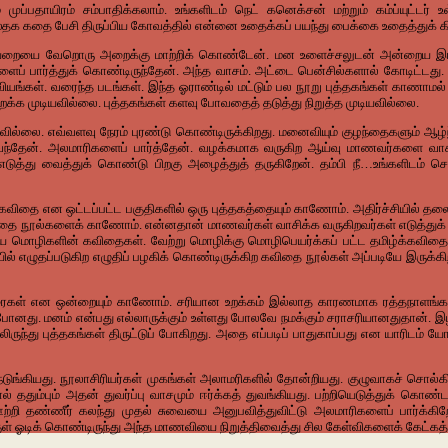
ம் முப்பதாயிரம் சம்பாதிக்கலாம். உங்களிடம் நெட் கனெக்சன் மற்றும் கம்ப்யுட்
்தக கதை பேசி திருப்பிய கோவத்தில் என்னை உதைக்கப் பயந்து பைக்கை உதைத்துக் க
ையை வேறொரு அறைக்கு மாற்றிக் கொண்டேன். மன உளைச்சலுடன் அன்றைய இரவில
ளைப் பார்த்துக் கொண்டிருந்தேன். அந்த வாசம். அட்டை பென்சில்களால் கோடிட்டது.
 ஓவியங்கள். வரைந்த படங்கள். இந்த ஓராண்டில் மட்டும் பல நூறு புத்தகங்கள் காண
றக்க முடியவில்லை. புத்தகங்கள் களவு போவதைத் தடுத்து நிறுத்த முடியவில்லை.
ல்லை. எவ்வளவு நேரம் புரண்டு கொண்டிருக்கிறது. மனைவியும் குழந்தைகளும் ஆழ்ந்த
ந்தேன். அலமாரிகளைப் பார்த்தேன். வழக்கமாக வருகிற ஆய்வு மாணவர்களை வாசலி
எடுத்து வைத்துக் கொண்டு பிறகு அழைத்துத் தருகிறேன். தம்பி நீ…உங்களிடம
விதை என ஒட்டப்பட்ட பகுதிகளில் ஒரு புத்தகத்தையும் காணோம். அதிர்ச்சியில் தலைச
ட கவிதை நூல்களைக் காணோம். என்னதான் மாணவர்கள் வாசிக்க வருகிறவர்கள் எடுத
திய மொழிகளின் கவிதைகள். வேற்று மொழிக்கு மொழிபெயர்க்கப் பட்ட தமிழ்க்கவிதை
எழுதப்படுகிற எழுதிப் பழகிக் கொண்டிருக்கிற கவிதை நூல்கள் அப்படியே இருக்கிறத
 கட்டுரைகள் என ஒன்றையும் காணோம். சரியான உறக்கம் இல்லாத காரணமாக ரத்தநாள
து. மனம் என்பது எல்லாருக்கும் உள்ளது போலவே நமக்கும் சராசரியானதுதான். இழப்பு 
லிருந்து புத்தகங்கள் திருட்டுப் போகிறது. அதை எப்படிப் பாதுகாப்பது என யாரிட
நடுங்கியது. நூலாசிரியர்கள் முகங்கள் அலாமரிகளில் தோன்றியது. குழுவாகச் சொல்கிற
்பும் அதன் துவர்ப்பு வாசமும் ஈர்க்கத் துவங்கியது. பற்றியெடுத்துக் கொண்டப
தண்ணீர் கலந்து முதல் சுவையை அனுபவித்துவிட்டு அலமாரிகளைப் பார்க்கிறேன்.
ள் ஓடிக் கொண்டிருந்து அந்த மாணவியை நிறுத்திவைத்து சில கேள்விகளைக் கேட்கத்