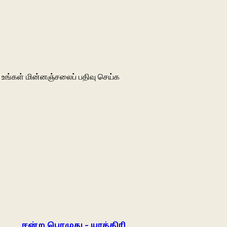
உங்கள் மின்னஞ்சலைப் பதிவு செய்க
ஈன்ற பொழுது – யாத்திரி