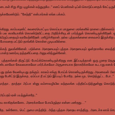
கள் சிறு சிறு புழுக்கள் வந்துருமே..” எனப் பெண்கள் டிப்ஸ் கொடுப்பதைக் கேட்டிருக
்கவேண்டும். ”கேந்தி” என்பார்கள் எங்க பக்கம்.
ிறது. காம்பவுண்ட் சுவரையொட்டிய கொய்யா மாதுளை மரங்களில் நாளை பறிக்கலாம் என
 பல காலியாகிக் கொண்டுவிட்டதை அதிர்ச்சியுடன் பார்த்துக் கொண்டிருக்கிறேன். ஒ
ியிருப்பதையும் வரவேற்கிறேன். மகிழ்ச்சிதான். நல்ல புத்தகங்களை கைவசம் இருக்கிற 
ோவதை மட்டும் தாங்கிக் கொள்ள முடியவில்லை.
ிக்கத் துவங்கினேன். படுக்கை அறையையும் புத்தக அறையையும் ஒன்றாகவே வைத்
போன்ற உணர்வு தத்தளிப்பதை அனுபவித்துள்ளேன்.
ன் புத்தகங்கள் திருட்டுப் போய்க்கொண்டிருக்கிறது என..இப்படித்தான் ஒரு முறை ந
னை கிண்டலாவோ கேவலமாகவோ பார்Lக்கவோ அசூசையாக நிராகரிக்கவோ கூடாது எனக் 
து தங்க வேண்டியது தங்கும். காலம் எங்கு போய்க் கொண்டிருக்கிறது..அவனவன் பிளாட் 
 பேசிட்டு இருக்கற.. ஏம்ப்பா நீ மட்டும் இப்படிப் போறே.. நல்ல மூட கெடுத்துட்ட..போ..”
்தா.. தாத்தா அப்பா ன்னு வம்சாவழியில வந்தவங்க பத்திரப்படுத்துன்னு கொடுத்து
அப்பறம் ஏன் பயந்துக்கறே..”
ோ பழைய காகிதங்களோட அரைக்கவோ போயிருந்தா என்ன பண்றது…”
ே.. உன்னோட பெட் ருமை மாத்திடு.. அந்த புத்தக அறைய சாத்திரு.. அடைச்சு லாக் செஞ்