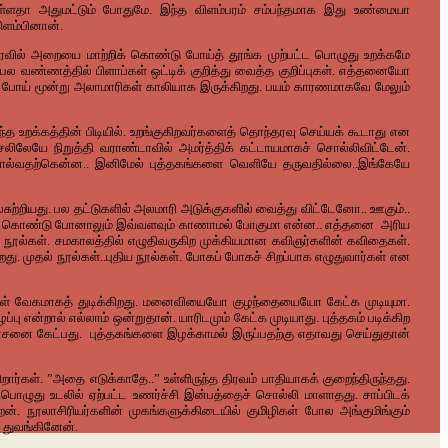
டர் உள்ளதா அதுமட்டும் போதுமே. இந்த விளம்பரம் சம்பந்தமாக இது உண்மையா
ிளம்பினான்.
் அறையை மாற்றிக் கொண்டு போய்த் தூங்க முற்பட்ட பொழுது உறக்கமே
 பல வண்ணத்தில் பிளாப்கள் ஒட்டிக் குறித்து வைத்த குறிப்புகள். எத்தனையோ
ாமல் போய் மூன்று அலாமாரிகள் காலியாக இருக்கிறது. பயம் காரணமாகவே மேலும்
 உறக்கத்தின் பிடியில். உறங்குகிறவர்களைத் தொந்தரவு செய்யக் கூடாது என
லேயே நிறுத்தி வராண்டாவில் அமர்த்திக் கட்டாயமாகச் சொல்லிவிட்டேன்.
் சொல்வதற்கென்ன.. இனிமேல் புத்தகங்களை வெளியே தருவதில்லை..இங்கேயே
ுற்றியது. பல தட்டுகளில் அலமாரி அடுக்குகளில் வைத்து விட்டேனோ.. ஊகும்..
்துக் கொண்டு போனாலும் இவ்வளவும் காணாமல் போகுமா என்ன.. எத்தனை அரிய
 நூல்கள். சமகாலத்தில் எழுதிவருகிற முக்கியமான கவிஞர்களின் கவிதைகள்.
ு. முதல் நூல்கள்..புதிய நூல்கள். போகப் போகச் சிறப்பாக எழுதுவார்கள் என
ங்கள் வேகமாகத் துடிக்கிறது. மனைவியையோ குழந்தையையோ கேட்க முடியுமா.
என்றால் எல்லாம் ஒன்றுதான். யாரிடமும் கேட்க முடியாது. புத்தகம் படிக்கிற
ம் யோசனை கேட்பது. புத்தகங்களை இழக்காமல் இருப்பதற்கு எதாவது செய்துதான்
ார்கள். ”அதை எடுக்காதே..” உள்ளிருந்த திரவம் பாதியாகக் குறைந்திருந்தது.
ொழுது உடலில் ஏற்பட்ட உணர்ச்சி இன்பத்தைச் சொல்லி மாளாதது. சாப்பிடக்
 நூலாசிரியர்களின் முகங்களுக்கிடையில் குமிழிகள் போல அங்குமிங்கும்
 துவங்கினேன்.