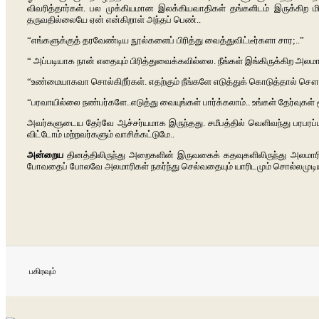
விவரித்தார்கள். பல முக்கியமான இலக்கியவாதிகள் தங்களிடம் இருக்கி
தருவதில்லையே ஏன் என்கிறாள் அந்தப் பெண்..
“எங்களுக்குத் தரவேண்டிய நூல்களைப் பிரித்து வைத்துவிட்டீர்களா சார;..”
“ அப்படியாக நான் எதையும் பிரித்துவைக்கவில்லை. நீங்கள் இங்கிருக்கிற அலம
“உண்மையாகவா சொல்கிறீர்கள். எதற்கும் நீங்களே எடுத்துக் கொடுத்தால் சௌகர
“பரவாயில்லை நண்பர்களே..எடுத்து வையுங்கள் பார்க்கலாம்.. உங்கள் தேர்வுகள
அவர்களுடைய தேர்வே ஆச்சர்யமாக இருந்தது. சமீபத்தில் வெளிவந்து பரபரப்ப
விட்டோம் மற்றவர்களும் வாசிக்கட்டுமே..
அன்றைய
தினத்திலிருந்து அறைகளின் இருவகைக் கதவுகளிலிருந்து அலமாரி
போவதைப் போலவே அலமாரிகள் நகர்ந்து செல்வதையும் யாரிடமும் சொல்லமுடிய
பகிரவும்