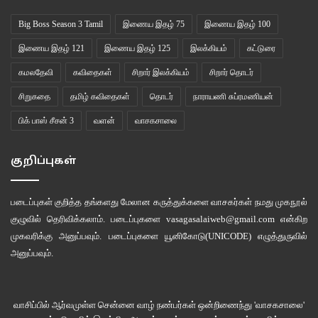
Big Boss Season 3 Tamil
இணைய இதழ் 75
இணைய இதழ் 100
இணைய இதழ் 121
இணைய இதழ் 125
இலக்கியம்
கட்டுரை
கமலதேவி
கவிதைகள்
சிறார் இலக்கியம்
சிறார் தொடர்
சிறுகதை
தமிழ் கவிதைகள்
தொடர்
நாராயணி சுப்ரமணியன்
பிக் பாஸ் சீசன் 3
வளன்
வாசகசாலை
குறிப்புகள்
எல்லா வாய்ப்புகளும் மூடப்பட்ட நிலையில் கேபி பார்க் பகுதியில் உள்ள அனைத்து,
ஆளும் அனைத்திந்திய அண்ணா திராவிட முன்னேற்றக் கழகம் உள்ளிட்ட,
படைப்புகள் குறித்த தங்களது மேலான கருத்துக்களை வாசகர்கள் நமது
முகநூல்
அரசியல் கட்சிகளும் இணைந்து ஜுன் 12 போராட்டம் நடத்த திட்டமிட்டனர்.
குழுவில்
தெரிவிக்கலாம். படைப்புகளை
vasagasalaiweb@gmail.com
என்கிற
அதற்கு முன் தினம் காவல்துறை அழைத்துப் பேசியது. “உங்களுக்காகத்தானே
முகவரிக்கு அனுப்பவும். படைப்புகளை
யூனிகோடு(UNICODE)
எழுத்துருவில்
அரசாங்கம் இவ்வளவும் பண்றாங்க? ஊரடங்கு காலத்தில் போராடலாமா?
அனுப்பவும்.
கொஞ்சம் பொறுங்க. குடிசை மாற்று வாரிய உயர் அதிகாரியைச் சந்திக்க அனுமதி
வாங்கித் தருகிறோம்.”
வாசிப்பில் ஆர்வமுள்ள சென்னை வாழ் நண்பர்கள் ஒன்றிணைந்து 'வாசகசாலை'
கொரானா தொற்றைக் கட்டுப்படுத்த தமிழக அரசின் சுகாதாரத்துறை, குடிசை