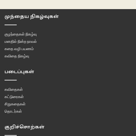
இல்லாமல், தகரக் கொட்டகையில் வசிக்கும் சுமார் 200 குடும்பத்தைக்கூட
அவர்களுக்காகக் கட்டப்பட்ட அடுக்குமாடிக் குடியிருப்பில் அமர்த்துவதற்கு
முந்தைய நிகழ்வுகள்
அரசின் எந்தத் துறையும் அக்கறை காட்டவில்லை.
குழந்தைகள் நிகழ்வு
மனதில் நின்ற நாவல்
கதை வழி பயணம்
கவிதை நிகழ்வு
படைப்புகள்
கவிதைகள்
கட்டுரைகள்
சிறுகதைகள்
தொடர்கள்
குறிச்சொற்கள்