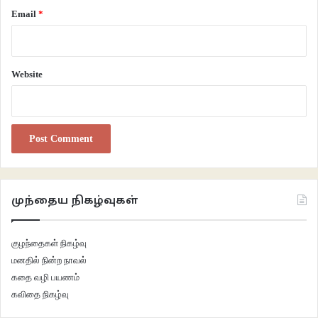
தொற்றுக்கும் சிலர் ஆளாகி அவதியுற்று வரும் நேரத்தில், குடிசை மாற்று
Email
*
வாரியத்தின் இந்தக் குடியிருப்பு இடத்தை, கோவிட் பாதிப்புக்குள்ளானோரைத்
தங்க வைத்து கண்காணிப்பு செய்யும் மையமாக மாற்ற அரசு முடிவெடுத்து
பணிகளை விரைவுப்படுத்தியது.
Website
கோரிக்கை மனுக்கள் ஆட்சியாளர்களுக்கும், அதிகாரிகளுக்கும்
அனுப்பப்பட்டன. பயன் ஏதும் கிடைக்கவில்லை. ஊரடங்கு காலம். பாதிக்கப்பட்ட
எண்ணிக்கை ரீதியான பலவீனம், பொருளாதார ரீதியாக பின்தங்கிய நிலை,
என்னதான் செய்ய முடியும்? ஒரே வாய்ப்பு நீதிமன்றம்தான். நீதி கேட்டு மார்க்சிஸ்ட்
கம்யூனிஸ்ட் கட்சி சார்பில் வழக்கு தொடரப்பட்டது. “கே.பி பார்க் குடிசை மாற்று
வாரியக் குடியிருப்புப் பகுதியை சம்பந்தப்பட்ட பயனாளிகளுக்கே ஒதுக்கீடு
முந்தைய நிகழ்வுகள்
செய்ய வேண்டும். தற்காலிகக் குடியிருப்புப் பகுதியில் வசிக்கும் மக்களின்
வாழ்வாதாரத்தை ஆய்வு செய்து அரசு அறிக்கை சமர்ப்பிக்க வேண்டுமென”
குழந்தைகள் நிகழ்வு
நீதிமன்றம் மே 21 ஆம் தேதி உத்தரவிட்டது.
மனதில் நின்ற நாவல்
கதை வழி பயணம்
நாட்கள் உருண்டோட கொரோனா தொற்றால் பாதிக்கப்பட்ட மக்கள் அதிகமாக
கவிதை நிகழ்வு
இருக்கும் பகுதியாக இப்பகுதி மாறிய பின்பும் எவ்வித அடிப்படை வசதிகளும்