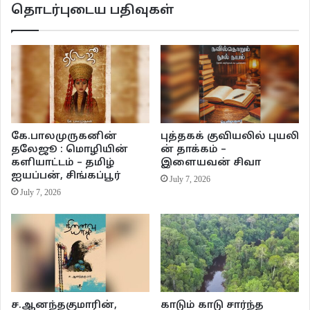
வழி தெரியாத சுமார் 200 குடும்பங்களுக்குப் புதிய குடியிருப்பு கட்டப்படும்
தொடர்புடைய பதிவுகள்
இடத்தின் கட்டிடத்தில் எட்டுக்கு எட்டு சதுர அளவிலான தகரக் கொட்டகையில்
தற்காலிகக் குடியிருப்பை குடிசை மாற்று வாரியம் செய்து கொடுத்தது.
கே.பாலமுருகனின்
புத்தகக் குவியலில் புயலி
தலேஜூ : மொழியின்
ன் தாக்கம் –
களியாட்டம் – தமிழ்
இளையவன் சிவா
ஐயப்பன், சிங்கப்பூர்
July 7, 2026
July 7, 2026
ச.ஆனந்தகுமாரின்,
காடும் காடு சார்ந்த