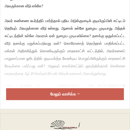
அவருக்கான வீடு எங்கே?
அவர் கண்ணை உயர்த்திப் பார்த்தால் புதிய அடுக்குமாடிக் குடியிருப்பின் கட்டிடம்
தெரியும். அவருக்கான வீடு உள்ளது. ஆனால் உள்ளே நுழைய முடியாது. அந்தக்
கட்டிடத்தின் உள்ளே அவரால் ஏன் நுழைய முடியவில்லை? தனக்கு ஒதுக்கப்பட்ட
வீடு தனக்கு மறுக்கப்படுவது ஏன்? கொரோனாத் தொற்றால் பாதிக்கப்பட்ட
மக்கள் அதிகரித்துக் கொண்டிருக்கும் மாநகராட்சி வட்டத்தில், அவர்களைப்
பாதுகாப்பான ஓரிடத்தில் குடியமர்த்த வேண்டிய பொறுப்பிலிருக்கும் மாநகராட்சி
வேடிக்கை பார்ப்பது ஏன்? அதுவும் கைக்கெட்டும் தூரத்தில்தான் சென்னை
மாநகரத்தை ஆட்சி செய்யும் ரிப்பன் பில்டிங் வளாகம் அமைந்துள்ளது.
மேலும் வாசிக்க