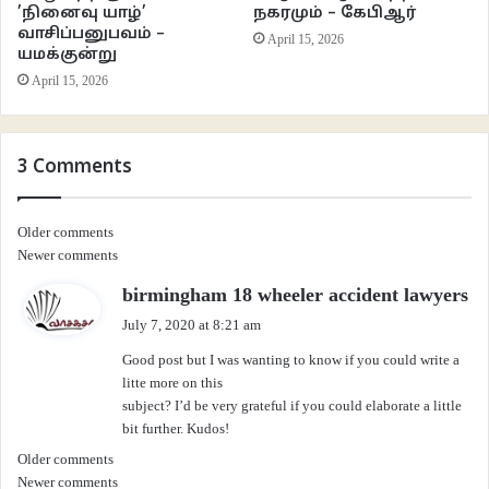
’நினைவு யாழ்’
நகரமும் – கேபிஆர்
வாசிப்பனுபவம் –
April 15, 2026
யமக்குன்று
April 15, 2026
3 Comments
Comments
Older comments
Newer comments
navigation
அரசு அறிவித்தபடி, பழைய பழுதடைந்த கட்டிடங்கள் இடிக்கப்பட்டு புதிய
s
birmingham 18 wheeler accident lawyers
கட்டிடங்கள் கட்டப்படுவதை மக்கள் பார்த்துக் கொண்டேயிருந்தனர். மூன்றடுக்கு
a
July 7, 2020 at 8:21 am
கட்டிடங்கள் எட்டடுக்குக் கட்டிடங்களாக மாறின. 864 குடியிருப்புகள் 1056
y
Good post but I was wanting to know if you could write a
குடியிருப்புகளாக மாறின. கட்டிடங்கள் முழுமையாக கட்டி முடிக்கப்பட்டன.
s
litte more on this
ஆனால் சம்பந்தப்பட்ட பயனாளிகளிடம் ஒப்படைக்கவில்லை. அதிகாரிகளை
:
subject? I’d be very grateful if you could elaborate a little
நோக்கி மக்கள் கேள்விகளை எழுப்ப, அவர்கள் அரசாங்கத்தை,
bit further. Kudos!
ஆட்சியாளர்களை நோக்கிக் கை காட்டிப் பல்வேறு காரணங்களைப்
Comments
Older comments
பட்டியலிட்டனர். இறுதியாக 2020 ஜனவரி 26 ஆம் தேதிக்குள் சம்பந்தப்பட்ட
Newer comments