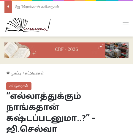
ஜே.பிரோஸ்கான் கவிதைகள்
M
முகப்பு
/
கட்டுரைகள்
கட்டுரைகள்
“எல்லாத்துக்கும்
நாங்கதான்
கஷ்டப்படனுமா..?” –
ஜி.செல்வா