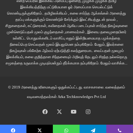
என்ற பெயரில் இலக்கிய அமைப்பு ஒன்றை, முழுக்க முழுக்க தமிழ்
மாற்று வாரியம், சென்னை மாநகராட்சி ஆகிய மூன்று துறைகளும்
இலக்கியத்திற்கு மட்டுமேயான ஓர் அமைப்பாக செயல்பட்டுக்
கொண்டிருக்குகிறோம்.. தமிழிலக்கியம் , கலை சார்ந்த ஆக்கங்கள் அனைத்து
ஒருங்கிணைந்து செயல்படுவதுபோலத் தெரியவில்லை. உண்மையிலேயே
தரப்பு மக்களுக்கும் கொண்டுச் சேர்க்கும் இலட்சியத்துடன் நாவல் ,
ஒருங்கிணைந்து செயல்பட்டிருந்தால் கொரோனா பரவல் உச்சத்திலிருக்கும்
சிறுகதைகள், கட்டுரைகள், கவிதைகள் ஆகிய படைப்புகள் சார்ந்த நிகழ்வுகளை
பகுதியில் வீடு இல்லாமல் பேருந்து நிலையத்தில் பாலம்மாள் படுத்துக் கிடக்க
முன்னெடுப்பதன் மூலம் குழந்தைகள் ,மாணவர்கள் , இளைய தலைமுறையினர்
மாட்டார். கொரோனா சிகிச்சை மையத்திலிருந்து ஒருவர் ஜன்னல் வழியே
உள்ளிட்ட பொதுமக்களிடம் வாசிப்பு எனும் இன்றியமையாத பழக்கத்தை
நிலைப்பெற செய்வதன் மூலம் இயலுமென நம்புகிறோம். மேலும், இவர்களை
தும்மினால் அவரின் எச்சில் துளிகள் படும் அளவிற்கு கீழே தகரக் கொட்டகையில்
நிகழ்வுகள் பங்கேற்க ஆர்வம் ஏற்படுத்தி கலந்துரையாட வைப்பதன் மூலமும்
மக்கள் வசிக்கும் அடர்த்தியான இடத்தில் கொரோனா சிகிச்சை மையத்திற்கு
இலக்கியம், கலை குறித்தான சிந்தனையும் அறிவுத் தேடலும் சிறந்த நல்லதொரு
அனுமதி அளித்திருக்கமாட்டார்கள்.
சமூகத்தை உருவாக்க முடியுமென்றும் தீர்க்கமாக நம்புகிறோம்.
மேலும் வாசிக்க...
அதிகாரிகளைச் சந்திப்பதற்கு வாய்ப்புக் கிடைக்கும்போது மனு கொடுப்பதற்காக
மக்களிடம் கையெழுத்து வாங்கியபோது, தனது முந்தானையை முகக் கவசமாக
© 2019 அனைத்து உரிமைகளும் ஒதுக்கப்பட்டது.
வாசகசாலை
. வலைத்தளம்
மாற்றியிருந்த அக்கா சொன்னார், “தோழரே பாத்தீங்களா…கொரோனால வந்த
வடிவமைத்தவர்கள்
Arka Techknowledges Pvt Ltd
வேலைய. இந்த பிளாக்லதான் இப்ப பெருக்குற வேலை. நான் குடியிருக்க
வேண்டிய வீட்டிலேயே இப்போ பெருக்கிற வேலை. இதெல்லாம் எப்போதான்
Facebook
X
YouTube
Instagram
மாறுமோ… மறக்காம போராட்டத் தேதிய மட்டும் முன்னாடியே சொல்லிடுங்க.
அதிகாரிங்களை நாலு வார்த்தை கேட்கணும். எல்லாத்துக்கும் நாங்கதான்
கஷ்டப்படனுமா..?”