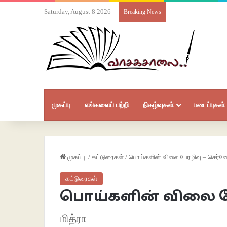
Saturday, August 8 2026
Breaking News
முகப்பு
எங்களைப் பற்றி
நிகழ்வுகள்
படைப்புகள்
முகப்பு
/
கட்டுரைகள்
/
பொய்களின் விலை பேரழிவு – செர்ன
கட்டுரைகள்
பொய்களின் விலை பே
மித்ரா