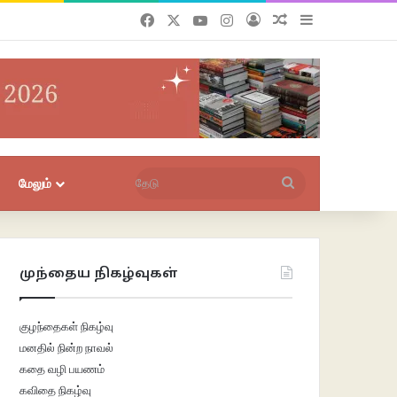
Facebook
X
YouTube
Instagram
புகுபதிகை
சீரற்ற பதிவுகள்
Sidebar
தேடு
மேலும்
முந்தைய நிகழ்வுகள்
குழந்தைகள் நிகழ்வு
மனதில் நின்ற நாவல்
கதை வழி பயணம்
கவிதை நிகழ்வு