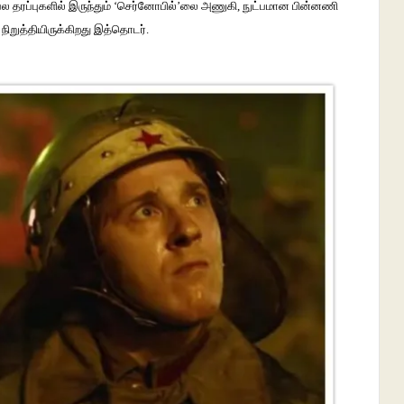
பல
தரப்புகளில்
இருந்தும்
‘
செர்னோபில்
’
லை
அணுகி
,
நுட்பமான
பின்னணி
நிறுத்தியிருக்கிறது
இத்தொடர்
.