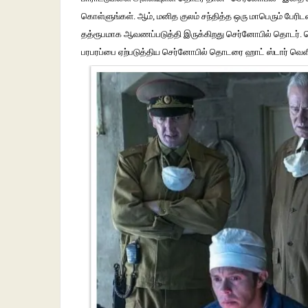
கொள்ளுங்கள்
.
ஆம்
,
மனித
குலம்
சந்தித்த
ஒரு
மாபெரும்
பேரிட
தத்ரூபமாக
ஆவணப்படுத்தி
இருக்கிறது
செர்னோபில்
தொடர்
.
பரபரப்பை
ஏற்படுத்திய
செர்னோபில்
தொடரை
ஹாட்
ஸ்டார்
வெளி