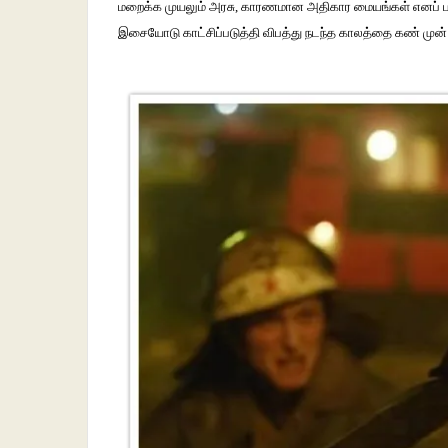
மறைக்க
முயலும்
அரசு
,
காரணமான
அதிகார
மையங்கள்
எனப்
இசையோடு
காட்சிப்படுத்தி
விபத்து
நடந்த
காலத்தை
கண்
முன்