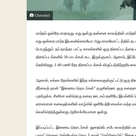
Chernobyl
மாற்றம்
ஒன்றே
மாறாதது
.
எது
ஒன்று
தன்னை
காலத்தின்
மாற்றங
எது
ஒன்றை
மாற்ற
இயலவில்லையோ
அது
காலவோட்டத்தில்
தட
பொருந்தும்
.
நம்
தாத்தா
பாட்டி
காலங்களில்
ஒரு
திரைப்படத்தை
திரைப்படங்களில்
30
பாடல்கள்
கூட
இருக்குமாம்
.
ஆனால்
,
இப்ப
தெரிகிறது
. 1.40
மணி
நேர
திரைப்படங்கள்
விருப்பத்திற்குரிய
ஆனால்
,
எல்லா
நேரங்களில்
இந்த
எல்லைகளுக்குட்பட்டு
ஒரு
தி
தீர்வைத்
தான்
“
இணைய
தொடர்கள்
”
தருகின்றன
.
ஒரு
கதைய
புறமிருக்க
,
சினிமா
என்றொரு
கனவு
ஊடகம்
தனியே
இயங்கிக்
ஏராளமான
கலைஞர்களின்
வாழ்வில்
ஒளியேற்றி
வைக்க
வந்த
வர
வென்றெடுத்துள்ளது
ஆரோக்கியமான
ஒன்று
.
இப்படிப்பட்ட
இணைய
தொடர்கள்
துறையில்
,
சமீப
காலத்தில்
பல
பாராட்டுகளை
அள்ளியுள்ள
தொடர்
தான்
“
செர்னோபில்
”
இதை