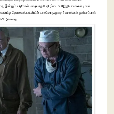
ரை
,
இன்னும்
வடுக்கள்
மறையாத
பேரிழப்பை
5
அத்தியாயங்கள்
மூலம்
ஹெச்பிஓ
தொலைக்காட்சியில்
வாரமொரு
முறை
5
வாரங்கள்
ஒளிபரப்பாகி
யிட்டுள்ளது
.