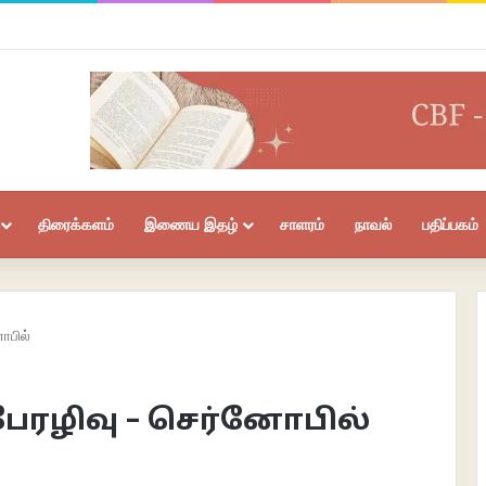
திரைக்களம்
இணைய இதழ்
சாளரம்
நாவல்
பதிப்பகம்
ோபில்
ரழிவு – செர்னோபில்