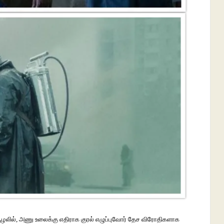
ூழலில்
,
அணு
உலைக்கு
எதிராக
குரல்
எழுப்புவோர்
தேச
விரோதிகளாக