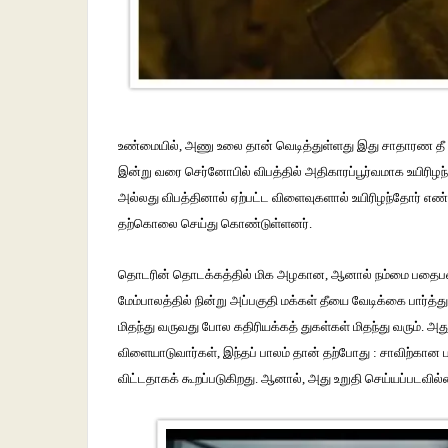
உண்மையில்
,
அணு
உலை
தான்
வெடித்துள்ளது
இது
சாதாரண
தீ
இன்று
வரை
செர்னோபில்
விபத்தில்
அதிகாரப்பூர்வமாக
உயிரிழந
அல்லது
விபத்தினால்
ஏற்பட்ட
விளைவுகளால்
உயிரிழந்தோர்
எண்
தற்கொலை
செய்து
கொண்டுள்ளனர்
.
தொடரின்
தொடக்கத்தில்
மிக
அழகான
,
ஆனால்
நம்மை
பதைபதை
மேம்பாலத்தில்
நின்று
அப்பகுதி
மக்கள்
தீயை
வேடிக்கை
பார்த்து
மிதந்து
வருவது
போல
கதிரியக்கத்
துகள்கள்
மிதந்து
வரும்
.
அத
விளையாடுவார்கள்
,
இந்தப்
பாலம்
தான்
தற்போது
:
சாவிற்கான
விட்டதாகக்
கூறப்படுகிறது
.
ஆனால்
,
அது
உறுதி
செய்யப்படவில