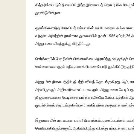
சித்தரிக்கப்படும்
நிலையில்
இந்த
இணையத்
தொடர்
மிகமிக
மு
தூண்டுகின்றன
.
ஒருங்கிணைந்த
சோவியத்
ரஷ்யாவின்
அப்போதைய
அங்கமான
வந்தன
.
அவற்றின்
நான்காவது
உலையில்
தான்
1986
ஏப்ரல்
26
அ
அணு
உலை
விபத்துக்கு
வித்திட்டது
.
செர்னோபில்
பேரழிவின்
பின்னணியை
ஆராய்ந்து
உலகுக்குச்
ச
உண்மைகளை
குரல்
பதிவுகளாக்கிய
கையோடு
தூக்கிட்டுத்
தற
அணு
மின்
நிலையத்தில்
தீ
பற்றி
எரியத்
தொடங்குகிறது
.
ஆம்
,
ச
அங்கிருக்கும்
அதிகாரிகள்
உட்பட
எவரும்
.
அணு
உலை
வெடிப்ப
தீ
ஜ்வாலைகளை
வேடிக்கை
பார்க்க
ரயில்வே
மேம்பாலத்தின்
மீத
முயற்சிக்கத்
தொடங்குகின்றனர்
.
கதிர்
வீச்சு
மெதுவாக
தன்
நச்
இதுவரையில்
ஏராளமான
புள்ளி
விவரங்கள்
,
புகைப்படங்கள்
,
கட்
வெளியாகியிருந்தாலும்
,
ஆதியிலிருந்து
விபத்து
ஏற்படக்
காரணங