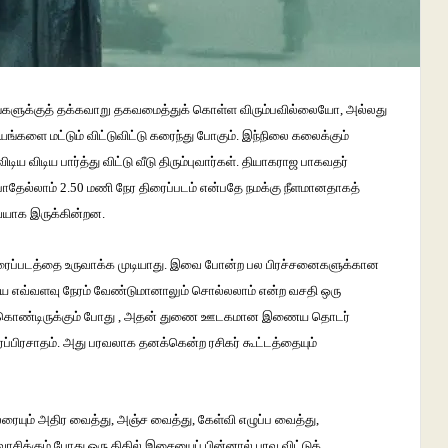
்களுக்குத்
தக்கவாறு
தகவமைத்துக்
கொள்ள
விரும்பவில்லையோ
,
அல்லது
யங்களை
மட்டும்
விட்டுவிட்டு
கரைந்து
போகும்
.
இந்நிலை
கலைக்கும்
விடிய
விடிய
பார்த்து
விட்டு
வீடு
திரும்புவார்கள்
.
தியாகராஜ
பாகவதர்
ோதேல்லாம்
2.50
மணி
நேர
திரைப்படம்
என்பதே
நமக்கு
நீளமானதாகத்
வையாக
இருக்கின்றன
.
ரைப்படத்தை
உருவாக்க
முடியாது
.
இவை
போன்ற
பல
பிரச்சனைகளுக்கான
ை
எவ்வளவு
நேரம்
வேண்டுமானாலும்
சொல்லலாம்
என்ற
வசதி
ஒரு
கொண்டிருக்கும்
போது
,
அதன்
துணை
ஊடகமான
இணைய
தொடர்
ப்பிரசாதம்
.
அது
பரவலாக
தனக்கென்ற
ரசிகர்
கூட்டத்தையும்
ரையும்
அதிர
வைத்து
,
அஞ்ச
வைத்து
,
கேள்வி
எழுப்ப
வைத்து
,
வாசிக்கும்
போது
ஒரு
திகில்
இசையைப்
பின்னால்
பரவ
விட்டுக்