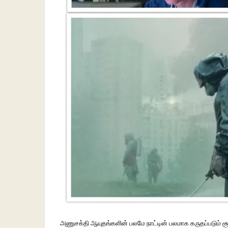
அணுசக்தி
ஆயுதங்களின்
பலமே
நாட்டின்
பலமாக
கருதப்படும்
ச