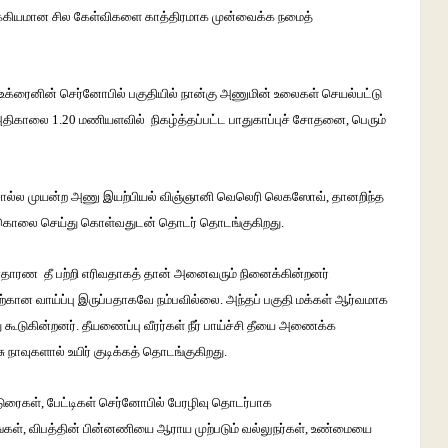
க்கியமான
சில
கேள்விகளை
காத்திரமாக
முன்வைக்க
நமைத்
உக்ரைனின்
செர்னோபில்
பகுதியில்
நான்கு
அணுமின்
உலைகள்
செயல்பட்டு
திகாலை
1.20
மணியளவில்
நிகழ்த்தப்பட்ட
பாதுகாப்புச்
சோதனை
,
பெரும்
ொல்ல
முயன்ற
அணு
இயற்பியல்
விஞ்ஞானி
வெலெரி
லெகஸோவ்
,
தானறிந்த
்கொலை
செய்து
கொள்வதுடன்
தொடர்
தொடங்குகிறது
.
ாதாரண
தீ
பற்றி
எரிவதாகத்
தான்
அனைவரும்
நினைக்கின்றனர்
தற்கான
வாய்ப்பு
இருப்பதாகவே
நம்பவில்லை
.
அந்தப்
பகுதி
மக்கள்
ஆர்வமாக
ு
கூடுகின்றனர்
.
தீயணைப்பு
வீரர்கள்
நீர்
பாய்ச்சி
தீயை
அணைக்க
சு
நாவுகளால்
உயிர்
குடிக்கத்
தொடங்குகிறது
.
டுரைகள்
,
பேட்டிகள்
செர்னோபில்
பேரழிவு
தொடர்பாக
்கள்
,
விபத்தின்
பின்னணியை
ஆராய
முற்படும்
வல்லுநர்கள்
,
உண்மையை