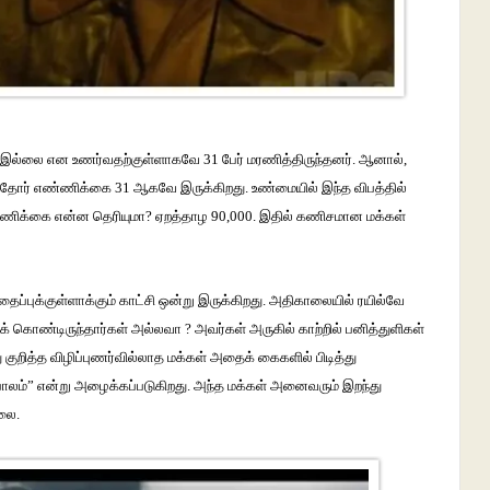
இல்லை
என
உணர்வதற்குள்ளாகவே
31
பேர்
மரணித்திருந்தனர்
.
ஆனால்
,
்தோர்
எண்ணிக்கை
31
ஆகவே
இருக்கிறது
.
உண்மையில்
இந்த
விபத்தில்
ணிக்கை
என்ன
தெரியுமா
?
ஏறத்தாழ
90,000.
இதில்
கணிசமான
மக்கள்
ப்புக்குள்ளாக்கும்
காட்சி
ஒன்று
இருக்கிறது
.
அதிகாலையில்
ரயில்வே
க்
கொண்டிருந்தார்கள்
அல்லவா
?
அவர்கள்
அருகில்
காற்றில்
பனித்துளிகள்
ு
குறித்த
விழிப்புணர்வில்லாத
மக்கள்
அதைக்
கைகளில்
பிடித்து
பாலம்
”
என்று
அழைக்கப்படுகிறது
.
அந்த
மக்கள்
அனைவரும்
இறந்து
்லை
.