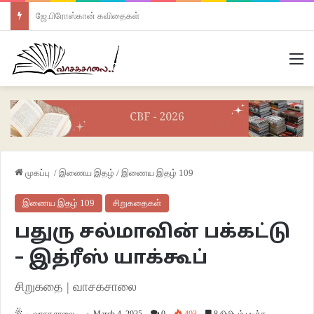
ஜே.பிரோஸ்கான் கவிதைகள்
M
முகப்பு
/
இணைய இதழ்
/
இணைய இதழ் 109
இணைய இதழ் 109
சிறுகதைகள்
பதுரு சல்மாவின் பக்கட்டு
– இத்ரீஸ் யாக்கூப்
சிறுகதை | வாசகசாலை