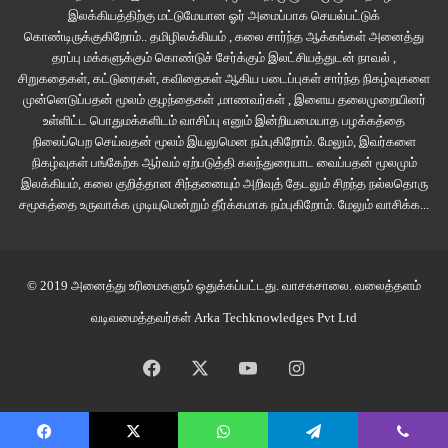
இலக்கியத்திற்கு மட்டுமேயான ஓர் அமைப்பாக செயல்பட்டுக்
கொண்டிருக்குகிறோம்.. தமிழிலக்கியம் , கலை சார்ந்த ஆக்கங்கள் அனைத்து
அதில் இன்னொரு நடைமுறைக் காரணமும் இருந்தது, பதுரு சல்மாவின் பள்ளித்
தரப்பு மக்களுக்கும் கொண்டுச் சேர்க்கும் இலட்சியத்துடன் நாவல் ,
தோழி, காமாட்சியின் வாழ்க்கைதான் பதுரு சல்மாவிற்கு பல நேரங்களில்
சிறுகதைகள், கட்டுரைகள், கவிதைகள் ஆகிய படைப்புகள் சார்ந்த நிகழ்வுகளை
முன்னெடுப்பதன் மூலம் குழந்தைகள் ,மாணவர்கள் , இளைய தலைமுறையினர்
ஊக்கங்கள் கொடுக்கும். வாழ்க்கையில் எது வந்தாலும் பார்த்துக்
உள்ளிட்ட பொதுமக்களிடம் வாசிப்பு எனும் இன்றியமையாத பழக்கத்தை
கொள்ளலாமென்ற உத்வேகங்களை பலப்படுத்தும்.
நிலைப்பெற செய்வதன் மூலம் இயலுமென நம்புகிறோம். மேலும், இவர்களை
நிகழ்வுகள் பங்கேற்க ஆர்வம் ஏற்படுத்தி கலந்துரையாட வைப்பதன் மூலமும்
காமாட்சி ஒரு கைம்பெண்; ஊரு ஊராய் சென்று புடவைகள், சட்டை துணிகள்
இலக்கியம், கலை குறித்தான சிந்தனையும் அறிவுத் தேடலும் சிறந்த நல்லதொரு
சமூகத்தை உருவாக்க முடியுமென்றும் தீர்க்கமாக நம்புகிறோம்.
மேலும் வாசிக்க...
விற்று தனது பிள்ளைகளை கரைச் சேர்த்துக் கொண்டிருப்பவள். அவளது
பிள்ளைகளும் கல்லூரி, பள்ளியெனப் படித்து வருகின்றனர். புதிய துணிகளுக்கு
அதிக முதலீடு இல்லாமல் தவித்த தருணமொன்றில் உடுத்திய ஓரிரு நல்ல
சேலைகளை வெள்ளாவி பிடித்து குறைந்த விலைக்கு விற்க ஆரம்பித்தவள்,
© 2019 அனைத்து உரிமைகளும் ஒதுக்கப்பட்டது.
வாசகசாலை
. வலைத்தளம்
அதற்கான தொடர் வாடிக்கையாளர்களைக் கண்டு வியக்கவும் செய்தாள். அந்த
வடிவமைத்தவர்கள்
Arka Techknowledges Pvt Ltd
வியப்பை ஒரு சிநேகிதியாக பதுரு சல்மாவிடம் பகிர்ந்து கொள்ள, அதை
சக்கரம்மாவிடம் எதிர்பாராதவிதமாக பேச்சோடுப் பேச்சாக கொண்டு செல்லவும்
Facebook
X
YouTube
Instagram
நேர்ந்தது.
அப்போது கணவனுக்குத் தெரியாமல் தனது புடவைகளை காமாட்சி மூலம்