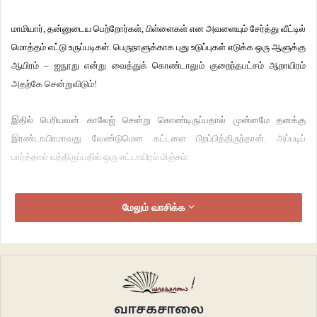
மாமியார், தன்னுடைய பெற்றோர்கள், பிள்ளைகள் என அவளையும் சேர்த்து வீட்டில்
மொத்தம் எட்டு உருப்படிகள். பெருநாளுக்காக புது உடுப்புகள் எடுக்க ஒரு ஆளுக்கு
ஆயிரம் – ஐநூறு என்று வைத்துக் கொண்டாலும் குறைந்தபட்சம் ஆறாயிரம்
அதற்கே சென்றுவிடும்!
இதில் பெரியவன் காலேஜ் சென்று கொண்டிருப்பதால் முன்னமே தனக்கு
இரண்டாயிரமாவது வேண்டுமென கட்டளை பிறப்பித்திருந்தான். அப்படிப்
பார்த்தால் வந்திருப்பதில் ஒரு எட்டாயிரம் மிஞ்சும்.
பெருநாளன்று ஆகும் செலவிற்கு தனியாகப் பணம் தோது பண்ணி
மேலும் வாசிக்க
அனுப்புகிறேன் என்று யூசுபு சமாதானப்படுத்தியிருந்தாலும், ‘நீங்க ஏதும் சிரமப்பட
வேண்டாம்; நான் பார்த்துக் கொள்கிறேன்’ என அவனையே
சமாதானப்படுத்துமளவிற்கு அவனை விட நல்லவள்; பொறுப்பு மிகுந்தவள்.
சப்ளை கம்பெனியில் சரிவர சம்பளம் கிடைக்காமல் ஒவ்வொரு மாதமும் அவன்
உழைத்த காசு எப்போது, எந்த தேதியில் கிடைக்கும் என திக்குத் தெரியாமல்
வாசகசாலை