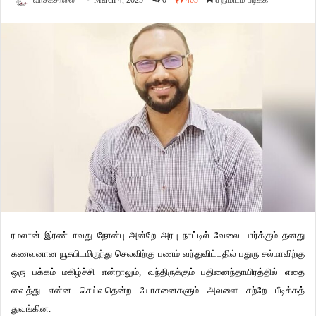
வாசகசாலை
March 4, 2025
0
403
8 நிமிடம் படிக்க
ரமலான் இரண்டாவது நோன்பு அன்றே அரபு நாட்டில் வேலை பார்க்கும் தனது
கணவனான யூசுபிடமிருந்து செலவிற்கு பணம் வந்துவிட்டதில் பதுரு சல்மாவிற்கு
ஒரு பக்கம் மகிழ்ச்சி என்றாலும், வந்திருக்கும் பதினைந்தாயிரத்தில் எதை
வைத்து என்ன செய்வதென்ற யோசனைகளும் அவளை சற்றே பீடிக்கத்
துவங்கின.