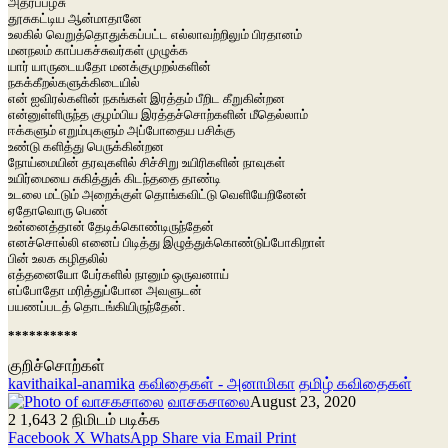
அதரப்பழசு
தூசுகட்டிய ஆன்மாதானே
உலகில் வெறுத்தொதுக்கப்பட்ட எல்லாவற்றிலும் பிரதானம்
மனநலம் காப்பகச்சுவர்கள் முழுக்க
யார் யாருடையதோ மனக்குமுறல்களின்
நகக்கீறல்களுக்கிடையில்
என் ஐவிரல்களின் நகங்கள் இரத்தம் பீறிட கீறுகின்றன
என்னுள்ளிருந்த குழம்பிய இரத்தச்சொற்களின் மீதெல்லாம்
ஈக்களும் எறும்புகளும் அப்போதைய பசிக்கு
உண்டு களித்து பெருக்கின்றன
நோய்மையின் தரவுகளில் சிச்சிறு உயிரிகளின் நாவுகள்
உயிர்மையை சுகித்துக் கிடந்ததை தாண்டி
உடலை மட்டும் அறைக்குள் தொங்கவிட்டு வெளியேறினேன்
ஏதோவொரு பெண்
உன்னைத்தான் தேடிக்கொண்டிருந்தேன்
எனச்சொல்லி எனைப் பிடித்து இழுத்துக்கொண்டுப்போகிறாள்
பின் உலக கழிதலில்
எத்தனையோ பேர்களில் நானும் ஒருவனாய்
எப்போதோ மரித்துப்போன அவளுடன்
பயணப்படத் தொடங்கியிருந்தேன்.
**********
குறிச்சொற்கள்
kavithaikal-anamika
கவிதைகள் - அனாமிகா
தமிழ் கவிதைகள்
வாசகசாலை
August 23, 2020
2
1,643
2 நிமிடம் படிக்க
Facebook
X
WhatsApp
Share via Email
Print