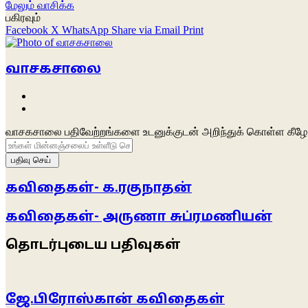
மேலும் வாசிக்க
பகிரவும்
Facebook
X
WhatsApp
Share via Email
Print
வாசகசாலை
Website
Facebook
வாசகசாலை பதிவேற்றங்களை உடனுக்குடன் அறிந்துக் கொள்ள கீழே 
உங்கள்
மின்னஞ்சலைப்
உள்ளீடு
செய்க
கவிதைகள்- க.ரகுநாதன்
கவிதைகள்- அருணா சுப்ரமணியன்
தொடர்புடைய பதிவுகள்
ஜே.பிரோஸ்கான் கவிதைகள்