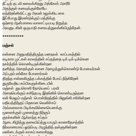
நீட்டித் தடவி சுவைக்கிறது அங்கோர் அசரீரி
அதற்குள் கனவுக்குள்ளேயே
வந்திறங்கிவிட்டது அவன் உலுக்கிய கை
இப்போது இரண்டுக்கும் மத்திக்கு
ஒற்றை ஆன்மாவை வாலாட்டியபடி நிறுத்த
அவனுடலின் ஒருபாதி கரையத்துவங்கியிருந்தேன்.
**********
மஞ்சள்
என்னை அனுமதித்திருந்த மனநலக் காப்பகத்தில்
கடிகார முட்கள் காலத்தின் சப்தத்தை டிக் டிக் டிக்கென
நகர்த்திக் கொண்டிருக்கின்றன
தனித்த அறைக்குள் எனை அழைத்துக்கொண்டு போனவர்கள்
அப்புறம் எங்கோ போனார்கள்
திறந்த சன்னலிருந்த பக்கத்தில் போய் நிற்கிறேன்
துருவேறிய கம்பிகளுக்கிடையில்
மஞ்சள் துயரொளி நோயெனப் பரவி
அறையெங்கும் கசிந்தபடி இறங்கிக் கொண்டிருந்தன
என் மேலும் மஞ்சள் பொன்நிறத்தில் மினுங்கி சரிகின்றன
மதியத்திற்குப் பிறகான வெளிச்சம்
அவ்வளவாக பிடிக்கவில்லையெனக்கு
மூளைக்குள் முளைத்து நிற்கும்
குரல்களின் ஆக்ராந்த சப்தம்
ஆடைகிழித்து தலைபிய்த்து யாரும் காணதேசத்தில்
நிர்வாணமாய் ஓடும்படி அழுந்தித் தள்ளுகின்றன
மண்டைக்குள் காகம் கரைகிறது