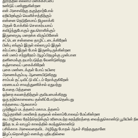
தூரத்தில் எல்லாம் மனக்கசப்பை
உண்டுப் பண்ணுகின்றன
என் அசைவிற்கு தகுந்தாற்போல்
ஏறியிறங்கும் வெளிச்சத்திற்கும்
என்னை நெடுநீளமாய் நிழலாக்கி
அதன் போக்கில் சௌகர்யமாய்
கவிழ்ந்துபோகும் துயரொளிக்கும்
இருளைமூடி மறைக்க விரும்பினேன்
சட்டென சன்னலை தாழிட்டடைக்கிறேன்
பின்பு எங்கும் இருள் எல்லாமும் இருள்
கர்பப்பை இருள் போல் இருண்டிருக்கின்றன
என் மனம் சற்றுநேரம் ஆழப்பிறழுக்கு முன்பான
தனிமைக்கு தயார்படுத்த வேண்டுகிறது
கஞ்சாவைப் புகைக்கிறேன்
புகை மண்டைக்குள் போய் உயிரை
அணைக்கும்படி ஆணையிடுகிறது
சாம்பல் தட்டிவிட்டு விட்டம் நோக்குகிறேன்
மரணபயம் சாவுத்துணிச்சல் ஏதுமற்று
போதை பித்தனை
ஒற்றை கவனத்திற்குள் குவியமைக்கிறது
ஒரு தற்கொலையை தள்ளிப்போடுவதென்பது
எத்தகைய ஆசுவாசம்
முற்றிலும் மடத்தனம் மகாமடத்தனம்
ஆழ்குரலின் பலவீனத் தளுவல் எல்லாம்போலவும் மேய்கின்றன
சுய அழிவை தேர்ந்தெடுக்கும் உரிமையற்ற சுதந்திரத்தை வைத்துகொண்டு பூமியின் நி
இந்த உடல் வாழும் காலத்தில் சுமந்துகொண்டு
பசிக்காக அலைவதைவிட அழிந்து போதல் ஆகச் சிறந்ததுதானே
இழப்பதொன்றும் எனக்கு புதியதில்லை