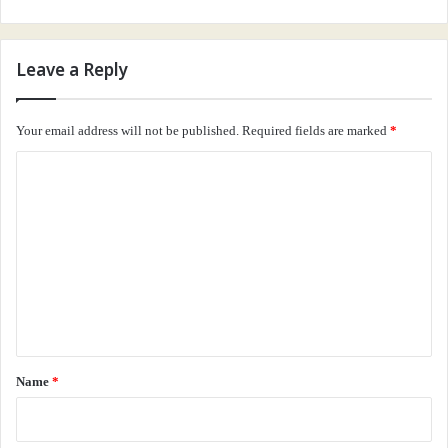
Leave a Reply
Your email address will not be published.
Required fields are marked
*
C
o
m
m
e
n
t
*
Name
*