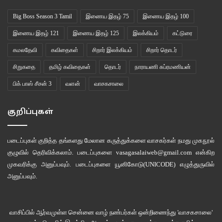
Big Boss Season 3 Tamil
இணைய இதழ் 75
இணைய இதழ் 100
இணைய இதழ் 121
இணைய இதழ் 125
இலக்கியம்
கட்டுரை
கமலதேவி
கவிதைகள்
சிறார் இலக்கியம்
சிறார் தொடர்
சிறுகதை
தமிழ் கவிதைகள்
தொடர்
நாராயணி சுப்ரமணியன்
பிக் பாஸ் சீசன் 3
வளன்
வாசகசாலை
குறிப்புகள்
படைப்புகள் குறித்த தங்களது மேலான கருத்துக்களை வாசகர்கள் நமது
முகநூல்
குழுவில்
தெரிவிக்கலாம். படைப்புகளை
vasagasalaiweb@gmail.com
என்கிற
முகவரிக்கு அனுப்பவும். படைப்புகளை
யூனிகோடு(UNICODE)
எழுத்துருவில்
அனுப்பவும்.
வாசிப்பில் ஆர்வமுள்ள சென்னை வாழ் நண்பர்கள் ஒன்றிணைந்து 'வாசகசாலை'