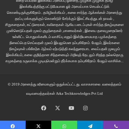
என்ற பெயரில் இலக்கிய அமைப்பு ஒன்றை, முழுக்க முழுக்க தமிழ்
இலக்கியத்திற்கு மட்டுமேயான ஓர் அமைப்பாக செயல்பட்டுக்
கொண்டிருக்குகிறோம்.. தமிழிலக்கியம் , கலை சார்ந்த ஆக்கங்கள் அனைத்து
தரப்பு மக்களுக்கும் கொண்டுச் சேர்க்கும் இலட்சியத்துடன் நாவல் ,
சிறுகதைகள், கட்டுரைகள், கவிதைகள் ஆகிய படைப்புகள் சார்ந்த நிகழ்வுகளை
முன்னெடுப்பதன் மூலம் குழந்தைகள் ,மாணவர்கள் , இளைய தலைமுறையினர்
உள்ளிட்ட பொதுமக்களிடம் வாசிப்பு எனும் இன்றியமையாத பழக்கத்தை
நிலைப்பெற செய்வதன் மூலம் இயலுமென நம்புகிறோம். மேலும், இவர்களை
நிகழ்வுகள் பங்கேற்க ஆர்வம் ஏற்படுத்தி கலந்துரையாட வைப்பதன் மூலமும்
இலக்கியம், கலை குறித்தான சிந்தனையும் அறிவுத் தேடலும் சிறந்த நல்லதொரு
சமூகத்தை உருவாக்க முடியுமென்றும் தீர்க்கமாக நம்புகிறோம்.
மேலும் வாசிக்க...
© 2019 அனைத்து உரிமைகளும் ஒதுக்கப்பட்டது.
வாசகசாலை
. வலைத்தளம்
வடிவமைத்தவர்கள்
Arka Techknowledges Pvt Ltd
Facebook
X
YouTube
Instagram