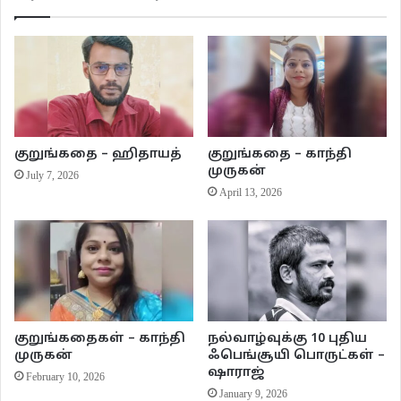
முடியவில்லை. அம்முவை நினைக்கும் போதே நான் எங்கிருப்பினும் சேற்றின்
மணமும் சுவையும் என்னை நிறைத்துக்கொள்கிறது.
*** *** ***
அம்மு
இலக்கியம்
கதைகள்
குறுங்கதை – ஹிதாயத்
குறுங்கதை – காந்தி
முருகன்
குறுங்கதைகள்
சுடும் நெருப்பு
வளன்
July 7, 2026
April 13, 2026
குறுங்கதைகள் – காந்தி
நல்வாழ்வுக்கு 10 புதிய
முருகன்
ஃபெங்சூயி பொருட்கள் –
ஷாராஜ்
February 10, 2026
January 9, 2026