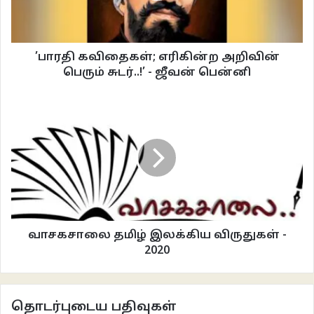
அறிமுகப்படுத்திக் கொண்டாள். நானும் பதிலுக்கு என்னை அறிமுகப்படுத்திக்
கொண்டேன். இயல்பாக என் கையை எடுத்து அவள் கன்னத்தில்
வைத்துக்கொண்டாள். பதறிவிட்டேன். ஆனால் அதை உள்மனம் வெகுவாக
’பாரதி கவிதைகள்; எரிகின்ற அறிவின்
ரசித்தது. பச்சை நிலவின் குளிர்ச்சியால் அவளும் குளிர்ந்திருந்தாள். அவளது
பெரும் சுடர்..!’ - ஜீவன் பென்னி
உடைகளும் நீண்ட கேசமும், நனைந்து பாதி உலர்ந்திருந்ததைக் கவனித்த போது
என் நெஞ்சில் கரம் பதித்து என்னை முத்தமிட என்னருகில் வந்தாள். முதல்
சந்திப்பில் முத்தமா என்ற தயக்கம் என்னில் மேலேழுந்தாலும் அவளது கனி
உதட்டை சுவைக்க எத்தனித்துக் கண்களை மூடிக்கொண்டேன். அவள்
முத்தமிடத் துவங்கியபோது சேற்றின் மணம் வீச ஆரம்பித்தது. குளிர்ந்த
உதட்டிலிருந்து வந்த முத்த சுவையிலும் சேற்றின் சுவை. எவ்வளவு நேரம்
முத்தமிட்டிருந்தோம் என்று நினைவில்லை. ஆனால் ‘தொபீர்’ என்று ஏதோ ஒன்று
குளத்தில் விழுந்ததும் என் முகத்தில் விழுந்த நீர்த் துளிகளைத் துடைத்துக் கண்
விழித்தபோது அம்மு அங்கே இல்லை. அடுத்த நாள் அவள் காண்பித்த குளத்தின்
வாசகசாலை தமிழ் இலக்கிய விருதுகள் -
மறுக்கரையிலிருந்த வீட்டுக்குச் சென்று அம்முவை விசாரித்தபோது ரொம்ப
2020
வருடத்திற்கு முன் அம்மு என்ற இளம்பெண் இந்தக் குளத்தில் சேற்றில் சிக்கி
இறந்துபோன செய்தியை சொன்னார்கள். வருடங்கள் கடந்தோடிவிட்டன
இன்னமும் அம்மு இறந்து போனதாகச் சொன்ன செய்தியை என்னால் நம்ப
தொடர்புடைய பதிவுகள்