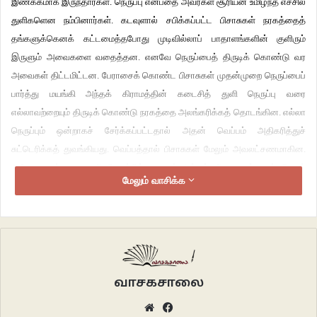
இணக்கமாக இருந்தார்கள். நெருப்பு என்பதை அவர்கள் சூரியன் உமிழ்ந்த எச்சில்
துளிகளென நம்பினார்கள். கடவுளால் சபிக்கப்பட்ட பிசாசுகள் நரகத்தைத்
தங்களுக்கெனக் கட்டமைத்தபோது முடிவில்லாப் பாதாளங்களின் குளிரும்
இருளும் அவைகளை வதைத்தன. எனவே நெருப்பைத் திருடிக் கொண்டு வர
அவைகள் திட்டமிட்டன. பேராசைக் கொண்ட பிசாசுகள் முதன்முறை நெருப்பைப்
பார்த்து மயங்கி அந்தக் கிராமத்தின் கடைசித் துளி நெருப்பு வரை
எல்லாவற்றையும் திருடிக் கொண்டு நரகத்தை அலங்கரிக்கத் தொடங்கின. எல்லா
நெருப்பும் ஒன்றாகச் சேர்க்கப்பட்டதால் அதன் வெப்பம் அதிகரித்துச்
சுட்டெரிக்கத் துவங்கியது. வெப்பத்தால் பிசாசுகள் மேலும் அவலட்சணமாகின.
அதே சமயம் ஒரு துளி நெருப்பில்லாததால் அந்தக் கிராம மக்களும் பெரும்
மேலும் வாசிக்க
அவதிக்குள்ளாகினர். அருகிலிருந்த வனாந்திரத்தில் தவம் செய்த துறவியிடம்
மக்கள் முறையிட்டனர். நடந்ததை அறிந்த துறவி தன் கையில் இருந்த நீளமான
கோலால் நிலத்தை ஊடுருவிக் குத்தினார். கோலின் முனை நிலத்தைத் துளைத்து
நரகத்தை அடந்தது. நரகத்தைப் பொசுக்கிக் கொண்டிருந்த நெருப்பு, கோலையும்
பற்ற துறவி கோலை உருவியெடுத்தார். கோலின் முனையில் இப்போது
நெருப்பிருந்தது. ஆனால் அதன் இயல்பு மாறி இப்போது தொடுபவர்களைக்
வாசகசாலை
காயப்படுத்தியது. துறவி மக்களுக்கு நெருப்பைக் கையாளும் முறைகளைக்
Website
Facebook
கற்றுக்கொடுத்தார். அதன்பின் நெருப்பை மக்கள் ஜாக்கிரதையாகப் புழங்க